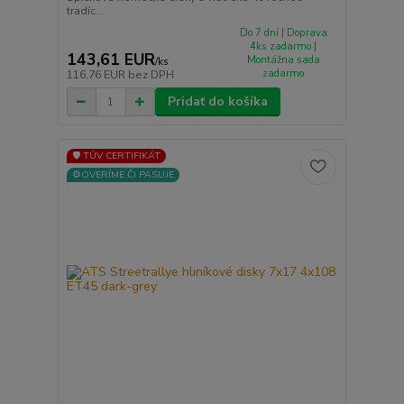
tradíc...
Do 7 dní | Doprava
4ks zadarmo |
143,61 EUR
Montážna sada
/
ks
zadarmo
116,76 EUR
bez DPH
Pridať do košíka
🛡️ TÜV CERTIFIKÁT
⚙️OVERÍME ČI PASUJE