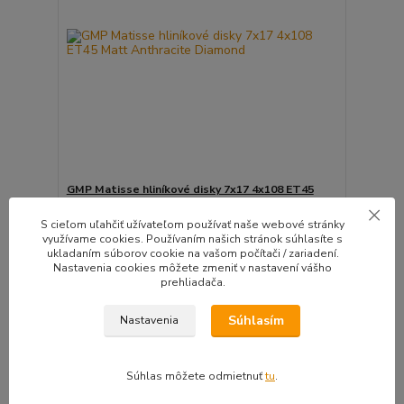
GMP Matisse hliníkové disky 7x17 4x108 ET45
Matt Anthracite Diamond
S cieľom uľahčiť užívateľom používať naše webové stránky
Luxusné dizajnové disky Talianskeho výrobcu GMP
využívame cookies. Používaním našich stránok súhlasíte s
vý...
ukladaním súborov cookie na vašom počítači / zariadení.
Do 7 dní | Doprava
Nastavenia cookies môžete zmeniť v nastavení vášho
4ks zadarmo |
prehliadača.
157,23 EUR
Montážna sada
/
ks
zadarmo
127,83 EUR
bez DPH
Súhlasím
Nastavenia
Pridať do košíka
Súhlas môžete odmietnuť
tu
.
🛡️ TÜV CERTIFIKÁT
⚙️OVERÍME ČI PASUJE