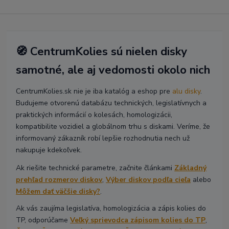
🧭 CentrumKolies sú nielen disky
samotné, ale aj vedomosti okolo nich
CentrumKolies.sk nie je iba katalóg a eshop pre
alu disky
.
Budujeme otvorenú databázu technických, legislatívnych a
praktických informácií o kolesách, homologizácii,
kompatibilite vozidiel a globálnom trhu s diskami. Veríme, že
informovaný zákazník robí lepšie rozhodnutia nech už
nakupuje kdekoľvek.
Ak riešite technické parametre, začnite článkami
Základný
prehľad rozmerov diskov
,
Výber diskov podľa cieľa
alebo
Môžem dať väčšie disky?
.
Ak vás zaujíma legislatíva, homologizácia a zápis kolies do
TP, odporúčame
Veľký sprievodca zápisom kolies do TP
,