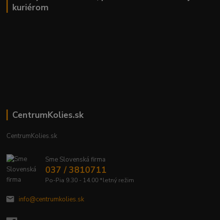
kuriérom
CentrumKolies.sk
CentrumKolies.sk
Sme Slovenská firma
037 / 3810711
Po-Pia 9.30 - 14.00 *letný režim
info@centrumkolies.sk