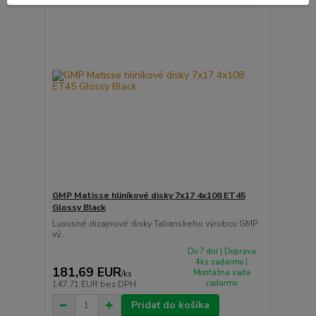
GMP Matisse hliníkové disky 7x17 4x108 ET45
Glossy Black
Luxusné dizajnové disky Talianskeho výrobcu GMP
vý...
Do 7 dní | Doprava
4ks zadarmo |
181,69 EUR
Montážna sada
/
ks
zadarmo
147,71 EUR
bez DPH
Pridať do košíka