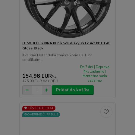
IT WHEELS KIRA hliníkové disky 7x17 4x108 ET45
Gloss Black
Kvalitná Holandská značka kolies s TUV
certifikátm...
Do 7 dní | Doprava
4ks zadarmo |
154,98 EUR
Montážna sada
/
ks
zadarmo
126,00 EUR
bez DPH
Pridať do košíka
🛡️ TÜV CERTIFIKÁT
⚙️OVERÍME ČI PASUJE