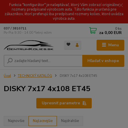
Funkcia "konfigurátor" je našeptávač, ktorý Vám zobrazí originálne
rozmery predpísané výrobcom auta. Táto funkcia je určená pre
zákazníkov, ktorí preferujú iba predpísané rozmery kolies, ktoré uvádza
výrobca auta.
0
ks
037 / 3810711
za
0,00 EUR
Po-Pia 9.30 - 14.00 *letný režim
Menu
Hľadať v eshope
Úvod
TECHNICKÝ KATALÓG
DISKY 7x17 4x108 ET45
DISKY 7x17 4x108 ET45
Upresniť parametre
Najnovšie
Najlacnejšie
Najdrahšie