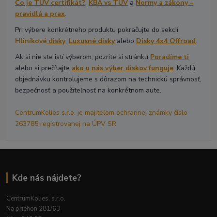
Čo je TÜV certifikát?
,
KBA vs TÜV
a
Normy a zákony –
pravidlá a prax
.
Pri výbere konkrétneho produktu pokračujte do sekcií
Hliníkové
disky
,
Luxusné disky
alebo
Disky 4x4 Offroad
.
Ak si nie ste istí výberom, pozrite si stránku
Poradíme ti
alebo si prečítajte
ako u nás výber diskov funguje
. Každú
objednávku kontrolujeme s dôrazom na technickú správnosť,
bezpečnosť a použiteľnosť na konkrétnom aute.
CentrumKolies s.r.o. je majiteľom ochrannej známky číslo
263785 registrovanej na ÚPV SR
Kde nás nájdete?
CentrumKolies, s.r.o.
Na priehon 281/63