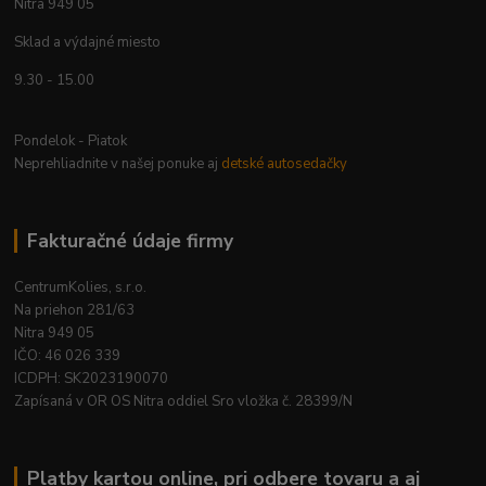
Nitra 949 05
Sklad a výdajné miesto
9.30 - 15.00
Pondelok - Piatok
Neprehliadnite v našej ponuke aj
detské autosedačky
Fakturačné údaje firmy
CentrumKolies, s.r.o.
Na priehon 281/63
Nitra 949 05
IČO: 46 026 339
ICDPH: SK2023190070
Zapísaná v OR OS Nitra oddiel Sro vložka č. 28399/N
Platby kartou online, pri odbere tovaru a aj