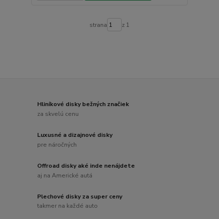
strana
z 1
Hliníkové disky bežných značiek
za skvelú cenu
Luxusné a dizajnové disky
pre náročných
Offroad disky aké inde nenájdete
aj na Americké autá
Plechové disky za super ceny
takmer na každé auto