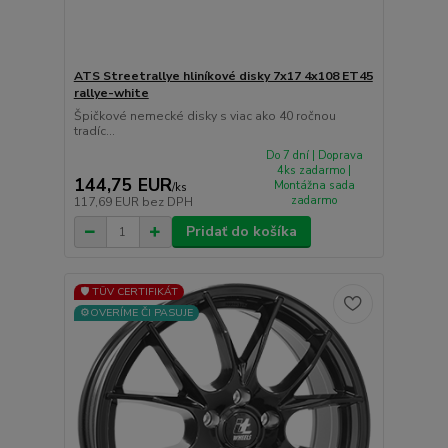
ATS Streetrallye hliníkové disky 7x17 4x108 ET45
rallye-white
Špičkové nemecké disky s viac ako 40 ročnou
tradíc...
Do 7 dní | Doprava
4ks zadarmo |
144,75 EUR
Montážna sada
/
ks
zadarmo
117,69 EUR
bez DPH
Pridať do košíka
🛡️ TÜV CERTIFIKÁT
⚙️OVERÍME ČI PASUJE