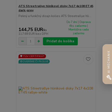
ATS Streetrallye hliníkové disky 7x17 4x108 ET45
dark-grey
Pekný a funkčný dizajn kolies ATS Streetrallye hli...
Do 7 dní | Doprava
4ks zadarmo |
144,75 EUR
Montážna sada
/
ks
zadarmo
117,69 EUR
bez DPH
Pridať do košíka
AI MECHANIK
🛡️ TÜV CERTIFIKÁT
⚙️OVERÍME ČI PASUJE