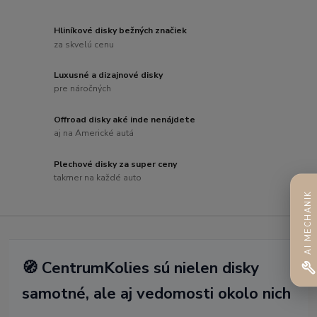
Hliníkové disky bežných značiek
za skvelú cenu
Luxusné a dizajnové disky
pre náročných
Offroad disky aké inde nenájdete
aj na Americké autá
Plechové disky za super ceny
takmer na každé auto
AI MECHANIK
🧭 CentrumKolies sú nielen disky
samotné, ale aj vedomosti okolo nich