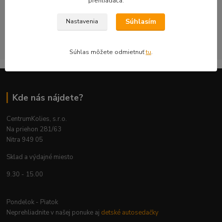
prehliadača.
bezpečnosť a použiteľnosť na konkrétnom aute.
Súhlasím
Nastavenia
CentrumKolies s.r.o. je majiteľom ochrannej známky číslo
263785 registrovanej na ÚPV SR
Súhlas môžete odmietnuť
tu
.
Kde nás nájdete?
CentrumKolies, s.r.o.
Na priehon 281/63
Nitra 949 05
Sklad a výdajné miesto
9.30 - 15.00
Pondelok - Piatok
Neprehliadnite v našej ponuke aj
detské autosedačky