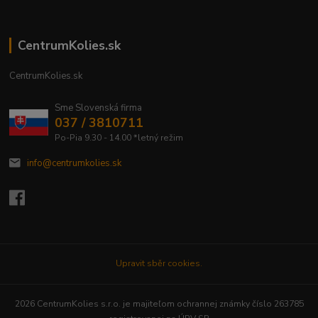
CentrumKolies.sk
CentrumKolies.sk
Sme Slovenská firma
037 / 3810711
Po-Pia 9.30 - 14.00 *letný režim
info@centrumkolies.sk
Upravit sběr cookies.
2026 CentrumKolies s.r.o. je majiteľom ochrannej známky číslo 263785