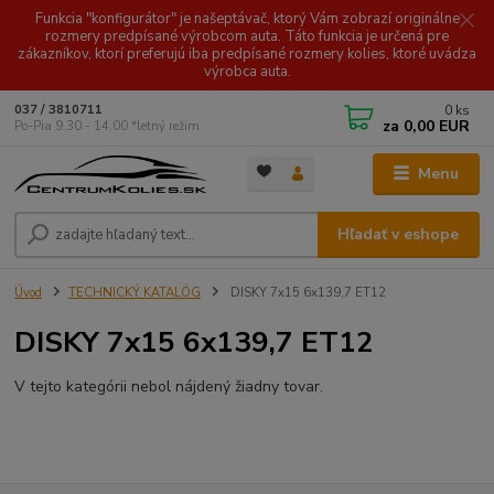
Funkcia "konfigurátor" je našeptávač, ktorý Vám zobrazí originálne
rozmery predpísané výrobcom auta. Táto funkcia je určená pre
zákazníkov, ktorí preferujú iba predpísané rozmery kolies, ktoré uvádza
výrobca auta.
0
ks
037 / 3810711
za
0,00 EUR
Po-Pia 9.30 - 14.00 *letný režim
Menu
Hľadať v eshope
Úvod
TECHNICKÝ KATALÓG
DISKY 7x15 6x139,7 ET12
DISKY 7x15 6x139,7 ET12
V tejto kategórii nebol nájdený žiadny tovar.