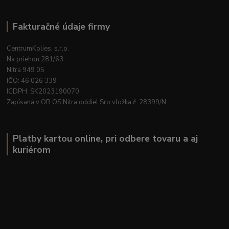
Fakturačné údaje firmy
CentrumKolies, s.r.o.
Na priehon 281/63
Nitra 949 05
IČO: 46 026 339
ICDPH: SK2023190070
Zapísaná v OR OS Nitra oddiel Sro vložka č. 28399/N
Platby kartou online, pri odbere tovaru a aj
kuriérom