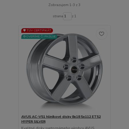
Zobrazujem 1-3 z 3
strana
z 1
🛡️ TÜV CERTIFIKÁT
⚙️OVERÍME ČI PASUJE
AVUS AC-V51 hliníkové disky 8x18 5x112 ET52
HYPER SILVER
Kvalitné disky svetoznámeho výrobcu AVUS