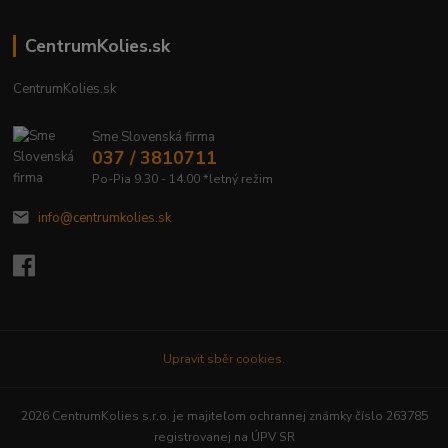
CentrumKolies.sk
CentrumKolies.sk
Sme Slovenská firma
037 / 3810711
Po-Pia 9.30 - 14.00 *letný režim
info@centrumkolies.sk
Upravit sběr cookies.
2026 CentrumKolies s.r.o. je majiteľom ochrannej známky číslo 263785
registrovanej na ÚPV SR