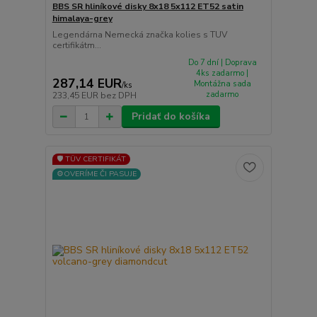
BBS SR hliníkové disky 8x18 5x112 ET52 satin
himalaya-grey
Legendárna Nemecká značka kolies s TUV
certifikátm...
Do 7 dní | Doprava
4ks zadarmo |
287,14 EUR
Montážna sada
/
ks
zadarmo
233,45 EUR
bez DPH
Pridať do košíka
🛡️ TÜV CERTIFIKÁT
⚙️OVERÍME ČI PASUJE