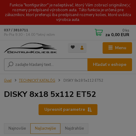
Funkcia "konfigurátor" je našeptávač, ktorý Vám zobrazí originálne
rozmery predpísané výrobcom auta. Táto funkcia je určená pre
zákazníkov, ktorí preferujú iba predpísané rozmery kolies, ktoré uvádza
výrobca auta.
0
ks
037 / 3810711
za
0,00 EUR
Po-Pia 9.30 - 14.00 *letný režim
Menu
Hľadať v eshope
Úvod
TECHNICKÝ KATALÓG
DISKY 8x18 5x112 ET52
DISKY 8x18 5x112 ET52
Upresniť parametre
Najnovšie
Najlacnejšie
Najdrahšie