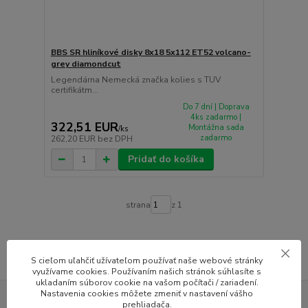
BBS SR hliníkové disky 8x18 5x112 ET52 volcano-
grey diamondcut
Legendárna Nemecká značka kolies s TUV
certifikátm...
Do 7 dní | Doprava
4ks zadarmo |
322,51 EUR
Montážna sada
/
ks
zadarmo
262,20 EUR
bez DPH
Pridať do košíka
strana
z 1
S cieľom uľahčiť užívateľom používať naše webové stránky
využívame cookies. Používaním našich stránok súhlasíte s
ukladaním súborov cookie na vašom počítači / zariadení.
Nastavenia cookies môžete zmeniť v nastavení vášho
prehliadača.