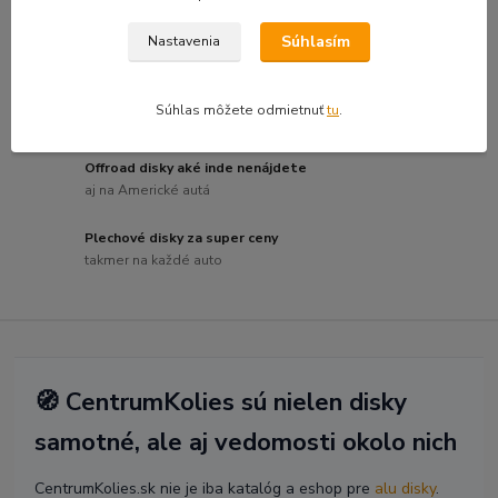
Hliníkové disky bežných značiek
Súhlasím
Nastavenia
za skvelú cenu
Luxusné a dizajnové disky
Súhlas môžete odmietnuť
tu
.
pre náročných
Offroad disky aké inde nenájdete
aj na Americké autá
Plechové disky za super ceny
takmer na každé auto
🧭 CentrumKolies sú nielen disky
samotné, ale aj vedomosti okolo nich
CentrumKolies.sk nie je iba katalóg a eshop pre
alu disky
.