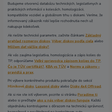
Budujeme otvorenú databázu technických, legislatívnych a
praktických informácií o kolesách, homologizácii,
kompatibilite vozidiel a globálnom trhu s diskami. Veríme, že
informovaný zákazník robí lepšie rozhodnutia nech už
nakupuje kdekoľvek.
Ak riešite technické parametre, začnite článkami
Základný
prehľad rozmerov diskov
,
Výber diskov podľa cieľa
alebo
Môžem dať väčšie disky?
.
Ak vás zaujíma legislatíva, homologizácia a zápis kolies do
TP, odporúčame
Veľký sprievodca zápisom kolies do TP
,
Čo je TÜV certifikát?
,
KBA vs TÜV
a
Normy a zákony –
pravidlá a prax
.
Pri výbere konkrétneho produktu pokračujte do sekcií
Hliníkové
disky
,
Luxusné disky
alebo
Disky 4x4 Offroad
.
Ak si nie ste istí výberom, pozrite si stránku
Poradíme ti
alebo si prečítajte
ako u nás výber diskov funguje
. Každú
objednávku kontrolujeme s dôrazom na technickú správnosť,
bezpečnosť a použiteľnosť na konkrétnom aute.