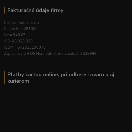
Fakturačné údaje firmy
CentrumKolies, s.r.o.
Na priehon 281/63
Nitra 949 05
IČO: 46 026 339
ICDPH: SK2023190070
Zapísaná v OR OS Nitra oddiel Sro vložka č. 28399/N
Platby kartou online, pri odbere tovaru a aj
kuriérom