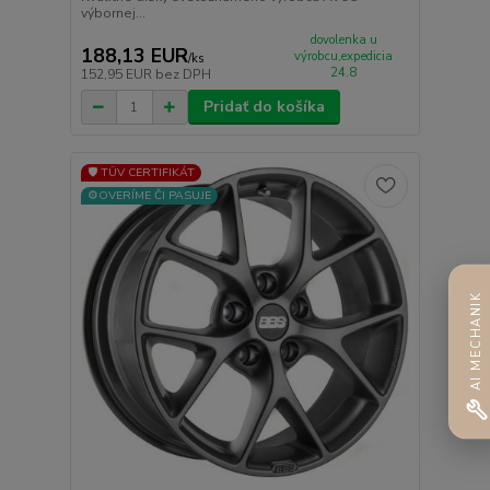
výbornej...
dovolenka u
188,13 EUR
výrobcu,expedicia
/
ks
24.8
152,95 EUR
bez DPH
Pridať do košíka
🛡️ TÜV CERTIFIKÁT
⚙️OVERÍME ČI PASUJE
AI MECHANIK