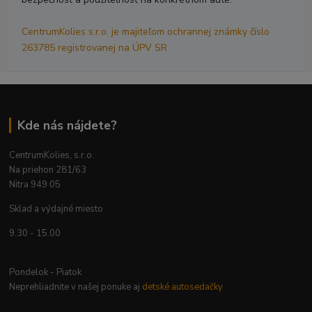
CentrumKolies s.r.o. je majiteľom ochrannej známky číslo
263785 registrovanej na ÚPV SR
Kde nás nájdete?
CentrumKolies, s.r.o.
Na priehon 281/63
Nitra 949 05
Sklad a výdajné miesto
9.30 - 15.00
Pondelok - Piatok
Neprehliadnite v našej ponuke aj
detské autosedačky