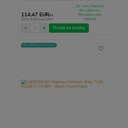
Do 7 dní | Doprava
4ks zadarmo |
114,47 EUR
Montážna sada
/
ks
zadarmo
93,07 EUR
bez DPH
Pridať do košíka
⚙️OVERÍME ČI PASUJE