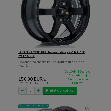
JAPAN RACING JR3 hliníkové disky 7x16 4x108
ET25 Black
Legendárna značka kolies ktorú miluješ alebo
nezná...
Do 10 dní | Doprava
4ks zadarmo |
150,00 EUR
Montážna sada
/
ks
zadarmo
121,95 EUR
bez DPH
Pridať do košíka
⚙️OVERÍME ČI PASUJE