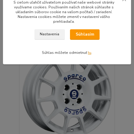
Legendárna značka kolies ktorú miluješ alebo
S cieľom uľahčiť užívateľom používať naše webové stránky
nezná...
využívame cookies. Používaním našich stránok súhlasíte s
ukladaním súborov cookie na vašom počítači / zariadení.
Do 10 dní | Doprava
Nastavenia cookies môžete zmeniť v nastavení vášho
4ks zadarmo |
170,00 EUR
prehliadača.
Montážna sada
/
ks
zadarmo
138,21 EUR
bez DPH
Súhlasím
Nastavenia
Pridať do košíka
Súhlas môžete odmietnuť
tu
.
🛡️ TÜV CERTIFIKÁT
⚙️OVERÍME ČI PASUJE