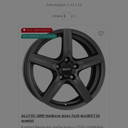
Zobrazujem 1-12 z 12
strana
z 1
🛡️ TÜV CERTIFIKÁT
⚙️OVERÍME ČI PASUJE
ALUTEC GRIP hliníkové disky 7x16 4x108 ET25
graphit
Kvalitná Nemecká značka kolies s TUV certifikátmi ...