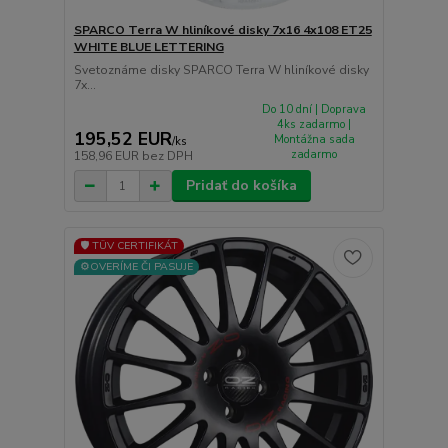
SPARCO Terra W hliníkové disky 7x16 4x108 ET25
WHITE BLUE LETTERING
Svetoznáme disky SPARCO Terra W hliníkové disky
7x...
Do 10 dní | Doprava
4ks zadarmo |
195,52 EUR
Montážna sada
/
ks
zadarmo
158,96 EUR
bez DPH
Pridať do košíka
🛡️ TÜV CERTIFIKÁT
⚙️OVERÍME ČI PASUJE