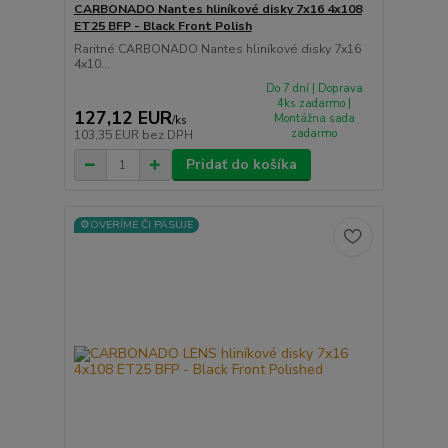
CARBONADO Nantes hliníkové disky 7x16 4x108
ET25 BFP - Black Front Polish
Raritné CARBONADO Nantes hliníkové disky 7x16
4x10...
Do 7 dní | Doprava
4ks zadarmo |
127,12 EUR
Montážna sada
/
ks
zadarmo
103,35 EUR
bez DPH
Pridať do košíka
⚙️OVERÍME ČI PASUJE