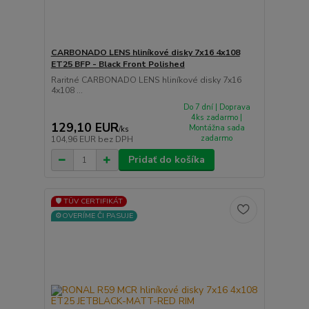
CARBONADO LENS hliníkové disky 7x16 4x108
ET25 BFP - Black Front Polished
Raritné CARBONADO LENS hliníkové disky 7x16
4x108 ...
Do 7 dní | Doprava
4ks zadarmo |
129,10 EUR
Montážna sada
/
ks
zadarmo
104,96 EUR
bez DPH
Pridať do košíka
🛡️ TÜV CERTIFIKÁT
⚙️OVERÍME ČI PASUJE