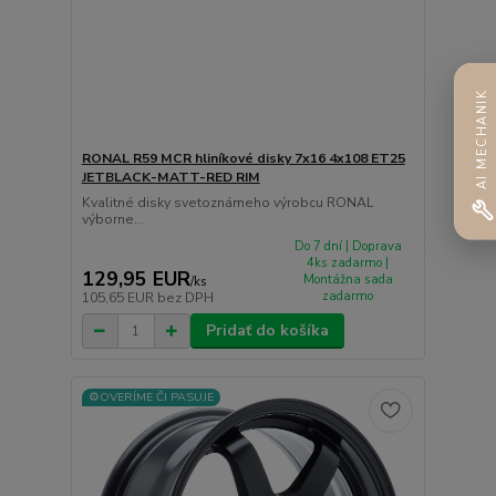
AI MECHANIK
RONAL R59 MCR hliníkové disky 7x16 4x108 ET25
JETBLACK-MATT-RED RIM
Kvalitné disky svetoznámeho výrobcu RONAL
výborne...
Do 7 dní | Doprava
4ks zadarmo |
129,95 EUR
Montážna sada
/
ks
zadarmo
105,65 EUR
bez DPH
Pridať do košíka
⚙️OVERÍME ČI PASUJE