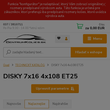
Funkcia "konfigurátor" je našeptávač, ktorý Vám zobrazí originálne
rozmery predpísané výrobcom auta. Táto funkcia je určená pre
zákazníkov, ktorí preferujú iba predpísané rozmery kolies, ktoré uvádza
výrobca auta.
0
ks
037 / 3810711
za
0,00 EUR
Po-Pia 9.30 - 14.00 *letný režim
Menu
Hľadať v eshope
Úvod
TECHNICKÝ KATALÓG
DISKY 7x16 4x108 ET25
DISKY 7x16 4x108 ET25
Upresniť parametre
Najnovšie
Najlacnejšie
Najdrahšie