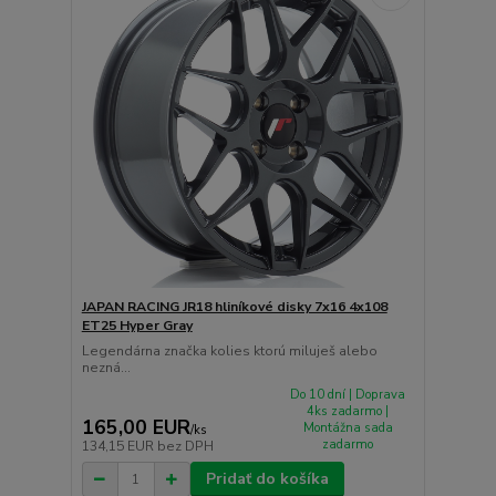
JAPAN RACING JR18 hliníkové disky 7x16 4x108
ET25 Hyper Gray
Legendárna značka kolies ktorú miluješ alebo
nezná...
Do 10 dní | Doprava
4ks zadarmo |
165,00 EUR
Montážna sada
/
ks
zadarmo
134,15 EUR
bez DPH
Pridať do košíka