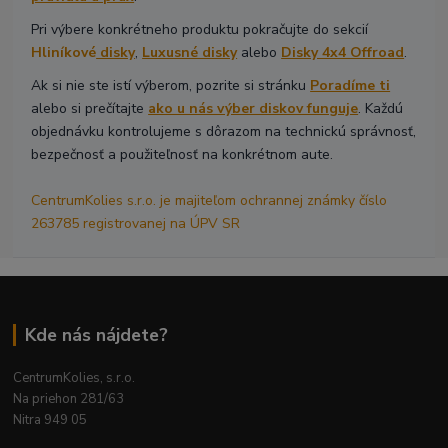
Pri výbere konkrétneho produktu pokračujte do sekcií
Hliníkové
disky
,
Luxusné disky
alebo
Disky 4x4 Offroad
.
Ak si nie ste istí výberom, pozrite si stránku
Poradíme ti
alebo si prečítajte
ako u nás výber diskov funguje
. Každú
objednávku kontrolujeme s dôrazom na technickú správnosť,
bezpečnosť a použiteľnosť na konkrétnom aute.
CentrumKolies s.r.o. je majiteľom ochrannej známky číslo
263785 registrovanej na ÚPV SR
Kde nás nájdete?
CentrumKolies, s.r.o.
Na priehon 281/63
Nitra 949 05