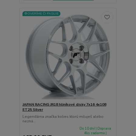
⚙️OVERÍME ČI PASUJE
JAPAN RACING JR18 hliníkové disky 7x16 4x108
ET25 Silver
Legendárna značka kolies ktorú miluješ alebo
nezná...
Do 10 dní | Doprava
4ks zadarmo |