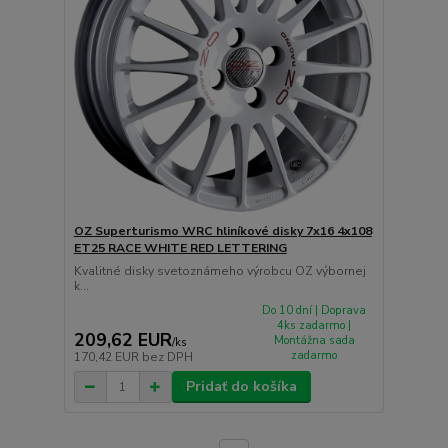
OZ Superturismo WRC hliníkové disky 7x16 4x108
ET25 RACE WHITE RED LETTERING
Kvalitné disky svetoznámeho výrobcu OZ výbornej
k...
Do 10 dní | Doprava
4ks zadarmo |
209,62 EUR
Montážna sada
/
ks
zadarmo
170,42 EUR
bez DPH
Pridať do košíka