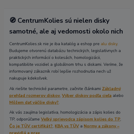
🧭 CentrumKolies sú nielen disky
samotné, ale aj vedomosti okolo nich
CentrumKolies.sk nie je iba katalóg a eshop pre
alu disky
.
Budujeme otvorenú databázu technických, legislatívnych a
praktických informácií o kolesách, homologizácii,
kompatibilite vozidiel a globálnom trhu s diskami. Veríme, že
informovaný zákazník robí lepšie rozhodnutia nech už
nakupuje kdekoľvek.
Ak riešite technické parametre, začnite článkami
Základný
prehľad rozmerov diskov
,
Výber diskov podľa cieľa
alebo
Môžem dať väčšie disky?
.
Ak vás zaujíma legislatíva, homologizácia a zápis kolies do
TP, odporúčame
Veľký sprievodca zápisom kolies do TP
,
Čo je TÜV certifikát?
,
KBA vs TÜV
a
Normy a zákony –
pravidlá a prax
.