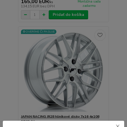
165,00 EUR
Montážna sada
/
ks
zadarmo
134,15 EUR
bez DPH
Pridať do košíka
⚙️OVERÍME ČI PASUJE
JAPAN RACING JR28 hliníkové disky 7x16 4x108
ET25 Silver