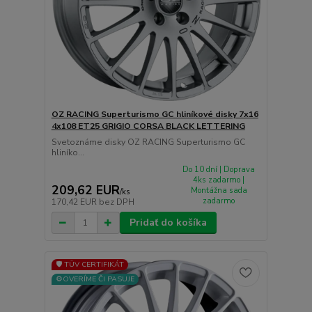
OZ RACING Superturismo GC hliníkové disky 7x16
4x108 ET25 GRIGIO CORSA BLACK LETTERING
Svetoznáme disky OZ RACING Superturismo GC
hliníko...
Do 10 dní | Doprava
4ks zadarmo |
209,62 EUR
Montážna sada
/
ks
zadarmo
170,42 EUR
bez DPH
Pridať do košíka
🛡️ TÜV CERTIFIKÁT
⚙️OVERÍME ČI PASUJE