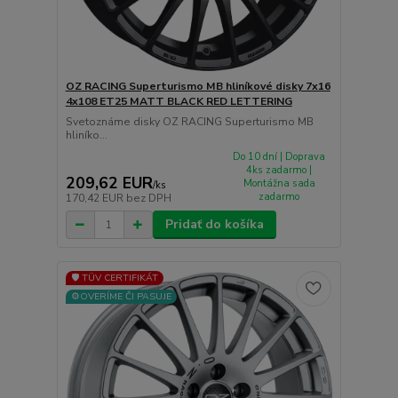
OZ RACING Superturismo MB hliníkové disky 7x16
4x108 ET25 MATT BLACK RED LETTERING
Svetoznáme disky OZ RACING Superturismo MB
hliníko...
Do 10 dní | Doprava
4ks zadarmo |
209,62 EUR
Montážna sada
/
ks
zadarmo
170,42 EUR
bez DPH
Pridať do košíka
🛡️ TÜV CERTIFIKÁT
⚙️OVERÍME ČI PASUJE