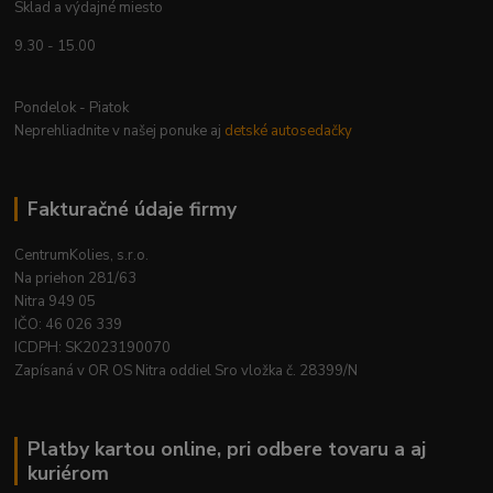
Sklad a výdajné miesto
9.30 - 15.00
Pondelok - Piatok
Neprehliadnite v našej ponuke aj
detské autosedačky
Fakturačné údaje firmy
CentrumKolies, s.r.o.
Na priehon 281/63
Nitra 949 05
IČO: 46 026 339
ICDPH: SK2023190070
Zapísaná v OR OS Nitra oddiel Sro vložka č. 28399/N
Platby kartou online, pri odbere tovaru a aj
kuriérom