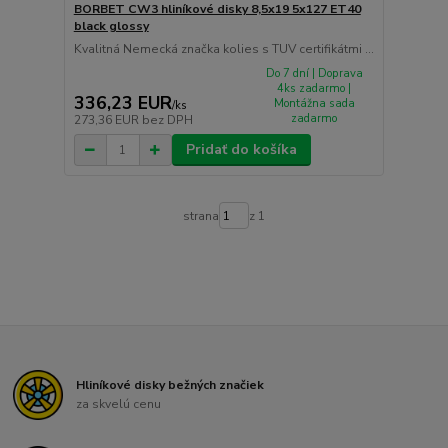
BORBET CW3 hliníkové disky 8,5x19 5x127 ET40
black glossy
Kvalitná Nemecká značka kolies s TUV certifikátmi ...
Do 7 dní | Doprava
4ks zadarmo |
336,23 EUR
Montážna sada
/
ks
zadarmo
273,36 EUR
bez DPH
Pridať do košíka
strana
z 1
Hliníkové disky bežných značiek
za skvelú cenu