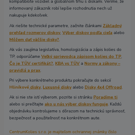
kompatibilite vozidiel a globálnom trhu s diskami. Veríme, že
informovaný zákazník robí lepšie rozhodnutia nech už
nakupuje kdekoľvek.
Ak riešite technické parametre, začnite článkami
Základný
prehľad rozmerov diskov
,
Výber diskov podľa cieľa
alebo
Môžem dať väčšie disky?
.
Ak vás zaujíma legislatíva, homologizácia a zápis kolies do
TP, odporúčame
Veľký sprievodca zápisom kolies do TP
,
Čo je TÜV certifikát?
,
KBA vs TÜV
a
Normy a zákony –
pravidlá a prax
.
Pri výbere konkrétneho produktu pokračujte do sekcií
Hliníkové
disky
,
Luxusné disky
alebo
Disky 4x4 Offroad
.
Ak si nie ste istí výberom, pozrite si stránku
Poradíme ti
alebo si prečítajte
ako u nás výber diskov funguje
. Každú
objednávku kontrolujeme s dôrazom na technickú správnosť,
bezpečnosť a použiteľnosť na konkrétnom aute.
CentrumKolies s.r.o. je majiteľom ochrannej známky číslo