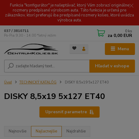
Funkcia "konfigurátor" je našeptávač, ktorý Vám zobrazí originálne
rozmery predpísané výrobcom auta. Táto funkcia je určená pre
zákazníkov, ktorí preferujú iba predpísané rozmery kolies, ktoré uvádza
výrobca auta.
0
ks
037 / 3810711
za
0,00 EUR
Po-Pia 9.30 - 14.00 *letný režim
Menu
Hľadať v eshope
Úvod
TECHNICKÝ KATALÓG
DISKY 8,5x19 5x127 ET40
DISKY 8,5x19 5x127 ET40
Upresniť parametre
Najnovšie
Najlacnejšie
Najdrahšie