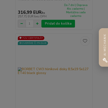
Do 7 dní | Doprava
4ks zadarmo |
316,99 EUR
Montážna sada
/
ks
zadarmo
257,71 EUR
bez DPH
Pridať do košíka
AI MECHANIK
🛡️ TÜV CERTIFIKÁT
⚙️OVERÍME ČI PASUJE