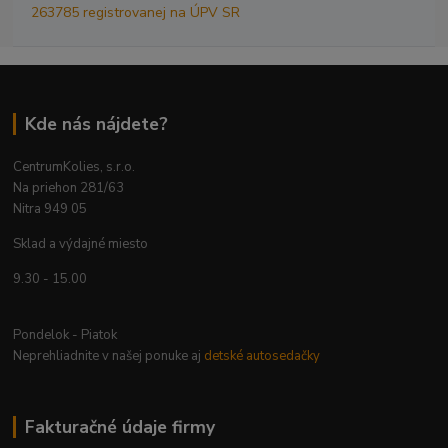
263785 registrovanej na ÚPV SR
Kde nás nájdete?
CentrumKolies, s.r.o.
Na priehon 281/63
Nitra 949 05
Sklad a výdajné miesto
9.30 - 15.00
Pondelok - Piatok
Neprehliadnite v našej ponuke aj
detské autosedačky
Fakturačné údaje firmy