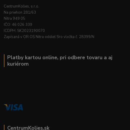
CentrumKolies, s.r.o.
Na priehon 281/63
Nitra 949 05
IČO: 46 026 339
ICDPH: SK2023190070
Zapísaná v OR OS Nitra oddiel Sro vložka č. 28399/N
Platby kartou online, pri odbere tovaru a aj
kuriérom
CentrumKolies.sk