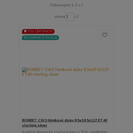
Zobrazujem 1-2 z 2
strana
z 1
🛡️ TÜV CERTIFIKÁT
⚙️OVERÍME ČI PASUJE
BORBET CW3 hliníkové disky 8,5x19 5x127 ET40
sterling silver
Kvalitná Nemecká značka kolies s TUV certifikátmi ...