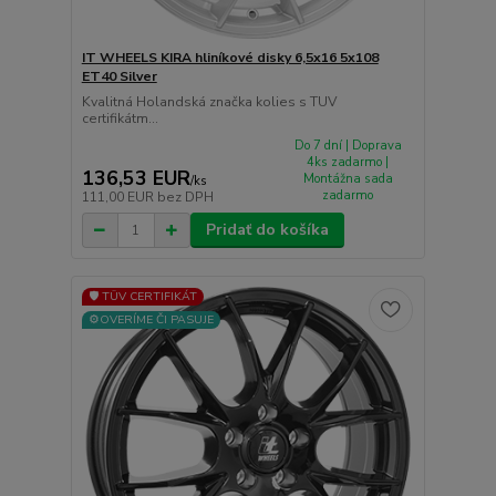
IT WHEELS KIRA hliníkové disky 6,5x16 5x108
ET40 Silver
Kvalitná Holandská značka kolies s TUV
certifikátm...
Do 7 dní | Doprava
4ks zadarmo |
136,53 EUR
Montážna sada
/
ks
zadarmo
111,00 EUR
bez DPH
Pridať do košíka
🛡️ TÜV CERTIFIKÁT
⚙️OVERÍME ČI PASUJE