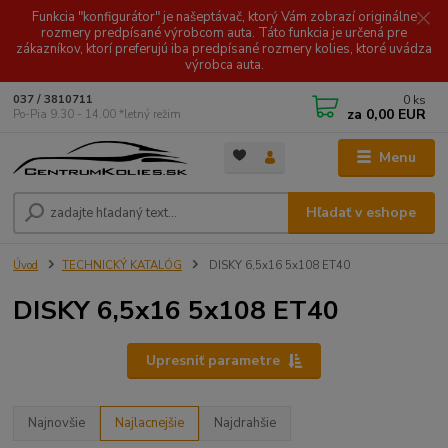
Funkcia "konfigurátor" je našeptávač, ktorý Vám zobrazí originálne
rozmery predpísané výrobcom auta. Táto funkcia je určená pre
zákazníkov, ktorí preferujú iba predpísané rozmery kolies, ktoré uvádza
výrobca auta.
0
ks
037 / 3810711
za
0,00 EUR
Po-Pia 9.30 - 14.00 *letný režim
Menu
Hľadať v eshope
Úvod
TECHNICKÝ KATALÓG
DISKY 6,5x16 5x108 ET40
DISKY 6,5x16 5x108 ET40
Upresniť parametre
Najnovšie
Najlacnejšie
Najdrahšie