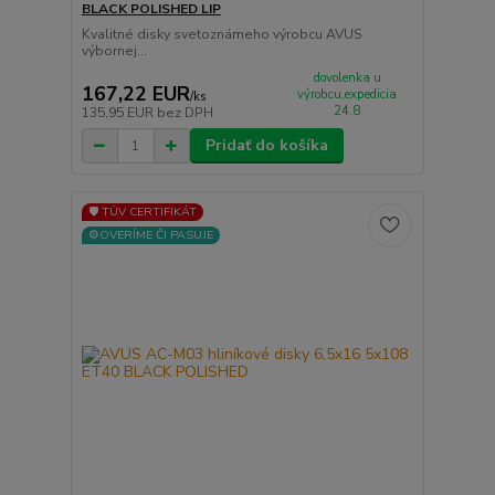
BLACK POLISHED LIP
Kvalitné disky svetoznámeho výrobcu AVUS
výbornej...
dovolenka u
167,22 EUR
výrobcu,expedicia
/
ks
24.8
135,95 EUR
bez DPH
Pridať do košíka
🛡️ TÜV CERTIFIKÁT
⚙️OVERÍME ČI PASUJE