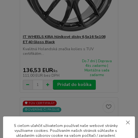
IT WHEELS KIRA hliníkové disky 6,5x16 5x108
ET40 Gloss Black
Kvalitná Holandská značka kolies s TUV
certifikátm...
Do 7 dní | Doprava
4ks zadarmo |
136,53 EUR
Montážna sada
/
ks
zadarmo
111,00 EUR
bez DPH
Pridať do košíka
🛡️ TÜV CERTIFIKÁT
⚙️OVERÍME ČI PASUJE
S cieľom uľahčiť užívateľom používať naše webové stránky
využívame cookies. Používaním našich stránok súhlasíte s
ukladaním súborov cookie na vašom počítači / zariadení.