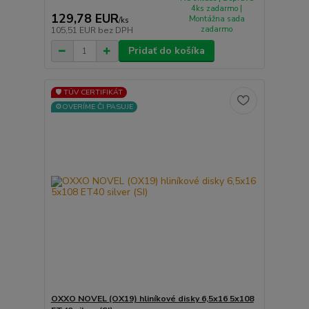
4ks zadarmo |
129,78 EUR
Montážna sada
/
ks
zadarmo
105,51 EUR
bez DPH
Pridať do košíka
🛡️ TÜV CERTIFIKÁT
⚙️OVERÍME ČI PASUJE
OXXO NOVEL (OX19) hliníkové disky 6,5x16 5x108