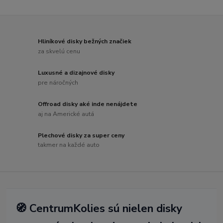
Hliníkové disky bežných značiek
za skvelú cenu
Luxusné a dizajnové disky
pre náročných
Offroad disky aké inde nenájdete
aj na Americké autá
Plechové disky za super ceny
takmer na každé auto
🧭 CentrumKolies sú nielen disky