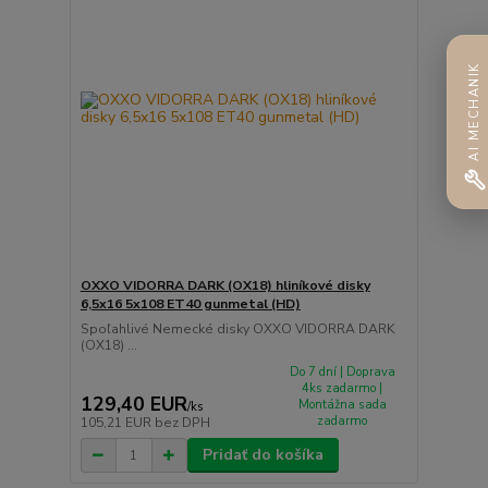
AI MECHANIK
OXXO VIDORRA DARK (OX18) hliníkové disky
6,5x16 5x108 ET40 gunmetal (HD)
Spoľahlivé Nemecké disky OXXO VIDORRA DARK
(OX18) ...
Do 7 dní | Doprava
4ks zadarmo |
129,40 EUR
Montážna sada
/
ks
zadarmo
105,21 EUR
bez DPH
Pridať do košíka