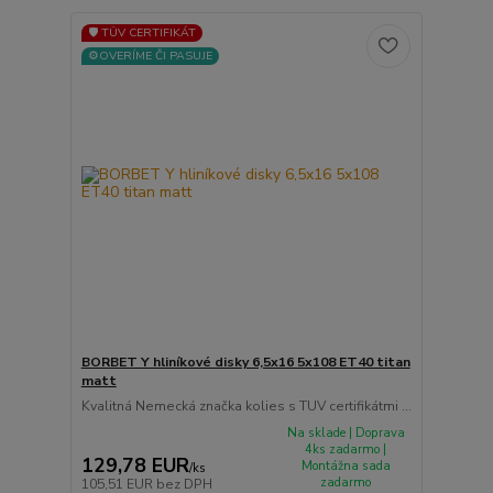
🛡️ TÜV CERTIFIKÁT
⚙️OVERÍME ČI PASUJE
BORBET Y hliníkové disky 6,5x16 5x108 ET40 titan
matt
Kvalitná Nemecká značka kolies s TUV certifikátmi ...
Na sklade | Doprava
4ks zadarmo |
129,78 EUR
Montážna sada
/
ks
zadarmo
105,51 EUR
bez DPH