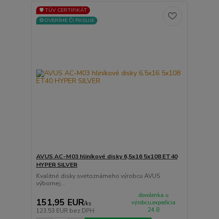
🛡️ TÜV CERTIFIKÁT
⚙️OVERÍME ČI PASUJE
AVUS AC-M03 hliníkové disky 6,5x16 5x108 ET40
HYPER SILVER
Kvalitné disky svetoznámeho výrobcu AVUS
výbornej...
dovolenka u
151,95 EUR
výrobcu,expedicia
/
ks
24.8
123,53 EUR
bez DPH