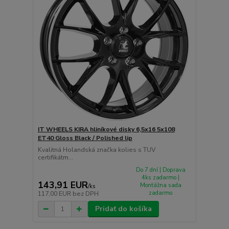
IT WHEELS KIRA hliníkové disky 6,5x16 5x108
ET40 Gloss Black / Polished lip
Kvalitná Holandská značka kolies s TUV
certifikátm...
Do 7 dní | Doprava
4ks zadarmo |
143,91 EUR
Montážna sada
/
ks
zadarmo
117,00 EUR
bez DPH
Pridať do košíka