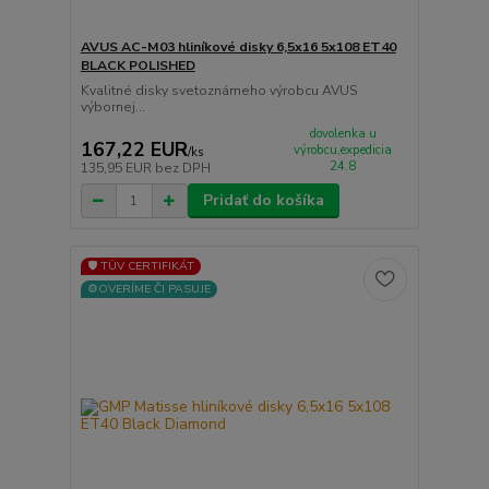
AVUS AC-M03 hliníkové disky 6,5x16 5x108 ET40
BLACK POLISHED
Kvalitné disky svetoznámeho výrobcu AVUS
výbornej...
dovolenka u
167,22 EUR
výrobcu,expedicia
/
ks
24.8
135,95 EUR
bez DPH
Pridať do košíka
🛡️ TÜV CERTIFIKÁT
⚙️OVERÍME ČI PASUJE