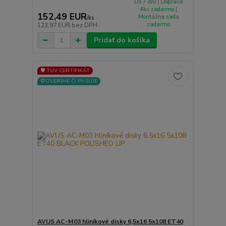
Do 7 dní | Doprava
4ks zadarmo |
152,49 EUR
Montážna sada
/
ks
zadarmo
123,97 EUR
bez DPH
Pridať do košíka
🛡️ TÜV CERTIFIKÁT
⚙️OVERÍME ČI PASUJE
AVUS AC-M03 hliníkové disky 6,5x16 5x108 ET40