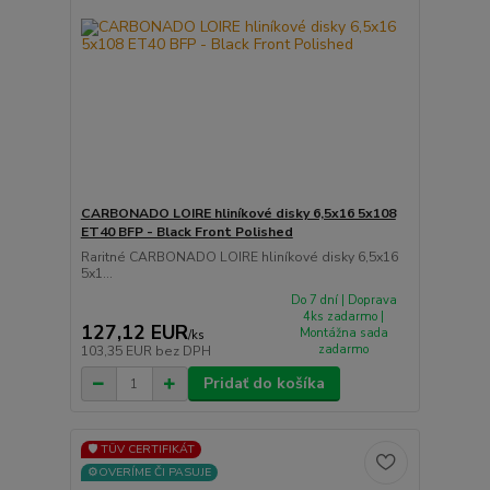
CARBONADO LOIRE hliníkové disky 6,5x16 5x108
ET40 BFP - Black Front Polished
Raritné CARBONADO LOIRE hliníkové disky 6,5x16
5x1...
Do 7 dní | Doprava
4ks zadarmo |
127,12 EUR
Montážna sada
/
ks
zadarmo
103,35 EUR
bez DPH
Pridať do košíka
🛡️ TÜV CERTIFIKÁT
⚙️OVERÍME ČI PASUJE