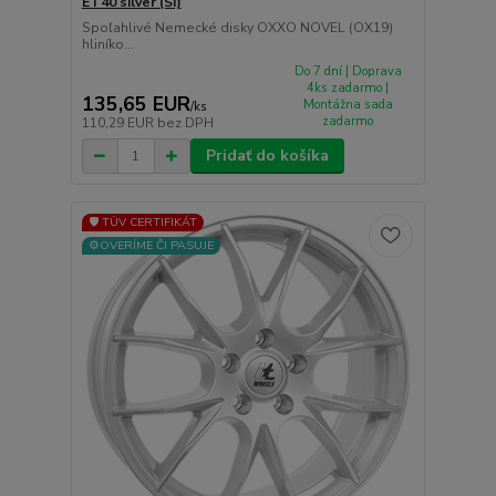
ET40 silver (SI)
Spoľahlivé Nemecké disky OXXO NOVEL (OX19)
hliníko...
Do 7 dní | Doprava
4ks zadarmo |
135,65 EUR
Montážna sada
/
ks
zadarmo
110,29 EUR
bez DPH
Pridať do košíka
🛡️ TÜV CERTIFIKÁT
⚙️OVERÍME ČI PASUJE