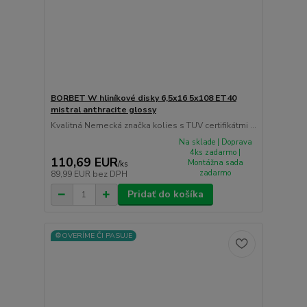
BORBET W hliníkové disky 6,5x16 5x108 ET40
mistral anthracite glossy
Kvalitná Nemecká značka kolies s TUV certifikátmi ...
Na sklade | Doprava
4ks zadarmo |
110,69 EUR
Montážna sada
/
ks
zadarmo
89,99 EUR
bez DPH
Pridať do košíka
⚙️OVERÍME ČI PASUJE