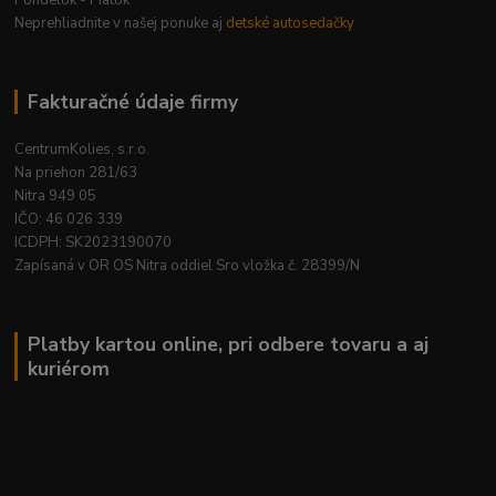
Pondelok - Piatok
Neprehliadnite v našej ponuke aj
detské autosedačky
Fakturačné údaje firmy
CentrumKolies, s.r.o.
Na priehon 281/63
Nitra 949 05
IČO: 46 026 339
ICDPH: SK2023190070
Zapísaná v OR OS Nitra oddiel Sro vložka č. 28399/N
Platby kartou online, pri odbere tovaru a aj
kuriérom