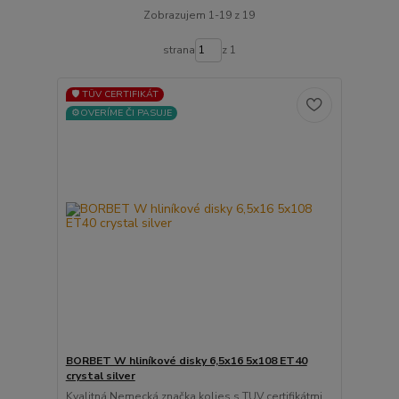
Zobrazujem 1-19 z 19
strana
z 1
🛡️ TÜV CERTIFIKÁT
⚙️OVERÍME ČI PASUJE
BORBET W hliníkové disky 6,5x16 5x108 ET40
crystal silver
Kvalitná Nemecká značka kolies s TUV certifikátmi ...