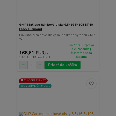
GMP Matisse hliníkové disky 6,5x16 5x108 ET40
Black Diamond
Luxusné dizajnové disky Talianskeho výrobcu GMP
vý...
Do 7 dní | Doprava
4ks zadarmo |
168,61 EUR
Montážna sada
/
ks
zadarmo
137,08 EUR
bez DPH
Pridať do košíka
🛡️ TÜV CERTIFIKÁT
⚙️OVERÍME ČI PASUJE