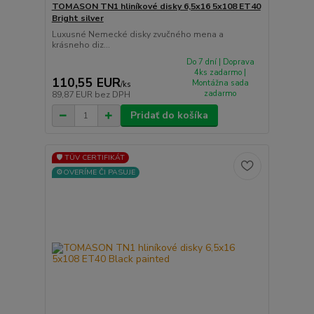
TOMASON TN1 hliníkové disky 6,5x16 5x108 ET40
Bright silver
Luxusné Nemecké disky zvučného mena a
krásneho diz...
Do 7 dní | Doprava
4ks zadarmo |
110,55 EUR
Montážna sada
/
ks
zadarmo
89,87 EUR
bez DPH
Pridať do košíka
🛡️ TÜV CERTIFIKÁT
⚙️OVERÍME ČI PASUJE