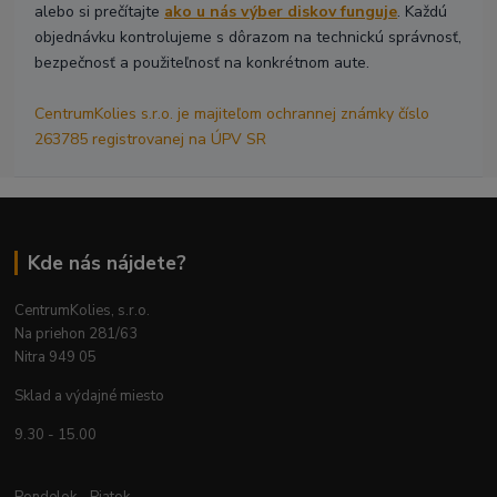
alebo si prečítajte
ako u nás výber diskov funguje
. Každú
objednávku kontrolujeme s dôrazom na technickú správnosť,
bezpečnosť a použiteľnosť na konkrétnom aute.
CentrumKolies s.r.o. je majiteľom ochrannej známky číslo
263785 registrovanej na ÚPV SR
Kde nás nájdete?
CentrumKolies, s.r.o.
Na priehon 281/63
Nitra 949 05
Sklad a výdajné miesto
9.30 - 15.00