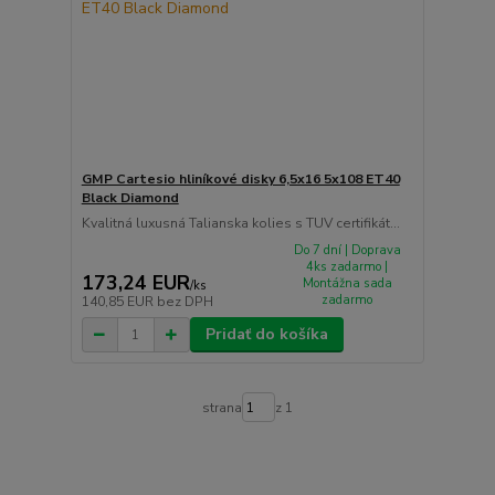
GMP Cartesio hliníkové disky 6,5x16 5x108 ET40
Black Diamond
Kvalitná luxusná Talianska kolies s TUV certifikát...
Do 7 dní | Doprava
4ks zadarmo |
173,24 EUR
Montážna sada
/
ks
zadarmo
140,85 EUR
bez DPH
Pridať do košíka
strana
z 1