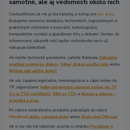
samotné, ale aj vedomosti okolo nich
CentrumKolies.sk nie je iba katalóg a eshop pre
alu disky
.
Budujeme otvorenú databázu technických, legislatívnych a
praktických informácií o kolesách, homologizácii,
kompatibilite vozidiel a globálnom trhu s diskami. Veríme, že
informovaný zákazník robí lepšie rozhodnutia nech už
nakupuje kdekoľvek.
Ak riešite technické parametre, začnite článkami
Základný
prehľad rozmerov diskov
,
Výber diskov podľa cieľa
alebo
Môžem dať väčšie disky?
.
Ak vás zaujíma legislatíva, homologizácia a zápis kolies do
TP, odporúčame
Veľký sprievodca zápisom kolies do TP
,
Čo je TÜV certifikát?
,
KBA vs TÜV
a
Normy a zákony –
pravidlá a prax
.
Pri výbere konkrétneho produktu pokračujte do sekcií
Hliníkové
disky
,
Luxusné disky
alebo
Disky 4x4 Offroad
.
Ak si nie ste istí výberom, pozrite si stránku
Poradíme ti