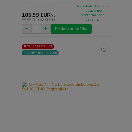
Na sklade | Doprava
4ks zadarmo |
105,59 EUR
Montážna sada
/
ks
zadarmo
85,85 EUR
bez DPH
Pridať do košíka
🛡️ TÜV CERTIFIKÁT
⚙️OVERÍME ČI PASUJE