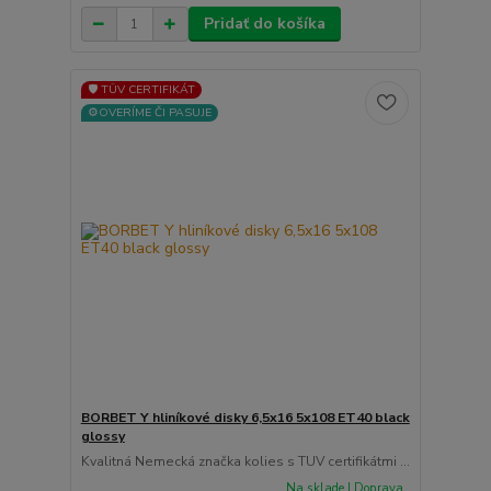
Pridať do košíka
🛡️ TÜV CERTIFIKÁT
⚙️OVERÍME ČI PASUJE
BORBET Y hliníkové disky 6,5x16 5x108 ET40 black
glossy
Kvalitná Nemecká značka kolies s TUV certifikátmi ...
Na sklade | Doprava