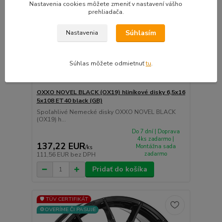
Nastavenia cookies môžete zmeniť v nastavení vášho
prehliadača.
Súhlasím
Nastavenia
Súhlas môžete odmietnuť
tu
.
OXXO NOVEL BLACK (OX19) hliníkové disky 6,5x16
5x108 ET40 black (GB)
Spoľahlivé Nemecké disky OXXO NOVEL BLACK
(OX19) h...
Do 7 dní | Doprava
4ks zadarmo |
137,22 EUR
Montážna sada
/
ks
zadarmo
111,56 EUR
bez DPH
Pridať do košíka
🛡️ TÜV CERTIFIKÁT
⚙️OVERÍME ČI PASUJE