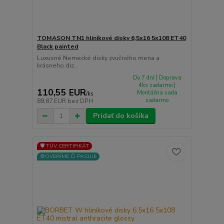
TOMASON TN1 hliníkové disky 6,5x16 5x108 ET40
Black painted
Luxusné Nemecké disky zvučného mena a
krásneho diz...
Do 7 dní | Doprava
4ks zadarmo |
110,55 EUR
Montážna sada
/
ks
zadarmo
89,87 EUR
bez DPH
Pridať do košíka
🛡️ TÜV CERTIFIKÁT
⚙️OVERÍME ČI PASUJE