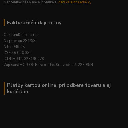
Neprehliadnite v našej ponuke aj
detské autosedačky
Fakturačné údaje firmy
CentrumKolies, s.r.o.
Na priehon 281/63
Nitra 949 05
IČO: 46 026 339
ICDPH: SK2023190070
Zapísaná v OR OS Nitra oddiel Sro vložka č. 28399/N
Platby kartou online, pri odbere tovaru a aj
kuriérom