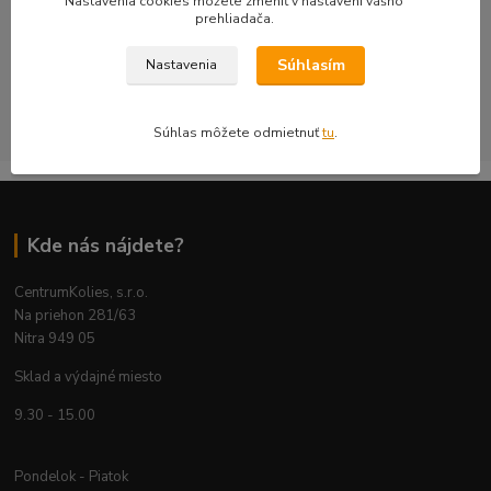
Nastavenia cookies môžete zmeniť v nastavení vášho
prehliadača.
objednávku kontrolujeme s dôrazom na technickú správnosť,
bezpečnosť a použiteľnosť na konkrétnom aute.
Súhlasím
Nastavenia
CentrumKolies s.r.o. je majiteľom ochrannej známky číslo
263785 registrovanej na ÚPV SR
Súhlas môžete odmietnuť
tu
.
Kde nás nájdete?
CentrumKolies, s.r.o.
Na priehon 281/63
Nitra 949 05
Sklad a výdajné miesto
9.30 - 15.00
Pondelok - Piatok