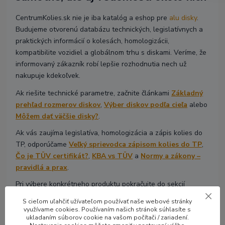
CentrumKolies.sk nie je iba katalóg a eshop pre
alu disky
.
Budujeme otvorenú databázu technických, legislatívnych a
praktických informácií o kolesách, homologizácii,
kompatibilite vozidiel a globálnom trhu s diskami. Veríme, že
informovaný zákazník robí lepšie rozhodnutia nech už
nakupuje kdekoľvek.
Ak riešite technické parametre, začnite článkami
Základný
prehľad rozmerov diskov
,
Výber diskov podľa cieľa
alebo
Môžem dať väčšie disky?
.
Ak vás zaujíma legislatíva, homologizácia a zápis kolies do
TP, odporúčame
Veľký sprievodca zápisom kolies do TP
,
Čo je TÜV certifikát?
,
KBA vs TÜV
a
Normy a zákony –
pravidlá a prax
.
Pri výbere konkrétneho produktu pokračujte do sekcií
Hliníkové
disky
,
Luxusné disky
alebo
Disky 4x4 Offroad
.
S cieľom uľahčiť užívateľom používať naše webové stránky
využívame cookies. Používaním našich stránok súhlasíte s
Ak si nie ste istí výberom, pozrite si stránku
Poradíme ti
ukladaním súborov cookie na vašom počítači / zariadení.
alebo si prečítajte
ako u nás výber diskov funguje
. Každú