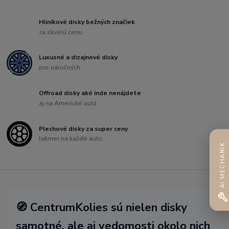
Hliníkové disky bežných značiek
za skvelú cenu
Luxusné a dizajnové disky
pre náročných
Offroad disky aké inde nenájdete
aj na Americké autá
Plechové disky za super ceny
takmer na každé auto
AI MECHANIK
🧭 CentrumKolies sú nielen disky
samotné, ale aj vedomosti okolo nich