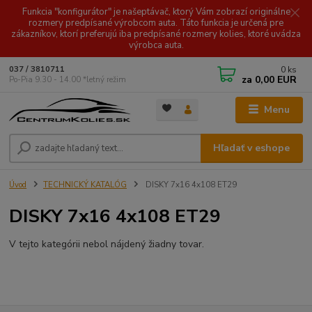
Funkcia "konfigurátor" je našeptávač, ktorý Vám zobrazí originálne
rozmery predpísané výrobcom auta. Táto funkcia je určená pre
zákazníkov, ktorí preferujú iba predpísané rozmery kolies, ktoré uvádza
výrobca auta.
0
ks
037 / 3810711
za
0,00 EUR
Po-Pia 9.30 - 14.00 *letný režim
Menu
Hľadať v eshope
Úvod
TECHNICKÝ KATALÓG
DISKY 7x16 4x108 ET29
DISKY 7x16 4x108 ET29
V tejto kategórii nebol nájdený žiadny tovar.