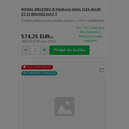
RONAL RR10 REV-B hliníkové disky 7x15 4x100
ET37 BRONZE MATT
Kvalitná Nemecká značka kolies s TUV certifikátmi ...
Do 7 dní | Doprava
4ks zadarmo |
574,25 EUR
Montážna sada
/
ks
zadarmo
466,87 EUR
bez DPH
Pridať do košíka
🛡️ TÜV CERTIFIKÁT
⚙️OVERÍME ČI PASUJE