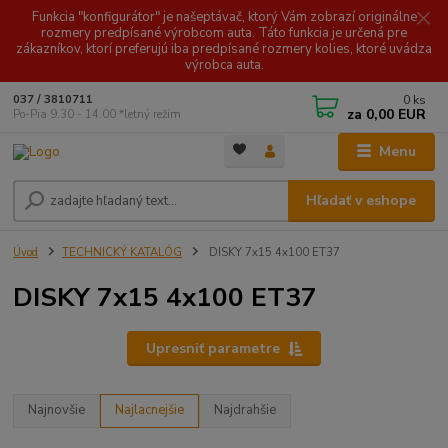
Funkcia "konfigurátor" je našeptávač, ktorý Vám zobrazí originálne
rozmery predpísané výrobcom auta. Táto funkcia je určená pre
zákazníkov, ktorí preferujú iba predpísané rozmery kolies, ktoré uvádza
výrobca auta.
0
ks
037 / 3810711
za
0,00 EUR
Po-Pia 9.30 - 14.00 *letný režim
Menu
Hľadať v eshope
Úvod
TECHNICKÝ KATALÓG
DISKY 7x15 4x100 ET37
DISKY 7x15 4x100 ET37
Upresniť parametre
Najnovšie
Najlacnejšie
Najdrahšie