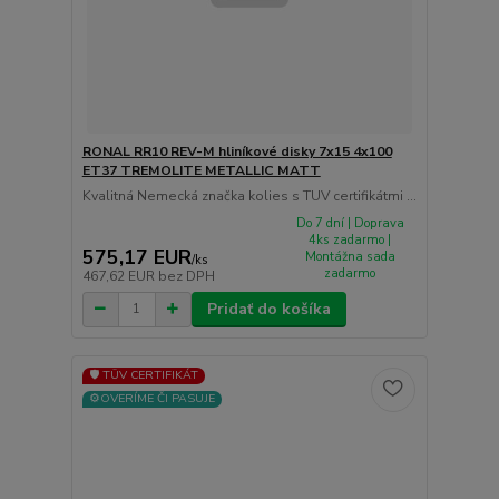
RONAL RR10 REV-M hliníkové disky 7x15 4x100
ET37 TREMOLITE METALLIC MATT
Kvalitná Nemecká značka kolies s TUV certifikátmi ...
Do 7 dní | Doprava
4ks zadarmo |
575,17 EUR
Montážna sada
/
ks
zadarmo
467,62 EUR
bez DPH
Pridať do košíka
🛡️ TÜV CERTIFIKÁT
⚙️OVERÍME ČI PASUJE