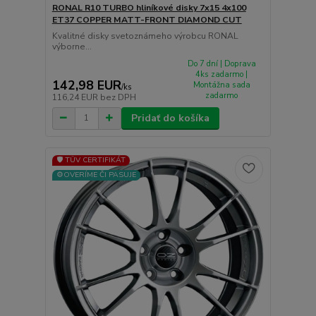
RONAL R10 TURBO hliníkové disky 7x15 4x100
ET37 COPPER MATT-FRONT DIAMOND CUT
Kvalitné disky svetoznámeho výrobcu RONAL
výborne...
Do 7 dní | Doprava
4ks zadarmo |
142,98 EUR
Montážna sada
/
ks
zadarmo
116,24 EUR
bez DPH
Pridať do košíka
🛡️ TÜV CERTIFIKÁT
⚙️OVERÍME ČI PASUJE