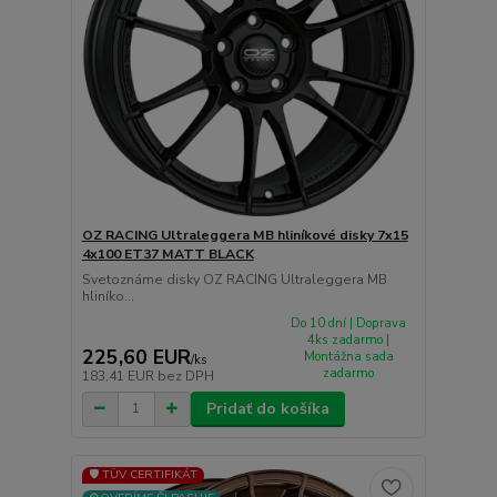
OZ RACING Ultraleggera MB hliníkové disky 7x15
4x100 ET37 MATT BLACK
Svetoznáme disky OZ RACING Ultraleggera MB
hliníko...
Do 10 dní | Doprava
4ks zadarmo |
225,60 EUR
Montážna sada
/
ks
zadarmo
183,41 EUR
bez DPH
Pridať do košíka
🛡️ TÜV CERTIFIKÁT