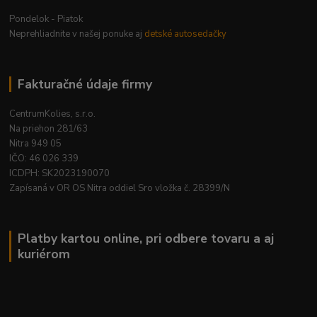
Pondelok - Piatok
Neprehliadnite v našej ponuke aj
detské autosedačky
Fakturačné údaje firmy
CentrumKolies, s.r.o.
Na priehon 281/63
Nitra 949 05
IČO: 46 026 339
ICDPH: SK2023190070
Zapísaná v OR OS Nitra oddiel Sro vložka č. 28399/N
Platby kartou online, pri odbere tovaru a aj
kuriérom