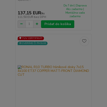
Do 7 dní | Doprava
4ks zadarmo |
137,15 EUR
Montážna sada
/
ks
zadarmo
111,50 EUR
bez DPH
Pridať do košíka
🛡️ TÜV CERTIFIKÁT
⚙️OVERÍME ČI PASUJE