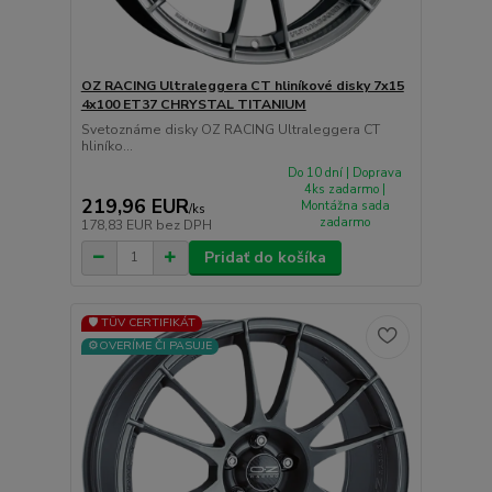
OZ RACING Ultraleggera CT hliníkové disky 7x15
4x100 ET37 CHRYSTAL TITANIUM
Svetoznáme disky OZ RACING Ultraleggera CT
hliníko...
Do 10 dní | Doprava
4ks zadarmo |
219,96 EUR
Montážna sada
/
ks
zadarmo
178,83 EUR
bez DPH
Pridať do košíka
🛡️ TÜV CERTIFIKÁT
⚙️OVERÍME ČI PASUJE