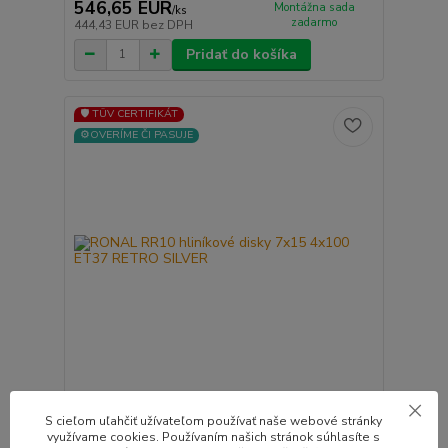
546,65 EUR
Montážna sada
/
ks
zadarmo
444,43 EUR
bez DPH
Pridať do košíka
🛡️ TÜV CERTIFIKÁT
⚙️OVERÍME ČI PASUJE
RONAL RR10 hliníkové disky 7x15 4x100 ET37
S cieľom uľahčiť užívateľom používať naše webové stránky
RETRO SILVER
využívame cookies. Používaním našich stránok súhlasíte s