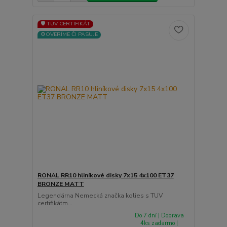
🛡️ TÜV CERTIFIKÁT
⚙️OVERÍME ČI PASUJE
RONAL RR10 hliníkové disky 7x15 4x100 ET37
BRONZE MATT
Legendárna Nemecká značka kolies s TUV
certifikátm...
Do 7 dní | Doprava
4ks zadarmo |