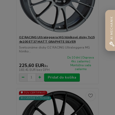
AI MECHANIK
OZ RACING Ultraleggera MG hliníkové disky 7x15
4x100 ET37 MATT GRAPHITE SILVER
Svetoznáme disky OZ RACING Ultraleggera MG
hliníko...
Do 10 dní | Doprava
4ks zadarmo |
225,60 EUR
Montážna sada
/
ks
zadarmo
183,41 EUR
bez DPH
Pridať do košíka
🛡️ TÜV CERTIFIKÁT
⚙️OVERÍME ČI PASUJE