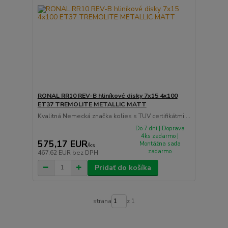
RONAL RR10 REV-B hliníkové disky 7x15 4x100
ET37 TREMOLITE METALLIC MATT
Kvalitná Nemecká značka kolies s TUV certifikátmi ...
Do 7 dní | Doprava
4ks zadarmo |
575,17 EUR
Montážna sada
/
ks
zadarmo
467,62 EUR
bez DPH
Pridať do košíka
strana
z 1