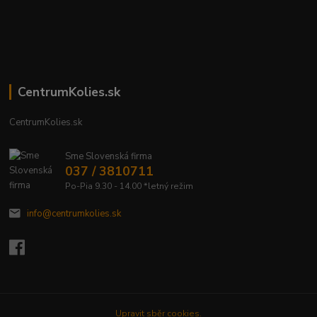
CentrumKolies.sk
CentrumKolies.sk
Sme Slovenská firma
037 / 3810711
Po-Pia 9.30 - 14.00 *letný režim
info@centrumkolies.sk
Upravit sběr cookies.