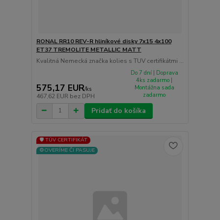
RONAL RR10 REV-R hliníkové disky 7x15 4x100
ET37 TREMOLITE METALLIC MATT
Kvalitná Nemecká značka kolies s TUV certifikátmi ...
Do 7 dní | Doprava
4ks zadarmo |
575,17 EUR
Montážna sada
/
ks
zadarmo
467,62 EUR
bez DPH
Pridať do košíka
🛡️ TÜV CERTIFIKÁT
⚙️OVERÍME ČI PASUJE