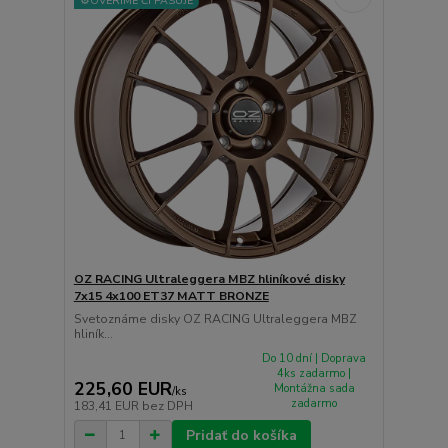
⚙️OVERÍME ČI PASUJE
OZ RACING Ultraleggera MBZ hliníkové disky
7x15 4x100 ET37 MATT BRONZE
Svetoznáme disky OZ RACING Ultraleggera MBZ
hliník...
Do 10 dní | Doprava
4ks zadarmo |
225,60 EUR
Montážna sada
/
ks
zadarmo
183,41 EUR
bez DPH
Pridať do košíka