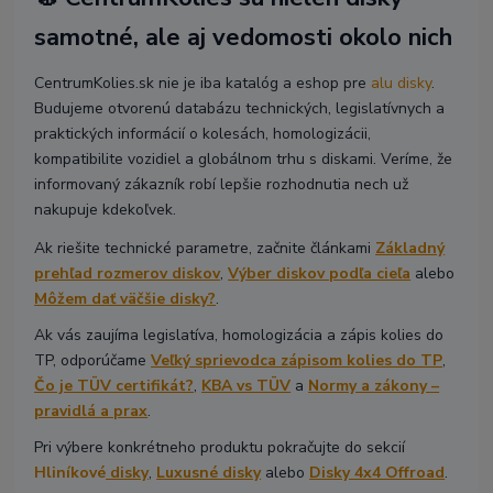
samotné, ale aj vedomosti okolo nich
CentrumKolies.sk nie je iba katalóg a eshop pre
alu disky
.
Budujeme otvorenú databázu technických, legislatívnych a
praktických informácií o kolesách, homologizácii,
kompatibilite vozidiel a globálnom trhu s diskami. Veríme, že
informovaný zákazník robí lepšie rozhodnutia nech už
nakupuje kdekoľvek.
Ak riešite technické parametre, začnite článkami
Základný
prehľad rozmerov diskov
,
Výber diskov podľa cieľa
alebo
Môžem dať väčšie disky?
.
Ak vás zaujíma legislatíva, homologizácia a zápis kolies do
TP, odporúčame
Veľký sprievodca zápisom kolies do TP
,
Čo je TÜV certifikát?
,
KBA vs TÜV
a
Normy a zákony –
pravidlá a prax
.
Pri výbere konkrétneho produktu pokračujte do sekcií
Hliníkové
disky
,
Luxusné disky
alebo
Disky 4x4 Offroad
.