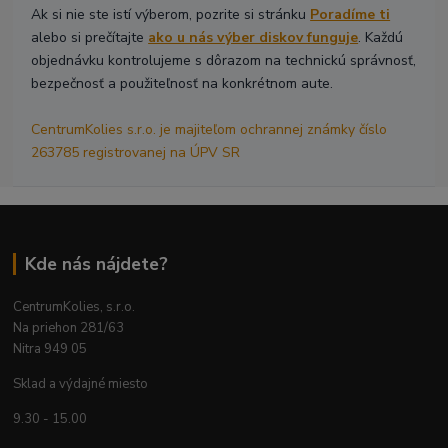
Ak si nie ste istí výberom, pozrite si stránku
Poradíme ti
alebo si prečítajte
ako u nás výber diskov funguje
. Každú
objednávku kontrolujeme s dôrazom na technickú správnosť,
bezpečnosť a použiteľnosť na konkrétnom aute.
CentrumKolies s.r.o. je majiteľom ochrannej známky číslo
263785 registrovanej na ÚPV SR
Kde nás nájdete?
CentrumKolies, s.r.o.
Na priehon 281/63
Nitra 949 05
Sklad a výdajné miesto
9.30 - 15.00