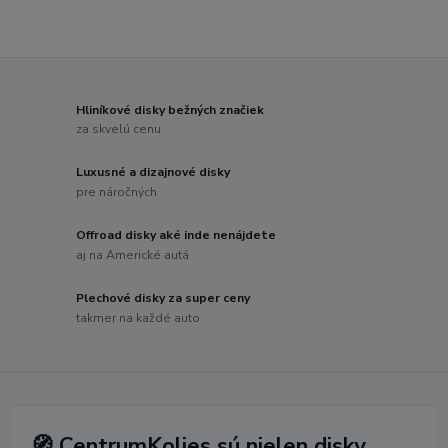
Hliníkové disky bežných značiek
za skvelú cenu
Luxusné a dizajnové disky
pre náročných
Offroad disky aké inde nenájdete
aj na Americké autá
Plechové disky za super ceny
takmer na každé auto
🧭 CentrumKolies sú nielen disky