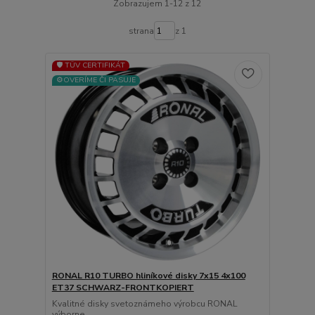
Zobrazujem 1-12 z 12
strana
z 1
🛡️ TÜV CERTIFIKÁT
⚙️OVERÍME ČI PASUJE
RONAL R10 TURBO hliníkové disky 7x15 4x100
ET37 SCHWARZ-FRONTKOPIERT
Kvalitné disky svetoznámeho výrobcu RONAL
výborne...