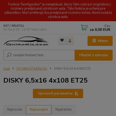
Funkcia "konfigurátor" je našeptávač, ktorý Vám zobrazí originálne
rozmery predpísané výrobcom auta. Táto funkcia je určená pre
zákazníkov, ktorí preferujú iba predpísané rozmery kolies, ktoré uvádza
výrobca auta.
0
ks
037 / 3810711
za
0,00 EUR
Po-Pia 9.30 - 14.00 *letný režim
Menu
Hľadať v eshope
Úvod
TECHNICKÝ KATALÓG
DISKY 6,5x16 4x108 ET25
DISKY 6,5x16 4x108 ET25
Upresniť parametre
Najnovšie
Najlacnejšie
Najdrahšie