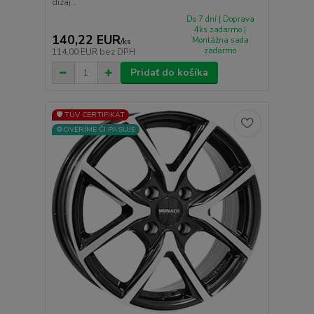
dizaj...
Do 7 dní | Doprava
4ks zadarmo |
140,22 EUR
Montážna sada
/
ks
zadarmo
114,00 EUR
bez DPH
Pridať do košíka
🛡️ TÜV CERTIFIKÁT
⚙️OVERÍME ČI PASUJE