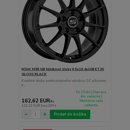
MSW M85 GB hliníkové disky 6,5x16 4x108 ET25
GLOSS BLACK
Kvalitné disky svetoznámeho výrobcu OZ výbornej
k...
Do 10 dní | Doprava
4ks zadarmo |
162,62 EUR
Montážna sada
/
ks
zadarmo
132,21 EUR
bez DPH
Pridať do košíka