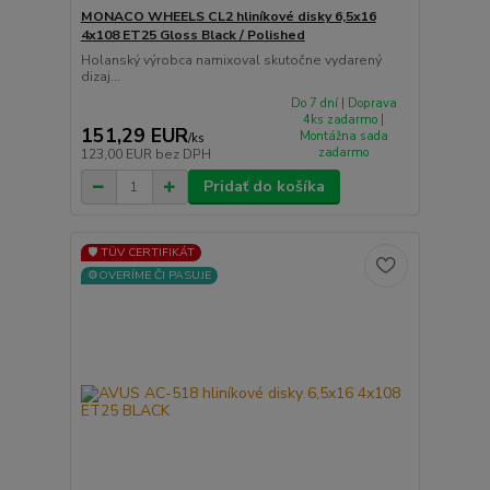
MONACO WHEELS CL2 hliníkové disky 6,5x16
4x108 ET25 Gloss Black / Polished
Holanský výrobca namixoval skutočne vydarený
dizaj...
Do 7 dní | Doprava
4ks zadarmo |
151,29 EUR
Montážna sada
/
ks
zadarmo
123,00 EUR
bez DPH
Pridať do košíka
🛡️ TÜV CERTIFIKÁT
⚙️OVERÍME ČI PASUJE