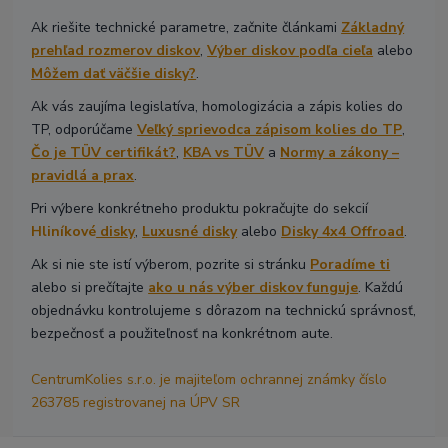
Ak riešite technické parametre, začnite článkami
Základný
prehľad rozmerov diskov
,
Výber diskov podľa cieľa
alebo
Môžem dať väčšie disky?
.
Ak vás zaujíma legislatíva, homologizácia a zápis kolies do
TP, odporúčame
Veľký sprievodca zápisom kolies do TP
,
Čo je TÜV certifikát?
,
KBA vs TÜV
a
Normy a zákony –
pravidlá a prax
.
Pri výbere konkrétneho produktu pokračujte do sekcií
Hliníkové
disky
,
Luxusné disky
alebo
Disky 4x4 Offroad
.
Ak si nie ste istí výberom, pozrite si stránku
Poradíme ti
alebo si prečítajte
ako u nás výber diskov funguje
. Každú
objednávku kontrolujeme s dôrazom na technickú správnosť,
bezpečnosť a použiteľnosť na konkrétnom aute.
CentrumKolies s.r.o. je majiteľom ochrannej známky číslo
263785 registrovanej na ÚPV SR