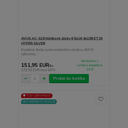
AVUS AC-518 hliníkové disky 6,5x16 4x108 ET25
HYPER SILVER
Kvalitné disky svetoznámeho výrobcu AVUS
výbornej...
dovolenka u
151,95 EUR
výrobcu,expedicia
/
ks
24.8
123,53 EUR
bez DPH
Pridať do košíka
🛡️ TÜV CERTIFIKÁT
⚙️OVERÍME ČI PASUJE