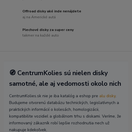
Offroad disky aké inde nenájdete
aj na Americké autá
Plechové disky za super ceny
takmer na každé auto
🧭 CentrumKolies sú nielen disky
samotné, ale aj vedomosti okolo nich
CentrumKolies.sk nie je iba katalóg a eshop pre
alu disky
.
Budujeme otvorenú databázu technických, legislatívnych a
praktických informácií o kolesách, homologizácii,
kompatibilite vozidiel a globálnom trhu s diskami. Veríme, že
informovaný zákazník robí lepšie rozhodnutia nech už
nakupuje kdekoľvek.