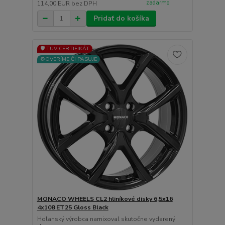
zadarmo
114,00 EUR
bez DPH
Pridať do košíka
🛡️ TÜV CERTIFIKÁT
⚙️OVERÍME ČI PASUJE
MONACO WHEELS CL2 hliníkové disky 6,5x16
4x108 ET25 Gloss Black
Holanský výrobca namixoval skutočne vydarený