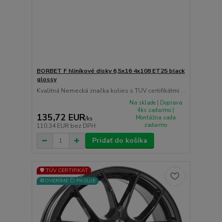
BORBET F hliníkové disky 6,5x16 4x108 ET25 black
glossy
Kvalitná Nemecká značka kolies s TUV certifikátmi ...
Na sklade | Doprava
4ks zadarmo |
135,72 EUR
Montážna sada
/
ks
zadarmo
110,34 EUR
bez DPH
Pridať do košíka
🛡️ TÜV CERTIFIKÁT
⚙️OVERÍME ČI PASUJE