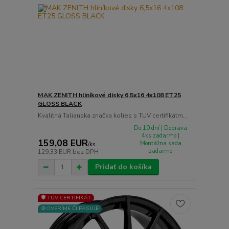
MAK ZENITH hliníkové disky 6,5x16 4x108 ET25
GLOSS BLACK
Kvalitná Talianska značka kolies s TUV certifikátm...
Do 10 dní | Doprava
4ks zadarmo |
159,08 EUR
Montážna sada
/
ks
zadarmo
129,33 EUR
bez DPH
Pridať do košíka
🛡️ TÜV CERTIFIKÁT
⚙️OVERÍME ČI PASUJE