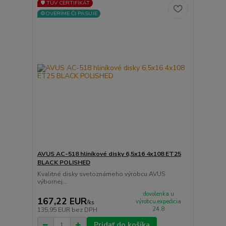
🛡️ TÜV CERTIFIKÁT
⚙️OVERÍME ČI PASUJE
AVUS AC-518 hliníkové disky 6,5x16 4x108 ET25
BLACK POLISHED
Kvalitné disky svetoznámeho výrobcu AVUS
výbornej...
dovolenka u
167,22 EUR
výrobcu,expedicia
/
ks
24.8
135,95 EUR
bez DPH
Pridať do košíka