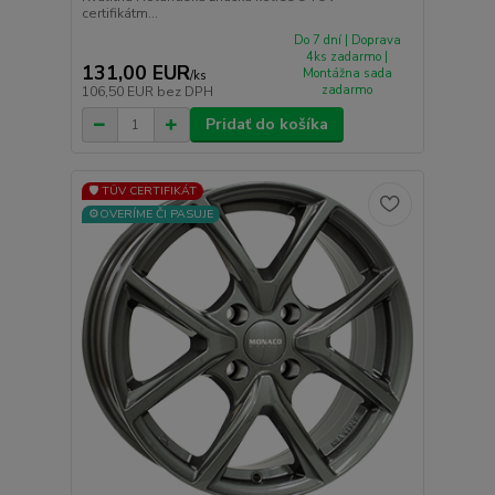
certifikátm...
Do 7 dní | Doprava
4ks zadarmo |
131,00 EUR
Montážna sada
/
ks
zadarmo
106,50 EUR
bez DPH
Pridať do košíka
🛡️ TÜV CERTIFIKÁT
⚙️OVERÍME ČI PASUJE