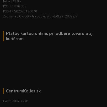
Nitra 949 05
IČO: 46 026 339
ICDPH: SK2023190070
Zapísaná v OR OS Nitra oddiel Sro vložka č. 28399/N
Platby kartou online, pri odbere tovaru a aj
kuriérom
CentrumKolies.sk
CentrumKolies.sk