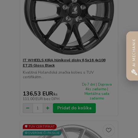
AI MECHANIK
IT WHEELS KIRA hliníkové disky 6,5x16 4x108
ET25 Gloss Black
Kvalitná Holandská značka kolies s TUV
certifikátm...
Do 7 dní | Doprava
4ks zadarmo |
136,53 EUR
Montážna sada
/
ks
zadarmo
111,00 EUR
bez DPH
Pridať do košíka
🛡️ TÜV CERTIFIKÁT
⚙️OVERÍME ČI PASUJE