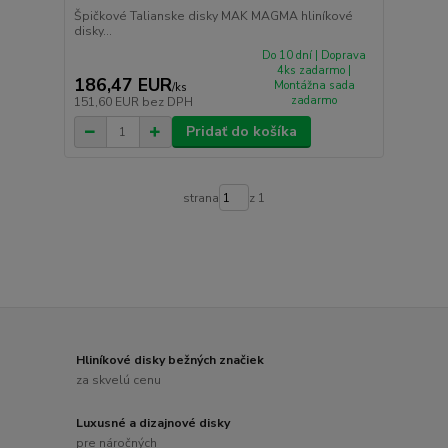
Špičkové Talianske disky MAK MAGMA hliníkové
disky...
Do 10 dní | Doprava
4ks zadarmo |
186,47 EUR
Montážna sada
/
ks
zadarmo
151,60 EUR
bez DPH
Pridať do košíka
strana
z 1
Hliníkové disky bežných značiek
za skvelú cenu
Luxusné a dizajnové disky
pre náročných