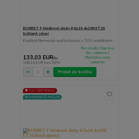
BORBET F hliníkové disky 6,5x16 4x108 ET25
brilliant silver
Kvalitná Nemecká značka kolies s TUV certifikátmi ...
Na sklade | Doprava
4ks zadarmo |
133,03 EUR
Montážna sada
/
ks
zadarmo
108,16 EUR
bez DPH
Pridať do košíka
🛡️ TÜV CERTIFIKÁT
⚙️OVERÍME ČI PASUJE