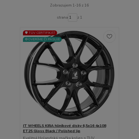
Zobrazujem 1-16 z 16
strana
z 1
🛡️ TÜV CERTIFIKÁT
⚙️OVERÍME ČI PASUJE
IT WHEELS KIRA hliníkové disky 6,5x16 4x108
ET25 Gloss Black / Polished lip
Kvalitná Holandská značka kolies s TUV