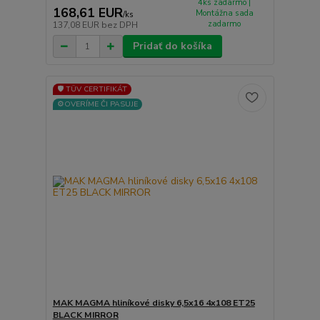
4ks zadarmo |
168,61 EUR
Montážna sada
/
ks
zadarmo
137,08 EUR
bez DPH
Pridať do košíka
🛡️ TÜV CERTIFIKÁT
⚙️OVERÍME ČI PASUJE
MAK MAGMA hliníkové disky 6,5x16 4x108 ET25
BLACK MIRROR