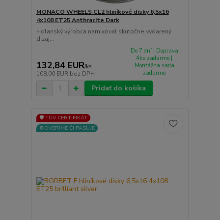
MONACO WHEELS CL2 hliníkové disky 6,5x16
4x108 ET25 Anthracite Dark
Holanský výrobca namixoval skutočne vydarený
dizaj...
Do 7 dní | Doprava
4ks zadarmo |
132,84 EUR
Montážna sada
/
ks
zadarmo
108,00 EUR
bez DPH
Pridať do košíka
🛡️ TÜV CERTIFIKÁT
⚙️OVERÍME ČI PASUJE