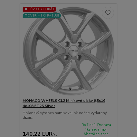
🛡️ TÜV CERTIFIKÁT
⚙️OVERÍME ČI PASUJE
MONACO WHEELS CL2 hliníkové disky 6,5x16
4x108 ET25 Silver
Holanský výrobca namixoval skutočne vydarený
dizaj...
Do 7 dní | Doprava
4ks zadarmo |
140,22 EUR
Montážna sada
/
ks