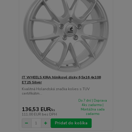
IT WHEELS KIRA hliníkové disky 6,5x16 4x108
ET25 Silver
Kvalitná Holandská značka kolies s TUV
certifikátm...
Do 7 dní | Doprava
4ks zadarmo |
136,53 EUR
Montážna sada
/
ks
zadarmo
111,00 EUR
bez DPH
Pridať do košíka