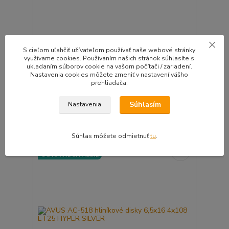
AVUS AC-518 hliníkové disky 6,5x16 4x108 ET25
S cieľom uľahčiť užívateľom používať naše webové stránky
BLACK
využívame cookies. Používaním našich stránok súhlasíte s
Kvalitné disky svetoznámeho výrobcu AVUS
ukladaním súborov cookie na vašom počítači / zariadení.
výbornej...
Nastavenia cookies môžete zmeniť v nastavení vášho
dovolenka u
prehliadača.
151,95 EUR
výrobcu,expedicia
/
ks
24.8
123,53 EUR
bez DPH
Súhlasím
Nastavenia
Pridať do košíka
Súhlas môžete odmietnuť
tu
.
🛡️ TÜV CERTIFIKÁT
⚙️OVERÍME ČI PASUJE