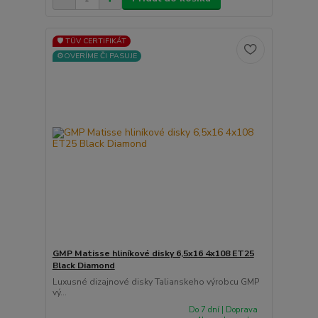
🛡️ TÜV CERTIFIKÁT
⚙️OVERÍME ČI PASUJE
GMP Matisse hliníkové disky 6,5x16 4x108 ET25
Black Diamond
Luxusné dizajnové disky Talianskeho výrobcu GMP
vý...
Do 7 dní | Doprava