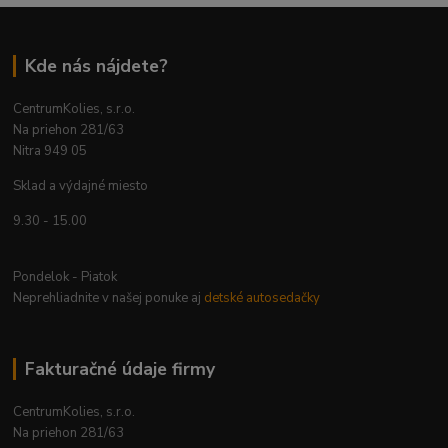
Kde nás nájdete?
CentrumKolies, s.r.o.
Na priehon 281/63
Nitra 949 05
Sklad a výdajné miesto
9.30 - 15.00
Pondelok - Piatok
Neprehliadnite v našej ponuke aj
detské autosedačky
Fakturačné údaje firmy
CentrumKolies, s.r.o.
Na priehon 281/63