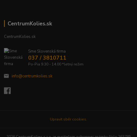
CentrumKolies.sk
CentrumKolies.sk
Sme Slovenská firma
037 / 3810711
Po-Pia 9.30 - 14.00 *letný režim
info@centrumkolies.sk
Upravit sběr cookies.
2026 CentrumKolies s.r.o. je majiteľom ochrannej známky číslo 263785