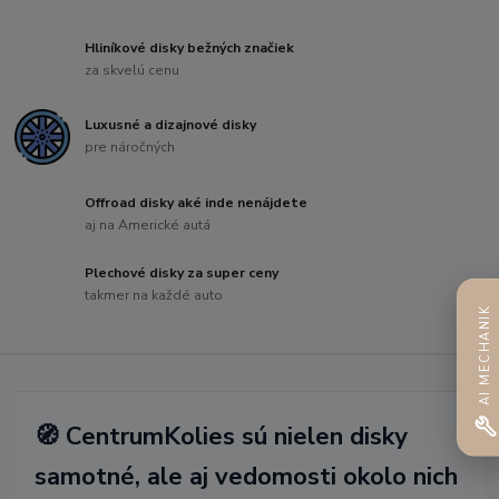
Hliníkové disky bežných značiek
za skvelú cenu
Luxusné a dizajnové disky
pre náročných
Offroad disky aké inde nenájdete
aj na Americké autá
Plechové disky za super ceny
takmer na každé auto
AI MECHANIK
🧭 CentrumKolies sú nielen disky
samotné, ale aj vedomosti okolo nich