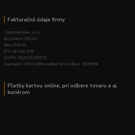
Fakturačné údaje firmy
CentrumKolies, s.r.o.
Na priehon 281/63
Nitra 949 05
IČO: 46 026 339
ICDPH: SK2023190070
Zapísaná v OR OS Nitra oddiel Sro vložka č. 28399/N
Platby kartou online, pri odbere tovaru a aj
kuriérom