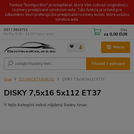
Funkcia "konfigurátor" je našeptávač, ktorý Vám zobrazí originálne
rozmery predpísané výrobcom auta. Táto funkcia je určená pre
zákazníkov, ktorí preferujú iba predpísané rozmery kolies, ktoré uvádza
výrobca auta.
0
ks
037 / 3810711
za
0,00 EUR
Po-Pia 9.30 - 14.00 *letný režim
Menu
Hľadať v eshope
Úvod
TECHNICKÝ KATALÓG
DISKY 7,5x16 5x112 ET37
DISKY 7,5x16 5x112 ET37
V tejto kategórii nebol nájdený žiadny tovar.