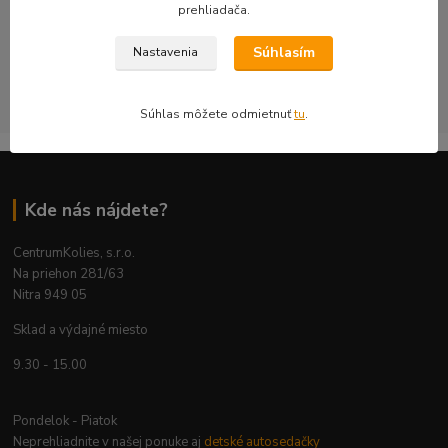
objednávku kontrolujeme s dôrazom na technickú správnosť,
prehliadača.
bezpečnosť a použiteľnosť na konkrétnom aute.
Súhlasím
Nastavenia
CentrumKolies s.r.o. je majiteľom ochrannej známky číslo
263785 registrovanej na ÚPV SR
Súhlas môžete odmietnuť
tu
.
Kde nás nájdete?
CentrumKolies, s.r.o.
Na priehon 281/63
Nitra 949 05
Sklad a výdajné miesto
9.30 - 15.00
Pondelok - Piatok
Neprehliadnite v našej ponuke aj
detské autosedačky