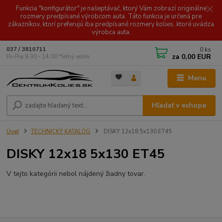
Funkcia "konfigurátor" je našeptávač, ktorý Vám zobrazí originálne
rozmery predpísané výrobcom auta. Táto funkcia je určená pre
zákazníkov, ktorí preferujú iba predpísané rozmery kolies, ktoré uvádza
výrobca auta.
0
ks
037 / 3810711
za
0,00 EUR
Po-Pia 9.30 - 14.00 *letný režim
Menu
Hľadať v eshope
Úvod
TECHNICKÝ KATALÓG
DISKY 12x18 5x130 ET45
DISKY 12x18 5x130 ET45
V tejto kategórii nebol nájdený žiadny tovar.