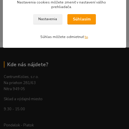
Nastavenia cookies môžete zmeniť v nastavení vášho
objednávku kontrolujeme s dôrazom na technickú správnosť,
prehliadača.
bezpečnosť a použiteľnosť na konkrétnom aute.
Súhlasím
Nastavenia
CentrumKolies s.r.o. je majiteľom ochrannej známky číslo
263785 registrovanej na ÚPV SR
Súhlas môžete odmietnuť
tu
.
Kde nás nájdete?
CentrumKolies, s.r.o.
Na priehon 281/63
Nitra 949 05
Sklad a výdajné miesto
9.30 - 15.00
Pondelok - Piatok