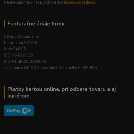
Neprehliadnite v našej ponuke aj
detské autosedačky
Fakturačné údaje firmy
CentrumKolies, s.r.o.
Na priehon 281/63
Nitra 949 05
IČO: 46 026 339
ICDPH: SK2023190070
Zapísaná v OR OS Nitra oddiel Sro vložka č. 28399/N
Platby kartou online, pri odbere tovaru a aj
kuriérom