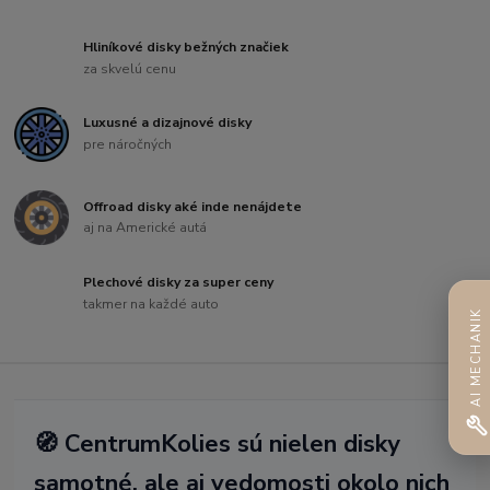
Hliníkové disky bežných značiek
za skvelú cenu
Luxusné a dizajnové disky
pre náročných
Offroad disky aké inde nenájdete
aj na Americké autá
Plechové disky za super ceny
takmer na každé auto
AI MECHANIK
🧭 CentrumKolies sú nielen disky
samotné, ale aj vedomosti okolo nich