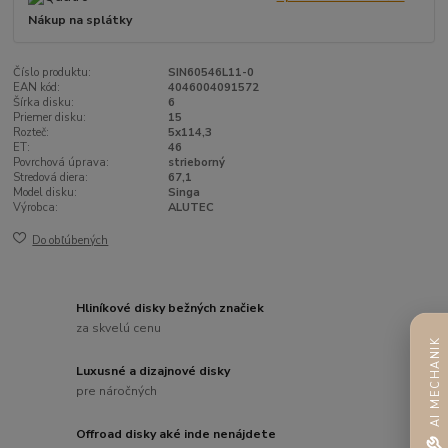
Nákup na splátky
Číslo produktu:
SIN60546L11-0
EAN kód:
4046004091572
Šírka disku:
6
Priemer disku:
15
Rozteč:
5x114,3
ET:
46
Povrchová úprava:
strieborný
Stredová diera:
67,1
Model disku:
Singa
Výrobca:
ALUTEC
Do obľúbených
Hliníkové disky bežných značiek
za skvelú cenu
AI MECHANIK
Luxusné a dizajnové disky
pre náročných
Offroad disky aké inde nenájdete