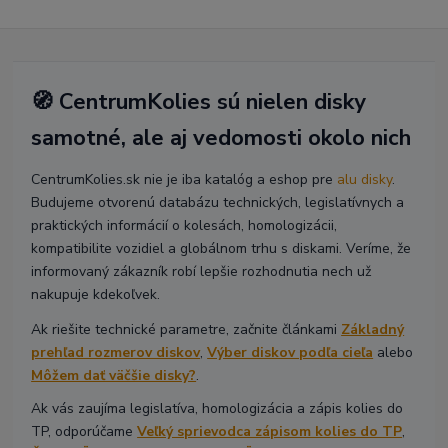
🧭 CentrumKolies sú nielen disky
samotné, ale aj vedomosti okolo nich
CentrumKolies.sk nie je iba katalóg a eshop pre
alu disky
.
Budujeme otvorenú databázu technických, legislatívnych a
praktických informácií o kolesách, homologizácii,
kompatibilite vozidiel a globálnom trhu s diskami. Veríme, že
informovaný zákazník robí lepšie rozhodnutia nech už
nakupuje kdekoľvek.
Ak riešite technické parametre, začnite článkami
Základný
prehľad rozmerov diskov
,
Výber diskov podľa cieľa
alebo
Môžem dať väčšie disky?
.
Ak vás zaujíma legislatíva, homologizácia a zápis kolies do
TP, odporúčame
Veľký sprievodca zápisom kolies do TP
,