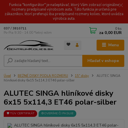
Funkcia "konfigurátor" je našeptávač, ktorý Vám zobrazí originálne
rozmery predpísané výrobcom auta. Táto funkcia je určená pre
zákazníkov, ktorí preferujú iba predpísané rozmery kolies, ktoré uvádza
výrobca auta.
0
ks
037 / 3810711
za
0,00 EUR
Po-Pia 9.30 - 14.00 *letný režim
Menu
Hľadať v eshope
Úvod
BEŽNÉ DISKY PODĽA ROZMERU
15" disky
ALUTEC SINGA
hliníkové disky 6x15 5x114,3 ET46 polar-silber
ALUTEC SINGA hliníkové disky
6x15 5x114,3 ET46 polar-silber
🛡️ TÜV CERTIFIKÁT
⚙️OVERÍME ČI PASUJE