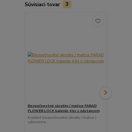
Súvisiaci tovar
3
Bezpečnostné skrutky / matice FARAD
Snímač (sen
FLOWER LOCK balenie 4 ks s nástavcom
ventil
Kvalitné bezpečnostné skrutky / matice (
Pre uľahčeni
vyberieme...
košíka tento..