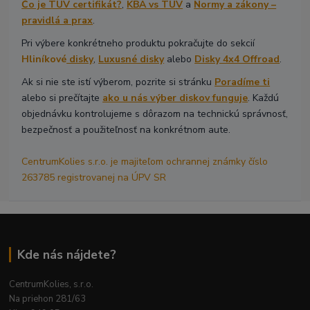
Čo je TÜV certifikát?
,
KBA vs TÜV
a
Normy a zákony –
pravidlá a prax
.
Pri výbere konkrétneho produktu pokračujte do sekcií
Hliníkové
disky
,
Luxusné disky
alebo
Disky 4x4 Offroad
.
Ak si nie ste istí výberom, pozrite si stránku
Poradíme ti
alebo si prečítajte
ako u nás výber diskov funguje
. Každú
objednávku kontrolujeme s dôrazom na technickú správnosť,
bezpečnosť a použiteľnosť na konkrétnom aute.
CentrumKolies s.r.o. je majiteľom ochrannej známky číslo
263785 registrovanej na ÚPV SR
Kde nás nájdete?
CentrumKolies, s.r.o.
Na priehon 281/63