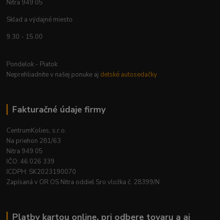
Nitra 949 05
Sklad a výdajné miesto
9.30 - 15.00
Pondelok - Piatok
Neprehliadnite v našej ponuke aj
detské autosedačky
Fakturačné údaje firmy
CentrumKolies, s.r.o.
Na priehon 281/63
Nitra 949 05
IČO: 46 026 339
ICDPH: SK2023190070
Zapísaná v OR OS Nitra oddiel Sro vložka č. 28399/N
Platby kartou online, pri odbere tovaru a aj