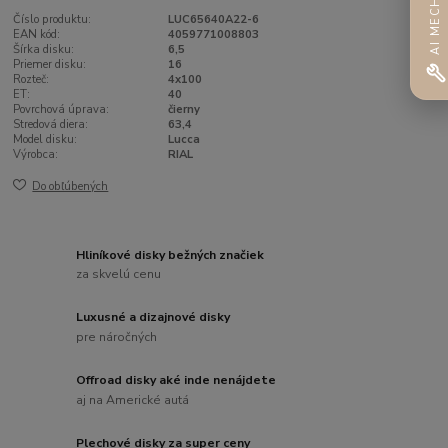
AI MECHANIK
Číslo produktu:
LUC65640A22-6
EAN kód:
4059771008803
Šírka disku:
6,5
Priemer disku:
16
Rozteč:
4x100
ET:
40
Povrchová úprava:
čierny
Stredová diera:
63,4
Model disku:
Lucca
Výrobca:
RIAL
Do obľúbených
Hliníkové disky bežných značiek
za skvelú cenu
Luxusné a dizajnové disky
pre náročných
Offroad disky aké inde nenájdete
aj na Americké autá
Plechové disky za super ceny