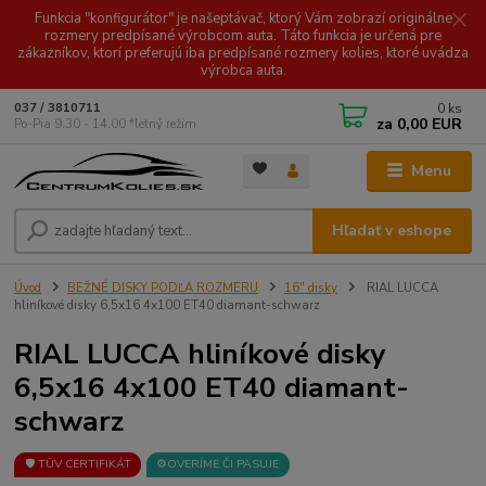
Funkcia "konfigurátor" je našeptávač, ktorý Vám zobrazí originálne
rozmery predpísané výrobcom auta. Táto funkcia je určená pre
zákazníkov, ktorí preferujú iba predpísané rozmery kolies, ktoré uvádza
výrobca auta.
0
ks
037 / 3810711
za
0,00 EUR
Po-Pia 9.30 - 14.00 *letný režim
Menu
Hľadať v eshope
Úvod
BEŽNÉ DISKY PODĽA ROZMERU
16" disky
RIAL LUCCA
hliníkové disky 6,5x16 4x100 ET40 diamant-schwarz
RIAL LUCCA hliníkové disky
6,5x16 4x100 ET40 diamant-
schwarz
🛡️ TÜV CERTIFIKÁT
⚙️OVERÍME ČI PASUJE