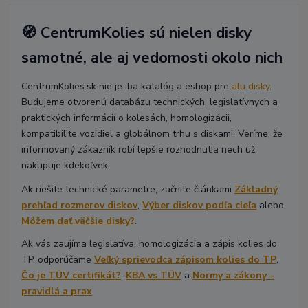
🧭 CentrumKolies sú nielen disky
samotné, ale aj vedomosti okolo nich
CentrumKolies.sk nie je iba katalóg a eshop pre
alu disky
.
Budujeme otvorenú databázu technických, legislatívnych a
praktických informácií o kolesách, homologizácii,
kompatibilite vozidiel a globálnom trhu s diskami. Veríme, že
informovaný zákazník robí lepšie rozhodnutia nech už
nakupuje kdekoľvek.
Ak riešite technické parametre, začnite článkami
Základný
prehľad rozmerov diskov
,
Výber diskov podľa cieľa
alebo
Môžem dať väčšie disky?
.
Ak vás zaujíma legislatíva, homologizácia a zápis kolies do
TP, odporúčame
Veľký sprievodca zápisom kolies do TP
,
Čo je TÜV certifikát?
,
KBA vs TÜV
a
Normy a zákony –
pravidlá a prax
.