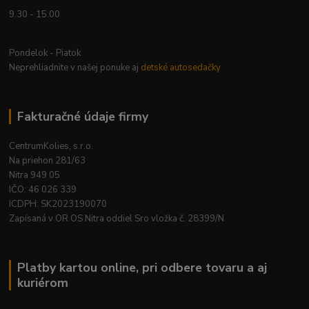
9.30 - 15.00
Pondelok - Piatok
Neprehliadnite v našej ponuke aj
detské autosedačky
Fakturačné údaje firmy
CentrumKolies, s.r.o.
Na priehon 281/63
Nitra 949 05
IČO: 46 026 339
ICDPH: SK2023190070
Zapísaná v OR OS Nitra oddiel Sro vložka č. 28399/N
Platby kartou online, pri odbere tovaru a aj
kuriérom