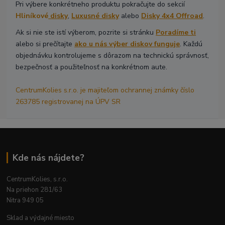
Pri výbere konkrétneho produktu pokračujte do sekcií
Hliníkové
disky
,
Luxusné disky
alebo
Disky 4x4 Offroad
.
Ak si nie ste istí výberom, pozrite si stránku
Poradíme ti
alebo si prečítajte
ako u nás výber diskov funguje
. Každú
objednávku kontrolujeme s dôrazom na technickú správnosť,
bezpečnosť a použiteľnosť na konkrétnom aute.
CentrumKolies s.r.o. je majiteľom ochrannej známky číslo
263785 registrovanej na ÚPV SR
Kde nás nájdete?
CentrumKolies, s.r.o.
Na priehon 281/63
Nitra 949 05
Sklad a výdajné miesto