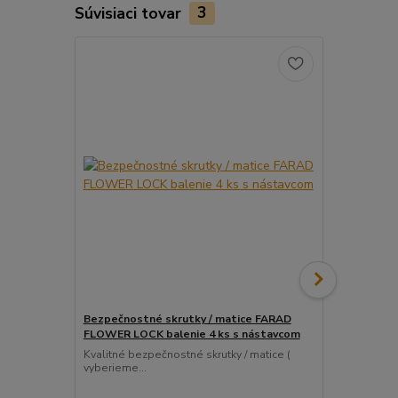
Súvisiaci tovar
3
Bezpečnostné skrutky / matice FARAD
Snímač (sen
FLOWER LOCK balenie 4 ks s nástavcom
ventil
Kvalitné bezpečnostné skrutky / matice (
Pre uľahčeni
vyberieme...
košíka tento..