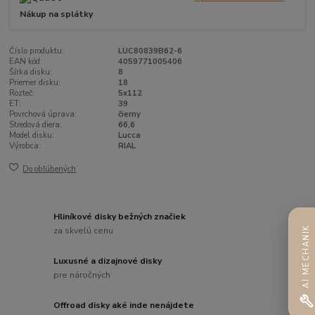
Nákup na splátky
Číslo produktu:
LUC80839B62-6
EAN kód:
4059771005406
Šírka disku:
8
Priemer disku:
18
Rozteč:
5x112
ET:
39
Povrchová úprava:
čierny
Stredová diera:
66,6
Model disku:
Lucca
Výrobca:
RIAL
Do obľúbených
Hliníkové disky bežných značiek
AI MECHANIK
za skvelú cenu
Luxusné a dizajnové disky
pre náročných
Offroad disky aké inde nenájdete