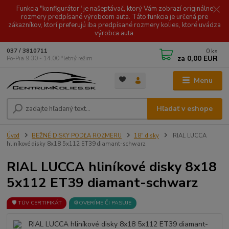
Funkcia "konfigurátor" je našeptávač, ktorý Vám zobrazí originálne
rozmery predpísané výrobcom auta. Táto funkcia je určená pre
zákazníkov, ktorí preferujú iba predpísané rozmery kolies, ktoré uvádza
výrobca auta.
0
ks
037 / 3810711
za
0,00 EUR
Po-Pia 9.30 - 14.00 *letný režim
Menu
Hľadať v eshope
Úvod
BEŽNÉ DISKY PODĽA ROZMERU
18" disky
RIAL LUCCA
hliníkové disky 8x18 5x112 ET39 diamant-schwarz
RIAL LUCCA hliníkové disky 8x18
5x112 ET39 diamant-schwarz
🛡️ TÜV CERTIFIKÁT
⚙️OVERÍME ČI PASUJE