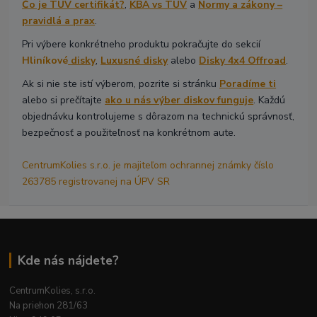
Čo je TÜV certifikát?
,
KBA vs TÜV
a
Normy a zákony –
pravidlá a prax
.
Pri výbere konkrétneho produktu pokračujte do sekcií
Hliníkové
disky
,
Luxusné disky
alebo
Disky 4x4 Offroad
.
Ak si nie ste istí výberom, pozrite si stránku
Poradíme ti
alebo si prečítajte
ako u nás výber diskov funguje
. Každú
objednávku kontrolujeme s dôrazom na technickú správnosť,
bezpečnosť a použiteľnosť na konkrétnom aute.
CentrumKolies s.r.o. je majiteľom ochrannej známky číslo
263785 registrovanej na ÚPV SR
Kde nás nájdete?
CentrumKolies, s.r.o.
Na priehon 281/63