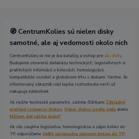
🧭 CentrumKolies sú nielen disky
samotné, ale aj vedomosti okolo nich
CentrumKolies.sk nie je iba katalóg a eshop pre
alu disky
.
Budujeme otvorenú databázu technických, legislatívnych a
praktických informácií o kolesách, homologizácii,
kompatibilite vozidiel a globálnom trhu s diskami. Veríme, že
informovaný zákazník robí lepšie rozhodnutia nech už
nakupuje kdekoľvek.
Ak riešite technické parametre, začnite článkami
Základný
prehľad rozmerov diskov
,
Výber diskov podľa cieľa
alebo
Môžem dať väčšie disky?
.
Ak vás zaujíma legislatíva, homologizácia a zápis kolies do
TP, odporúčame
Veľký sprievodca zápisom kolies do TP
,