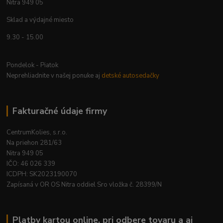
Nitra 949 05
Sklad a výdajné miesto
9.30 - 15.00
Pondelok - Piatok
Neprehliadnite v našej ponuke aj
detské autosedačky
Fakturačné údaje firmy
CentrumKolies, s.r.o.
Na priehon 281/63
Nitra 949 05
IČO: 46 026 339
ICDPH: SK2023190070
Zapísaná v OR OS Nitra oddiel Sro vložka č. 28399/N
Platby kartou online, pri odbere tovaru a aj