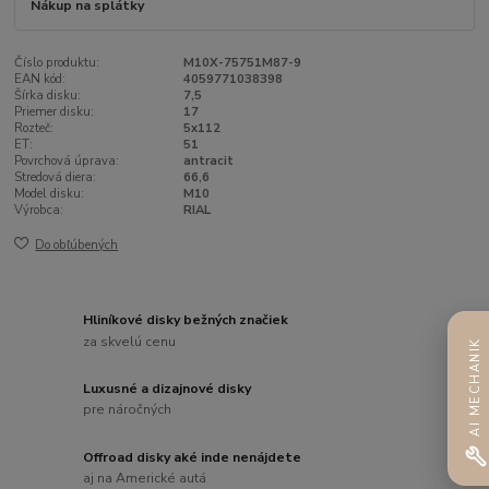
Nákup na splátky
Číslo produktu:
M10X-75751M87-9
EAN kód:
4059771038398
Šírka disku:
7,5
Priemer disku:
17
Rozteč:
5x112
ET:
51
Povrchová úprava:
antracit
Stredová diera:
66,6
Model disku:
M10
Výrobca:
RIAL
Do obľúbených
Hliníkové disky bežných značiek
za skvelú cenu
AI MECHANIK
Luxusné a dizajnové disky
pre náročných
Offroad disky aké inde nenájdete
aj na Americké autá