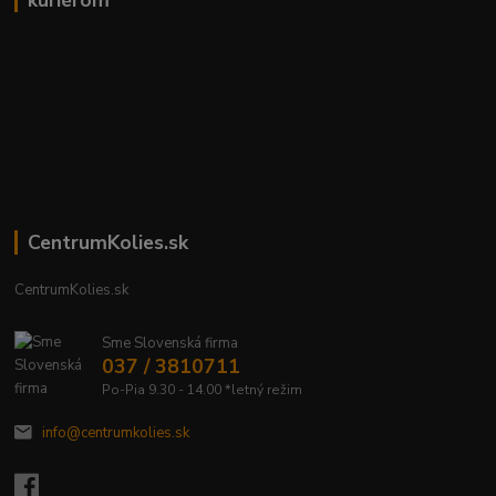
kuriérom
CentrumKolies.sk
CentrumKolies.sk
Sme Slovenská firma
037 / 3810711
Po-Pia 9.30 - 14.00 *letný režim
info@centrumkolies.sk