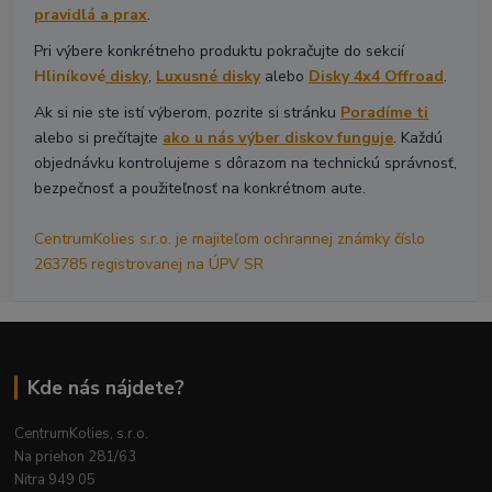
pravidlá a prax
.
Pri výbere konkrétneho produktu pokračujte do sekcií
Hliníkové
disky
,
Luxusné disky
alebo
Disky 4x4 Offroad
.
Ak si nie ste istí výberom, pozrite si stránku
Poradíme ti
alebo si prečítajte
ako u nás výber diskov funguje
. Každú
objednávku kontrolujeme s dôrazom na technickú správnosť,
bezpečnosť a použiteľnosť na konkrétnom aute.
CentrumKolies s.r.o. je majiteľom ochrannej známky číslo
263785 registrovanej na ÚPV SR
Kde nás nájdete?
CentrumKolies, s.r.o.
Na priehon 281/63
Nitra 949 05