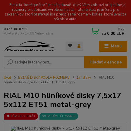
Funkcia "konfigurátor" je našeptávač, ktorý Vám zobrazí originálne
rozmery predpísané výrobcom auta. Táto funkcia je určená pre
zákazníkov, ktorí preferujú iba predpísané rozmery kolies, ktoré uvádza
výrobca auta.
0
ks
037 / 3810711
za
0,00 EUR
Po-Pia 9.30 - 14.00 *letný režim
Menu
Hľadať v eshope
Úvod
BEŽNÉ DISKY PODĽA ROZMERU
17" disky
RIAL M10
hliníkové disky 7,5x17 5x112 ET51 metal-grey
RIAL M10 hliníkové disky 7,5x17
5x112 ET51 metal-grey
🛡️ TÜV CERTIFIKÁT
⚙️OVERÍME ČI PASUJE