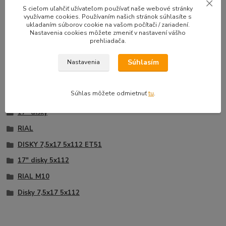
33,50 EUR
39,90 E
S cieľom uľahčiť užívateľom používať naše webové stránky
Na sklade |
/
sada
využívame cookies. Používaním našich stránok súhlasíte s
Doprava zadarmo
27,24 EUR
bez DPH
32,44 EUR
b
ukladaním súborov cookie na vašom počítači / zariadení.
Nastavenia cookies môžete zmeniť v nastavení vášho
Pridať do košíka
prehliadača.
Súhlasím
Nastavenia
Tovar zaradený v kategóriách
Súhlas môžete odmietnuť
tu
.
17" disky
RIAL
DISKY 7,5x17 5x112 ET51
17" disky 5x112
RIAL M10
Disky 7,5x17 5x112