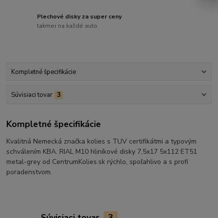
Plechové disky za super ceny
takmer na každé auto
Kompletné špecifikácie
Súvisiaci tovar
3
Kompletné špecifikácie
Kvalitná Nemecká značka kolies s TUV certifikátmi a typovým
schválením KBA. RIAL M10 hliníkové disky 7,5x17 5x112 ET51
metal-grey od CentrumKolies.sk rýchlo, spoľahlivo a s profi
poradenstvom.
Súvisiaci tovar
3