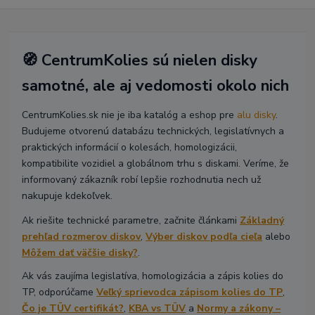
🧭 CentrumKolies sú nielen disky
samotné, ale aj vedomosti okolo nich
CentrumKolies.sk nie je iba katalóg a eshop pre
alu disky
.
Budujeme otvorenú databázu technických, legislatívnych a
praktických informácií o kolesách, homologizácii,
kompatibilite vozidiel a globálnom trhu s diskami. Veríme, že
informovaný zákazník robí lepšie rozhodnutia nech už
nakupuje kdekoľvek.
Ak riešite technické parametre, začnite článkami
Základný
prehľad rozmerov diskov
,
Výber diskov podľa cieľa
alebo
Môžem dať väčšie disky?
.
Ak vás zaujíma legislatíva, homologizácia a zápis kolies do
TP, odporúčame
Veľký sprievodca zápisom kolies do TP
,
Čo je TÜV certifikát?
,
KBA vs TÜV
a
Normy a zákony –