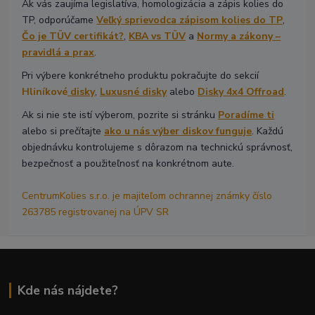
Ak vás zaujíma legislatíva, homologizácia a zápis kolies do
TP, odporúčame
Veľký sprievodca zápisom kolies do TP
,
Čo je TÜV certifikát?
,
KBA vs TÜV
a
Normy a zákony –
pravidlá a prax
.
Pri výbere konkrétneho produktu pokračujte do sekcií
Hliníkové
disky
,
Luxusné disky
alebo
Disky 4x4 Offroad
.
Ak si nie ste istí výberom, pozrite si stránku
Poradíme ti
alebo si prečítajte
ako u nás výber diskov funguje
. Každú
objednávku kontrolujeme s dôrazom na technickú správnosť,
bezpečnosť a použiteľnosť na konkrétnom aute.
CentrumKolies s.r.o. je majiteľom ochrannej známky číslo
263785 registrovanej na ÚPV SR
Kde nás nájdete?