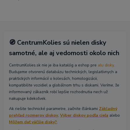
🧭 CentrumKolies sú nielen disky
samotné, ale aj vedomosti okolo nich
CentrumKolies.sk nie je iba katalóg a eshop pre
alu disky
.
Budujeme otvorenú databázu technických, legislatívnych a
praktických informácií o kolesách, homologizácii,
kompatibilite vozidiel a globálnom trhu s diskami. Veríme, že
informovaný zákazník robí lepšie rozhodnutia nech už
nakupuje kdekoľvek.
Ak riešite technické parametre, začnite článkami
Základný
prehľad rozmerov diskov
,
Výber diskov podľa cieľa
alebo
Môžem dať väčšie disky?
.