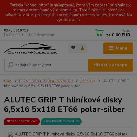
Funkcia "konfigurátor" je našeptávač, ktorý Vám zobrazí originálne
rozmery predpísané výrobcom auta. Táto funkcia je určená pre
zákazníkov, ktorí preferujú iba predpísané rozmery kolies, ktoré uvádza
výrobca auta.
0
ks
037 / 3810711
za
0,00 EUR
Po-Pia 9.30 - 14.00 *letný režim
Menu
Hľadať v eshope
Úvod
BEŽNÉ DISKY PODĽA ROZMERU
16" disky
ALUTEC GRIP T
hliníkové disky 6,5x16 5x118 ET66 polar-silber
ALUTEC GRIP T hliníkové disky
6,5x16 5x118 ET66 polar-silber
🛡️ TÜV CERTIFIKÁT
⚙️OVERÍME ČI PASUJE