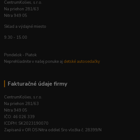
CentrumKolies, s.r.o.
Na priehon 281/63
Nitra 949 05
Sklad a výdajné miesto
9.30 - 15.00
Pondelok - Piatok
Neprehliadnite v našej ponuke aj
detské autosedačky
Fakturačné údaje firmy
CentrumKolies, s.r.o.
Na priehon 281/63
Nitra 949 05
IČO: 46 026 339
ICDPH: SK2023190070
Zapísaná v OR OS Nitra oddiel Sro vložka č. 28399/N