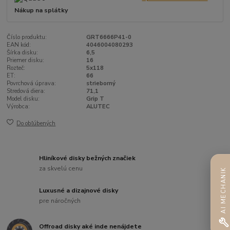
Nákup na splátky
Číslo produktu:
GRT6666P41-0
EAN kód:
4046004080293
Šírka disku:
6,5
Priemer disku:
16
Rozteč:
5x118
ET:
66
Povrchová úprava:
strieborný
Stredová diera:
71,1
Model disku:
Grip T
Výrobca:
ALUTEC
Do obľúbených
Hliníkové disky bežných značiek
za skvelú cenu
AI MECHANIK
Luxusné a dizajnové disky
pre náročných
Offroad disky aké inde nenájdete