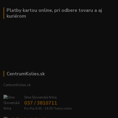
Platby kartou online, pri odbere tovaru a aj
kuriérom
CentrumKolies.sk
CentrumKolies.sk
Sme Slovenská firma
037 / 3810711
Po-Pia 9.30 - 14.00 *letný režim