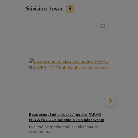
Súvisiaci tovar
3
Bezpečnostné skrutky / matice FARAD
Snímač (sen
FLOWER LOCK balenie 4 ks s nástavcom
ventil
Kvalitné bezpečnostné skrutky / matice (
Pre uľahčeni
vyberieme...
košíka tento..