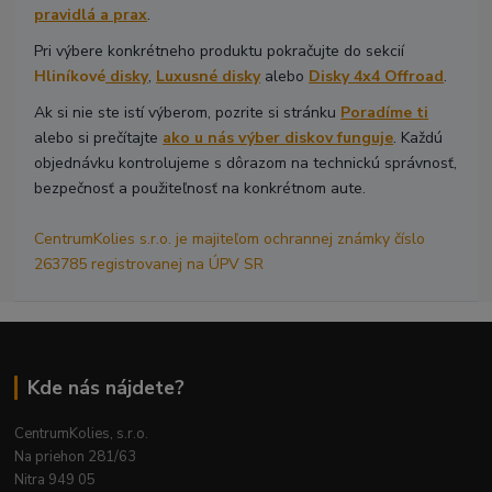
pravidlá a prax
.
Pri výbere konkrétneho produktu pokračujte do sekcií
Hliníkové
disky
,
Luxusné disky
alebo
Disky 4x4 Offroad
.
Ak si nie ste istí výberom, pozrite si stránku
Poradíme ti
alebo si prečítajte
ako u nás výber diskov funguje
. Každú
objednávku kontrolujeme s dôrazom na technickú správnosť,
bezpečnosť a použiteľnosť na konkrétnom aute.
CentrumKolies s.r.o. je majiteľom ochrannej známky číslo
263785 registrovanej na ÚPV SR
Kde nás nájdete?
CentrumKolies, s.r.o.
Na priehon 281/63
Nitra 949 05