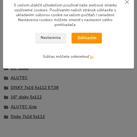
33,50 EUR
39,90 E
S cieľom uľahčiť užívateľom používať naše webové stránky
Na sklade |
/
sada
využívame cookies. Používaním našich stránok súhlasíte s
Doprava zadarmo
27,24 EUR
bez DPH
32,44 EUR
b
ukladaním súborov cookie na vašom počítači / zariadení.
Nastavenia cookies môžete zmeniť v nastavení vášho
Pridať do košíka
prehliadača.
Súhlasím
Nastavenia
Tovar zaradený v kategóriách
Súhlas môžete odmietnuť
tu
.
16" disky
ALUTEC
DISKY 7x16 5x112 ET38
16" disky 5x112
ALUTEC Grip
Disky 7x16 5x112