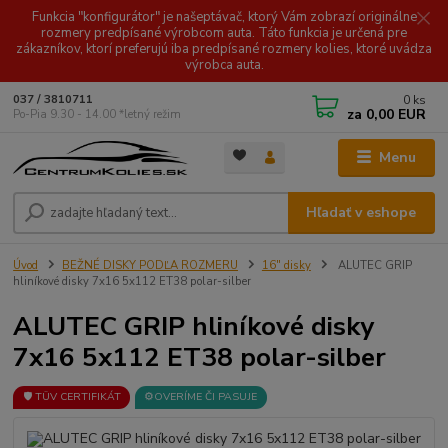
Funkcia "konfigurátor" je našeptávač, ktorý Vám zobrazí originálne
rozmery predpísané výrobcom auta. Táto funkcia je určená pre
zákazníkov, ktorí preferujú iba predpísané rozmery kolies, ktoré uvádza
výrobca auta.
0
ks
037 / 3810711
za
0,00 EUR
Po-Pia 9.30 - 14.00 *letný režim
Menu
Hľadať v eshope
Úvod
BEŽNÉ DISKY PODĽA ROZMERU
16" disky
ALUTEC GRIP
hliníkové disky 7x16 5x112 ET38 polar-silber
ALUTEC GRIP hliníkové disky
7x16 5x112 ET38 polar-silber
🛡️ TÜV CERTIFIKÁT
⚙️OVERÍME ČI PASUJE