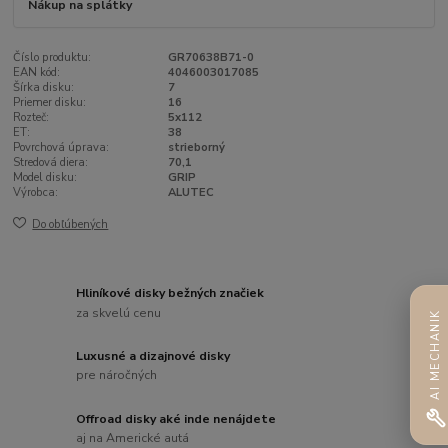
Nákup na splátky
Číslo produktu:
GR70638B71-0
EAN kód:
4046003017085
Šírka disku:
7
Priemer disku:
16
Rozteč:
5x112
ET:
38
Povrchová úprava:
strieborný
Stredová diera:
70,1
Model disku:
GRIP
Výrobca:
ALUTEC
Do obľúbených
Hliníkové disky bežných značiek
za skvelú cenu
AI MECHANIK
Luxusné a dizajnové disky
pre náročných
Offroad disky aké inde nenájdete
aj na Americké autá