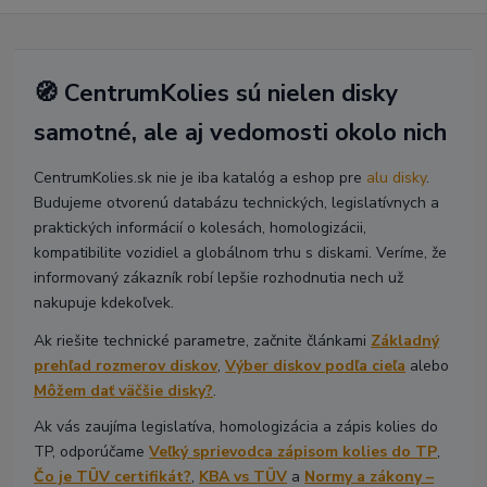
🧭 CentrumKolies sú nielen disky
samotné, ale aj vedomosti okolo nich
CentrumKolies.sk nie je iba katalóg a eshop pre
alu disky
.
Budujeme otvorenú databázu technických, legislatívnych a
praktických informácií o kolesách, homologizácii,
kompatibilite vozidiel a globálnom trhu s diskami. Veríme, že
informovaný zákazník robí lepšie rozhodnutia nech už
nakupuje kdekoľvek.
Ak riešite technické parametre, začnite článkami
Základný
prehľad rozmerov diskov
,
Výber diskov podľa cieľa
alebo
Môžem dať väčšie disky?
.
Ak vás zaujíma legislatíva, homologizácia a zápis kolies do
TP, odporúčame
Veľký sprievodca zápisom kolies do TP
,
Čo je TÜV certifikát?
,
KBA vs TÜV
a
Normy a zákony –