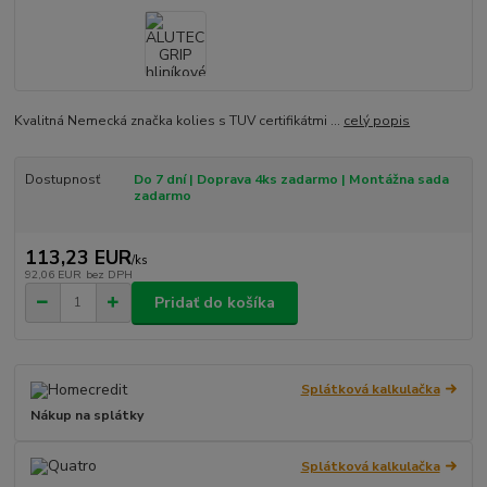
Kvalitná Nemecká značka kolies s TUV certifikátmi ...
celý popis
Dostupnosť
Do 7 dní | Doprava 4ks zadarmo | Montážna sada
zadarmo
113,23 EUR
/
ks
92,06 EUR
bez DPH
Pridať do košíka
Splátková kalkulačka
Nákup na splátky
Splátková kalkulačka