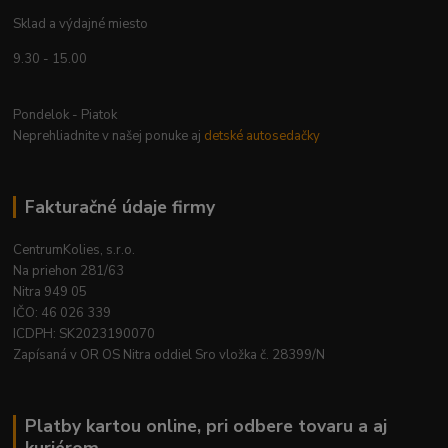
Sklad a výdajné miesto
9.30 - 15.00
Pondelok - Piatok
Neprehliadnite v našej ponuke aj
detské autosedačky
Fakturačné údaje firmy
CentrumKolies, s.r.o.
Na priehon 281/63
Nitra 949 05
IČO: 46 026 339
ICDPH: SK2023190070
Zapísaná v OR OS Nitra oddiel Sro vložka č. 28399/N
Platby kartou online, pri odbere tovaru a aj