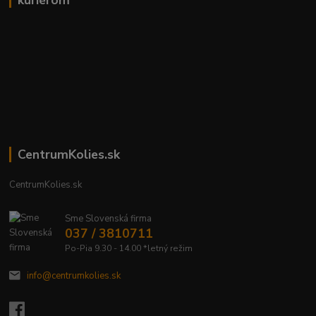
kuriérom
CentrumKolies.sk
CentrumKolies.sk
Sme Slovenská firma
037 / 3810711
Po-Pia 9.30 - 14.00 *letný režim
info@centrumkolies.sk