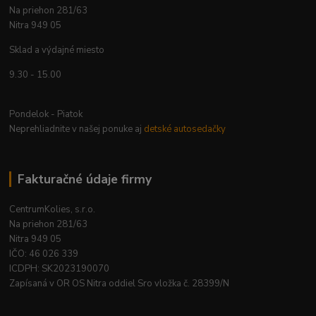
Na priehon 281/63
Nitra 949 05
Sklad a výdajné miesto
9.30 - 15.00
Pondelok - Piatok
Neprehliadnite v našej ponuke aj
detské autosedačky
Fakturačné údaje firmy
CentrumKolies, s.r.o.
Na priehon 281/63
Nitra 949 05
IČO: 46 026 339
ICDPH: SK2023190070
Zapísaná v OR OS Nitra oddiel Sro vložka č. 28399/N