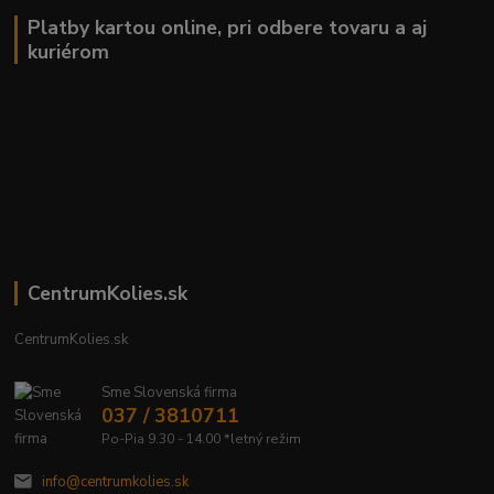
Platby kartou online, pri odbere tovaru a aj
kuriérom
CentrumKolies.sk
CentrumKolies.sk
Sme Slovenská firma
037 / 3810711
Po-Pia 9.30 - 14.00 *letný režim
info@centrumkolies.sk