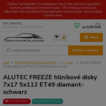
Funkcia "konfigurátor" je našeptávač, ktorý Vám zobrazí originálne
rozmery predpísané výrobcom auta. Táto funkcia je určená pre
zákazníkov, ktorí preferujú iba predpísané rozmery kolies, ktoré uvádza
výrobca auta.
0
ks
037 / 3810711
za
0,00 EUR
Po-Pia 9.30 - 14.00 *letný režim
Menu
Hľadať v eshope
Úvod
BEŽNÉ DISKY PODĽA ROZMERU
17" disky
ALUTEC FREEZE
hliníkové disky 7x17 5x112 ET49 diamant-schwarz
ALUTEC FREEZE hliníkové disky
7x17 5x112 ET49 diamant-
schwarz
🛡️ TÜV CERTIFIKÁT
⚙️OVERÍME ČI PASUJE