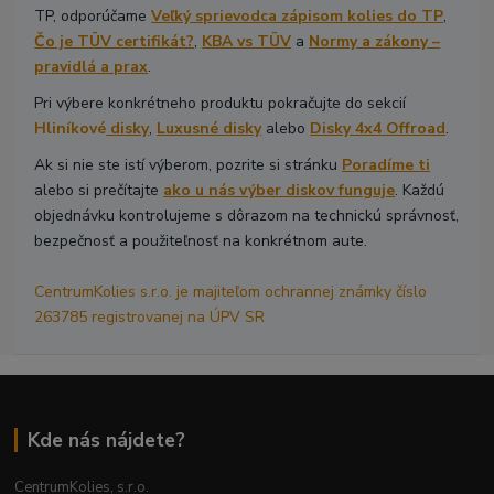
TP, odporúčame
Veľký sprievodca zápisom kolies do TP
,
Čo je TÜV certifikát?
,
KBA vs TÜV
a
Normy a zákony –
pravidlá a prax
.
Pri výbere konkrétneho produktu pokračujte do sekcií
Hliníkové
disky
,
Luxusné disky
alebo
Disky 4x4 Offroad
.
Ak si nie ste istí výberom, pozrite si stránku
Poradíme ti
alebo si prečítajte
ako u nás výber diskov funguje
. Každú
objednávku kontrolujeme s dôrazom na technickú správnosť,
bezpečnosť a použiteľnosť na konkrétnom aute.
CentrumKolies s.r.o. je majiteľom ochrannej známky číslo
263785 registrovanej na ÚPV SR
Kde nás nájdete?
CentrumKolies, s.r.o.