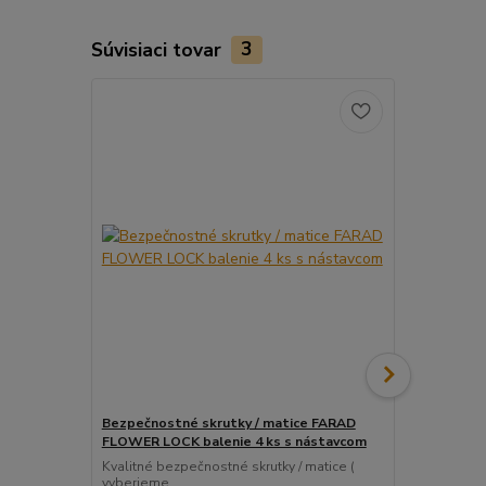
Súvisiaci tovar
3
Bezpečnostné skrutky / matice FARAD
Snímač (sen
FLOWER LOCK balenie 4 ks s nástavcom
ventil
Kvalitné bezpečnostné skrutky / matice (
Pre uľahčeni
vyberieme...
košíka tento..