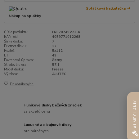
Splátková kalkulačka
Nákup na splátky
Číslo produktu:
FRE70749V22-6
EAN kód:
4059771012268
Šírka disku:
7
Priemer disku:
17
Rozteč:
5x112
ET:
49
Povrchová úprava:
čierny
Stredová diera:
57,1
Model disku:
Freeze
Výrobca:
ALUTEC
Do obľúbených
AI MECHANIK
Hliníkové disky bežných značiek
za skvelú cenu
Luxusné a dizajnové disky
pre náročných