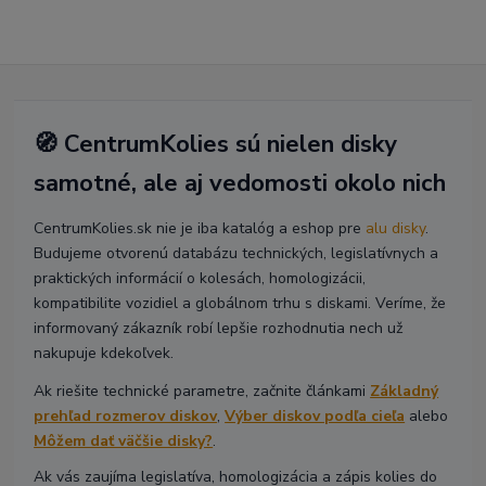
🧭 CentrumKolies sú nielen disky
samotné, ale aj vedomosti okolo nich
CentrumKolies.sk nie je iba katalóg a eshop pre
alu disky
.
Budujeme otvorenú databázu technických, legislatívnych a
praktických informácií o kolesách, homologizácii,
kompatibilite vozidiel a globálnom trhu s diskami. Veríme, že
informovaný zákazník robí lepšie rozhodnutia nech už
nakupuje kdekoľvek.
Ak riešite technické parametre, začnite článkami
Základný
prehľad rozmerov diskov
,
Výber diskov podľa cieľa
alebo
Môžem dať väčšie disky?
.
Ak vás zaujíma legislatíva, homologizácia a zápis kolies do