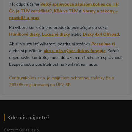
TP, odporúčame
Veľký sprievodca zápisom kolies do TP
,
Čo je TÜV certifikát?
,
KBA vs TÜV
a
Normy a zákony –
pravidlá a prax
.
Pri výbere konkrétneho produktu pokračujte do sekcií
Hliníkové
disky
,
Luxusné disky
alebo
Disky 4x4 Offroad
.
Ak si nie ste istí výberom, pozrite si stránku
Poradíme ti
alebo si prečítajte
ako u nás výber diskov funguje
. Každú
objednávku kontrolujeme s dôrazom na technickú správnosť,
bezpečnosť a použiteľnosť na konkrétnom aute.
CentrumKolies s.r.o. je majiteľom ochrannej známky číslo
263785 registrovanej na ÚPV SR
Kde nás nájdete?
CentrumKolies, s.r.o.