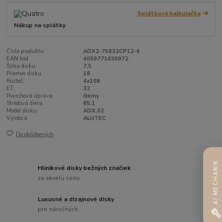
Splátková kalkulačka
Nákup na splátky
Číslo produktu:
ADX2-75832CP12-6
EAN kód:
4059771030972
Šírka disku:
7,5
Priemer disku:
18
Rozteč:
4x108
ET:
32
Povrchová úprava:
čierny
Stredová diera:
65,1
Model disku:
ADX.02
Výrobca:
ALUTEC
Do obľúbených
AI MECHANIK
Hliníkové disky bežných značiek
za skvelú cenu
Luxusné a dizajnové disky
pre náročných