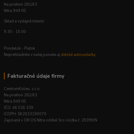
Na priehon 281/63
Nitra 949 05
Sklad a výdajné miesto
9.30 - 15.00
Pondelok - Piatok
Neprehliadnite v našej ponuke aj
detské autosedačky
Fakturačné údaje firmy
CentrumKolies, s.r.o.
Na priehon 281/63
Nitra 949 05
IČO: 46 026 339
ICDPH: SK2023190070
Zapísaná v OR OS Nitra oddiel Sro vložka č. 28399/N