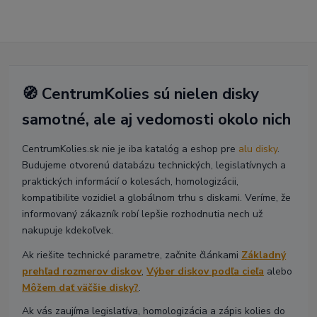
🧭 CentrumKolies sú nielen disky
samotné, ale aj vedomosti okolo nich
CentrumKolies.sk nie je iba katalóg a eshop pre
alu disky
.
Budujeme otvorenú databázu technických, legislatívnych a
praktických informácií o kolesách, homologizácii,
kompatibilite vozidiel a globálnom trhu s diskami. Veríme, že
informovaný zákazník robí lepšie rozhodnutia nech už
nakupuje kdekoľvek.
Ak riešite technické parametre, začnite článkami
Základný
prehľad rozmerov diskov
,
Výber diskov podľa cieľa
alebo
Môžem dať väčšie disky?
.
Ak vás zaujíma legislatíva, homologizácia a zápis kolies do