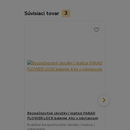
Súvisiaci tovar
3
Bezpečnostné skrutky / matice FARAD
Snímač (sen
FLOWER LOCK balenie 4 ks s nástavcom
ventil
Kvalitné bezpečnostné skrutky / matice (
Pre uľahčeni
vyberieme...
košíka tento..