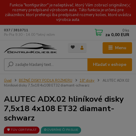
Funkcia "konfigurátor" je našeptávač, ktorý Vám zobrazí originálne
rozmery predpísané výrobcom auta. Táto funkcia je určená pre
zákazníkov, ktorí preferujú iba predpísané rozmery kolies, ktoré uvádza
výrobca auta.
0
ks
037 / 3810711
za
0,00 EUR
Po-Pia 9.30 - 14.00 *letný režim
Menu
Hľadať v eshope
Úvod
BEŽNÉ DISKY PODĽA ROZMERU
18" disky
ALUTEC ADX.02
hliníkové disky 7,5x18 4x108 ET32 diamant-schwarz
ALUTEC ADX.02 hliníkové disky
7,5x18 4x108 ET32 diamant-
schwarz
🛡️ TÜV CERTIFIKÁT
⚙️OVERÍME ČI PASUJE