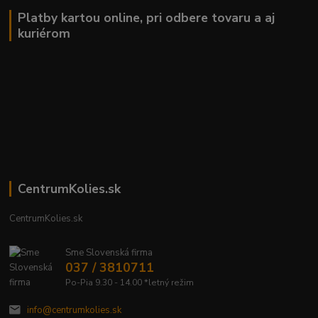
Platby kartou online, pri odbere tovaru a aj
kuriérom
CentrumKolies.sk
CentrumKolies.sk
Sme Slovenská firma
037 / 3810711
Po-Pia 9.30 - 14.00 *letný režim
info@centrumkolies.sk