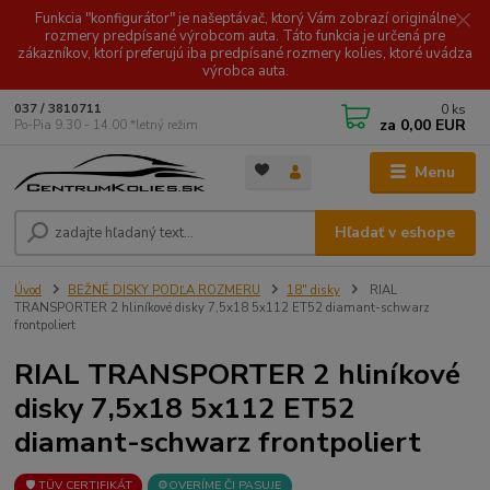
Funkcia "konfigurátor" je našeptávač, ktorý Vám zobrazí originálne
rozmery predpísané výrobcom auta. Táto funkcia je určená pre
zákazníkov, ktorí preferujú iba predpísané rozmery kolies, ktoré uvádza
výrobca auta.
0
ks
037 / 3810711
za
0,00 EUR
Po-Pia 9.30 - 14.00 *letný režim
Menu
Hľadať v eshope
Úvod
BEŽNÉ DISKY PODĽA ROZMERU
18" disky
RIAL
TRANSPORTER 2 hliníkové disky 7,5x18 5x112 ET52 diamant-schwarz
frontpoliert
RIAL TRANSPORTER 2 hliníkové
disky 7,5x18 5x112 ET52
diamant-schwarz frontpoliert
🛡️ TÜV CERTIFIKÁT
⚙️OVERÍME ČI PASUJE