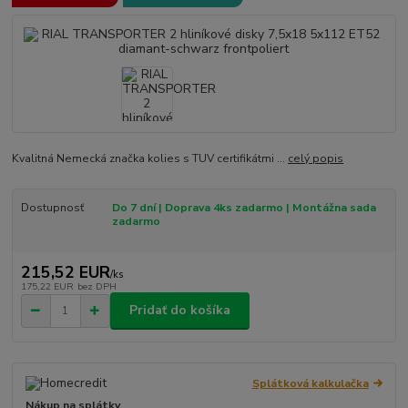
Kvalitná Nemecká značka kolies s TUV certifikátmi ...
celý popis
Dostupnosť
Do 7 dní | Doprava 4ks zadarmo | Montážna sada
zadarmo
215,52 EUR
/
ks
175,22 EUR
bez DPH
Pridať do košíka
Splátková kalkulačka
Nákup na splátky