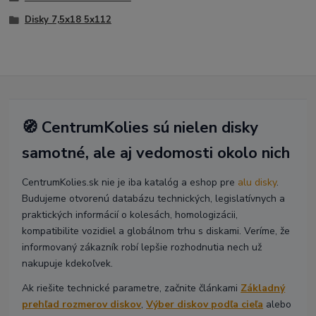
Disky 7,5x18 5x112
🧭 CentrumKolies sú nielen disky
samotné, ale aj vedomosti okolo nich
CentrumKolies.sk nie je iba katalóg a eshop pre
alu disky
.
Budujeme otvorenú databázu technických, legislatívnych a
praktických informácií o kolesách, homologizácii,
kompatibilite vozidiel a globálnom trhu s diskami. Veríme, že
informovaný zákazník robí lepšie rozhodnutia nech už
nakupuje kdekoľvek.
Ak riešite technické parametre, začnite článkami
Základný
prehľad rozmerov diskov
,
Výber diskov podľa cieľa
alebo