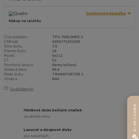
Splátková kalkulačka
Nákup na splátky
Číslo produktu:
TP2-75852M83-1
EAN kód:
4059771032495
Šírka disku:
7,5
Priemer disku:
18
Rozteč:
5x112
ET:
52
Povrchová úprava:
čierny leštený
Stredová diera:
66,6
Model disku:
TRANSPORTER 2
Výrobca:
RIAL
Do obľúbených
AI MECHANIK
Hliníkové disky bežných značiek
za skvelú cenu
Luxusné a dizajnové disky
pre náročných