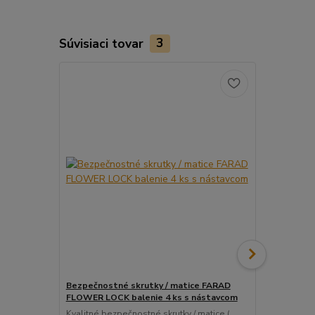
Súvisiaci tovar
3
Bezpečnostné skrutky / matice FARAD
Snímač (sen
FLOWER LOCK balenie 4 ks s nástavcom
ventil
Kvalitné bezpečnostné skrutky / matice (
Pre uľahčeni