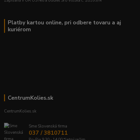
Zapísaná v OR OS Nitra oddiel Sro vložka č. 28399/N
Platby kartou online, pri odbere tovaru a aj
kuriérom
CentrumKolies.sk
CentrumKolies.sk
Sme Slovenská firma
037 / 3810711
Po-Pia 9.30 - 14.00 *letný režim