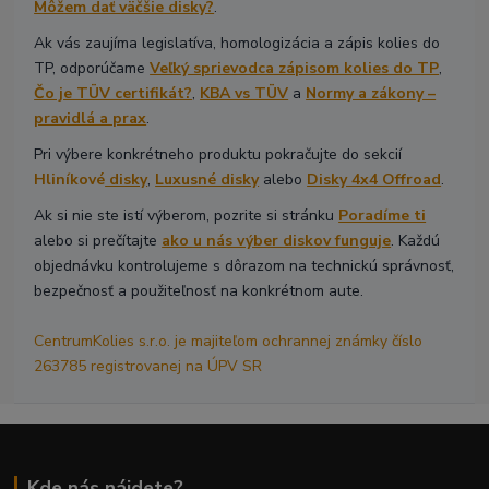
Môžem dať väčšie disky?
.
Ak vás zaujíma legislatíva, homologizácia a zápis kolies do
TP, odporúčame
Veľký sprievodca zápisom kolies do TP
,
Čo je TÜV certifikát?
,
KBA vs TÜV
a
Normy a zákony –
pravidlá a prax
.
Pri výbere konkrétneho produktu pokračujte do sekcií
Hliníkové
disky
,
Luxusné disky
alebo
Disky 4x4 Offroad
.
Ak si nie ste istí výberom, pozrite si stránku
Poradíme ti
alebo si prečítajte
ako u nás výber diskov funguje
. Každú
objednávku kontrolujeme s dôrazom na technickú správnosť,
bezpečnosť a použiteľnosť na konkrétnom aute.
CentrumKolies s.r.o. je majiteľom ochrannej známky číslo
263785 registrovanej na ÚPV SR
Kde nás nájdete?