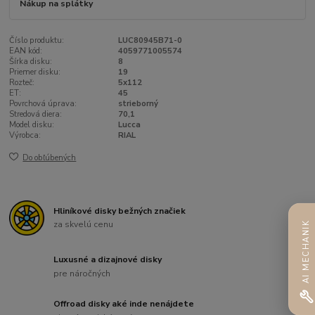
Nákup na splátky
Číslo produktu:
LUC80945B71-0
EAN kód:
4059771005574
Šírka disku:
8
Priemer disku:
19
Rozteč:
5x112
ET:
45
Povrchová úprava:
strieborný
Stredová diera:
70,1
Model disku:
Lucca
Výrobca:
RIAL
Do obľúbených
Hliníkové disky bežných značiek
za skvelú cenu
AI MECHANIK
Luxusné a dizajnové disky
pre náročných
Offroad disky aké inde nenájdete