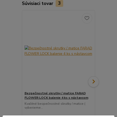
Súvisiaci tovar
3
Bezpečnostné skrutky / matice FARAD
Snímač (sen
FLOWER LOCK balenie 4 ks s nástavcom
ventil
Kvalitné bezpečnostné skrutky / matice (
Pre uľahčeni
vyberieme...
košíka tento..