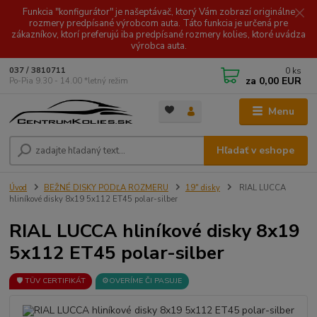
Funkcia "konfigurátor" je našeptávač, ktorý Vám zobrazí originálne
rozmery predpísané výrobcom auta. Táto funkcia je určená pre
zákazníkov, ktorí preferujú iba predpísané rozmery kolies, ktoré uvádza
výrobca auta.
0
ks
037 / 3810711
za
0,00 EUR
Po-Pia 9.30 - 14.00 *letný režim
Menu
Hľadať v eshope
Úvod
BEŽNÉ DISKY PODĽA ROZMERU
19" disky
RIAL LUCCA
hliníkové disky 8x19 5x112 ET45 polar-silber
RIAL LUCCA hliníkové disky 8x19
5x112 ET45 polar-silber
🛡️ TÜV CERTIFIKÁT
⚙️OVERÍME ČI PASUJE