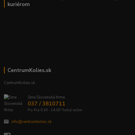
kuriérom
CentrumKolies.sk
CentrumKolies.sk
Sme Slovenská firma
037 / 3810711
Po-Pia 9.30 - 14.00 *letný režim
info@centrumkolies.sk