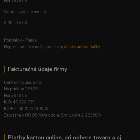
Nitra 949 05
Sklad a výdajné miesto
9.30 - 15.00
Pondelok - Piatok
Neprehliadnite v našej ponuke aj
detské autosedačky
Fakturačné údaje firmy
CentrumKolies, s.r.o.
Na priehon 281/63
Nitra 949 05
IČO: 46 026 339
ICDPH: SK2023190070
Zapísaná v OR OS Nitra oddiel Sro vložka č. 28399/N
Platby kartou online, pri odbere tovaru a aj