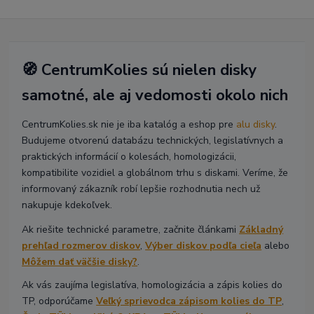
🧭 CentrumKolies sú nielen disky
samotné, ale aj vedomosti okolo nich
CentrumKolies.sk nie je iba katalóg a eshop pre
alu disky
.
Budujeme otvorenú databázu technických, legislatívnych a
praktických informácií o kolesách, homologizácii,
kompatibilite vozidiel a globálnom trhu s diskami. Veríme, že
informovaný zákazník robí lepšie rozhodnutia nech už
nakupuje kdekoľvek.
Ak riešite technické parametre, začnite článkami
Základný
prehľad rozmerov diskov
,
Výber diskov podľa cieľa
alebo
Môžem dať väčšie disky?
.
Ak vás zaujíma legislatíva, homologizácia a zápis kolies do
TP, odporúčame
Veľký sprievodca zápisom kolies do TP
,