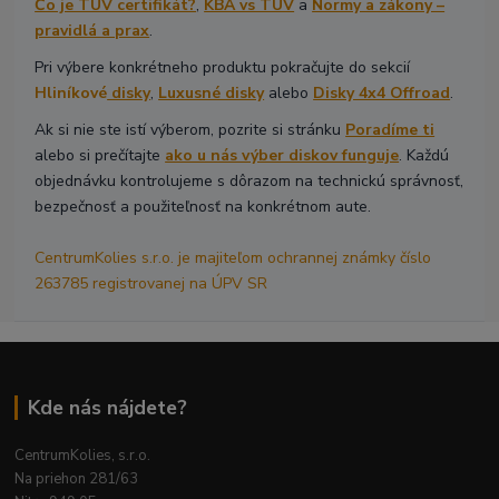
Čo je TÜV certifikát?
,
KBA vs TÜV
a
Normy a zákony –
pravidlá a prax
.
Pri výbere konkrétneho produktu pokračujte do sekcií
Hliníkové
disky
,
Luxusné disky
alebo
Disky 4x4 Offroad
.
Ak si nie ste istí výberom, pozrite si stránku
Poradíme ti
alebo si prečítajte
ako u nás výber diskov funguje
. Každú
objednávku kontrolujeme s dôrazom na technickú správnosť,
bezpečnosť a použiteľnosť na konkrétnom aute.
CentrumKolies s.r.o. je majiteľom ochrannej známky číslo
263785 registrovanej na ÚPV SR
Kde nás nájdete?
CentrumKolies, s.r.o.
Na priehon 281/63