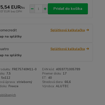
5,54 EUR
/
ks
Pridať do košíka
,07 EUR
bez DPH
Splátková kalkulačka
up na splátky
Splátková kalkulačka
up na splátky
roduktu:
FRE75740M11-0
EAN kód:
4059771005789
sku:
7,5
Priemer disku:
17
5x112
ET:
40
ová úprava:
strieborný
Stredová diera:
66,6
isku:
Freeze
Výrobca:
ALUTEC
obľúbených