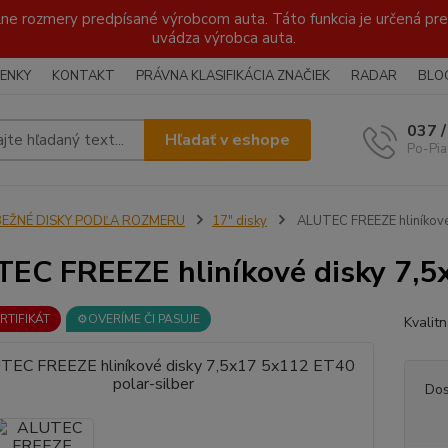
lne rozmery predpísané výrobcom auta. Táto funkcia je určená pre 
uvádza výrobca auta.
ENKY
KONTAKT
PRÁVNA KLASIFIKÁCIA ZNAČIEK
RADAR
BLO
037 
Hľadať v eshope
Po-Pia
BEŽNÉ DISKY PODĽA ROZMERU
17" disky
ALUTEC FREEZE hliníkové
EC FREEZE hliníkové disky 7,5x
ERTIFIKÁT
⚙️OVERÍME ČI PASUJE
Kvalit
Dos