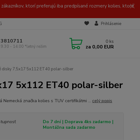
zákazníkov, ktorí preferujú iba predpísané rozmery kolies, ktoré
G
Prihlásenie
/ 3810711
0
ks
za
0,00 EUR
 9.30 - 14.00 *letný režim
 disky 7,5x17 5x112 ET40 polar-silber
17 5x112 ET40 polar-silber
ná Nemecká značka kolies s TUV certifikátmi ...
celý popis
tupnosť
Do 7 dní | Doprava 4ks zadarmo |
Montážna sada zadarmo