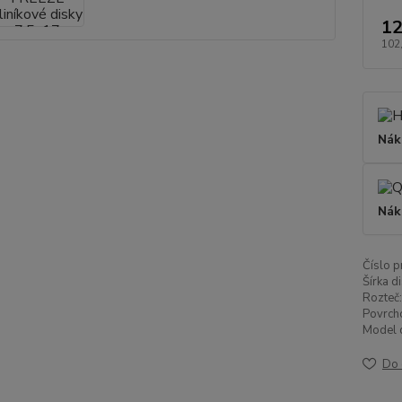
12
102
Nák
Nák
Číslo p
Šírka di
Rozteč:
Povrch
Model d
Do 