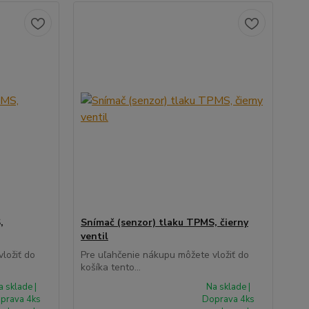
,
Snímač (senzor) tlaku TPMS, čierny
ventil
ložiť do
Pre uľahčenie nákupu môžete vložiť do
košíka tento...
a sklade |
Na sklade |
prava 4ks
Doprava 4ks