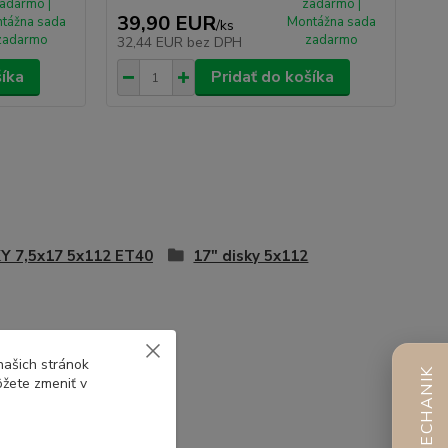
adarmo |
zadarmo |
39,90 EUR
tážna sada
Montážna sada
/
ks
zadarmo
zadarmo
32,44 EUR
bez DPH
šíka
Pridať do košíka
Y 7,5x17 5x112 ET40
17" disky 5x112
našich stránok
AI MECHANIK
ôžete zmeniť v