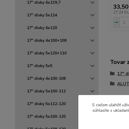
17" disky 6x139,7
33,50
27,24 E
17" disky 5x114
17" disky 6x120
17" disky 4x100+108
17" disky 5x120+110
Tovar 
17" disky 5x5
17" d
17" disky 4x100-108
ALUT
17" disky 5x100-112
17" disky 5x112-120
S cieľom uľahčiť už
súhlasíte s ukladan
17" disky 5x100-120