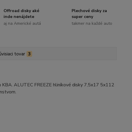
Offroad disky aké
Plechové disky za
inde nenájdete
super ceny
aj na Americké autá
takmer na každé auto
úvisiaci tovar
3
ním KBA. ALUTEC FREEZE hliníkové disky 7,5x17 5x112
enstvom.