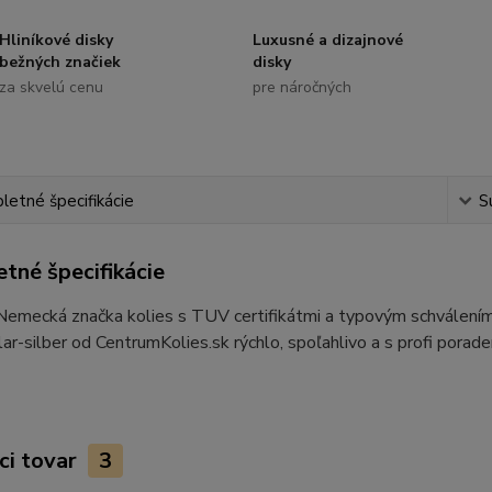
Hliníkové disky
Luxusné a dizajnové
bežných značiek
disky
za skvelú cenu
pre náročných
etné špecifikácie
S
tné špecifikácie
 Nemecká značka kolies s TUV certifikátmi a typovým schvále
r-silber od CentrumKolies.sk rýchlo, spoľahlivo a s profi porad
ci tovar
3