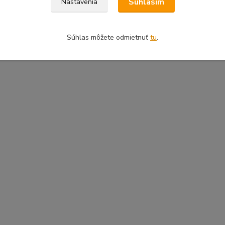
Súhlasím
Nastavenia
Súhlas môžete odmietnuť
tu
.