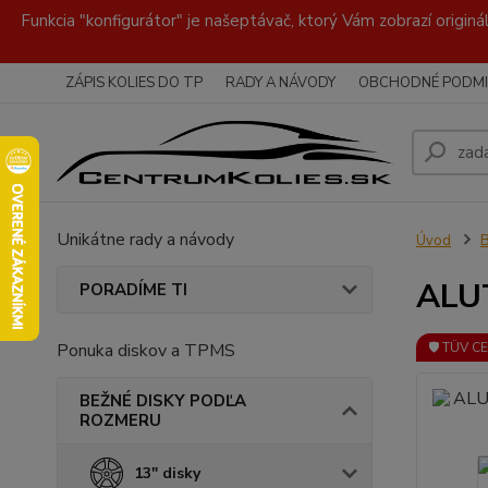
Funkcia "konfigurátor" je našeptávač, ktorý Vám zobrazí originá
ZÁPIS KOLIES DO TP
RADY A NÁVODY
OBCHODNÉ PODMI
Unikátne rady a návody
Úvod
ALUT
PORADÍME TI
Ponuka diskov a TPMS
🛡️ TÜV C
BEŽNÉ DISKY PODĽA
ROZMERU
13" disky