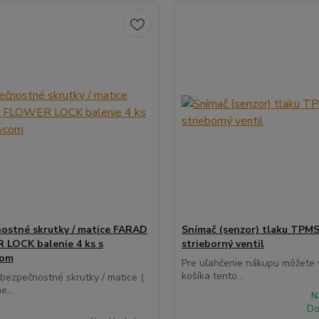
ostné skrutky / matice FARAD
Snímač (senzor) tlaku TPMS
LOCK balenie 4 ks s
strieborný ventil
com
Pre uľahčenie nákupu môžete v
košíka tento...
 bezpečnostné skrutky / matice (
e...
N
Do