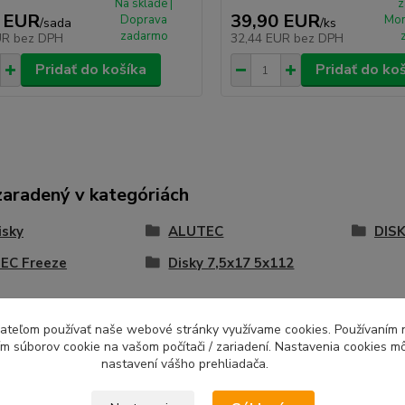
Na sklade |
z
 EUR
39,90 EUR
Doprava
Mon
/
sada
/
ks
zadarmo
UR
bez DPH
32,44 EUR
bez DPH
Pridať do košíka
Pridať do ko
zaradený v kategóriách
isky
ALUTEC
DISK
EC Freeze
Disky 7,5x17 5x112
ívateľom používať naše webové stránky využívame cookies. Používaním 
ím súborov cookie na vašom počítači / zariadení. Nastavenia cookies m
nastavení vášho prehliadača.