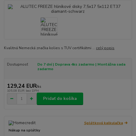
Kvalitná Nemecká značka kolies s TUV certifikátmi ...
celý popis
Dostupnosť
Do 7 dní | Doprava 4ks zadarmo | Montážna sada
zadarmo
129,24 EUR
/
ks
105,08 EUR
bez DPH
Pridať do košíka
Splátková kalkulačka
Nákup na splátky