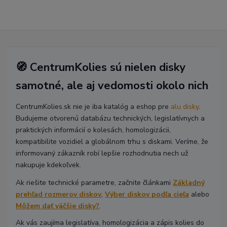
🧭 CentrumKolies sú nielen disky
samotné, ale aj vedomosti okolo nich
CentrumKolies.sk nie je iba katalóg a eshop pre
alu disky
.
Budujeme otvorenú databázu technických, legislatívnych a
praktických informácií o kolesách, homologizácii,
kompatibilite vozidiel a globálnom trhu s diskami. Veríme, že
informovaný zákazník robí lepšie rozhodnutia nech už
nakupuje kdekoľvek.
Ak riešite technické parametre, začnite článkami
Základný
prehľad rozmerov diskov
,
Výber diskov podľa cieľa
alebo
Môžem dať väčšie disky?
.
Ak vás zaujíma legislatíva, homologizácia a zápis kolies do