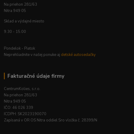
Na priehon 281/63
Nitra 949 05
Sklad a výdajné miesto
9.30 - 15.00
Pondelok - Piatok
Neprehliadnite v našej ponuke aj
detské autosedačky
Fakturačné údaje firmy
CentrumKolies, s.r.o.
Na priehon 281/63
Nitra 949 05
IČO: 46 026 339
ICDPH: SK2023190070
Zapísaná v OR OS Nitra oddiel Sro vložka č. 28399/N