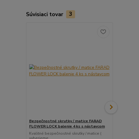
Súvisiaci tovar
3
Bezpečnostné skrutky / matice FARAD
Snímač (sen
FLOWER LOCK balenie 4 ks s nástavcom
ventil
Kvalitné bezpečnostné skrutky / matice (
Pre uľahčeni
vyberieme...
košíka tento..