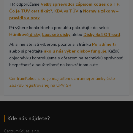
TP, odporúčame
Veľký sprievodca zápisom kolies do TP
,
Čo je TÜV certifikát?
,
KBA vs TÜV
a
Normy a zákony –
pravidlá a prax
.
Pri výbere konkrétneho produktu pokračujte do sekcií
Hliníkové
disky
,
Luxusné disky
alebo
Disky 4x4 Offroad
.
Ak si nie ste istí výberom, pozrite si stránku
Poradíme ti
alebo si prečítajte
ako u nás výber diskov funguje
. Každú
objednávku kontrolujeme s dôrazom na technickú správnosť,
bezpečnosť a použiteľnosť na konkrétnom aute.
CentrumKolies s.r.o. je majiteľom ochrannej známky číslo
263785 registrovanej na ÚPV SR
Kde nás nájdete?
CentrumKolies, s.r.o.