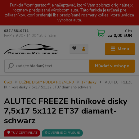
Funkcia "konfigurátor" je našeptávač, ktorý Vám zobrazí originálne
rozmery predpísané výrobcom auta. Táto funkcia je určená pre
zákazníkov, ktorí preferujú iba predpísané rozmery kolies, ktoré uvádza
výrobca auta.
0
ks
037 / 3810711
za
0,00 EUR
Po-Pia 9.30 - 14.00 *letný režim
Menu
Hľadať v eshope
Úvod
BEŽNÉ DISKY PODĽA ROZMERU
17" disky
ALUTEC FREEZE
hliníkové disky 7,5x17 5x112 ET37 diamant-schwarz
ALUTEC FREEZE hliníkové disky
7,5x17 5x112 ET37 diamant-
schwarz
🛡️ TÜV CERTIFIKÁT
⚙️OVERÍME ČI PASUJE