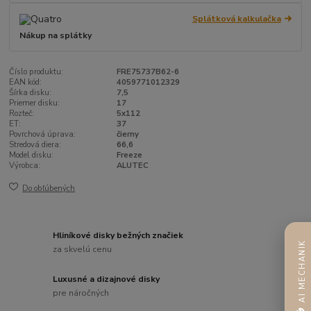
Splátková kalkulačka
Nákup na splátky
Číslo produktu:
FRE75737B62-6
EAN kód:
4059771012329
Šírka disku:
7,5
Priemer disku:
17
Rozteč:
5x112
ET:
37
Povrchová úprava:
čierny
Stredová diera:
66,6
Model disku:
Freeze
Výrobca:
ALUTEC
Do obľúbených
Hliníkové disky bežných značiek
AI MECHANIK
za skvelú cenu
Luxusné a dizajnové disky
pre náročných