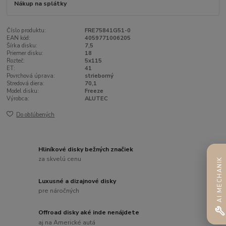
Nákup na splátky
Číslo produktu:
FRE75841G51-0
EAN kód:
4059771006205
Šírka disku:
7,5
Priemer disku:
18
Rozteč:
5x115
ET:
41
Povrchová úprava:
strieborný
Stredová diera:
70,1
Model disku:
Freeze
Výrobca:
ALUTEC
Do obľúbených
Hliníkové disky bežných značiek
za skvelú cenu
AI MECHANIK
Luxusné a dizajnové disky
pre náročných
Offroad disky aké inde nenájdete
aj na Americké autá