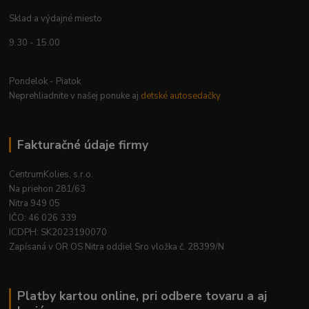
Sklad a výdajné miesto
9.30 - 15.00
Pondelok - Piatok
Neprehliadnite v našej ponuke aj
detské autosedačky
Fakturačné údaje firmy
CentrumKolies, s.r.o.
Na priehon 281/63
Nitra 949 05
IČO: 46 026 339
ICDPH: SK2023190070
Zapísaná v OR OS Nitra oddiel Sro vložka č. 28399/N
Platby kartou online, pri odbere tovaru a aj