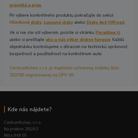
pravidlá a prax
.
Pri výbere konkrétneho produktu pokračujte do sekcií
Hliníkové
disky
,
Luxusné disky
alebo
Disky 4x4 Offroad
.
Ak si nie ste istí výberom, pozrite si stránku
Poradíme ti
alebo si prečítajte
ako u nás výber diskov funguje
. Každú
objednávku kontrolujeme s dôrazom na technickú správnosť,
bezpečnosť a použiteľnosť na konkrétnom aute.
CentrumKolies s.r.o. je majiteľom ochrannej známky číslo
263785 registrovanej na ÚPV SR
Kde nás nájdete?
CentrumKolies, s.r.o.
Na priehon 281/63
Nitra 949 05