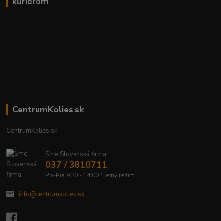
kuriérom
CentrumKolies.sk
CentrumKolies.sk
Sme Slovenská firma
037 / 3810711
Po-Pia 9.30 - 14.00 *letný režim
info@centrumkolies.sk