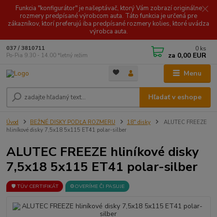
Funkcia "konfigurátor" je našeptávač, ktorý Vám zobrazí originálne
rozmery predpísané výrobcom auta. Táto funkcia je určená pre
zákazníkov, ktorí preferujú iba predpísané rozmery kolies, ktoré uvádza
výrobca auta.
0
ks
037 / 3810711
za
0,00 EUR
Po-Pia 9.30 - 14.00 *letný režim
Menu
Hľadať v eshope
Úvod
BEŽNÉ DISKY PODĽA ROZMERU
18" disky
ALUTEC FREEZE
hliníkové disky 7,5x18 5x115 ET41 polar-silber
ALUTEC FREEZE hliníkové disky
7,5x18 5x115 ET41 polar-silber
🛡️ TÜV CERTIFIKÁT
⚙️OVERÍME ČI PASUJE