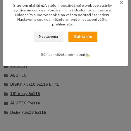
S cieľom uľahčiť užívateľom používať naše webové stránky
33,50 EUR
39,90 E
Na sklade |
/
sada
využívame cookies. Používaním našich stránok súhlasíte s
Doprava zadarmo
27,24 EUR
bez DPH
32,44 EUR
b
ukladaním súborov cookie na vašom počítači / zariadení.
Nastavenia cookies môžete zmeniť v nastavení vášho
Pridať do košíka
prehliadača.
Súhlasím
Nastavenia
Súhlas môžete odmietnuť
tu
.
Tovar zaradený v kategóriách
18" disky
ALUTEC
DISKY 7,5x18 5x115 ET41
18" disky 5x115
ALUTEC Freeze
Disky 7,5x18 5x115