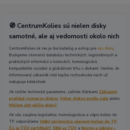
🧭 CentrumKolies sú nielen disky
samotné, ale aj vedomosti okolo nich
CentrumKolies.sk nie je iba katalóg a eshop pre
alu disky
.
Budujeme otvorenú databázu technických, legislatívnych a
praktických informácií o kolesách, homologizácii,
kompatibilite vozidiel a globálnom trhu s diskami. Veríme, že
informovaný zákazník robí lepšie rozhodnutia nech už
nakupuje kdekoľvek.
Ak riešite technické parametre, začnite článkami
Základný
prehľad rozmerov diskov
,
Výber diskov podľa cieľa
alebo
Môžem dať väčšie disky?
.
Ak vás zaujíma legislatíva, homologizácia a zápis kolies do
TP, odporúčame
Veľký sprievodca zápisom kolies do TP
,
Čo je TÜV certifikát?
,
KBA vs TÜV
a
Normy a zákony –