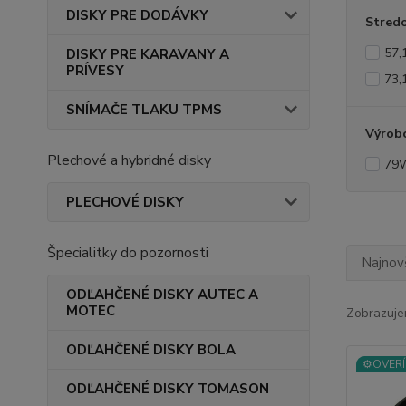
DISKY PRE DODÁVKY
Stredo
57,
DISKY PRE KARAVANY A
PRÍVESY
73,
SNÍMAČE TLAKU TPMS
Výrob
Plechové a hybridné disky
79
PLECHOVÉ DISKY
Špecialitky do pozornosti
Najnov
ODĽAHČENÉ DISKY AUTEC A
MOTEC
Zobrazuje
ODĽAHČENÉ DISKY BOLA
⚙️OVERÍ
ODĽAHČENÉ DISKY TOMASON