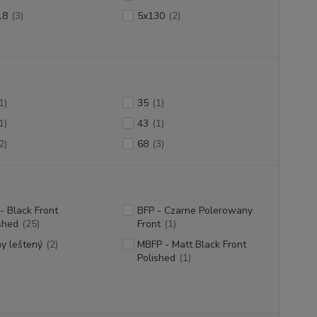
18
(3)
5x130
(2)
1)
35
(1)
1)
43
(1)
2)
68
(3)
- Black Front
BFP - Czarne Polerowany
shed
(25)
Front
(1)
ny leštený
(2)
MBFP - Matt Black Front
Polished
(1)