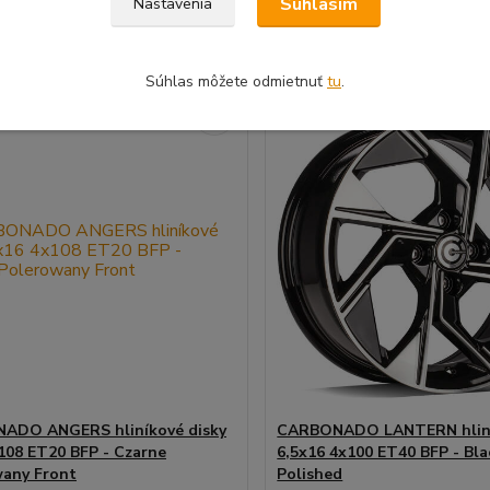
Súhlasím
Nastavenia
Pridať do košíka
Pridať do koš
Súhlas môžete odmietnuť
tu
.
ME ČI PASUJE
⚙️OVERÍME ČI PASUJE
ADO ANGERS hliníkové disky
CARBONADO LANTERN hliní
108 ET20 BFP - Czarne
6,5x16 4x100 ET40 BFP - Bla
any Front
Polished