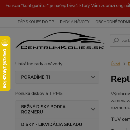
Funkcia "konfigurátor" je našeptávač, ktorý Vám zobrazí originá
ZÁPIS KOLIES DO TP
RADY A NÁVODY
OBCHODNÉ PODMI
Unikátne rady a návody
Úvod
Repl
PORADÍME TI
Ponuka diskov a TPMS
Výrobcov
zameriava
BEŽNÉ DISKY PODĽA
rozmeroch
ROZMERU
TUV cert
DISKY - LIKVIDÁCIA SKLADU