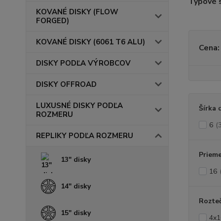
Typové s
KOVANÉ DISKY (FLOW
FORGED)
KOVANÉ DISKY (6061 T6 ALU)
Cena:
DISKY PODĽA VÝROBCOV
DISKY OFFROAD
LUXUSNÉ DISKY PODĽA
Šírka 
ROZMERU
6
(
REPLIKY PODĽA ROZMERU
Prieme
13" disky
16
14" disky
Rozte
15" disky
4x1