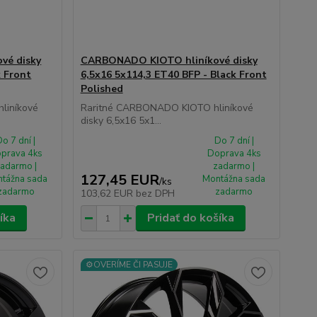
vé disky
CARBONADO KIOTO hliníkové disky
k Front
6,5x16 5x114,3 ET40 BFP - Black Front
Polished
liníkové
Raritné CARBONADO KIOTO hliníkové
disky 6,5x16 5x1...
o 7 dní |
Do 7 dní |
prava 4ks
Doprava 4ks
adarmo |
zadarmo |
127,45 EUR
tážna sada
Montážna sada
/
ks
zadarmo
zadarmo
103,62 EUR
bez DPH
íka
Pridať do košíka
⚙️OVERÍME ČI PASUJE