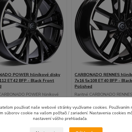
ADO POWER hliníkové disky
CARBONADO RENNES hliníko
112 ET42 BFP - Black Front
7x16 5x108 ET40 BFP - Blac
d
Polished
 CARBONADO POWER hliníkové
Raritné CARBONADO RENNES 
16 5x112...
disky 7x16 5x10...
ívateľom používať naše webové stránky využívame cookies. Používaním 
Do 7 dní |
D
ím súborov cookie na vašom počítači / zariadení. Nastavenia cookies m
Doprava 4ks
Do
nastavení vášho prehliadača.
zadarmo |
z
79 EUR
127,12 EUR
Montážna sada
Mon
/
ks
/
ks
zadarmo
EUR
bez DPH
103,35 EUR
bez DPH