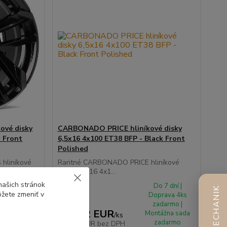
vé disky
CARBONADO PRICE hliníkové disky
k Front
6,5x16 4x100 ET38 BFP - Black Front
Polished
hliníkové
Raritné CARBONADO PRICE hliníkové
disky 6,5x16 4x1...
našich stránok
o 7 dní |
Do 7 dní |
AI MECHANIK
ôžete zmeniť v
prava 4ks
Doprava 4ks
adarmo |
zadarmo |
127,12 EUR
tážna sada
Montážna sada
/
ks
zadarmo
zadarmo
103,35 EUR
bez DPH