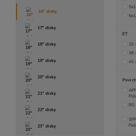
5x1
16" disky
6x1
17" disky
ET
18" disky
20
38
19" disky
45
20" disky
Povrc
AFP
21" disky
Pol
BG 
22" disky
SFP
Pol
23" disky