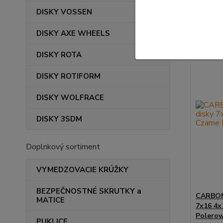
DISKY VOSSEN
DISKY AXE WHEELS
⚙️OVERÍ
DISKY ROTA
DISKY ROTIFORM
DISKY WOLFRACE
DISKY 3SDM
Doplnkový sortiment
VYMEDZOVACIE KRÚŽKY
BEZPEČNOSTNÉ SKRUTKY a
CARBON
MATICE
7x16 4x
Polerow
PUKLICE