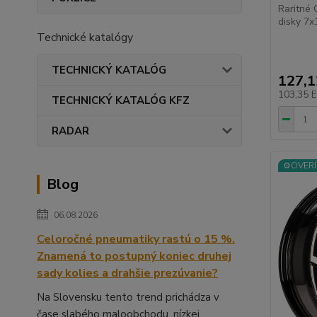
Raritné
disky 7x
Technické katalógy
TECHNICKÝ KATALÓG
127,
103,35 
TECHNICKÝ KATALÓG KFZ
RADAR
⚙️OVERÍ
Blog
06.08.2026
Celoročné pneumatiky rastú o 15 %.
Znamená to postupný koniec druhej
sady kolies a drahšie prezúvanie?
Na Slovensku tento trend prichádza v
čase slabého maloobchodu, nízkej