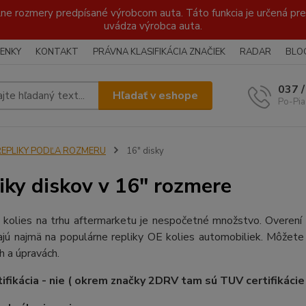
lne rozmery predpísané výrobcom auta. Táto funkcia je určená pre 
uvádza výrobca auta.
ENKY
KONTAKT
PRÁVNA KLASIFIKÁCIA ZNAČIEK
RADAR
BLO
037 
Hľadať v eshope
Po-Pia
REPLIKY PODĽA ROZMERU
16" disky
iky diskov v 16" rozmere
 kolies na trhu aftermarketu je nespočetné množstvo. Overení 
jú najmä na populárne repliky OE kolies automobiliek. Môžete 
 a úpravách.
ifikácia - nie ( okrem značky 2DRV tam sú TUV certifikácie k