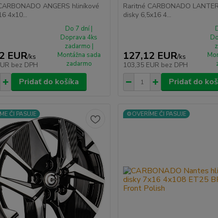
 CARBONADO ANGERS hliníkové
Raritné CARBONADO LANTERN
16 4x10...
disky 6,5x16 4...
Do 7 dní |
D
Doprava 4ks
Do
zadarmo |
z
12 EUR
127,12 EUR
Montážna sada
Mon
/
ks
/
ks
zadarmo
EUR
bez DPH
103,35 EUR
bez DPH
Pridať do košíka
Pridať do koš
ME ČI PASUJE
⚙️OVERÍME ČI PASUJE