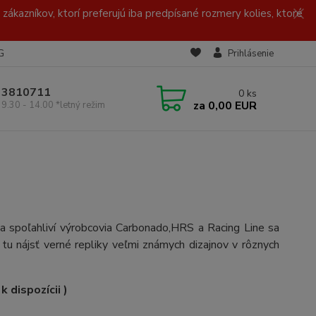
zákazníkov, ktorí preferujú iba predpísané rozmery kolies, ktoré
G
Prihlásenie
/ 3810711
0
ks
za
0,00 EUR
 9.30 - 14.00 *letný režim
a spoľahliví výrobcovia Carbonado,HRS a Racing Line sa
tu nájsť verné repliky veľmi známych dizajnov v rôznych
 dispozícii )