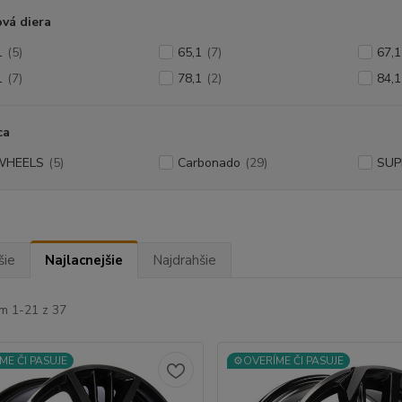
vá diera
1
(5)
65,1
(7)
67,1
1
(7)
78,1
(2)
84,1
ca
WHEELS
(5)
Carbonado
(29)
SUP
šie
Najlacnejšie
Najdrahšie
m 1-21 z 37
ME ČI PASUJE
⚙️OVERÍME ČI PASUJE