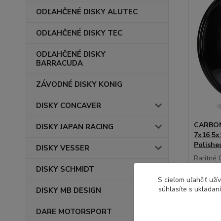
ODĽAHČENÉ DISKY ALUTEC
ODĽAHČENÉ DISKY TEC
ODĽAHČENÉ DISKY
BARRACUDA
ZÁVODNÉ DISKY KONIG
DISKY CONCAVER
CARBON
DISKY JAPAN RACING
7x16 5x
Polishe
DISKY VESSER
Raritné
disky 7x
DISKY SCHMIDT
S cieľom uľahčiť už
súhlasíte s ukladan
DISKY MB DESIGN
125,
DARE MOTORSPORT
102,27 