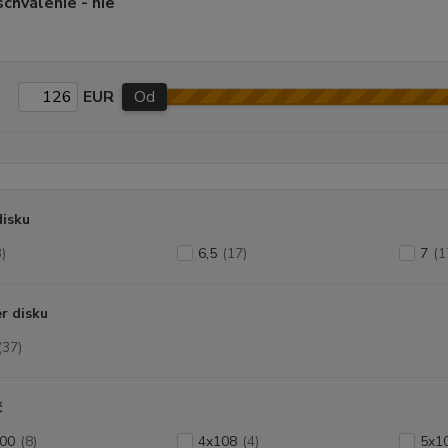
chválenie - nie
EUR
Od
disku
3)
6,5
(17)
7
(1
r disku
(37)
č
00
(8)
4x108
(4)
5x1