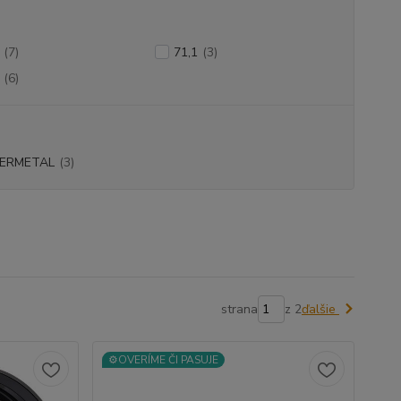
(7)
71,1
(3)
(6)
ERMETAL
(3)
strana
z 2
ďalšie
⚙️OVERÍME ČI PASUJE