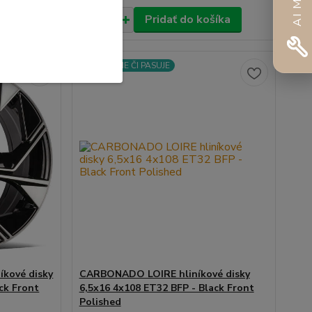
íka
Pridať do košíka
⚙️OVERÍME ČI PASUJE
kové disky
CARBONADO LOIRE hliníkové disky
ck Front
6,5x16 4x108 ET32 BFP - Black Front
Polished