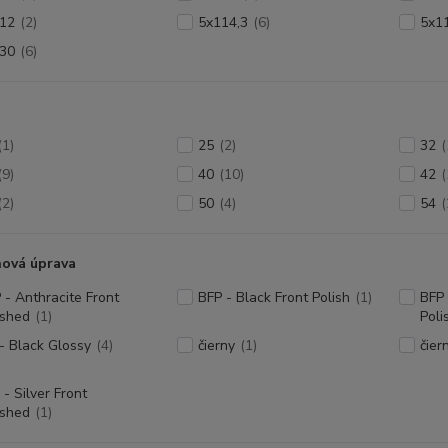
12
(2)
5x114,3
(6)
5x1
30
(6)
(1)
25
(2)
32
(
(9)
40
(10)
42
(
(2)
50
(4)
54
(
hová úprava
 - Anthracite Front
BFP - Black Front Polish
(1)
BFP 
ished
(1)
Poli
- Black Glossy
(4)
čierny
(1)
čier
 - Silver Front
ished
(1)