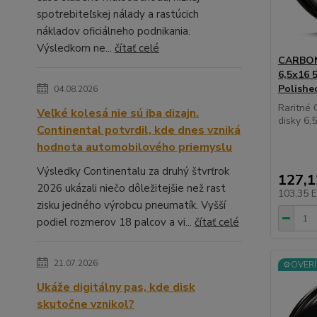
spotrebiteľskej nálady a rastúcich
nákladov oficiálneho podnikania.
Výsledkom ne...
čítať celé
CARBON
6,5x16 
Polishe
04.08.2026
Raritné
Veľké kolesá nie sú iba dizajn.
disky 6,5
Continental potvrdil, kde dnes vzniká
hodnota automobilového priemyslu
Výsledky Continentalu za druhý štvrťrok
127,
2026 ukázali niečo dôležitejšie než rast
103,35 
zisku jedného výrobcu pneumatík. Vyšší
podiel rozmerov 18 palcov a vi...
čítať celé
21.07.2026
⚙️OVERÍ
Ukáže digitálny pas, kde disk
skutočne vznikol?