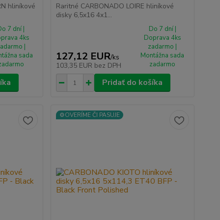
 hliníkové
Raritné CARBONADO LOIRE hliníkové
disky 6,5x16 4x1...
o 7 dní |
Do 7 dní |
prava 4ks
Doprava 4ks
adarmo |
zadarmo |
127,12 EUR
tážna sada
Montážna sada
/
ks
zadarmo
zadarmo
103,35 EUR
bez DPH
íka
Pridať do košíka
⚙️OVERÍME ČI PASUJE