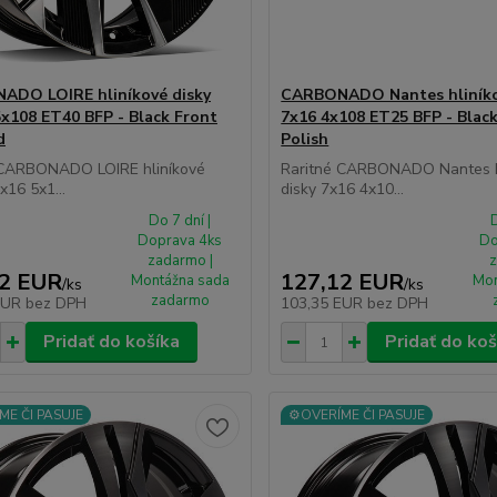
ADO LOIRE hliníkové disky
CARBONADO Nantes hliníko
5x108 ET40 BFP - Black Front
7x16 4x108 ET25 BFP - Blac
d
Polish
 CARBONADO LOIRE hliníkové
Raritné CARBONADO Nantes h
x16 5x1...
disky 7x16 4x10...
Do 7 dní |
D
Doprava 4ks
Do
zadarmo |
z
12 EUR
127,12 EUR
Montážna sada
Mon
/
ks
/
ks
zadarmo
EUR
bez DPH
103,35 EUR
bez DPH
Pridať do košíka
Pridať do koš
ME ČI PASUJE
⚙️OVERÍME ČI PASUJE