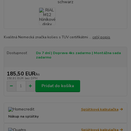
Kvalitná Nemecká značka kolies s TUV certifikátmi ...
celý popis
Dostupnosť
Do 7 dní | Doprava 4ks zadarmo | Montážna sada
zadarmo
185,50 EUR
/
ks
150,81 EUR
bez DPH
Pridať do košíka
Splátková kalkulačka
Nákup na splátky
Splátková kalkulačka