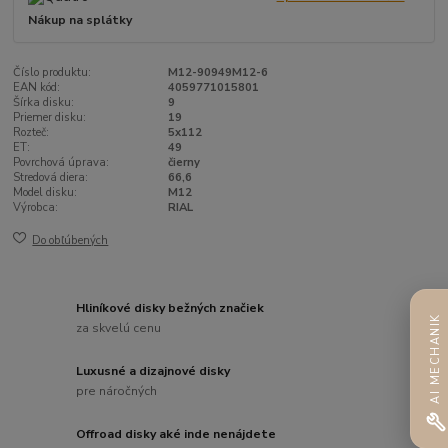
Nákup na splátky
Číslo produktu:
M12-90949M12-6
EAN kód:
4059771015801
Šírka disku:
9
Priemer disku:
19
Rozteč:
5x112
ET:
49
Povrchová úprava:
čierny
Stredová diera:
66,6
Model disku:
M12
Výrobca:
RIAL
Do obľúbených
Hliníkové disky bežných značiek
AI MECHANIK
za skvelú cenu
Luxusné a dizajnové disky
pre náročných
Offroad disky aké inde nenájdete