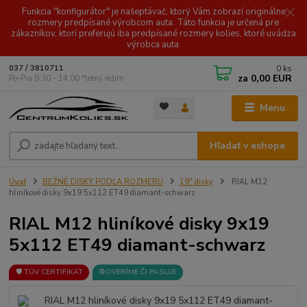
Funkcia "konfigurátor" je našeptávač, ktorý Vám zobrazí originálne
rozmery predpísané výrobcom auta. Táto funkcia je určená pre
zákazníkov, ktorí preferujú iba predpísané rozmery kolies, ktoré uvádza
výrobca auta.
0
ks
037 / 3810711
za
0,00 EUR
Po-Pia 9.30 - 14.00 *letný režim
Menu
Hľadať v eshope
Úvod
BEŽNÉ DISKY PODĽA ROZMERU
19" disky
RIAL M12
hliníkové disky 9x19 5x112 ET49 diamant-schwarz
RIAL M12 hliníkové disky 9x19
5x112 ET49 diamant-schwarz
🛡️ TÜV CERTIFIKÁT
⚙️OVERÍME ČI PASUJE