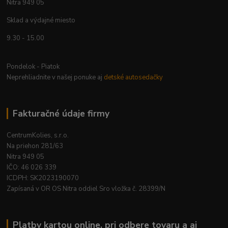
Nitra 949 05
Sklad a výdajné miesto
9.30 - 15.00
Pondelok - Piatok
Neprehliadnite v našej ponuke aj
detské autosedačky
Fakturačné údaje firmy
CentrumKolies, s.r.o.
Na priehon 281/63
Nitra 949 05
IČO: 46 026 339
ICDPH: SK2023190070
Zapísaná v OR OS Nitra oddiel Sro vložka č. 28399/N
Platby kartou online, pri odbere tovaru a aj