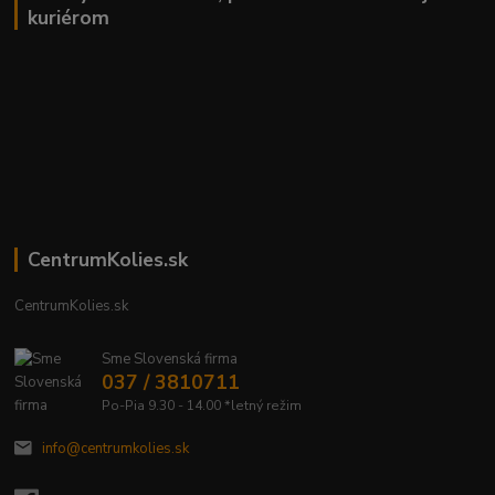
kuriérom
CentrumKolies.sk
CentrumKolies.sk
Sme Slovenská firma
037 / 3810711
Po-Pia 9.30 - 14.00 *letný režim
info@centrumkolies.sk