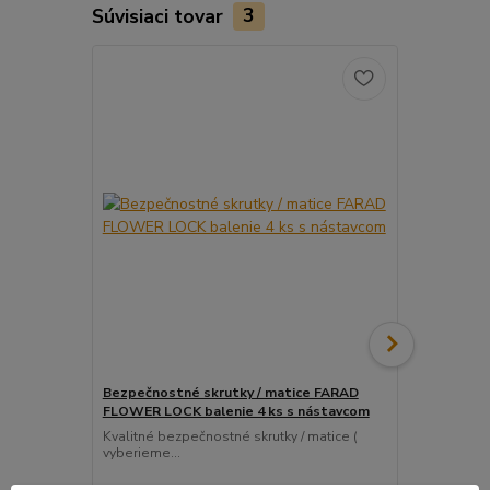
Súvisiaci tovar
3
Bezpečnostné skrutky / matice FARAD
Snímač (sen
FLOWER LOCK balenie 4 ks s nástavcom
ventil
Kvalitné bezpečnostné skrutky / matice (
Pre uľahčeni
vyberieme...
košíka tento..