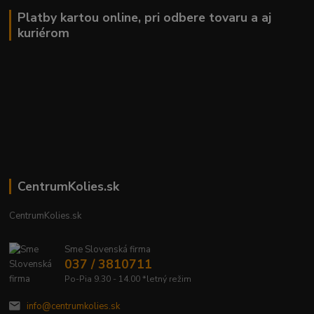
Platby kartou online, pri odbere tovaru a aj
kuriérom
CentrumKolies.sk
CentrumKolies.sk
Sme Slovenská firma
037 / 3810711
Po-Pia 9.30 - 14.00 *letný režim
info@centrumkolies.sk