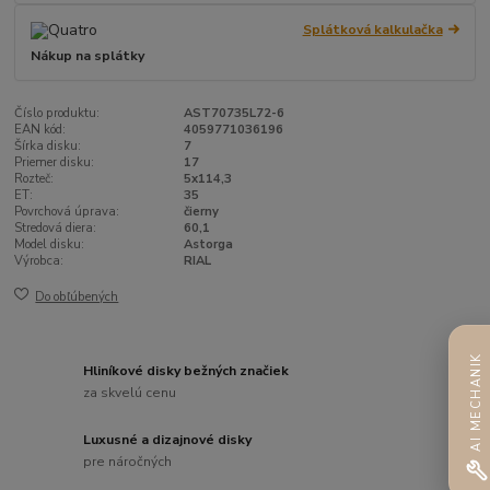
Splátková kalkulačka
Nákup na splátky
Číslo produktu:
AST70735L72-6
EAN kód:
4059771036196
Šírka disku:
7
Priemer disku:
17
Rozteč:
5x114,3
ET:
35
Povrchová úprava:
čierny
Stredová diera:
60,1
Model disku:
Astorga
Výrobca:
RIAL
Do obľúbených
AI MECHANIK
Hliníkové disky bežných značiek
za skvelú cenu
Luxusné a dizajnové disky
pre náročných