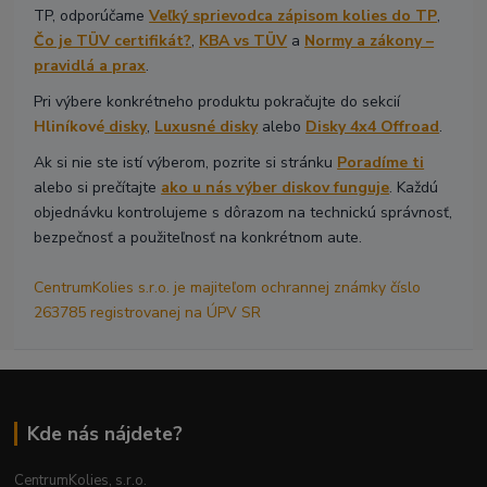
TP, odporúčame
Veľký sprievodca zápisom kolies do TP
,
Čo je TÜV certifikát?
,
KBA vs TÜV
a
Normy a zákony –
pravidlá a prax
.
Pri výbere konkrétneho produktu pokračujte do sekcií
Hliníkové
disky
,
Luxusné disky
alebo
Disky 4x4 Offroad
.
Ak si nie ste istí výberom, pozrite si stránku
Poradíme ti
alebo si prečítajte
ako u nás výber diskov funguje
. Každú
objednávku kontrolujeme s dôrazom na technickú správnosť,
bezpečnosť a použiteľnosť na konkrétnom aute.
CentrumKolies s.r.o. je majiteľom ochrannej známky číslo
263785 registrovanej na ÚPV SR
Kde nás nájdete?
CentrumKolies, s.r.o.