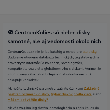
🧭 CentrumKolies sú nielen disky
samotné, ale aj vedomosti okolo nich
CentrumKolies.sk nie je iba katalóg a eshop pre
alu disky
.
Budujeme otvorenú databázu technických, legislatívnych a
praktických informácií o kolesách, homologizácii,
kompatibilite vozidiel a globálnom trhu s diskami. Veríme, že
informovaný zákazník robí lepšie rozhodnutia nech už
nakupuje kdekoľvek.
Ak riešite technické parametre, začnite článkami
Základný
prehľad rozmerov diskov
,
Výber diskov podľa cieľa
alebo
Môžem dať väčšie disky?
.
Ak vás zaujíma legislatíva, homologizácia a zápis kolies do