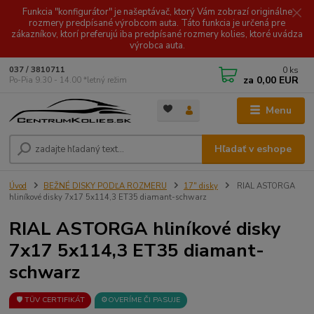
Funkcia "konfigurátor" je našeptávač, ktorý Vám zobrazí originálne
rozmery predpísané výrobcom auta. Táto funkcia je určená pre
zákazníkov, ktorí preferujú iba predpísané rozmery kolies, ktoré uvádza
výrobca auta.
0
ks
037 / 3810711
za
0,00 EUR
Po-Pia 9.30 - 14.00 *letný režim
Menu
Hľadať v eshope
Úvod
BEŽNÉ DISKY PODĽA ROZMERU
17" disky
RIAL ASTORGA
hliníkové disky 7x17 5x114,3 ET35 diamant-schwarz
RIAL ASTORGA hliníkové disky
7x17 5x114,3 ET35 diamant-
schwarz
🛡️ TÜV CERTIFIKÁT
⚙️OVERÍME ČI PASUJE