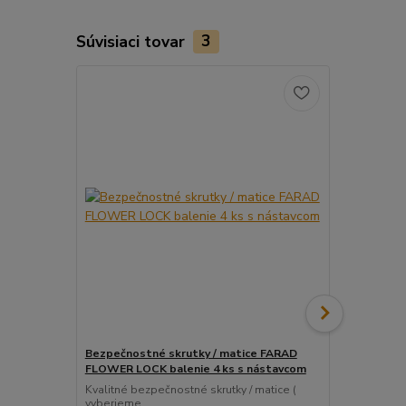
Súvisiaci tovar
3
Bezpečnostné skrutky / matice FARAD
Snímač (sen
FLOWER LOCK balenie 4 ks s nástavcom
ventil
Kvalitné bezpečnostné skrutky / matice (
Pre uľahčeni
vyberieme...
košíka tento..