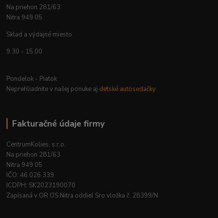
Na priehon 281/63
Nitra 949 05
Sklad a výdajné miesto
9.30 - 15.00
Pondelok - Piatok
Neprehliadnite v našej ponuke aj
detské autosedačky
Fakturačné údaje firmy
CentrumKolies, s.r.o.
Na priehon 281/63
Nitra 949 05
IČO: 46 026 339
ICDPH: SK2023190070
Zapísaná v OR OS Nitra oddiel Sro vložka č. 28399/N