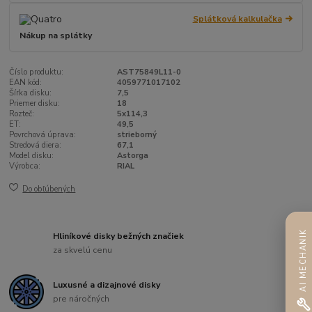
Splátková kalkulačka
Nákup na splátky
Číslo produktu:
AST75849L11-0
EAN kód:
4059771017102
Šírka disku:
7,5
Priemer disku:
18
Rozteč:
5x114,3
ET:
49,5
Povrchová úprava:
strieborný
Stredová diera:
67,1
Model disku:
Astorga
Výrobca:
RIAL
Do obľúbených
AI MECHANIK
Hliníkové disky bežných značiek
za skvelú cenu
Luxusné a dizajnové disky
pre náročných