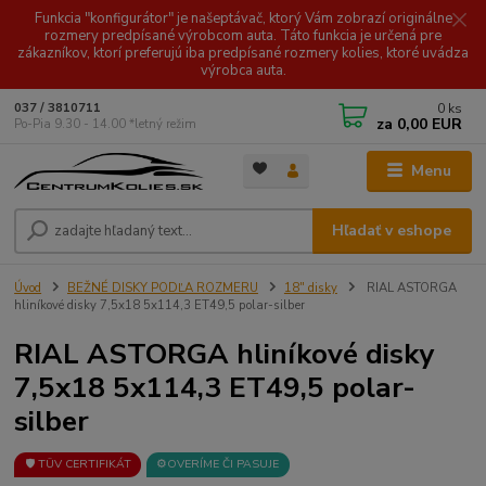
Funkcia "konfigurátor" je našeptávač, ktorý Vám zobrazí originálne
rozmery predpísané výrobcom auta. Táto funkcia je určená pre
zákazníkov, ktorí preferujú iba predpísané rozmery kolies, ktoré uvádza
výrobca auta.
0
ks
037 / 3810711
za
0,00 EUR
Po-Pia 9.30 - 14.00 *letný režim
Menu
Hľadať v eshope
Úvod
BEŽNÉ DISKY PODĽA ROZMERU
18" disky
RIAL ASTORGA
hliníkové disky 7,5x18 5x114,3 ET49,5 polar-silber
RIAL ASTORGA hliníkové disky
7,5x18 5x114,3 ET49,5 polar-
silber
🛡️ TÜV CERTIFIKÁT
⚙️OVERÍME ČI PASUJE