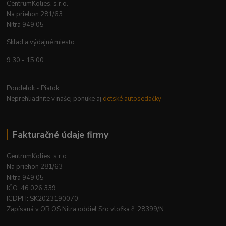
CentrumKolies, s.r.o.
Na priehon 281/63
Nitra 949 05
Sklad a výdajné miesto
9.30 - 15.00
Pondelok - Piatok
Neprehliadnite v našej ponuke aj
detské autosedačky
Fakturačné údaje firmy
CentrumKolies, s.r.o.
Na priehon 281/63
Nitra 949 05
IČO: 46 026 339
ICDPH: SK2023190070
Zapísaná v OR OS Nitra oddiel Sro vložka č. 28399/N