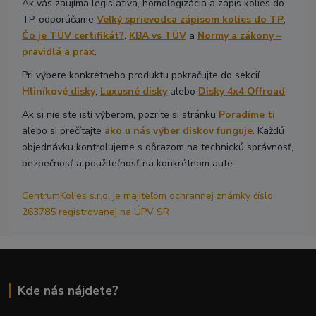
Ak vás zaujíma legislatíva, homologizácia a zápis kolies do
TP, odporúčame
Veľký sprievodca zápisom kolies do TP
,
Čo je TÜV certifikát?
,
KBA vs TÜV
a
Normy a zákony –
pravidlá a prax
.
Pri výbere konkrétneho produktu pokračujte do sekcií
Hliníkové
disky
,
Luxusné disky
alebo
Disky 4x4 Offroad
.
Ak si nie ste istí výberom, pozrite si stránku
Poradíme ti
alebo si prečítajte
ako u nás výber diskov funguje
. Každú
objednávku kontrolujeme s dôrazom na technickú správnosť,
bezpečnosť a použiteľnosť na konkrétnom aute.
CentrumKolies s.r.o. je majiteľom ochrannej známky číslo
263785 registrovanej na ÚPV SR
Kde nás nájdete?