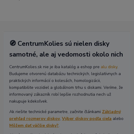
🧭 CentrumKolies sú nielen disky
samotné, ale aj vedomosti okolo nich
CentrumKolies.sk nie je iba katalóg a eshop pre
alu disky
.
Budujeme otvorenú databázu technických, legislatívnych a
praktických informácií o kolesách, homologizácii,
kompatibilite vozidiel a globálnom trhu s diskami. Veríme, že
informovaný zákazník robí lepšie rozhodnutia nech už
nakupuje kdekoľvek.
Ak riešite technické parametre, začnite článkami
Základný
prehľad rozmerov diskov
,
Výber diskov podľa cieľa
alebo
Môžem dať väčšie disky?
.