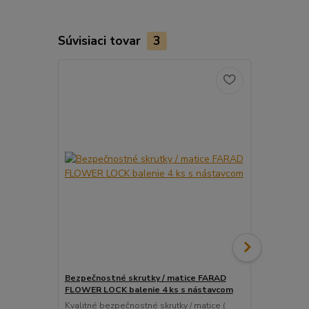
Súvisiaci tovar
3
Bezpečnostné skrutky / matice FARAD
Snímač (sen
FLOWER LOCK balenie 4 ks s nástavcom
ventil
Kvalitné bezpečnostné skrutky / matice (
Pre uľahčeni