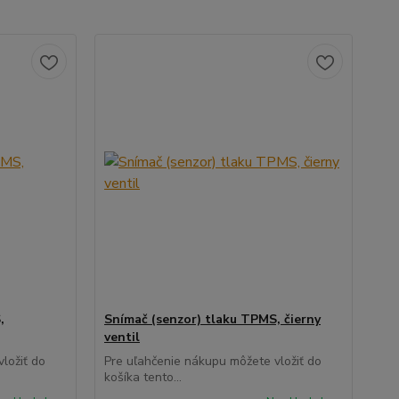
,
Snímač (senzor) tlaku TPMS, čierny
ventil
ložiť do
Pre uľahčenie nákupu môžete vložiť do
košíka tento...