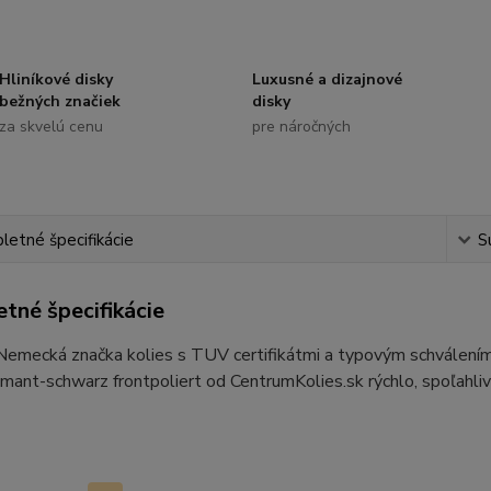
Hliníkové disky
Luxusné a dizajnové
bežných značiek
disky
za skvelú cenu
pre náročných
etné špecifikácie
S
tné špecifikácie
 Nemecká značka kolies s TUV certifikátmi a typovým schvále
ant-schwarz frontpoliert od CentrumKolies.sk rýchlo, spoľahliv