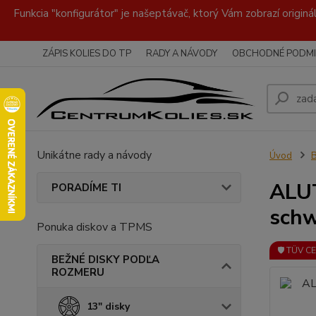
Funkcia "konfigurátor" je našeptávač, ktorý Vám zobrazí originá
ZÁPIS KOLIES DO TP
RADY A NÁVODY
OBCHODNÉ PODMI
Unikátne rady a návody
Úvod
ALUT
PORADÍME TI
schw
Ponuka diskov a TPMS
🛡️ TÜV C
BEŽNÉ DISKY PODĽA
ROZMERU
13" disky