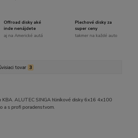
Offroad disky aké
Plechové disky za
inde nenájdete
super ceny
aj na Americké autá
takmer na každé auto
úvisiaci tovar
3
ním KBA. ALUTEC SINGA hliníkové disky 6x16 4x100
o a s profi poradenstvom.