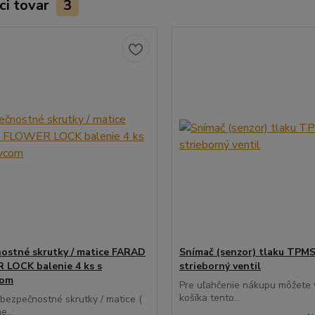
ci tovar
3
ostné skrutky / matice FARAD
Snímač (senzor) tlaku TPMS
LOCK balenie 4 ks s
strieborný ventil
com
Pre uľahčenie nákupu môžete v
košíka tento...
 bezpečnostné skrutky / matice (
e...