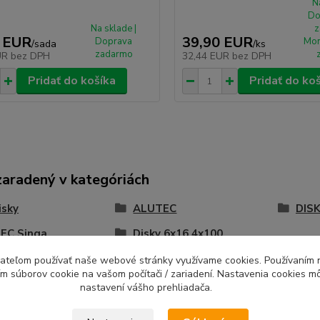
N
Do
Na sklade |
z
 EUR
39,90 EUR
Doprava
Mon
/
sada
/
ks
zadarmo
UR
bez DPH
32,44 EUR
bez DPH
Pridať do košíka
Pridať do ko
zaradený v kategóriách
isky
ALUTEC
DISK
EC Singa
Disky 6x16 4x100
ívateľom používať naše webové stránky využívame cookies. Používaním 
ím súborov cookie na vašom počítači / zariadení. Nastavenia cookies m
nastavení vášho prehliadača.