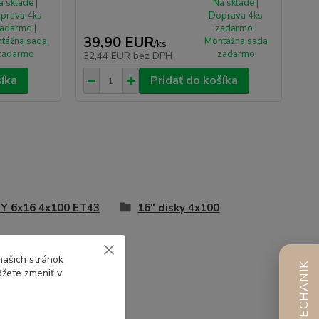
a sklade |
Na sklade |
prava 4ks
Doprava 4ks
adarmo |
zadarmo |
39,90 EUR
tážna sada
Montážna sada
/
ks
zadarmo
zadarmo
32,44 EUR
bez DPH
šíka
Pridať do košíka
Y 6x16 4x100 ET43
16" disky 4x100
našich stránok
AI MECHANIK
ôžete zmeniť v