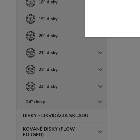
18" disky
19" disky
20" disky
21" disky
22" disky
23" disky
24" disky
DISKY - LIKVIDÁCIA SKLADU
KOVANÉ DISKY (FLOW
FORGED)