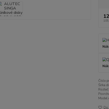
12
105
Nák
Nák
Číslo p
Šírka di
Rozteč:
Povrch
Model d
Do 