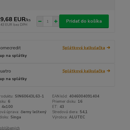
9,68 EUR
/
ks
Pridať do košíka
,43 EUR
bez DPH
Splátková kalkulačka
up na splátky
Splátková kalkulačka
up na splátky
roduktu:
SIN60643L63-1
EAN kód:
4046004091404
sku:
6
Priemer disku:
16
4x100
ET:
43
ová úprava:
čierny leštený
Stredová diera:
54,1
isku:
Singa
Výrobca:
ALUTEC
obľúbených