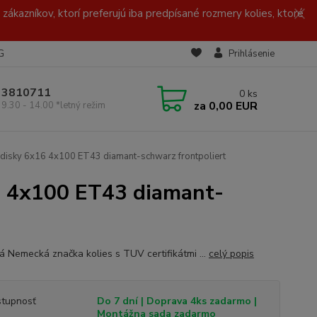
zákazníkov, ktorí preferujú iba predpísané rozmery kolies, ktoré
G
Prihlásenie
/ 3810711
0
ks
za
0,00 EUR
 9.30 - 14.00 *letný režim
disky 6x16 4x100 ET43 diamant-schwarz frontpoliert
6 4x100 ET43 diamant-
ná Nemecká značka kolies s TUV certifikátmi ...
celý popis
tupnosť
Do 7 dní | Doprava 4ks zadarmo |
Montážna sada zadarmo