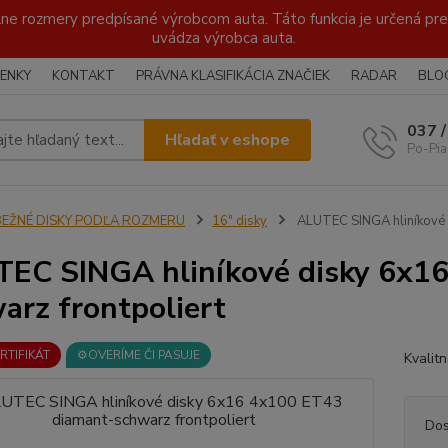
lne rozmery predpísané výrobcom auta. Táto funkcia je určená pre 
uvádza výrobca auta.
ENKY
KONTAKT
PRÁVNA KLASIFIKÁCIA ZNAČIEK
RADAR
BLO
037 
Hľadať v eshope
Po-Pia
BEŽNÉ DISKY PODĽA ROZMERU
16" disky
ALUTEC SINGA hliníkové 
EC SINGA hliníkové disky 6x1
arz frontpoliert
ERTIFIKÁT
⚙️OVERÍME ČI PASUJE
Kvalit
Dos