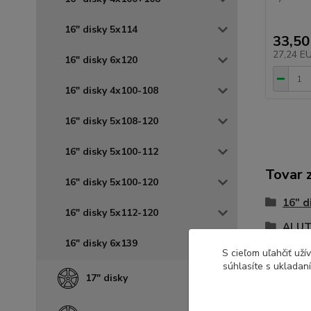
16" disky 5x114
33,50
27,24 E
16" disky 6x120
16" disky 4x100-108
16" disky 5x108-120
16" disky 5x100-112
Tovar 
16" disky 5x100-120
16" d
16" disky 5x112-120
ALUT
16" disky 6x139
S cieľom uľahčiť už
súhlasíte s ukladan
17" disky