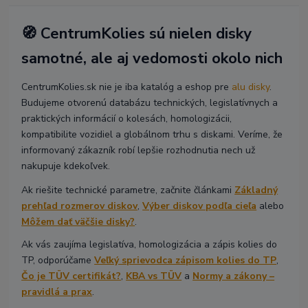
🧭 CentrumKolies sú nielen disky
samotné, ale aj vedomosti okolo nich
CentrumKolies.sk nie je iba katalóg a eshop pre
alu disky
.
Budujeme otvorenú databázu technických, legislatívnych a
praktických informácií o kolesách, homologizácii,
kompatibilite vozidiel a globálnom trhu s diskami. Veríme, že
informovaný zákazník robí lepšie rozhodnutia nech už
nakupuje kdekoľvek.
Ak riešite technické parametre, začnite článkami
Základný
prehľad rozmerov diskov
,
Výber diskov podľa cieľa
alebo
Môžem dať väčšie disky?
.
Ak vás zaujíma legislatíva, homologizácia a zápis kolies do
TP, odporúčame
Veľký sprievodca zápisom kolies do TP
,
Čo je TÜV certifikát?
,
KBA vs TÜV
a
Normy a zákony –
pravidlá a prax
.