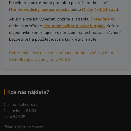
Pri výbere konkrétneho produktu pokračujte do sekcií
Hliníkové
disky
,
Luxusné disky
alebo
Disky 4x4 Offroad
.
Ak si nie ste istí výberom, pozrite si stránku
Poradíme ti
alebo si prečítajte
ako u nás výber diskov funguje
. Každú
objednávku kontrolujeme s dôrazom na technickú správnosť,
bezpečnosť a použiteľnosť na konkrétnom aute.
CentrumKolies s.r.o. je majiteľom ochrannej známky číslo
263785 registrovanej na ÚPV SR
Kde nás nájdete?
CentrumKolies, s.r.o.
Na priehon 281/63
Nitra 949 05
Sklad a výdajné miesto