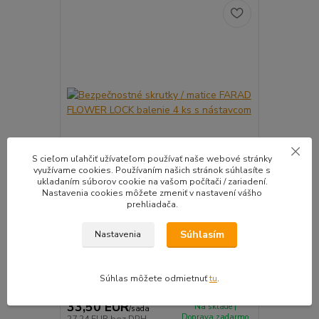
S cieľom uľahčiť užívateľom používať naše webové stránky
využívame cookies. Používaním našich stránok súhlasíte s
ukladaním súborov cookie na vašom počítači / zariadení.
Nastavenia cookies môžete zmeniť v nastavení vášho
prehliadača.
Bezpečnostné skrutky / matice FARAD
Snímač (sen
FLOWER LOCK balenie 4 ks s nástavcom
ventil
Súhlasím
Nastavenia
Kvalitné bezpečnostné skrutky / matice (
Pre uľahčeni
vyberieme...
košíka tento..
Súhlas môžete odmietnuť
tu
.
33,50 EUR
39,90 E
Na sklade |
/
sada
Doprava zadarmo
27,24 EUR
bez DPH
32,44 EUR
b