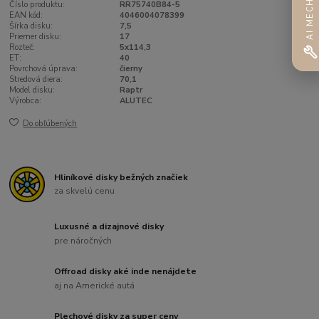
AI MECHANIK
Číslo produktu:
RR75740B84-5
EAN kód:
4046004078399
Šírka disku:
7,5
Priemer disku:
17
Rozteč:
5x114,3
ET:
40
Povrchová úprava:
čierny
Stredová diera:
70,1
Model disku:
Raptr
Výrobca:
ALUTEC
Do obľúbených
Hliníkové disky bežných značiek
za skvelú cenu
Luxusné a dizajnové disky
pre náročných
Offroad disky aké inde nenájdete
aj na Americké autá
Plechové disky za super ceny