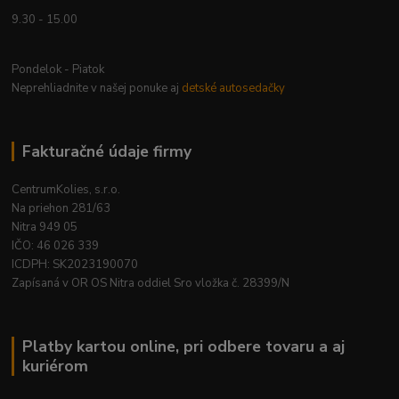
9.30 - 15.00
Pondelok - Piatok
Neprehliadnite v našej ponuke aj
detské autosedačky
Fakturačné údaje firmy
CentrumKolies, s.r.o.
Na priehon 281/63
Nitra 949 05
IČO: 46 026 339
ICDPH: SK2023190070
Zapísaná v OR OS Nitra oddiel Sro vložka č. 28399/N
Platby kartou online, pri odbere tovaru a aj
kuriérom