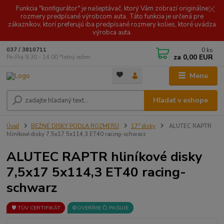
Funkcia "konfigurátor" je našeptávač, ktorý Vám zobrazí originálne
rozmery predpísané výrobcom auta. Táto funkcia je určená pre
zákazníkov, ktorí preferujú iba predpísané rozmery kolies, ktoré uvádza
výrobca auta.
0
ks
037 / 3810711
za
0,00 EUR
Po-Pia 9.30 - 14.00 *letný režim
Menu
Hľadať v eshope
Úvod
BEŽNÉ DISKY PODĽA ROZMERU
17" disky
ALUTEC RAPTR
hliníkové disky 7,5x17 5x114,3 ET40 racing-schwarz
ALUTEC RAPTR hliníkové disky
7,5x17 5x114,3 ET40 racing-
schwarz
🛡️ TÜV CERTIFIKÁT
⚙️OVERÍME ČI PASUJE