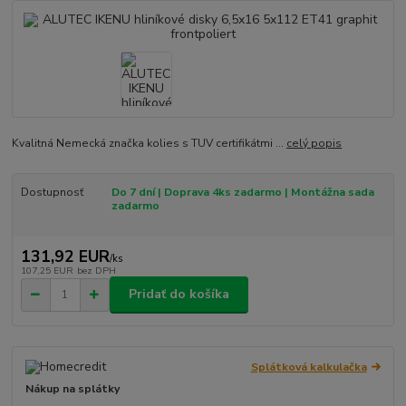
Kvalitná Nemecká značka kolies s TUV certifikátmi ...
celý popis
Dostupnosť
Do 7 dní | Doprava 4ks zadarmo | Montážna sada
zadarmo
131,92 EUR
/
ks
107,25 EUR
bez DPH
Pridať do košíka
Splátková kalkulačka
Nákup na splátky