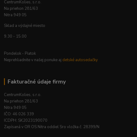
CentrumKolies, s.r.o.
Na priehon 281/63
Nitra 949 05
Sklad a výdajné miesto
9.30 - 15.00
Pondelok - Piatok
Neprehliadnite v našej ponuke aj
detské autosedačky
Fakturačné údaje firmy
CentrumKolies, s.r.o.
Na priehon 281/63
Nitra 949 05
IČO: 46 026 339
ICDPH: SK2023190070
Zapísaná v OR OS Nitra oddiel Sro vložka č. 28399/N