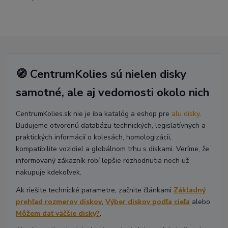
🧭 CentrumKolies sú nielen disky
samotné, ale aj vedomosti okolo nich
CentrumKolies.sk nie je iba katalóg a eshop pre
alu disky
.
Budujeme otvorenú databázu technických, legislatívnych a
praktických informácií o kolesách, homologizácii,
kompatibilite vozidiel a globálnom trhu s diskami. Veríme, že
informovaný zákazník robí lepšie rozhodnutia nech už
nakupuje kdekoľvek.
Ak riešite technické parametre, začnite článkami
Základný
prehľad rozmerov diskov
,
Výber diskov podľa cieľa
alebo
Môžem dať väčšie disky?
.