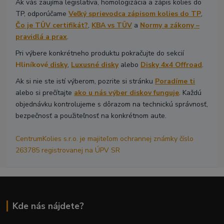
Ak vás zaujíma legislatíva, homologizácia a zápis kolies do
TP, odporúčame
Veľký sprievodca zápisom kolies do TP
,
Čo je TÜV certifikát?
,
KBA vs TÜV
a
Normy a zákony –
pravidlá a prax
.
Pri výbere konkrétneho produktu pokračujte do sekcií
Hliníkové
disky
,
Luxusné disky
alebo
Disky 4x4 Offroad
.
Ak si nie ste istí výberom, pozrite si stránku
Poradíme ti
alebo si prečítajte
ako u nás výber diskov funguje
. Každú
objednávku kontrolujeme s dôrazom na technickú správnosť,
bezpečnosť a použiteľnosť na konkrétnom aute.
CentrumKolies s.r.o. je majiteľom ochrannej známky číslo
263785 registrovanej na ÚPV SR
Kde nás nájdete?