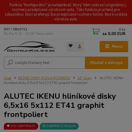
Funkcia "konfigurátor" je našeptávač, ktorý Vám zobrazí originálne
rozmery predpísané výrobcom auta. Táto funkcia je určená pre
zákazníkov, ktorí preferujú iba predpísané rozmery kolies, ktoré uvádza
výrobca auta.
0
ks
037 / 3810711
za
0,00 EUR
Po-Pia 9.30 - 14.00 *letný režim
Menu
Hľadať v eshope
Úvod
BEŽNÉ DISKY PODĽA ROZMERU
16" disky
ALUTEC IKENU
hliníkové disky 6,5x16 5x112 ET41 graphit frontpoliert
ALUTEC IKENU hliníkové disky
6,5x16 5x112 ET41 graphit
frontpoliert
🛡️ TÜV CERTIFIKÁT
⚙️OVERÍME ČI PASUJE