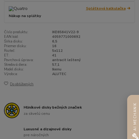
Splátková kalkulačka
Nákup na splátky
Číslo produktu:
IKE65641V22-9
EAN kód:
4059771000692
Šírka disku:
6,5
Priemer disku:
16
Rozteč:
5x112
ET:
41
Povrchová úprava:
antracit leštený
Stredová diera:
57,1
Model disku:
Ikenu
Výrobca:
ALUTEC
Do obľúbených
AI MECHANIK
Hliníkové disky bežných značiek
za skvelú cenu
Luxusné a dizajnové disky
pre náročných