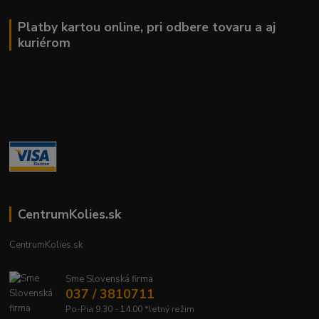
Platby kartou online, pri odbere tovaru a aj
kuriérom
CentrumKolies.sk
CentrumKolies.sk
Sme Slovenská firma
037 / 3810711
Po-Pia 9.30 - 14.00 *letný režim