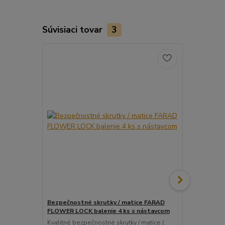
Súvisiaci tovar
3
Bezpečnostné skrutky / matice FARAD
Snímač (sen
FLOWER LOCK balenie 4 ks s nástavcom
ventil
Kvalitné bezpečnostné skrutky / matice (
Pre uľahčeni