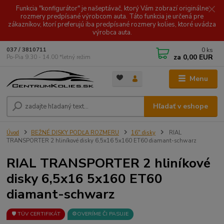
Funkcia "konfigurátor" je našeptávač, ktorý Vám zobrazí originálne
rozmery predpísané výrobcom auta. Táto funkcia je určená pre
zákazníkov, ktorí preferujú iba predpísané rozmery kolies, ktoré uvádza
výrobca auta.
0
ks
037 / 3810711
za
0,00 EUR
Po-Pia 9.30 - 14.00 *letný režim
Menu
Hľadať v eshope
Úvod
BEŽNÉ DISKY PODĽA ROZMERU
16" disky
RIAL
TRANSPORTER 2 hliníkové disky 6,5x16 5x160 ET60 diamant-schwarz
RIAL TRANSPORTER 2 hliníkové
disky 6,5x16 5x160 ET60
diamant-schwarz
🛡️ TÜV CERTIFIKÁT
⚙️OVERÍME ČI PASUJE