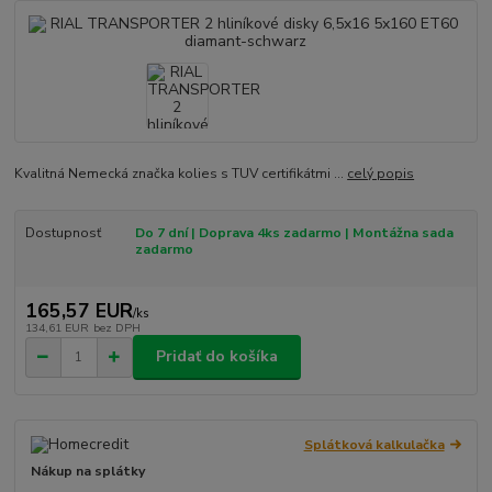
Kvalitná Nemecká značka kolies s TUV certifikátmi ...
celý popis
Dostupnosť
Do 7 dní | Doprava 4ks zadarmo | Montážna sada
zadarmo
165,57 EUR
/
ks
134,61 EUR
bez DPH
Pridať do košíka
Splátková kalkulačka
Nákup na splátky