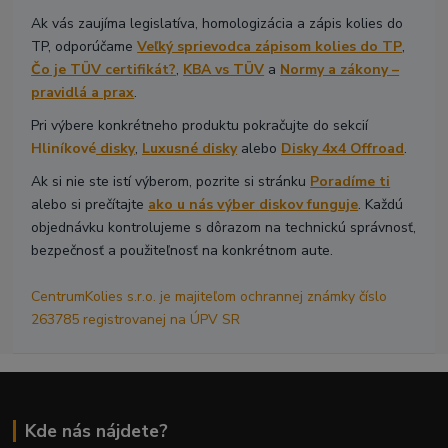
Ak vás zaujíma legislatíva, homologizácia a zápis kolies do
TP, odporúčame
Veľký sprievodca zápisom kolies do TP
,
Čo je TÜV certifikát?
,
KBA vs TÜV
a
Normy a zákony –
pravidlá a prax
.
Pri výbere konkrétneho produktu pokračujte do sekcií
Hliníkové
disky
,
Luxusné disky
alebo
Disky 4x4 Offroad
.
Ak si nie ste istí výberom, pozrite si stránku
Poradíme ti
alebo si prečítajte
ako u nás výber diskov funguje
. Každú
objednávku kontrolujeme s dôrazom na technickú správnosť,
bezpečnosť a použiteľnosť na konkrétnom aute.
CentrumKolies s.r.o. je majiteľom ochrannej známky číslo
263785 registrovanej na ÚPV SR
Kde nás nájdete?