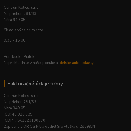
CentrumKolies, s.r.o.
Na priehon 281/63
Nitra 949 05
Sklad a výdajné miesto
9.30 - 15.00
Pondelok - Piatok
Neprehliadnite v našej ponuke aj
detské autosedačky
Fakturačné údaje firmy
CentrumKolies, s.r.o.
Na priehon 281/63
Nitra 949 05
IČO: 46 026 339
ICDPH: SK2023190070
Zapísaná v OR OS Nitra oddiel Sro vložka č. 28399/N