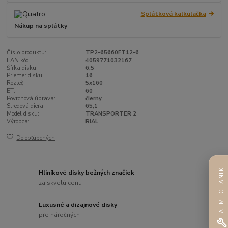
Splátková kalkulačka
Nákup na splátky
Číslo produktu:
TP2-65660FT12-6
EAN kód:
4059771032167
Šírka disku:
6,5
Priemer disku:
16
Rozteč:
5x160
ET:
60
Povrchová úprava:
čierny
Stredová diera:
65,1
Model disku:
TRANSPORTER 2
Výrobca:
RIAL
Do obľúbených
AI MECHANIK
Hliníkové disky bežných značiek
za skvelú cenu
Luxusné a dizajnové disky
pre náročných