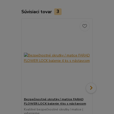
Súvisiaci tovar
3
Bezpečnostné skrutky / matice FARAD
Snímač (sen
FLOWER LOCK balenie 4 ks s nástavcom
ventil
Kvalitné bezpečnostné skrutky / matice (
Pre uľahčeni
vyberieme...
košíka tento..