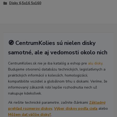
Disky 6,5x16 5x160
🧭 CentrumKolies sú nielen disky
samotné, ale aj vedomosti okolo nich
CentrumKolies.sk nie je iba katalóg a eshop pre
alu disky
.
Budujeme otvorenú databázu technických, legislatívnych a
praktických informácií o kolesách, homologizácii,
kompatibilite vozidiel a globálnom trhu s diskami. Veríme, že
informovaný zákazník robí lepšie rozhodnutia nech už
nakupuje kdekoľvek.
Ak riešite technické parametre, začnite článkami
Základný
prehľad rozmerov diskov
,
Výber diskov podľa cieľa
alebo
Môžem dať väčšie disky?
.