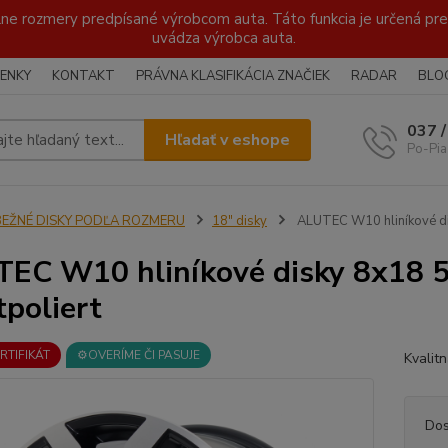
lne rozmery predpísané výrobcom auta. Táto funkcia je určená pre 
uvádza výrobca auta.
ENKY
KONTAKT
PRÁVNA KLASIFIKÁCIA ZNAČIEK
RADAR
BLO
037 
Hľadať v eshope
Po-Pia
BEŽNÉ DISKY PODĽA ROZMERU
18" disky
ALUTEC W10 hliníkové di
EC W10 hliníkové disky 8x18 
tpoliert
ERTIFIKÁT
⚙️OVERÍME ČI PASUJE
Kvalit
Dos