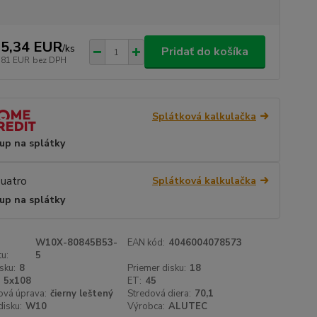
5,34 EUR
/
ks
Pridať do košíka
,81 EUR
bez DPH
Splátková kalkulačka
up na splátky
Splátková kalkulačka
up na splátky
W10X-80845B53-
EAN kód:
4046004078573
u:
5
sku:
8
Priemer disku:
18
5x108
ET:
45
ová úprava:
čierny leštený
Stredová diera:
70,1
isku:
W10
Výrobca:
ALUTEC