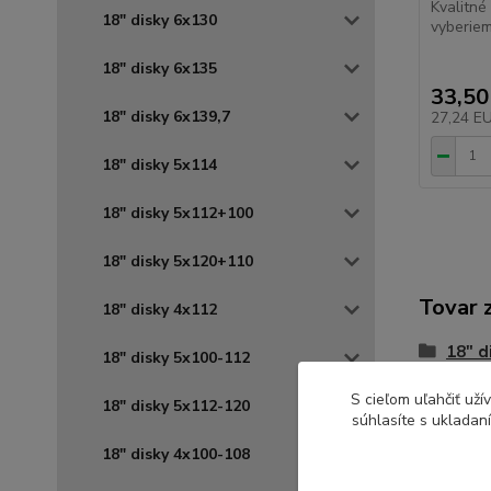
Kvalitné
18" disky 6x130
vyberiem
18" disky 6x135
33,50
18" disky 6x139,7
27,24 E
18" disky 5x114
18" disky 5x112+100
18" disky 5x120+110
Tovar 
18" disky 4x112
18" d
18" disky 5x100-112
ALUT
S cieľom uľahčiť už
18" disky 5x112-120
súhlasíte s ukladan
18" disky 4x100-108