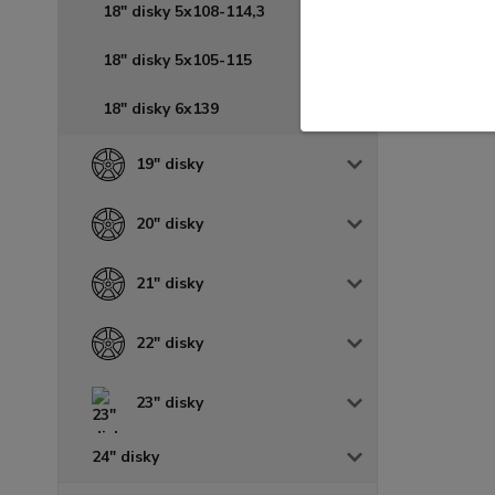
18" disky 5x108-114,3
18" disky 5x105-115
18" disky 6x139
19" disky
20" disky
21" disky
22" disky
23" disky
24" disky