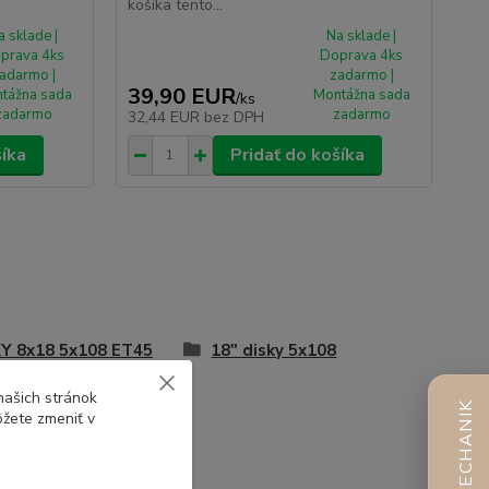
košíka tento...
a sklade |
Na sklade |
prava 4ks
Doprava 4ks
adarmo |
zadarmo |
39,90 EUR
tážna sada
Montážna sada
/
ks
zadarmo
zadarmo
32,44 EUR
bez DPH
šíka
Pridať do košíka
Y 8x18 5x108 ET45
18" disky 5x108
našich stránok
AI MECHANIK
ôžete zmeniť v