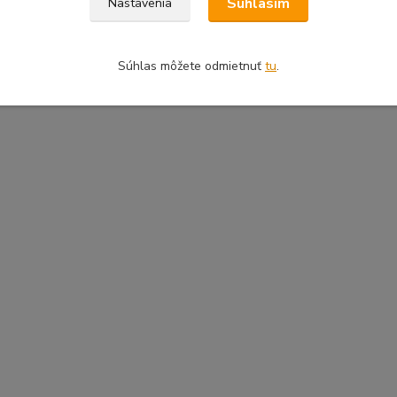
Súhlasím
Nastavenia
Súhlas môžete odmietnuť
tu
.