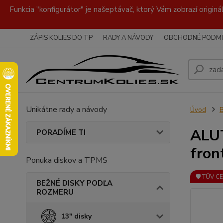
Funkcia "konfigurátor" je našeptávač, ktorý Vám zobrazí originá
ZÁPIS KOLIES DO TP
RADY A NÁVODY
OBCHODNÉ PODMI
Unikátne rady a návody
Úvod
ALUT
PORADÍME TI
fron
Ponuka diskov a TPMS
🛡️ TÜV C
BEŽNÉ DISKY PODĽA
ROZMERU
13" disky