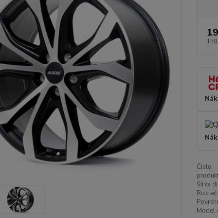
19
158
Nák
Nák
Číslo
produkt
Šírka di
Rozteč:
Povrch
Model d