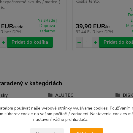
košíka tento...
 bezpečnostné skrutky / matice (
e...
N
Do
Na sklade |
z
 EUR
39,90 EUR
Doprava
Mon
/
sada
/
ks
zadarmo
UR
bez DPH
32,44 EUR
bez DPH
Pridať do košíka
Pridať do ko
zaradený v kategóriách
isky
ALUTEC
DISK
EC W10
Disky 8x18 5x108
ívateľom používať naše webové stránky využívame cookies. Používaním 
ím súborov cookie na vašom počítači / zariadení. Nastavenia cookies m
nastavení vášho prehliadača.