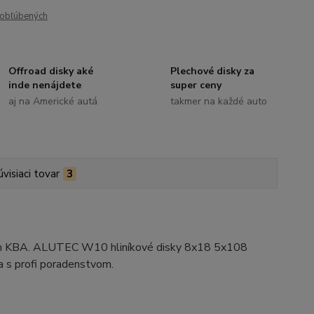
obľúbených
Offroad disky aké
Plechové disky za
inde nenájdete
super ceny
aj na Americké autá
takmer na každé auto
úvisiaci tovar
3
ením KBA. ALUTEC W10 hliníkové disky 8x18 5x108
a s profi poradenstvom.