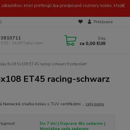
zákazníkov, ktorí preferujú iba predpísané rozmery kolies, ktoré
G
Prihlásenie
/ 3810711
0
ks
za
0,00 EUR
 9.30 - 14.00 *letný režim
sky 8x18 5x108 ET45 racing-schwarz frontpoliert
5x108 ET45 racing-schwarz
ná Nemecká značka kolies s TUV certifikátmi ...
celý popis
tupnosť
Do 7 dní | Doprava 4ks zadarmo |
Montážna sada zadarmo