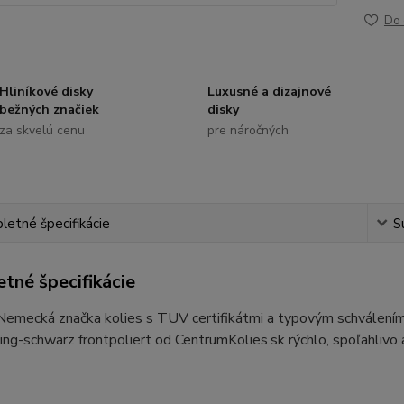
Do 
Hliníkové disky
Luxusné a dizajnové
bežných značiek
disky
za skvelú cenu
pre náročných
etné špecifikácie
S
tné špecifikácie
 Nemecká značka kolies s TUV certifikátmi a typovým schvál
ng-schwarz frontpoliert od CentrumKolies.sk rýchlo, spoľahlivo 