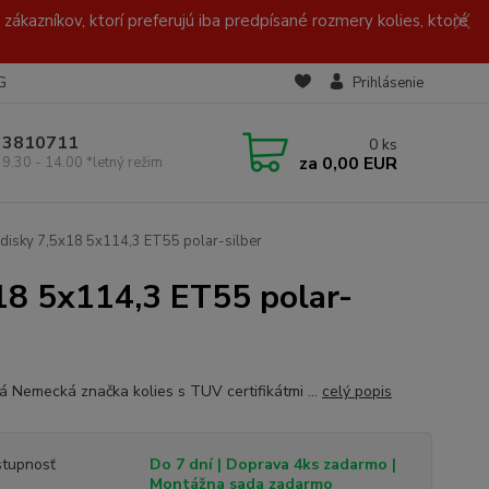
zákazníkov, ktorí preferujú iba predpísané rozmery kolies, ktoré
G
Prihlásenie
/ 3810711
0
ks
za
0,00 EUR
 9.30 - 14.00 *letný režim
disky 7,5x18 5x114,3 ET55 polar-silber
18 5x114,3 ET55 polar-
ná Nemecká značka kolies s TUV certifikátmi ...
celý popis
tupnosť
Do 7 dní | Doprava 4ks zadarmo |
Montážna sada zadarmo