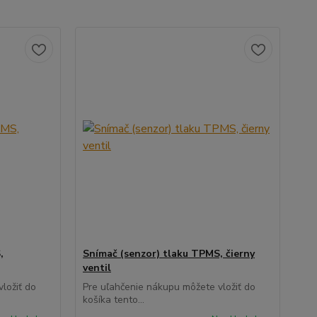
,
Snímač (senzor) tlaku TPMS, čierny
ventil
ložiť do
Pre uľahčenie nákupu môžete vložiť do
košíka tento...