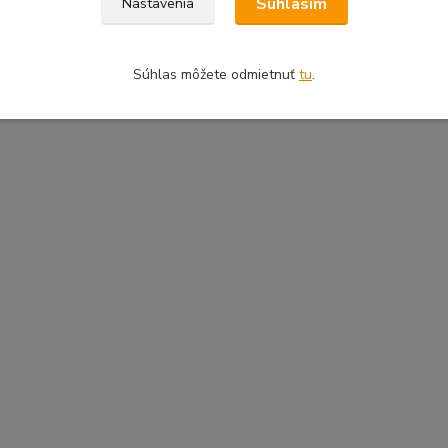
Súhlasím
Nastavenia
Súhlas môžete odmietnuť
tu
.