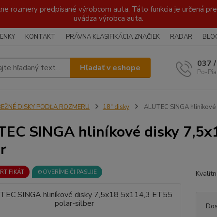
lne rozmery predpísané výrobcom auta. Táto funkcia je určená pre 
uvádza výrobca auta.
ENKY
KONTAKT
PRÁVNA KLASIFIKÁCIA ZNAČIEK
RADAR
BLO
037 
Hľadať v eshope
Po-Pia
BEŽNÉ DISKY PODĽA ROZMERU
18" disky
ALUTEC SINGA hliníkové 
EC SINGA hliníkové disky 7,5x
r
ERTIFIKÁT
⚙️OVERÍME ČI PASUJE
Kvalit
Dos