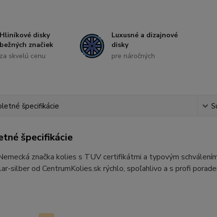
Hliníkové disky
Luxusné a dizajnové
bežných značiek
disky
za skvelú cenu
pre náročných
etné špecifikácie
S
tné špecifikácie
 Nemecká značka kolies s TUV certifikátmi a typovým schvále
r-silber od CentrumKolies.sk rýchlo, spoľahlivo a s profi porad