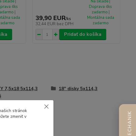
a sklade |
Na sklade |
prava 4ks
Doprava 4ks
adarmo |
zadarmo |
39,90 EUR
tážna sada
Montážna sada
/
ks
zadarmo
zadarmo
32,44 EUR
bez DPH
šíka
Pridať do košíka
Y 7,5x18 5x114,3
18" disky 5x114,3
5
našich stránok
AI MECHANIK
ôžete zmeniť v