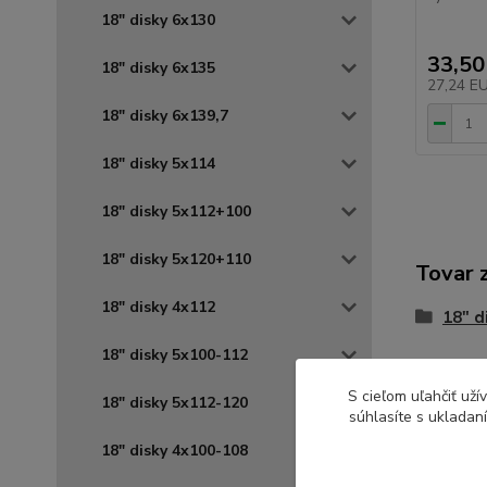
18" disky 6x130
33,50
18" disky 6x135
27,24 E
18" disky 6x139,7
18" disky 5x114
18" disky 5x112+100
18" disky 5x120+110
Tovar 
18" disky 4x112
18" d
18" disky 5x100-112
ALUT
S cieľom uľahčiť už
18" disky 5x112-120
súhlasíte s ukladan
18" disky 4x100-108