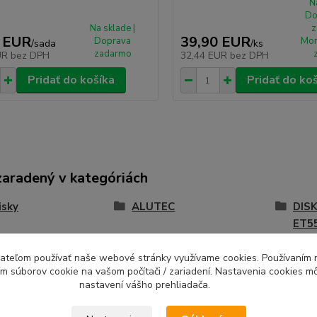
N
Do
Na sklade |
z
 EUR
39,90 EUR
Doprava
Mon
/
sada
/
ks
zadarmo
UR
bez DPH
32,44 EUR
bez DPH
Pridať do košíka
Pridať do ko
zaradený v kategóriách
isky
ALUTEC
DISK
ET5
EC Singa
Disky 7,5x18 5x114,3
ívateľom používať naše webové stránky využívame cookies. Používaním 
ím súborov cookie na vašom počítači / zariadení. Nastavenia cookies m
nastavení vášho prehliadača.