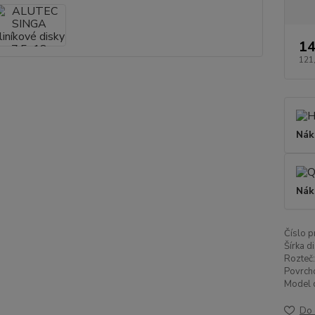
14
121
Nák
Nák
Číslo p
Šírka di
Rozteč:
Povrch
Model d
Do 