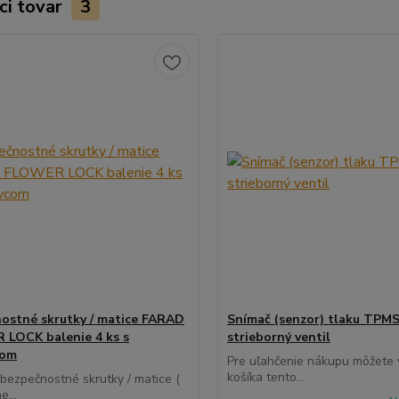
ci tovar
3
ostné skrutky / matice FARAD
Snímač (senzor) tlaku TPMS
LOCK balenie 4 ks s
strieborný ventil
com
Pre uľahčenie nákupu môžete v
košíka tento...
 bezpečnostné skrutky / matice (
e...