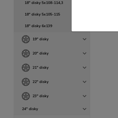
18" disky 5x108-114,3
18" disky 5x105-115
18" disky 6x139
19" disky
20" disky
21" disky
22" disky
23" disky
24" disky