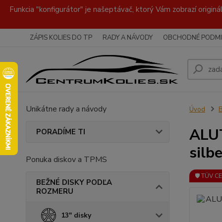
Funkcia "konfigurátor" je našeptávač, ktorý Vám zobrazí originá
ZÁPIS KOLIES DO TP
RADY A NÁVODY
OBCHODNÉ PODMI
Unikátne rady a návody
Úvod
ALUT
PORADÍME TI
silbe
Ponuka diskov a TPMS
🛡️ TÜV C
BEŽNÉ DISKY PODĽA
ROZMERU
13" disky