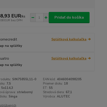
8,93 EUR
/
ks
Pridať do košíka
,08 EUR
bez DPH
Splátková kalkulačka
up na splátky
Splátková kalkulačka
up na splátky
roduktu:
SIN75855L11-0
EAN kód:
4046004098205
sku:
7,5
Priemer disku:
18
5x114,3
ET:
55
ová úprava:
strieborný
Stredová diera:
67,1
isku:
Singa
Výrobca:
ALUTEC
obľúbených