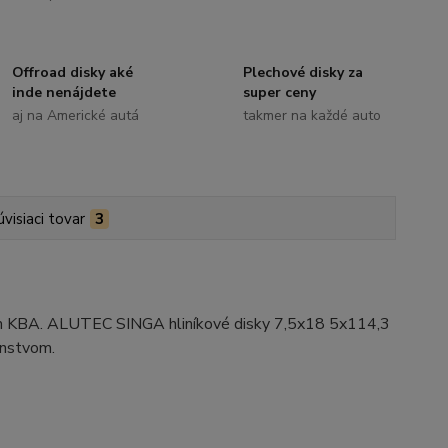
Offroad disky aké
Plechové disky za
inde nenájdete
super ceny
aj na Americké autá
takmer na každé auto
úvisiaci tovar
3
ním KBA. ALUTEC SINGA hliníkové disky 7,5x18 5x114,3
enstvom.