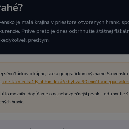
rahé?
vensko je malá krajina v priestore otvorených hraníc, sp
kurencie. Práve preto je dnes odtrhnutie štátnej fiškáln
 kedykoľvek predtým.
ej sérii článkov o kúpnej sile a geografickom význame Slovenska s
a, kde takmer každý občan dokáže byť za 60 minút v inej jurisdikcii
túto mozaiku dopĺňame o najnebezpečnejší prvok – odtrhnutie štát
ených hraníc.