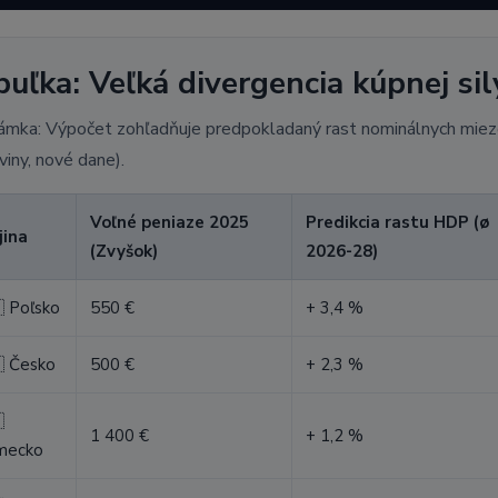
buľka: Veľká divergencia kúpnej sil
mka: Výpočet zohľadňuje predpokladaný rast nominálnych miezd 
viny, nové dane).
Voľné peniaze 2025
Predikcia rastu HDP (ø
jina
(Zvyšok)
2026-28)
 Poľsko
550 €
+ 3,4 %
 Česko
500 €
+ 2,3 %

1 400 €
+ 1,2 %
mecko