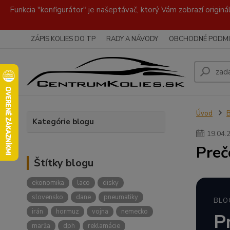
Funkcia "konfigurátor" je našeptávač, ktorý Vám zobrazí originá
ZÁPIS KOLIES DO TP
RADY A NÁVODY
OBCHODNÉ PODMI
Úvod
Kategórie blogu
19
.
04
.
Preč
Štítky blogu
ekonomika
laco
disky
slovensko
dane
pneumatiky
BLO
irán
hormuz
vojna
nemecko
P
marža
dph
reklamácie