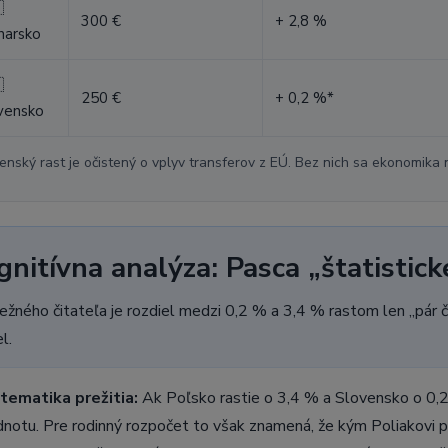

300 €
+ 2,8 %
harsko

250 €
+ 0,2 %*
vensko
enský rast je očistený o vplyv transferov z EÚ. Bez nich sa ekonomika 
nitívna analýza: Pasca „štatistick
ežného čitateľa je rozdiel medzi 0,2 % a 3,4 % rastom len „pár čí
l.
tematika prežitia:
Ak Poľsko rastie o 3,4 % a Slovensko o 0,2 
notu. Pre rodinný rozpočet to však znamená, že kým Poliakovi p