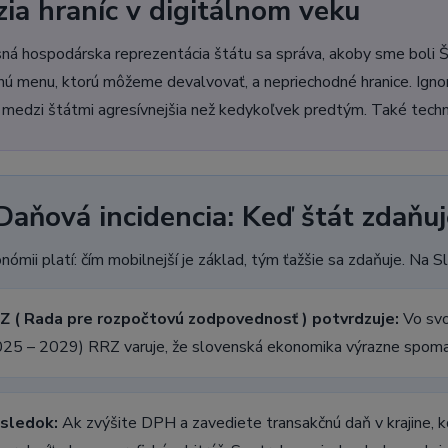
zia hraníc v digitálnom veku
ná hospodárska reprezentácia štátu sa správa, akoby sme boli Šv
nú menu, ktorú môžeme devalvovať, a nepriechodné hranice. Ignor
 medzi štátmi agresívnejšia než kedykoľvek predtým. Také techni
 Daňová incidencia: Keď štát zdaňu
nómii platí: čím mobilnejší je základ, tým ťažšie sa zdaňuje. Na S
Z ( Rada pre rozpočtovú zodpovednosť ) potvrdzuje:
Vo svo
025 – 2029) RRZ varuje, že slovenská ekonomika výrazne spomaľ
sledok:
Ak zvýšite DPH a zavediete transakčnú daň v krajine, kd