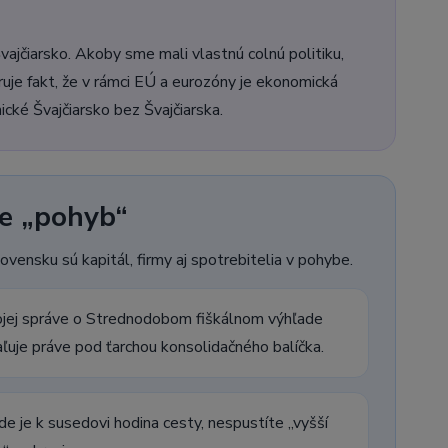
ajčiarsko. Akoby sme mali vlastnú colnú politiku,
uje fakt, že v rámci EÚ a eurozóny je ekonomická
cké Švajčiarsko bez Švajčiarska.
je „pohyb“
lovensku sú kapitál, firmy aj spotrebitelia v pohybe.
jej správe o Strednodobom fiškálnom výhľade
uje práve pod ťarchou konsolidačného balíčka.
e je k susedovi hodina cesty, nespustíte „vyšší