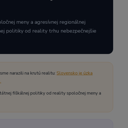
oločnej meny a agresívnej regionálnej
ej politiky od reality trhu nebezpečnejšie
me narazili na krutú realitu:
Slovensko je úzka
.
nej fiškálnej politiky od reality spoločnej meny a