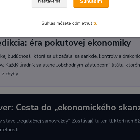
zostali. Keďže zvyšovanie daní vyháňa ďalších platcov, štát musí 
Súhlasím
Nastavenia
ii.
Súhlas môžete odmietnuť
tu
.
edikcia: éra pokutovej ekonomiky
zkej budúcnosti, ktorá sa už začala, sa sankcie, kontroly a drak
ov. Každý úradník sa stane „obchodným zástupcom“ štátu, ktoré
 z chyby.
ver: Cesta do „ekonomického skan
 stave „regulačnej samovraždy“. Zostávajú tu len tí, ktorí nemôž
teľnosti.