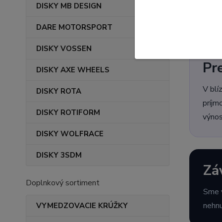
ešte 
DISKY MB DESIGN
repres
DARE MOTORSPORT
DISKY VOSSEN
Pr
DISKY AXE WHEELS
V blí
DISKY ROTA
príjm
DISKY ROTIFORM
výnos
DISKY WOLFRACE
DISKY 3SDM
Zá
Doplnkový sortiment
Sme v
nehnu
VYMEDZOVACIE KRÚŽKY