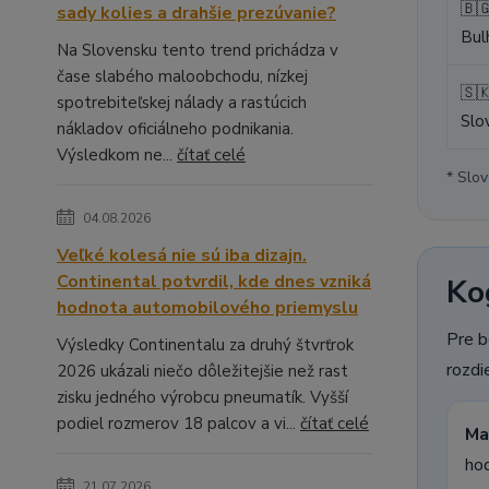
🇧
sady kolies a drahšie prezúvanie?
Bul
Na Slovensku tento trend prichádza v
čase slabého maloobchodu, nízkej
🇸
spotrebiteľskej nálady a rastúcich
Slo
nákladov oficiálneho podnikania.
Výsledkom ne...
čítať celé
* Slov
04.08.2026
Veľké kolesá nie sú iba dizajn.
Continental potvrdil, kde dnes vzniká
Kog
hodnota automobilového priemyslu
Pre b
Výsledky Continentalu za druhý štvrťrok
rozdie
2026 ukázali niečo dôležitejšie než rast
zisku jedného výrobcu pneumatík. Vyšší
podiel rozmerov 18 palcov a vi...
čítať celé
Ma
hod
21.07.2026