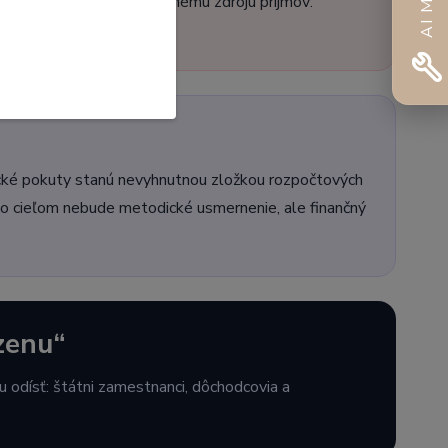
pristúpiť k jedinému zvyš­nému zdroju príjmov:
onické pokuty stanú nevyhnutnou zložkou rozpočtových
ho cieľom nebude metodické usmernenie, ale finančný
zenu“
u odísť: štátni zamestnanci, dôchodcovia a