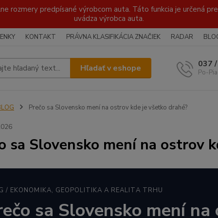
lne rozmery predpísané výrobcom auta. Táto funkcia je určená pre 
uvádza výrobca auta.
ENKY
KONTAKT
PRÁVNA KLASIFIKÁCIA ZNAČIEK
RADAR
BLO
037 
Hľadať v eshope
Po-Pia
BLOG
Prečo sa Slovensko mení na ostrov kde je všetko drahé?
2026
o sa Slovensko mení na ostrov k
G / EKONOMIKA, GEOPOLITIKA A REALITA TRHU
rečo sa Slovensko mení na 