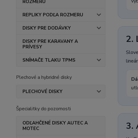
výb
ROZMERU
REPLIKY PODĽA ROZMERU
DISKY PRE DODÁVKY
2.
DISKY PRE KARAVANY A
PRÍVESY
Slove
SNÍMAČE TLAKU TPMS
lineá
Plechové a hybridné disky
Dá
utl
PLECHOVÉ DISKY
Špecialitky do pozornosti
ODĽAHČENÉ DISKY AUTEC A
3.
MOTEC