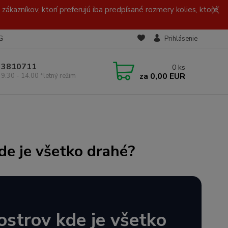
zákazníkov, ktorí preferujú iba predpísané rozmery kolies, ktoré
G
Prihlásenie
/ 3810711
0
ks
za
0,00 EUR
 9.30 - 14.00 *letný režim
de je všetko drahé?
ostrov kde je všetko