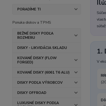
Ilú
PORADÍME TI
Súčas
vlast
Ponuka diskov a TPMS
súťaž
BEŽNÉ DISKY PODĽA
ROZMERU
DISKY - LIKVIDÁCIA SKLADU
1.
KOVANÉ DISKY (FLOW
V eko
FORGED)
KOVANÉ DISKY (6061 T6 ALU)
RR
(2
DISKY PODĽA VÝROBCOV
DISKY OFFROAD
Dô
LUXUSNÉ DISKY PODĽA