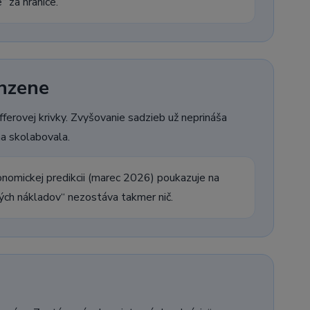
“ za hranice.
anzene
ferovej krivky. Zvyšovanie sadzieb už neprináša
ma skolabovala.
omickej predikcii (marec 2026) poukazuje na
ných nákladov“ nezostáva takmer nič.