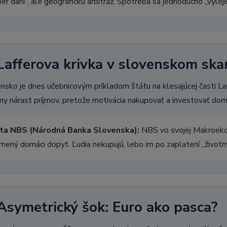
er daní“, ale geografickú arbitráž. Spotreba sa jednoducho „vyleje
 Lafferova krivka v slovenskom sk
nsko je dnes učebnicovým príkladom štátu na klesajúcej časti Laf
rny nárast príjmov, pretože motivácia nakupovať a investovať do
ta NBS (Národná Banka Slovenska):
NBS vo svojej Makroekon
mený domáci dopyt. Ľudia nekupujú, lebo im po zaplatení „život
 Asymetrický šok: Euro ako pasca?