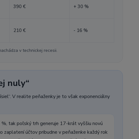
390 €
+ 30 %
210 €
- 16 %
nachádza v technickej recesii.
ej nuly“
siel“. V realite peňaženky je to však exponenciálny
%, tak poľský trh generuje 17-krát vyššiu novú
o zaplatení účtov pribudne v peňaženke každý rok