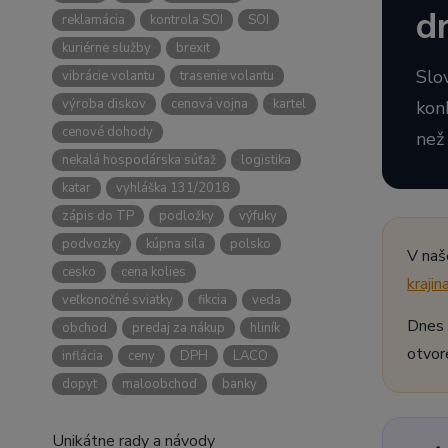
d
reklamácia
kontrola SOI
SOI
kuriérne služby
brexit
Slo
vibrácie volantu
trasenie volantu
výroba diskov
cenová vojna
kartel
kon
cenové dohody
než
nekalá hospodárska súťaž
logistika
katar
vyhláška 131/2018
zápis do TP
podložky
výfuky
podvozky
kúpna sila
polsko
V naš
cesko
cena kolies
krajin
veľkonočné sviatky
fikcia
veda
Dnes 
obchod
predaj za nákup
hliník
otvor
inflácia
ceny
DPH
LACO
dopyt
maloobchod
banky
Unikátne rady a návody