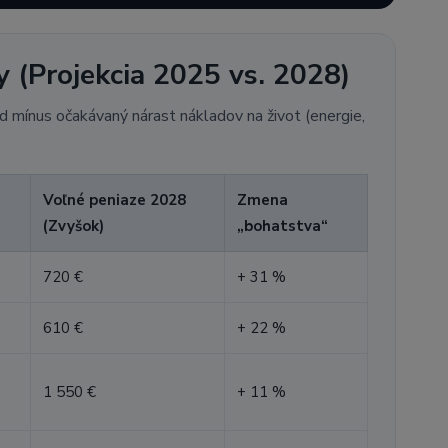
y (Projekcia 2025 vs. 2028)
mínus očakávaný nárast nákladov na život (energie,
Voľné peniaze 2028
Zmena
(Zvyšok)
„bohatstva“
720 €
+ 31 %
610 €
+ 22 %
1 550 €
+ 11 %