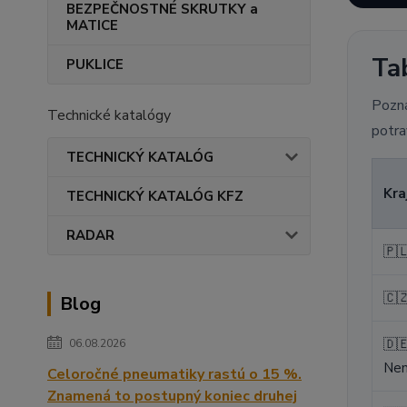
BEZPEČNOSTNÉ SKRUTKY a
MATICE
Ta
PUKLICE
Pozná
Technické katalógy
potra
TECHNICKÝ KATALÓG
Kra
TECHNICKÝ KATALÓG KFZ
RADAR
🇵
🇨
Blog
🇩
06.08.2026
Ne
Celoročné pneumatiky rastú o 15 %.
Znamená to postupný koniec druhej