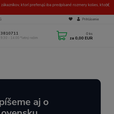
zákazníkov, ktorí preferujú iba predpísané rozmery kolies, ktoré
G
Prihlásenie
/ 3810711
0
ks
za
0,00 EUR
 9.30 - 14.00 *letný režim
píšeme aj o
Slovensku