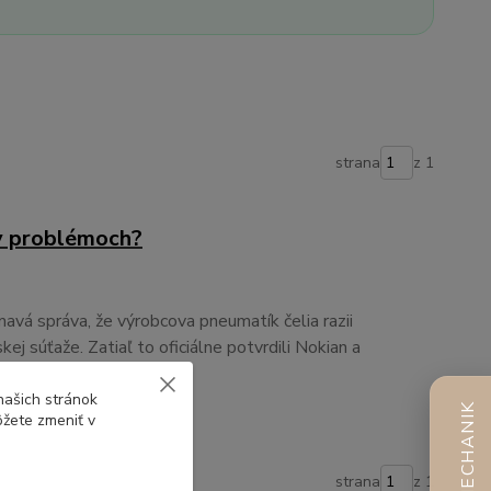
strana
z 1
v problémoch?
avá správa, že výrobcova pneumatík čelia razii
j súťaže. Zatiaľ to oficiálne potvrdili Nokian a
našich stránok
AI MECHANIK
ôžete zmeniť v
strana
z 1