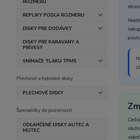
ROZMERU
ekono
REPLIKY PODĽA ROZMERU
Nejde
DISKY PRE DODÁVKY
nakup
postu
DISKY PRE KARAVANY A
PRÍVESY
N
SNÍMAČE TLAKU TPMS
z
Plechové a hybridné disky
PLECHOVÉ DISKY
Zm
Špecialitky do pozornosti
Cieľo
ODĽAHČENÉ DISKY AUTEC A
obcho
MOTEC
vidie