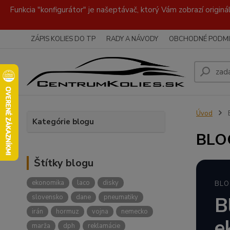
Funkcia "konfigurátor" je našeptávač, ktorý Vám zobrazí originá
ZÁPIS KOLIES DO TP
RADY A NÁVODY
OBCHODNÉ PODMI
Úvod
Kategórie blogu
BLO
Štítky blogu
ekonomika
laco
disky
BLO
slovensko
dane
pneumatiky
B
irán
hormuz
vojna
nemecko
e
marža
dph
reklamácie