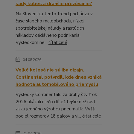
sady kolies a drahšie prezúvanie?
Na Slovensku tento trend prichádza v
čase slabého maloobchodu, nízkej
spotrebiteľskej nálady a rastúcich
nákladov oficiálneho podnikania.
Výsledkom ne...
čítať celé
04.08.2026
Veľké kolesá nie sú iba dizajn.
Continental potvrdil, kde dnes vzniká
hodnota automobilového priemyslu
Výsledky Continentalu za druhý štvrťrok
2026 ukázali niečo dôležitejšie než rast
zisku jedného výrobcu pneumatík. Vyšší
podiel rozmerov 18 palcov a vi...
čítať celé
21.07.2026