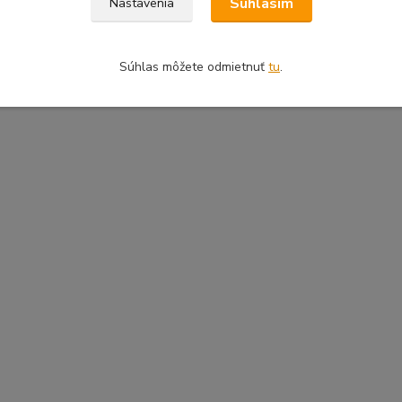
Súhlasím
Nastavenia
Súhlas môžete odmietnuť
tu
.