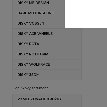
DISKY MB DESIGN
DARE MOTORSPORT
DISKY VOSSEN
DISKY AXE WHEELS
DISKY ROTA
DISKY ROTIFORM
DISKY WOLFRACE
DISKY 3SDM
Doplnkový sortiment
VYMEDZOVACIE KRÚŽKY