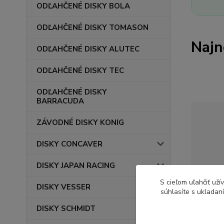
ODĽAHČENÉ DISKY BOLA
ODĽAHČENÉ DISKY TOMASON
Najn
ODĽAHČENÉ DISKY ALUTEC
ODĽAHČENÉ DISKY TEC
ODĽAHČENÉ DISKY
BARRACUDA
ZÁVODNÉ DISKY KONIG
DISKY CONCAVER
DISKY JAPAN RACING
S cieľom uľahčiť už
DISKY VESSER
súhlasíte s ukladan
DISKY SCHMIDT