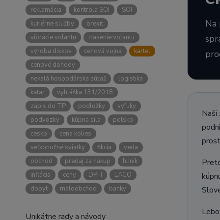
reklamácia
kontrola SOI
SOI
Na 
kuriérne služby
brexit
vibrácie volantu
trasenie volantu
spr
výroba diskov
cenová vojna
kartel
pro
cenové dohody
nekalá hospodárska súťaž
logistika
katar
vyhláška 131/2018
zápis do TP
podložky
výfuky
Naši 
podvozky
kúpna sila
polsko
podni
cesko
cena kolies
prost
veľkonočné sviatky
fikcia
veda
obchod
predaj za nákup
hliník
Preto
inflácia
ceny
DPH
LACO
kúpnu
dopyt
maloobchod
banky
Slove
Lebo 
Unikátne rady a návody