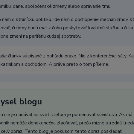
miku, dane, spoločenské zmeny alebo správanie trhu.
 nám o stranícku politiku. Ide nám o pochopenie mechanizmov, kt
ovať, či firmy budú mať z čoho poskytovať kvalitnú službu a či sa
pne zmení na perifériu cudzej spotreby.
aše články sú písané z pohľadu praxe. Nie z konferenčnej sály. K
ákazníkom a obchodom. A práve preto o tom píšeme.
ysel blogu
m nie je nadávať na svet. Cieľom je pomenovať súvislosti. Ak má z
dník nemôže donekonečna zlacňovať, prečo mizne stredná trieda
ť celý obraz. Tento blog je pokusom tento obraz poskladať.