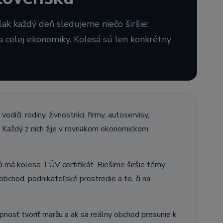
ak každý deň sledujeme niečo širšie:
v a celej ekonomiky. Kolesá sú len konkrétny
diči, rodiny, živnostníci, firmy, autoservisy,
ny. Každý z nich žije v rovnakom ekonomickom
 má koleso TÜV certifikát. Riešime širšie témy:
oobchod, podnikateľské prostredie a to, či na
pnosť tvoriť maržu a ak sa reálny obchod presunie k