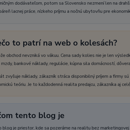
ničným dodávateľom, potom sa Slovensko nezmení len na drahšiu k
áreň lacnej práce, nízkeho príjmu a nočnú ubytovňu pre ekonomik
ečo to patrí na web o kolesách?
že obchod nevzniká vo vákuu. Cena sady kolies nie je len výsle
, mzdy, bankové náklady, regulácie, kúpna sila domácností, dôver
át zvyšuje náklady, zákazník stráca disponibilný príjem a firmy sú
mickú teóriu. Je to každodenná realita predajcu, zákazníka aj celé
čom tento blog je
 blog je priestor, kde sa pozeráme na realitu bez marketingovej 