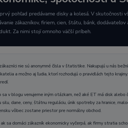
prvý pohľad predávame disky a kolesá. V skutočnosti vš
ávanie zákazníkov, firiem, cien, štátu, bánk, dodávateľo
dukt. Za nimi stojí omnoho väčší príbeh.
zákazníci nie sú anonymné čísla v štatistike. Nakupujú u nás bežní vo
katelia a možno aj ľudia, ktorí rozhodujú o pravidlách tejto kraji
redí.
 sa v blogu venujeme iným otázkam, než aké ET má disk alebo či
 silu, dane, ceny, štátnu reguláciu, únik spotreby za hranice, mal
nsku vôbec zostane priestor pre normálny obchod.
ak sa domáci zákazník ekonomicky vyčerpá, ak firmy stratia scho