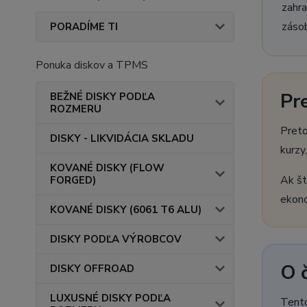
zahra
zásob
PORADÍME TI
Ponuka diskov a TPMS
Pr
BEŽNÉ DISKY PODĽA
ROZMERU
Preto
DISKY - LIKVIDÁCIA SKLADU
kurzy
KOVANÉ DISKY (FLOW
Ak št
FORGED)
ekono
KOVANÉ DISKY (6061 T6 ALU)
DISKY PODĽA VÝROBCOV
O 
DISKY OFFROAD
LUXUSNÉ DISKY PODĽA
Tento