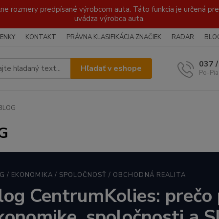
lne rozmery predpísané výrobcom auta. Táto funkcia je určená pre 
uvádza výrobca auta.
ENKY
KONTAKT
PRÁVNA KLASIFIKÁCIA ZNAČIEK
RADAR
BLO
037 
Hľadať v eshope
Po-Pia
BLOG
G
G / EKONOMIKA / SPOLOČNOSŤ / OBCHODNÁ REALITA
log CentrumKolies: prečo 
konomike, spoločnosti a 