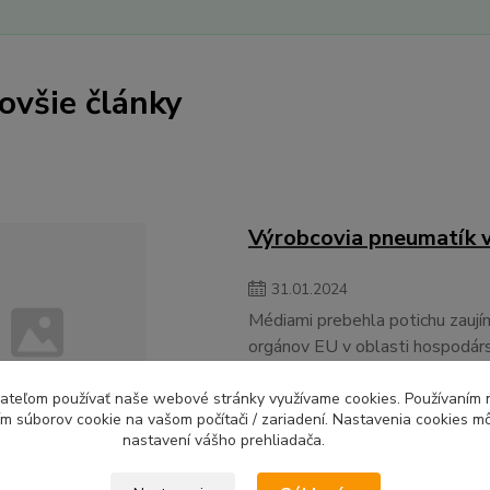
ovšie články
Výrobcovia pneumatík 
31
.
01
.
2024
Médiami prebehla potichu zaujím
orgánov EU v oblasti hospodárske
Continental
ívateľom používať naše webové stránky využívame cookies. Používaním 
celý článok
ím súborov cookie na vašom počítači / zariadení. Nastavenia cookies m
nastavení vášho prehliadača.