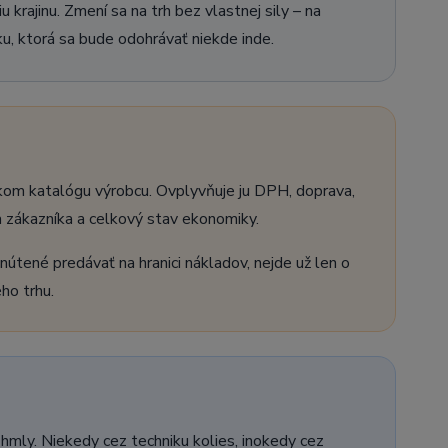
rajinu. Zmení sa na trh bez vlastnej sily – na
u, ktorá sa bude odohrávať niekde inde.
dkom katalógu výrobcu. Ovplyvňuje ju DPH, doprava,
a zákazníka a celkový stav ekonomiky.
 nútené predávať na hranici nákladov, nejde už len o
ho trhu.
hmly. Niekedy cez techniku kolies, inokedy cez