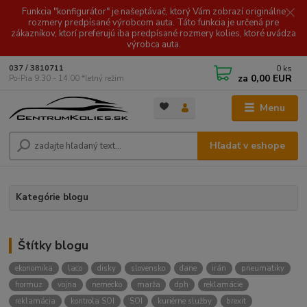
Funkcia "konfigurátor" je našeptávač, ktorý Vám zobrazí originálne
rozmery predpísané výrobcom auta. Táto funkcia je určená pre
zákazníkov, ktorí preferujú iba predpísané rozmery kolies, ktoré uvádza
výrobca auta.
0
ks
037 / 3810711
za
0,00 EUR
Po-Pia 9.30 - 14.00 *letný režim
Menu
Hľadať v eshope
Kategórie blogu
Štítky blogu
ekonomika
laco
disky
slovensko
dane
irán
pneumatiky
hormuz
vojna
nemecko
marža
dph
reklamácie
reklamácia
kontrola SOI
SOI
kuriérne služby
brexit