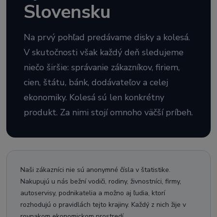
Slovensku
Na prvý pohľad predávame disky a kolesá.
V skutočnosti však každý deň sledujeme
niečo širšie: správanie zákazníkov, firiem,
cien, štátu, bánk, dodávateľov a celej
ekonomiky. Kolesá sú len konkrétny
produkt. Za nimi stojí omnoho väčší príbeh.
Naši zákazníci nie sú anonymné čísla v štatistike.
Nakupujú u nás bežní vodiči, rodiny, živnostníci, firmy,
autoservisy, podnikatelia a možno aj ľudia, ktorí
rozhodujú o pravidlách tejto krajiny. Každý z nich žije v
rovnakom ekonomickom prostredí.