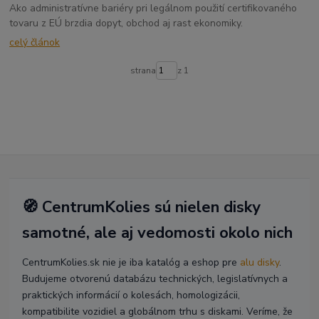
Ako administratívne bariéry pri legálnom použití certifikovaného
tovaru z EÚ brzdia dopyt, obchod aj rast ekonomiky.
celý článok
strana
z 1
🧭 CentrumKolies sú nielen disky
samotné, ale aj vedomosti okolo nich
CentrumKolies.sk nie je iba katalóg a eshop pre
alu disky
.
Budujeme otvorenú databázu technických, legislatívnych a
praktických informácií o kolesách, homologizácii,
kompatibilite vozidiel a globálnom trhu s diskami. Veríme, že