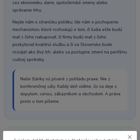
cez ekonomiku, dane, spoločenské zmeny alebo
správanie trhu.
Nejde nám o stranícku politiku. Ide nám o pochopenie
mechanizmov, ktoré rozhodujú o tom, či ľudia ešte budú
mať z čoho nakupovať, či firmy budú mať z čoho
poskytovať kvalitnú službu a či sa Slovensko bude
rozvíjať ako živý trh, alebo sa postupne zmení na perifériu
cudzej spotreby.
Naše články sú písané z pohľadu praxe. Nie z
konferenčnej sály. Každý deň vidíme, čo sa deje s
dopytom, cenou, zákazníkom a obchodom. A práve
preto o tom píšeme.
Zmysel blogu