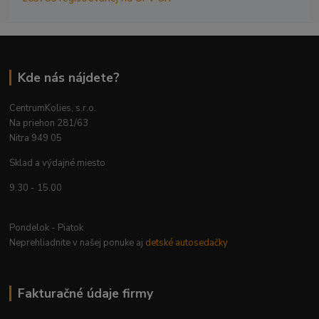
Kde nás nájdete?
CentrumKolies, s.r.o.
Na priehon 281/63
Nitra 949 05
Sklad a výdajné miesto
9.30 - 15.00
Pondelok - Piatok
Neprehliadnite v našej ponuke aj
detské autosedačky
Fakturačné údaje firmy