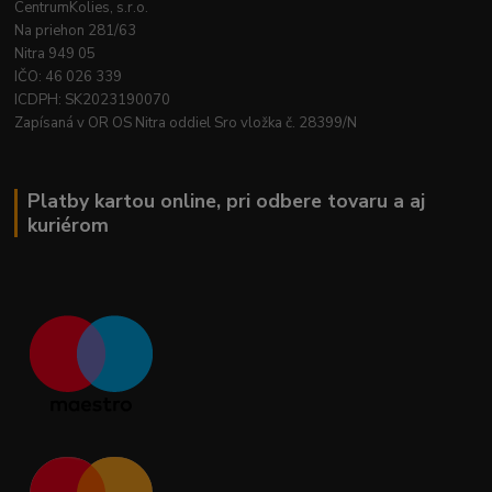
CentrumKolies, s.r.o.
Na priehon 281/63
Nitra 949 05
IČO: 46 026 339
ICDPH: SK2023190070
Zapísaná v OR OS Nitra oddiel Sro vložka č. 28399/N
Platby kartou online, pri odbere tovaru a aj
kuriérom