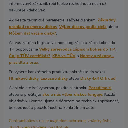
informovaný zákazník robí lepšie rozhodnutia nech už
nakupuje kdekoľvek.
Ak riešite technické parametre, začnite článkami
Základný
prehľad rozmerov diskov
,
Výber diskov podľa cieľa
alebo
Môžem dať väčšie disky?
.
Ak vás zaujíma legislatíva, homologizácia a zápis kolies do
TP, odporúčame
Veľký sprievodca zápisom kolies do TP
,
Čo je TÜV certifikát?
,
KBA vs TÜV
a
Normy a zákony –
pravidlá a prax
.
Pri výbere konkrétneho produktu pokračujte do sekcií
Hliníkové
disky
,
Luxusné disky
alebo
Disky 4x4 Offroad
.
Ak si nie ste istí výberom, pozrite si stránku
Poradíme ti
alebo si prečítajte
ako u nás výber diskov funguje
. Každú
objednávku kontrolujeme s dôrazom na technickú správnosť,
bezpečnosť a použiteľnosť na konkrétnom aute.
CentrumKolies s.r.o. je majiteľom ochrannej známky číslo
263785 registrovanej na ÚPV SR