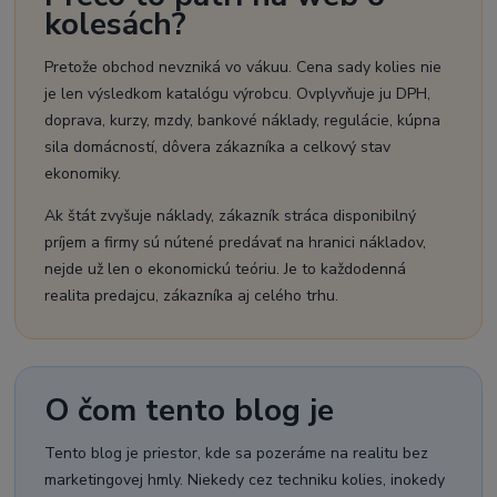
kolesách?
Pretože obchod nevzniká vo vákuu. Cena sady kolies nie
je len výsledkom katalógu výrobcu. Ovplyvňuje ju DPH,
doprava, kurzy, mzdy, bankové náklady, regulácie, kúpna
sila domácností, dôvera zákazníka a celkový stav
ekonomiky.
Ak štát zvyšuje náklady, zákazník stráca disponibilný
príjem a firmy sú nútené predávať na hranici nákladov,
nejde už len o ekonomickú teóriu. Je to každodenná
realita predajcu, zákazníka aj celého trhu.
O čom tento blog je
Tento blog je priestor, kde sa pozeráme na realitu bez
marketingovej hmly. Niekedy cez techniku kolies, inokedy