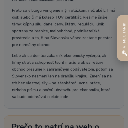
Preto sa v blogu venujeme iným otázkam, než aké ET má
disk alebo či má koleso TÜV certifikát. Riešime širšie
témy: kúpnu silu, dane, ceny, štátnu reguláciu, únik
AI MECHANIK
spotreby za hranice, maloobchod, podnikateľské
prostredie a to, či na Slovensku vôbec zostane priestor
pre normálny obchod.
Lebo ak sa domáci zákazník ekonomicky vyčerpá, ak
firmy stratia schopnosť tvoriť maržu a ak sa reálny
obchod presunie k zahraničným dodávateľom, potom sa
Slovensko nezmení len na drahšiu krajinu. Zmení sa na
trh bez vlastnej sily – na zásobáreň lacnej práce,
nízkeho príjmu a nočnú ubytovňu pre ekonomiku, ktorá
sa bude odohrávať niekde inde.
Prečo to patrí na web o