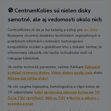
🧭 CentrumKolies sú nielen disky
samotné, ale aj vedomosti okolo nich
CentrumKolies.sk nie je iba katalóg a eshop pre
alu disky
.
Budujeme otvorenú databázu technických, legislatívnych a
praktických informácií o kolesách, homologizácii,
kompatibilite vozidiel a globálnom trhu s diskami. Veríme, že
informovaný zákazník robí lepšie rozhodnutia nech už
nakupuje kdekoľvek.
Ak riešite technické parametre, začnite článkami
Základný
prehľad rozmerov diskov
,
Výber diskov podľa cieľa
alebo
Môžem dať väčšie disky?
.
Ak vás zaujíma legislatíva, homologizácia a zápis kolies do
TP, odporúčame
Veľký sprievodca zápisom kolies do TP
,
Čo je TÜV certifikát?
,
KBA vs TÜV
a
Normy a zákony –
pravidlá a prax
.