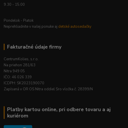
9.30 - 15.00
Pondelok - Piatok
Neprehliadnite v našej ponuke aj
detské autosedačky
Fakturačné údaje firmy
CentrumKolies, s.r.o.
Na priehon 281/63
Nitra 949 05
IČO: 46 026 339
ICDPH: SK2023190070
Zapísaná v OR OS Nitra oddiel Sro vložka č. 28399/N
Platby kartou online, pri odbere tovaru a aj
kuriérom