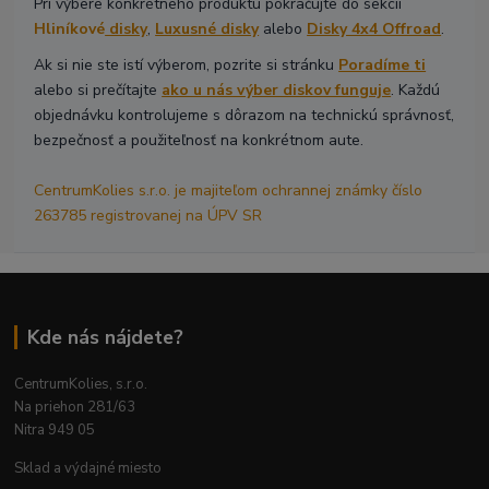
Pri výbere konkrétneho produktu pokračujte do sekcií
Hliníkové
disky
,
Luxusné disky
alebo
Disky 4x4 Offroad
.
Ak si nie ste istí výberom, pozrite si stránku
Poradíme ti
alebo si prečítajte
ako u nás výber diskov funguje
. Každú
objednávku kontrolujeme s dôrazom na technickú správnosť,
bezpečnosť a použiteľnosť na konkrétnom aute.
CentrumKolies s.r.o. je majiteľom ochrannej známky číslo
263785 registrovanej na ÚPV SR
Kde nás nájdete?
CentrumKolies, s.r.o.
Na priehon 281/63
Nitra 949 05
Sklad a výdajné miesto