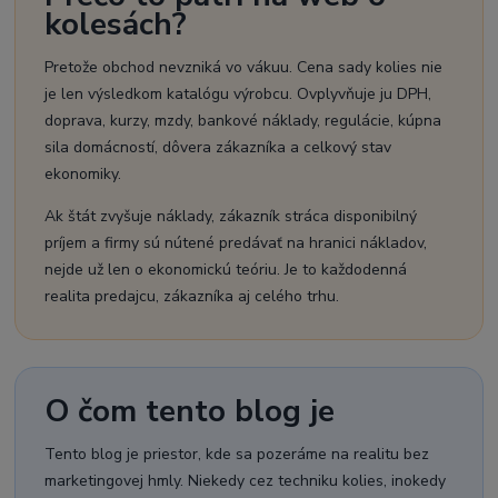
kolesách?
Pretože obchod nevzniká vo vákuu. Cena sady kolies nie
je len výsledkom katalógu výrobcu. Ovplyvňuje ju DPH,
doprava, kurzy, mzdy, bankové náklady, regulácie, kúpna
sila domácností, dôvera zákazníka a celkový stav
ekonomiky.
Ak štát zvyšuje náklady, zákazník stráca disponibilný
príjem a firmy sú nútené predávať na hranici nákladov,
nejde už len o ekonomickú teóriu. Je to každodenná
realita predajcu, zákazníka aj celého trhu.
O čom tento blog je
Tento blog je priestor, kde sa pozeráme na realitu bez
marketingovej hmly. Niekedy cez techniku kolies, inokedy