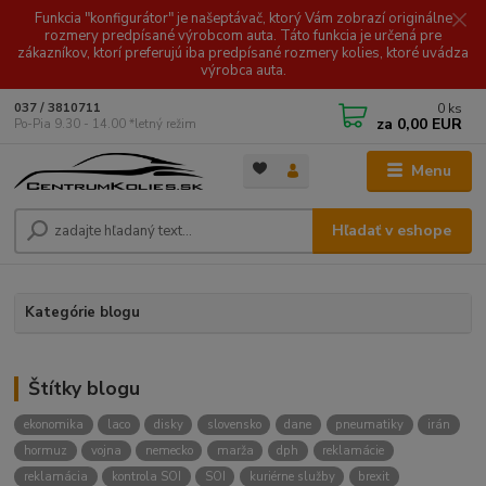
Funkcia "konfigurátor" je našeptávač, ktorý Vám zobrazí originálne
rozmery predpísané výrobcom auta. Táto funkcia je určená pre
zákazníkov, ktorí preferujú iba predpísané rozmery kolies, ktoré uvádza
výrobca auta.
0
ks
037 / 3810711
za
0,00 EUR
Po-Pia 9.30 - 14.00 *letný režim
Menu
Hľadať v eshope
Kategórie blogu
Štítky blogu
ekonomika
laco
disky
slovensko
dane
pneumatiky
irán
hormuz
vojna
nemecko
marža
dph
reklamácie
reklamácia
kontrola SOI
SOI
kuriérne služby
brexit