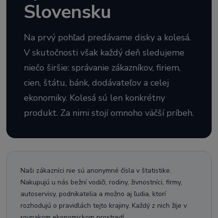
Slovensku
Na prvý pohľad predávame disky a kolesá.
V skutočnosti však každý deň sledujeme
niečo širšie: správanie zákazníkov, firiem,
cien, štátu, bánk, dodávateľov a celej
ekonomiky. Kolesá sú len konkrétny
produkt. Za nimi stojí omnoho väčší príbeh.
Naši zákazníci nie sú anonymné čísla v štatistike.
Nakupujú u nás bežní vodiči, rodiny, živnostníci, firmy,
autoservisy, podnikatelia a možno aj ľudia, ktorí
rozhodujú o pravidlách tejto krajiny. Každý z nich žije v
rovnakom ekonomickom prostredí.