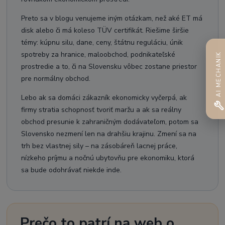
Preto sa v blogu venujeme iným otázkam, než aké ET má
disk alebo či má koleso TÜV certifikát. Riešime širšie
témy: kúpnu silu, dane, ceny, štátnu reguláciu, únik
spotreby za hranice, maloobchod, podnikateľské
AI MECHANIK
prostredie a to, či na Slovensku vôbec zostane priestor
pre normálny obchod.
Lebo ak sa domáci zákazník ekonomicky vyčerpá, ak
firmy stratia schopnosť tvoriť maržu a ak sa reálny
obchod presunie k zahraničným dodávateľom, potom sa
Slovensko nezmení len na drahšiu krajinu. Zmení sa na
trh bez vlastnej sily – na zásobáreň lacnej práce,
nízkeho príjmu a nočnú ubytovňu pre ekonomiku, ktorá
sa bude odohrávať niekde inde.
Prečo to patrí na web o