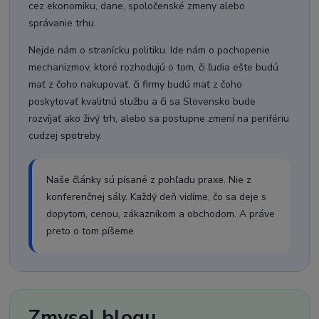
cez ekonomiku, dane, spoločenské zmeny alebo
správanie trhu.
Nejde nám o stranícku politiku. Ide nám o pochopenie
mechanizmov, ktoré rozhodujú o tom, či ľudia ešte budú
mať z čoho nakupovať, či firmy budú mať z čoho
poskytovať kvalitnú službu a či sa Slovensko bude
rozvíjať ako živý trh, alebo sa postupne zmení na perifériu
cudzej spotreby.
Naše články sú písané z pohľadu praxe. Nie z
konferenčnej sály. Každý deň vidíme, čo sa deje s
dopytom, cenou, zákazníkom a obchodom. A práve
preto o tom píšeme.
Zmysel blogu