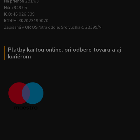
Na priehon 281/63
Nitra 949 05
IČO: 46 026 339
ICDPH: SK2023190070
Zapísaná v OR OS Nitra oddiel Sro vložka č. 28399/N
Platby kartou online, pri odbere tovaru a aj
kuriérom