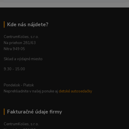
Kde nás nájdete?
CentrumKolies, s.r.o.
Na priehon 281/63
Nitra 949 05
Sklad a výdajné miesto
9.30 - 15.00
Pondelok - Piatok
Neprehliadnite v našej ponuke aj
detské autosedačky
Fakturačné údaje firmy
CentrumKolies, s.r.o.