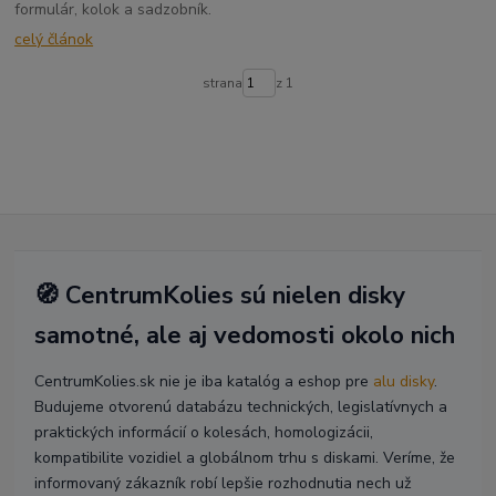
formulár, kolok a sadzobník.
celý článok
strana
z 1
🧭 CentrumKolies sú nielen disky
samotné, ale aj vedomosti okolo nich
CentrumKolies.sk nie je iba katalóg a eshop pre
alu disky
.
Budujeme otvorenú databázu technických, legislatívnych a
praktických informácií o kolesách, homologizácii,
kompatibilite vozidiel a globálnom trhu s diskami. Veríme, že
informovaný zákazník robí lepšie rozhodnutia nech už