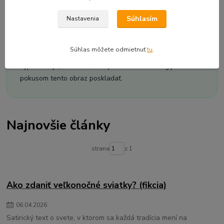
Cieľom nie je nadávať na svet. Cieľom je pomenovať
Súhlasím
Nastavenia
súvislosti. Ak má zákazník pochopiť, prečo je cena vyššia,
prečo obchodník nemôže donekonečna zlacňovať, prečo
Súhlas môžete odmietnuť
tu
.
mizne stredná trieda alebo prečo sa slovenský trh
vyprázdňuje, musí vidieť celý obraz. Tento blog je
pokusom tento obraz poskladať.
Najnovšie články
strana
z 1
Ako zdaniť veľkonočné sviatky? (fikcia)
06
.
04
.
2026
Satirický text o svete, v ktorom sa každá tradícia mení na