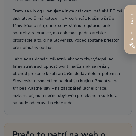
Preto sa v blogu venujeme iným otázkam, než aké ET má
AI MECHANIK
disk alebo či má koleso TÜV certifikát. Riešime širšie
témy: kúpnu silu, dane, ceny, štátnu reguláciu, únik
spotreby za hranice, maloobchod, podnikateľské
prostredie a to, či na Slovensku vôbec zostane priestor
pre normálny obchod.
Lebo ak sa domáci zákazník ekonomicky vyčerpá, ak
firmy stratia schopnosť tvoriť maržu a ak sa reálny
obchod presunie k zahraničným dodávateľom, potom sa
Slovensko nezmení len na drahšiu krajinu. Zmení sa na
trh bez vlastnej sily – na zásobáreň lacnej práce,
nízkeho príjmu a nočnú ubytovňu pre ekonomiku, ktorá
sa bude odohrávať niekde inde.
Prečo to patrí na web o