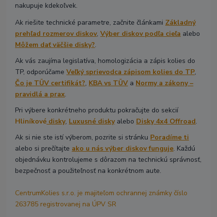
nakupuje kdekoľvek.
Ak riešite technické parametre, začnite článkami
Základný
prehľad rozmerov diskov
,
Výber diskov podľa cieľa
alebo
Môžem dať väčšie disky?
.
Ak vás zaujíma legislatíva, homologizácia a zápis kolies do
TP, odporúčame
Veľký sprievodca zápisom kolies do TP
,
Čo je TÜV certifikát?
,
KBA vs TÜV
a
Normy a zákony –
pravidlá a prax
.
Pri výbere konkrétneho produktu pokračujte do sekcií
Hliníkové
disky
,
Luxusné disky
alebo
Disky 4x4 Offroad
.
Ak si nie ste istí výberom, pozrite si stránku
Poradíme ti
alebo si prečítajte
ako u nás výber diskov funguje
. Každú
objednávku kontrolujeme s dôrazom na technickú správnosť,
bezpečnosť a použiteľnosť na konkrétnom aute.
CentrumKolies s.r.o. je majiteľom ochrannej známky číslo
263785 registrovanej na ÚPV SR