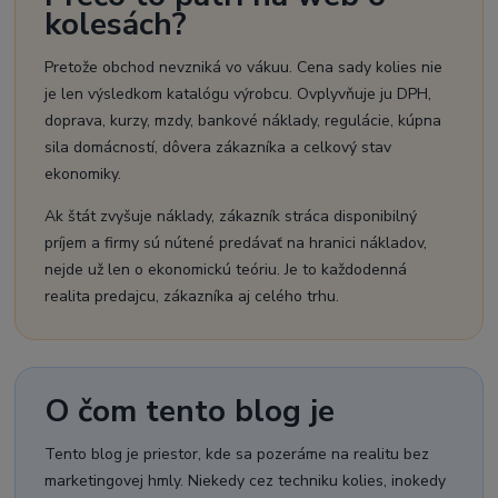
kolesách?
Pretože obchod nevzniká vo vákuu. Cena sady kolies nie
je len výsledkom katalógu výrobcu. Ovplyvňuje ju DPH,
doprava, kurzy, mzdy, bankové náklady, regulácie, kúpna
sila domácností, dôvera zákazníka a celkový stav
ekonomiky.
Ak štát zvyšuje náklady, zákazník stráca disponibilný
príjem a firmy sú nútené predávať na hranici nákladov,
nejde už len o ekonomickú teóriu. Je to každodenná
realita predajcu, zákazníka aj celého trhu.
O čom tento blog je
Tento blog je priestor, kde sa pozeráme na realitu bez
marketingovej hmly. Niekedy cez techniku kolies, inokedy