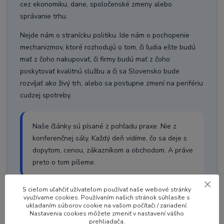
cez ekonomiku, dane, spoločenské zmeny alebo
správanie trhu.
Nejde nám o stranícku politiku. Ide nám o pochopenie
mechanizmov, ktoré rozhodujú o tom, či ľudia ešte budú
mať z čoho nakupovať, či firmy budú mať z čoho
poskytovať kvalitnú službu a či sa Slovensko bude
rozvíjať ako živý trh, alebo sa postupne zmení na perifériu
cudzej spotreby.
Naše články sú písané z pohľadu praxe. Nie z
konferenčnej sály. Každý deň vidíme, čo sa deje s
dopytom, cenou, zákazníkom a obchodom. A práve
preto o tom píšeme.
S cieľom uľahčiť užívateľom používať naše webové stránky
využívame cookies. Používaním našich stránok súhlasíte s
ukladaním súborov cookie na vašom počítači / zariadení.
Nastavenia cookies môžete zmeniť v nastavení vášho
Zmysel blogu
prehliadača.