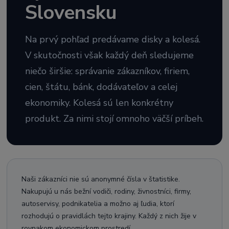
Slovensku
Na prvý pohľad predávame disky a kolesá.
V skutočnosti však každý deň sledujeme
niečo širšie: správanie zákazníkov, firiem,
cien, štátu, bánk, dodávateľov a celej
ekonomiky. Kolesá sú len konkrétny
produkt. Za nimi stojí omnoho väčší príbeh.
Naši zákazníci nie sú anonymné čísla v štatistike.
Nakupujú u nás bežní vodiči, rodiny, živnostníci, firmy,
autoservisy, podnikatelia a možno aj ľudia, ktorí
rozhodujú o pravidlách tejto krajiny. Každý z nich žije v
rovnakom ekonomickom prostredí.