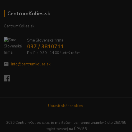
CentrumKolies.sk
CentrumKolies.sk
Sme Slovenská firma
037 / 3810711
Po-Pia 9.30 - 14.00 *letný režim
info@centrumkolies.sk
Upravit sběr cookies.
2026 CentrumKolies s.r.o. je majiteľom ochrannej známky číslo 263785
registrovanej na ÚPV SR