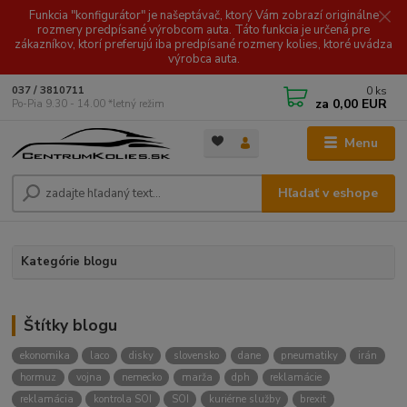
Funkcia "konfigurátor" je našeptávač, ktorý Vám zobrazí originálne
rozmery predpísané výrobcom auta. Táto funkcia je určená pre
zákazníkov, ktorí preferujú iba predpísané rozmery kolies, ktoré uvádza
výrobca auta.
0
ks
037 / 3810711
za
0,00 EUR
Po-Pia 9.30 - 14.00 *letný režim
Menu
Hľadať v eshope
Kategórie blogu
Štítky blogu
ekonomika
laco
disky
slovensko
dane
pneumatiky
irán
hormuz
vojna
nemecko
marža
dph
reklamácie
reklamácia
kontrola SOI
SOI
kuriérne služby
brexit