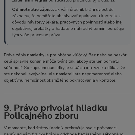
zisteniam integrálnou súčasťou protokolu (§ 6 ods. 2).
Odmietnutie zápisu:
ak vám úradník bráni uviesť do
záznamu, že nemôžete absolvovať opakovanú kontrolu z
dôvodu návštevy lekára, pracovných povinností alebo inej
objektívnej prekážky a žiadate o náhradný termín, porušuje
tým vaše procesné práva.
Práve zápis námietky je pre občana kľúčový. Bez neho sa neskôr
celé správne konanie môže tváriť tak, akoby ste len odmietli
súčinnosť. So zápisom námietky je situácia iná: vzniká dôkaz, že
ste nekonali svojvoľne, ale namietali ste neprimeranosť alebo
objektívnu nemožnosť okamžitého pokračovania v kontrole.
9. Právo privolať hliadku
Policajného zboru
V momente, keď štátny úradník prekračuje svoje právomoci,
napríklad vám fyzicky bráni v odchode bez jasného zákonného