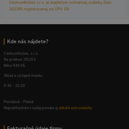
CentrumKolies s.r.o. je majiteľom ochrannej známky číslo
263785 registrovanej na ÚPV SR
Kde nás nájdete?
CentrumKolies, s.r.o.
Na priehon 281/63
Nitra 949 05
Sklad a výdajné miesto
9.30 - 15.00
Pondelok - Piatok
Neprehliadnite v našej ponuke aj
detské autosedačky
Fakturačné údaje firmy