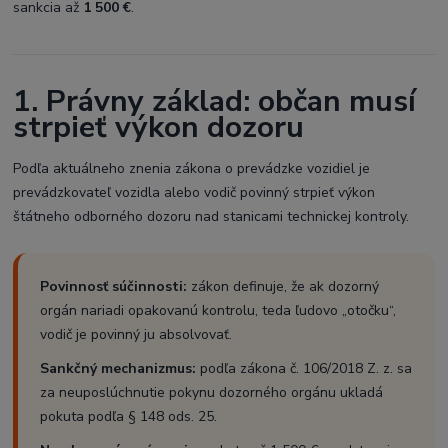
sankcia až
1 500 €
.
1. Právny základ: občan musí
strpieť výkon dozoru
Podľa aktuálneho znenia zákona o prevádzke vozidiel je
prevádzkovateľ vozidla alebo vodič povinný strpieť výkon
štátneho odborného dozoru nad stanicami technickej kontroly.
Povinnosť súčinnosti:
zákon definuje, že ak dozorný
orgán nariadi opakovanú kontrolu, teda ľudovo „otočku“,
vodič je povinný ju absolvovať.
Sankčný mechanizmus:
podľa zákona č. 106/2018 Z. z. sa
za neuposlúchnutie pokynu dozorného orgánu ukladá
pokuta podľa § 148 ods. 25.