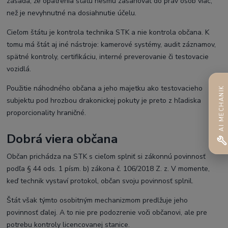
zásada, že opatrenia štátu nesmú zasahovať do práv osôb viac,
než je nevyhnutné na dosiahnutie účelu.
Cieľom štátu je kontrola technika STK a nie kontrola občana. K
tomu má štát aj iné nástroje: kamerové systémy, audit záznamov,
spätné kontroly, certifikáciu, interné preverovanie či testovacie
vozidlá.
Použitie náhodného občana a jeho majetku ako testovacieho
AI MECHANIK
subjektu pod hrozbou drakonickej pokuty je preto z hľadiska
proporcionality hraničné.
Dobrá viera občana
Občan prichádza na STK s cieľom splniť si zákonnú povinnosť
podľa § 44 ods. 1 písm. b) zákona č. 106/2018 Z. z. V momente,
keď technik vystaví protokol, občan svoju povinnosť splnil.
Štát však týmto osobitným mechanizmom predlžuje jeho
povinnosť ďalej. A to nie pre podozrenie voči občanovi, ale pre
potrebu kontroly licencovanej stanice.