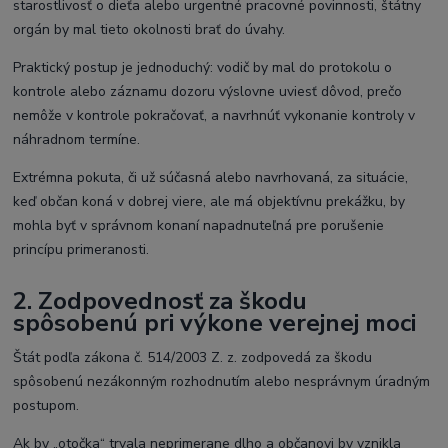
starostlivosť o dieťa alebo urgentné pracovné povinnosti, štátny
orgán by mal tieto okolnosti brať do úvahy.
Praktický postup je jednoduchý: vodič by mal do protokolu o
kontrole alebo záznamu dozoru výslovne uviesť dôvod, prečo
nemôže v kontrole pokračovať, a navrhnúť vykonanie kontroly v
náhradnom termíne.
Extrémna pokuta, či už súčasná alebo navrhovaná, za situácie,
keď občan koná v dobrej viere, ale má objektívnu prekážku, by
mohla byť v správnom konaní napadnuteľná pre porušenie
princípu primeranosti.
2. Zodpovednosť za škodu
spôsobenú pri výkone verejnej moci
Štát podľa zákona č. 514/2003 Z. z. zodpovedá za škodu
spôsobenú nezákonným rozhodnutím alebo nesprávnym úradným
postupom.
Ak by „otočka“ trvala neprimerane dlho a občanovi by vznikla