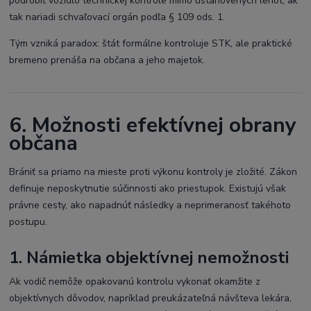
podrobiť vozidlo technickej kontrole mimo ustanovených lehôt, ak
tak nariadi schvaľovací orgán podľa § 109 ods. 1.
Tým vzniká paradox: štát formálne kontroluje STK, ale praktické
bremeno prenáša na občana a jeho majetok.
6. Možnosti efektívnej obrany
občana
Brániť sa priamo na mieste proti výkonu kontroly je zložité. Zákon
definuje neposkytnutie súčinnosti ako priestupok. Existujú však
právne cesty, ako napadnúť následky a neprimeranosť takéhoto
postupu.
1. Námietka objektívnej nemožnosti
Ak vodič nemôže opakovanú kontrolu vykonať okamžite z
objektívnych dôvodov, napríklad preukázateľná návšteva lekára,