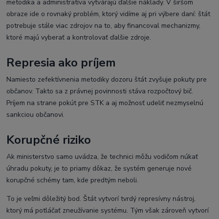
metodika a administratíva vytvárajú ďalšie náklady. V širšom
obraze ide o rovnaký problém, ktorý vidíme aj pri výbere daní: štát
potrebuje stále viac zdrojov na to, aby financoval mechanizmy,
ktoré majú vyberať a kontrolovať ďalšie zdroje.
Represia ako príjem
Namiesto zefektívnenia metodiky dozoru štát zvyšuje pokuty pre
občanov. Takto sa z právnej povinnosti stáva rozpočtový bič.
Príjem na strane pokút pre STK a aj možnosť udeliť nezmyselnú
sankciou občanovi.
Korupčné riziko
Ak ministerstvo samo uvádza, že technici môžu vodičom núkať
úhradu pokuty, je to priamy dôkaz, že systém generuje nové
korupčné schémy tam, kde predtým neboli.
To je veľmi dôležitý bod. Štát vytvorí tvrdý represívny nástroj,
ktorý má potláčať zneužívanie systému. Tým však zároveň vytvorí