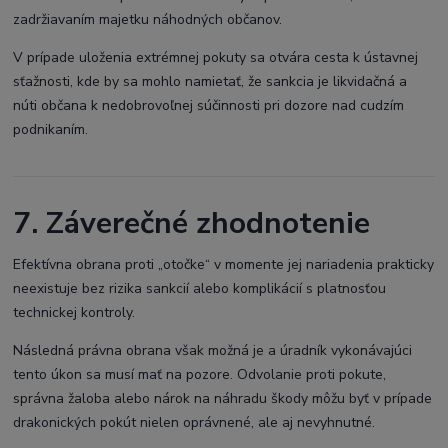
zadržiavaním majetku náhodných občanov.
V prípade uloženia extrémnej pokuty sa otvára cesta k ústavnej
sťažnosti, kde by sa mohlo namietať, že sankcia je likvidačná a
núti občana k nedobrovoľnej súčinnosti pri dozore nad cudzím
podnikaním.
7. Záverečné zhodnotenie
Efektívna obrana proti „otočke“ v momente jej nariadenia prakticky
neexistuje bez rizika sankcií alebo komplikácií s platnosťou
technickej kontroly.
Následná právna obrana však možná je a úradník vykonávajúci
tento úkon sa musí mať na pozore. Odvolanie proti pokute,
správna žaloba alebo nárok na náhradu škody môžu byť v prípade
drakonických pokút nielen oprávnené, ale aj nevyhnutné.