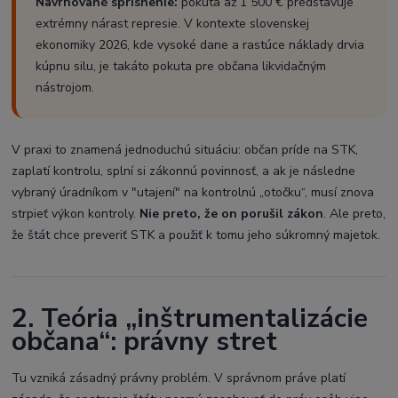
Navrhované sprísnenie:
pokuta až 1 500 € predstavuje
extrémny nárast represie. V kontexte slovenskej
ekonomiky 2026, kde vysoké dane a rastúce náklady drvia
kúpnu silu, je takáto pokuta pre občana likvidačným
nástrojom.
V praxi to znamená jednoduchú situáciu: občan príde na STK,
zaplatí kontrolu, splní si zákonnú povinnosť, a ak je následne
vybraný úradníkom v "utajení" na kontrolnú „otočku“, musí znova
strpieť výkon kontroly.
Nie preto, že on porušil zákon
. Ale preto,
že štát chce preveriť STK a použiť k tomu jeho súkromný majetok.
2. Teória „inštrumentalizácie
občana“: právny stret
Tu vzniká zásadný právny problém. V správnom práve platí