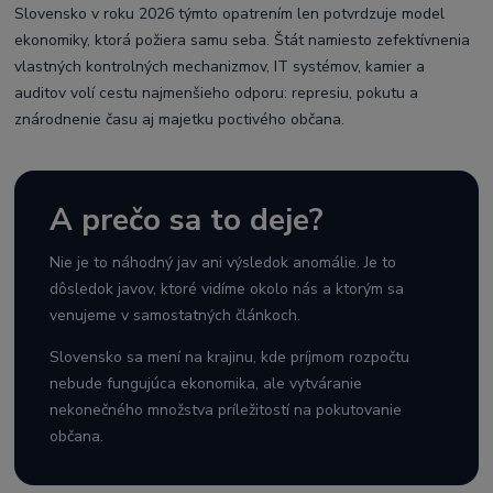
Slovensko v roku 2026 týmto opatrením len potvrdzuje model
ekonomiky, ktorá požiera samu seba. Štát namiesto zefektívnenia
vlastných kontrolných mechanizmov, IT systémov, kamier a
auditov volí cestu najmenšieho odporu: represiu, pokutu a
znárodnenie času aj majetku poctivého občana.
A prečo sa to deje?
Nie je to náhodný jav ani výsledok anomálie. Je to
dôsledok javov, ktoré vidíme okolo nás a ktorým sa
venujeme v samostatných článkoch.
Slovensko sa mení na krajinu, kde príjmom rozpočtu
nebude fungujúca ekonomika, ale vytváranie
nekonečného množstva príležitostí na pokutovanie
občana.