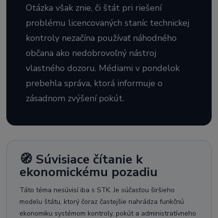
Otázka však znie, či štát pri riešení
problému licencovaných staníc technickej
kontroly nezačína používať náhodného
občana ako nedobrovoľný nástroj
vlastného dozoru. Médiami v pondelok
prebehla správa, ktorá informuje o
zásadnom zvýšení pokút.
🧭 Súvisiace čítanie k
ekonomickému pozadiu
Táto téma nesúvisí iba s STK. Je súčasťou širšieho
modelu štátu, ktorý čoraz častejšie nahrádza funkčnú
ekonomiku systémom kontroly, pokút a administratívneho