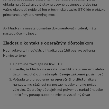
ohľadu na váš zdravotný stav, pracovné povinnosti alebo inú
vážnu okolnosť, nejde už len o technickú otázku STK. Ide o otázku
primeranosti výkonu verejnej moci.
Ak hliadka na mieste odmietne dokumentovať incident, máte
nasledujúce možnosti:
Žiadosť o kontakt s operačným dôstojníkom
Neprivolávajte hneď ďalšiu hliadku cez 158 bez vysvetlenia.
Namiesto toho:
Opätovne zavolajte na linku 158.
Uveďte, že hliadka na mieste (identifikujte ju menami alebo
číslom vozidla)
odmieta splniť svoju zákonnú povinnosť
.
Požiadajte o prepojenie na
operačného dôstojníka
a
nahláste mu sťažnosť na postup hliadky priamo počas
zákroku. Operačný dôstojník má právomoc nariadiť hliadke
konkrétny postup alebo na miesto vyslať iný útvar.