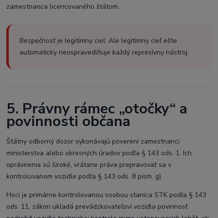
zamestnanca licencovaného štátom.
Bezpečnosť je legitímny cieľ. Ale legitímny cieľ ešte
automaticky neospravedlňuje každý represívny nástroj.
5. Právny rámec „otočky“ a
povinnosti občana
Štátny odborný dozor vykonávajú poverení zamestnanci
ministerstva alebo okresných úradov podľa § 143 ods. 1. Ich
oprávnenia sú široké, vrátane práva prepravovať sa v
kontrolovanom vozidle podľa § 143 ods. 8 písm. g).
Hoci je primárne kontrolovanou osobou stanica STK podľa § 143
ods. 11, zákon ukladá prevádzkovateľovi vozidla povinnosť