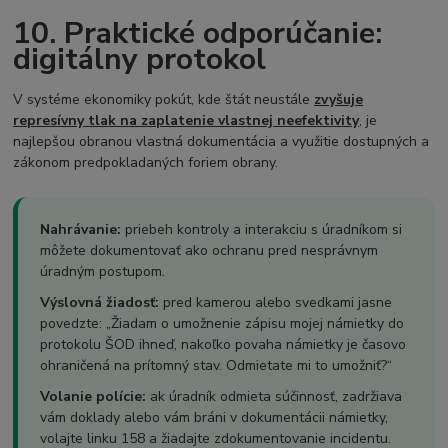
10. Praktické odporúčanie:
digitálny protokol
V systéme ekonomiky pokút, kde štát neustále
zvyšuje
represívny tlak na zaplatenie vlastnej neefektivity
, je
najlepšou obranou vlastná dokumentácia a využitie dostupných a
zákonom predpokladaných foriem obrany.
Nahrávanie:
priebeh kontroly a interakciu s úradníkom si
môžete dokumentovať ako ochranu pred nesprávnym
úradným postupom.
Výslovná žiadosť:
pred kamerou alebo svedkami jasne
povedzte: „Žiadam o umožnenie zápisu mojej námietky do
protokolu ŠOD ihneď, nakoľko povaha námietky je časovo
ohraničená na prítomný stav. Odmietate mi to umožniť?“
Volanie polície:
ak úradník odmieta súčinnosť, zadržiava
vám doklady alebo vám bráni v dokumentácii námietky,
volajte linku 158 a žiadajte zdokumentovanie incidentu.