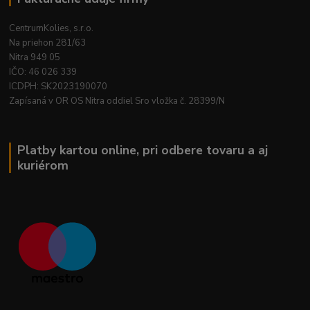
CentrumKolies, s.r.o.
Na priehon 281/63
Nitra 949 05
IČO: 46 026 339
ICDPH: SK2023190070
Zapísaná v OR OS Nitra oddiel Sro vložka č. 28399/N
Platby kartou online, pri odbere tovaru a aj
kuriérom