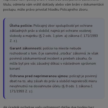
titulu, odmieta vám vrátiť doklady alebo vám bráni v dokumentácii
postupu, máte právo privolať hliadku Policajného zboru.
Úloha polície:
Policajný zbor spolupôsobí pri ochrane
základných práv a slobôd, najmä pri ochrane osobnej
slobody a majetku (§ 2 ods. 1 písm. a) zákona č. 171/1993
Z. z.).
Garant zákonnosti:
polícia na mieste nebude
rozhodovať o tom, či je samotná „otočka“ zákonná. Je však
povinná zdokumentovať incident a priebeh zásahu, čo
môže byť pre vás zásadný dôkaz v následnom správnom
konaní.
Ochrana pred neprimeranou ujmou:
policajt je povinný
dbať na to, aby zásah do práv a slobôd neprekročil mieru
nevyhnutnú na dosiahnutie účelu (§ 8 ods. 1 zákona č.
171/1993 Z. z.).
Ak úradník požaduje vašu prítomnosť ďalšie dve hodiny bez