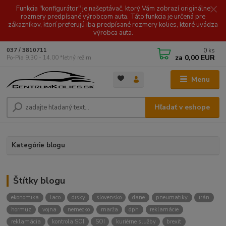
Funkcia "konfigurátor" je našeptávač, ktorý Vám zobrazí originálne
rozmery predpísané výrobcom auta. Táto funkcia je určená pre
zákazníkov, ktorí preferujú iba predpísané rozmery kolies, ktoré uvádza
výrobca auta.
0
ks
037 / 3810711
za
0,00 EUR
Po-Pia 9.30 - 14.00 *letný režim
Menu
Hľadať v eshope
Kategórie blogu
Štítky blogu
ekonomika
laco
disky
slovensko
dane
pneumatiky
irán
hormuz
vojna
nemecko
marža
dph
reklamácie
reklamácia
kontrola SOI
SOI
kuriérne služby
brexit