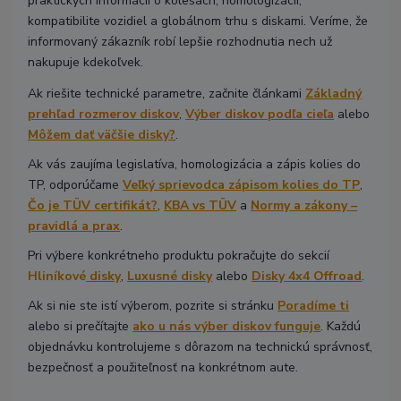
praktických informácií o kolesách, homologizácii,
kompatibilite vozidiel a globálnom trhu s diskami. Veríme, že
informovaný zákazník robí lepšie rozhodnutia nech už
nakupuje kdekoľvek.
Ak riešite technické parametre, začnite článkami
Základný
prehľad rozmerov diskov
,
Výber diskov podľa cieľa
alebo
Môžem dať väčšie disky?
.
Ak vás zaujíma legislatíva, homologizácia a zápis kolies do
TP, odporúčame
Veľký sprievodca zápisom kolies do TP
,
Čo je TÜV certifikát?
,
KBA vs TÜV
a
Normy a zákony –
pravidlá a prax
.
Pri výbere konkrétneho produktu pokračujte do sekcií
Hliníkové
disky
,
Luxusné disky
alebo
Disky 4x4 Offroad
.
Ak si nie ste istí výberom, pozrite si stránku
Poradíme ti
alebo si prečítajte
ako u nás výber diskov funguje
. Každú
objednávku kontrolujeme s dôrazom na technickú správnosť,
bezpečnosť a použiteľnosť na konkrétnom aute.