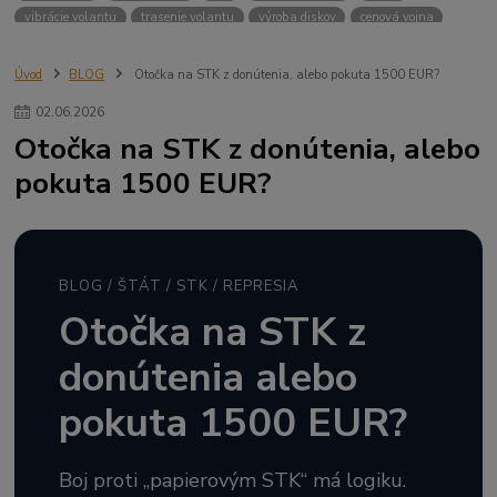
vibrácie volantu
trasenie volantu
výroba diskov
cenová vojna
kartel
cenové dohody
nekalá hospodárska súťaž
logistika
katar
vyhláška 131/2018
zápis do TP
podložky
výfuky
podvozky
Úvod
BLOG
Otočka na STK z donútenia, alebo pokuta 1500 EUR?
kúpna sila
polsko
cesko
cena kolies
veľkonočné sviatky
02
.
06
.
2026
fikcia
veda
obchod
predaj za nákup
hliník
inflácia
ceny
Otočka na STK z donútenia, alebo
DPH
LACO
dopyt
maloobchod
banky
pokuta 1500 EUR?
BLOG / ŠTÁT / STK / REPRESIA
Otočka na STK z
donútenia alebo
pokuta 1500 EUR?
Boj proti „papierovým STK“ má logiku.