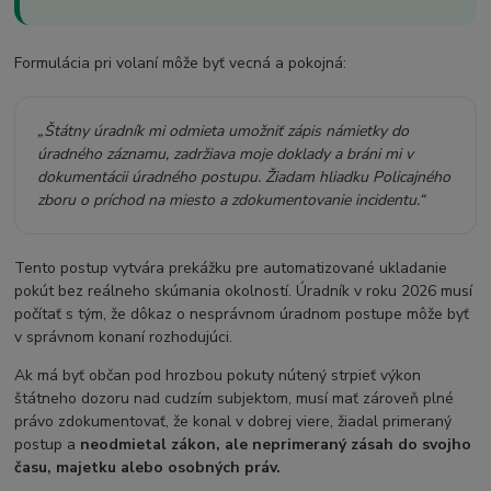
Formulácia pri volaní môže byť vecná a pokojná:
„Štátny úradník mi odmieta umožniť zápis námietky do
úradného záznamu, zadržiava moje doklady a bráni mi v
dokumentácii úradného postupu. Žiadam hliadku Policajného
zboru o príchod na miesto a zdokumentovanie incidentu.“
Tento postup vytvára prekážku pre automatizované ukladanie
pokút bez reálneho skúmania okolností. Úradník v roku 2026 musí
počítať s tým, že dôkaz o nesprávnom úradnom postupe môže byť
v správnom konaní rozhodujúci.
Ak má byť občan pod hrozbou pokuty nútený strpieť výkon
štátneho dozoru nad cudzím subjektom, musí mať zároveň plné
právo zdokumentovať, že konal v dobrej viere, žiadal primeraný
postup a
neodmietal zákon, ale neprimeraný zásah do svojho
času, majetku alebo osobných práv.