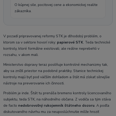
O kúpnej sile, pocitovej cene a ekonomickej realite
zákazníka.
V pozadí pripravovanej reformy STK je dlhodobý problém, o
ktorom sa v sektore hovorí roky:
papierové STK
. Teda technické
kontroly, ktoré formálne existovali, ale reálne neprebehli v
rozsahu, v akom mali.
Ministerstvo dopravy teraz posilňuje kontrolné mechanizmy tak,
aby sa znížil priestor na podobné praktiky. Stanice technickej
kontroly majú byť pod väčším dohľadom a štát má získať silnejšie
nástroje na preverovanie ich činnosti.
Problém je inde. Štát tu prenáša bremeno kontroly licencovaného
subjektu, teda STK, na náhodného občana. Z vodiča sa tým stáva
de facto
nedobrovoľný rukojemník štátneho dozoru
. A podľa
diskutovaného návrhu mu za neuposlúchnutie môže hroziť