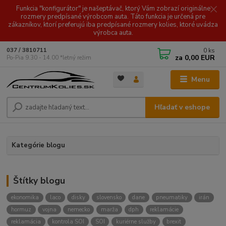
Funkcia "konfigurátor" je našeptávač, ktorý Vám zobrazí originálne
rozmery predpísané výrobcom auta. Táto funkcia je určená pre
zákazníkov, ktorí preferujú iba predpísané rozmery kolies, ktoré uvádza
výrobca auta.
0
ks
037 / 3810711
za
0,00 EUR
Po-Pia 9.30 - 14.00 *letný režim
Menu
Hľadať v eshope
Kategórie blogu
Štítky blogu
ekonomika
laco
disky
slovensko
dane
pneumatiky
irán
hormuz
vojna
nemecko
marža
dph
reklamácie
reklamácia
kontrola SOI
SOI
kuriérne služby
brexit