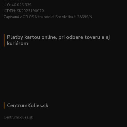
IČO: 46 026 339
ICDPH: SK2023190070
Zapísaná v OR OS Nitra oddiel Sro vložka č. 28399/N
Platby kartou online, pri odbere tovaru a aj
kuriérom
CentrumKolies.sk
CentrumKolies.sk