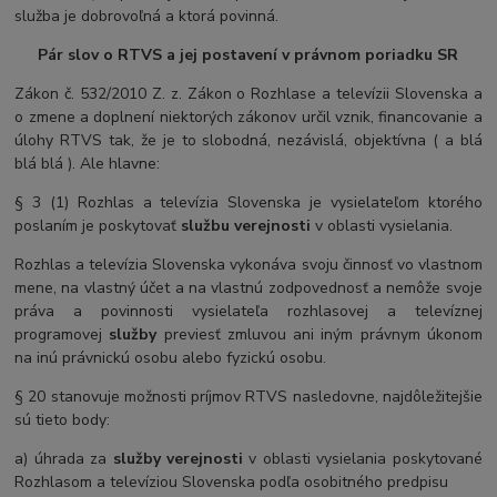
služba je dobrovoľná a ktorá povinná.
Pár slov o RTVS a jej postavení v právnom poriadku SR
Zákon č. 532/2010 Z. z. Zákon o Rozhlase a televízii Slovenska a
o zmene a doplnení niektorých zákonov určil vznik, financovanie a
úlohy RTVS tak, že je to slobodná, nezávislá, objektívna ( a blá
blá blá ). Ale hlavne:
§ 3 (1) Rozhlas a televízia Slovenska je vysielateľom ktorého
poslaním je poskytovať
službu verejnosti
v oblasti vysielania.
Rozhlas a televízia Slovenska vykonáva svoju činnosť vo vlastnom
mene, na vlastný účet a na vlastnú zodpovednosť a nemôže svoje
práva a povinnosti vysielateľa rozhlasovej a televíznej
programovej
služby
previesť zmluvou ani iným právnym úkonom
na inú právnickú osobu alebo fyzickú osobu.
§ 20 stanovuje možnosti príjmov RTVS nasledovne, najdôležitejšie
sú tieto body:
a) úhrada za
služby verejnosti
v oblasti vysielania poskytované
Rozhlasom a televíziou Slovenska podľa osobitného predpisu