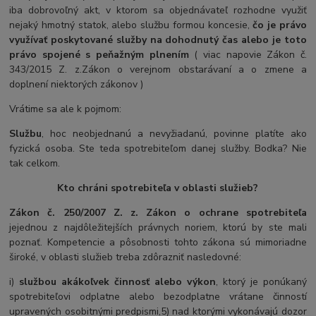
iba dobrovoľný akt, v ktorom sa objednávateľ rozhodne využiť
nejaký hmotný statok, alebo službu formou koncesie,
čo je právo
využívať poskytované služby na dohodnutý čas alebo je toto
právo spojené s peňažným plnením
( viac napovie Zákon č.
343/2015 Z. z.Zákon o verejnom obstarávaní a o zmene a
doplnení niektorých zákonov )
Vrátime sa ale k pojmom:
Službu
, hoc neobjednanú a nevyžiadanú, povinne platíte ako
fyzická osoba. Ste teda spotrebiteľom danej služby. Bodka? Nie
tak celkom.
Kto chráni spotrebiteľa v oblasti služieb?
Zákon č. 250/2007 Z. z. Zákon o ochrane spotrebiteľa
jejednou z najdôležitejších právnych noriem, ktorú by ste mali
poznať. Kompetencie a pôsobnosti tohto zákona sú mimoriadne
široké, v oblasti služieb treba zdôrazniť nasledovné:
i)
službou akákoľvek činnosť alebo výkon
, ktorý je ponúkaný
spotrebiteľovi odplatne alebo bezodplatne vrátane činností
upravených osobitnými predpismi,5) nad ktorými vykonávajú dozor