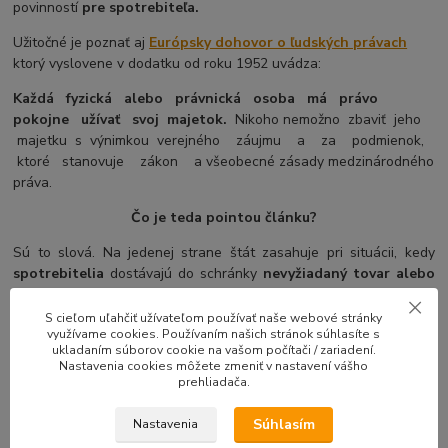
povinností
pre spotrebiteľa.
Užitočné je poznať aj
Európsky dohovor o ľudských právach
ktorý vyslovene v dodatku od roku 1952 uvádza:
Každá fyzická alebo právnická osoba má právo
pokojne užívať svoj majetok.
Nikoho nemožno zbaviť jeho
majetku s výnimkou verejného záujmu a za podmienok,
ktoré stanovuje zákon a všeobecné zásady medzinárodného
práva.
Čo je teda pointou článku?
Sú to slová. Na jedenej strane štát zasahuje pri situácii, kedy
spotrebitelia
dostávajú do schránky
nevyžiadaný tovar alebo
služby
a odosielateľ potom vyžaduje platbu za takýto tovar alebo
služby ( napríklad aféra s bambusovými ponožkami ) a na strane
S cieľom uľahčiť užívateľom používať naše webové stránky
využívame cookies. Používaním našich stránok súhlasíte s
druhej tu máme
štátnu televíziu, od ktorej ste si žiadne služby
ukladaním súborov cookie na vašom počítači / zariadení.
neobjednali,
ale aj napriek tomu ich povinne platíte a žiadne
Nastavenia cookies môžete zmeniť v nastavení vášho
služby ako protiplnenie nedostávate ( okrem tej, ktorú RTVS má
prehliadača.
zo zákona povinnosť poskytnúť a za ktorú ju platíte zo štátneho
rozpočtu ).
Súhlasím
Nastavenia