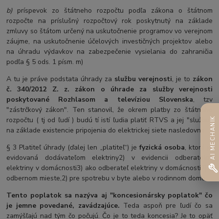
b)
príspevok zo štátneho rozpočtu podľa zákona o štátnom
rozpočte na príslušný rozpočtový rok poskytnutý na základe
zmluvy so štátom určený na uskutočnenie programov vo verejnom
záujme, na uskutočnenie účelových investičných projektov alebo
na úhradu výdavkov na zabezpečenie vysielania do zahraničia
podľa § 5 ods. 1 písm. m)
A tu je práve podstata úhrady za
službu verejnosti
, je to
zákon
č. 340/2012 Z. z. zákon o úhrade za služby verejnosti
poskytované Rozhlasom a televíziou Slovenska
, tzv
"zástrčkový zákon". Ten stanovil, že okrem platby zo štátneho
AI MECHANIK
rozpočtu ( tj od ľudí ) budú tí istí ľudia platiť RTVS a jej "službu"
na základe existencie pripojenia do elektrickej siete nasledovne:
§ 3 Platiteľ úhrady (ďalej len „platiteľ“) je
fyzická osoba
, ktorá je
evidovaná dodávateľom elektriny2) v evidencii odberateľov
elektriny v domácnosti3) ako odberateľ elektriny v domácnosti2) v
odbernom mieste,2) pre spotrebu v byte alebo v rodinnom dome
Tento poplatok sa nazýva aj "koncesionársky poplatok" čo
je jemne povedané, zavádzajúce.
Teda aspoň pre ľudí čo sa
zamýšľajú nad tým čo počujú. Čo je to teda koncesia? Je to opäť