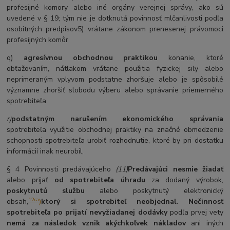
profesijné komory alebo iné orgány verejnej správy, ako sú
uvedené v § 19; tým nie je dotknutá povinnosť mlčanlivosti podľa
osobitných predpisov5) vrátane zákonom prenesenej právomoci
profesijných komôr
q)
agresívnou obchodnou praktikou
konanie, ktoré
obťažovaním, nátlakom vrátane použitia fyzickej sily alebo
neprimeraným vplyvom podstatne zhoršuje alebo je spôsobilé
významne zhoršiť slobodu výberu alebo správanie priemerného
spotrebiteľa
r)
podstatným narušením ekonomického správania
spotrebiteľa využitie obchodnej praktiky na značné obmedzenie
schopnosti spotrebiteľa urobiť rozhodnutie, ktoré by pri dostatku
informácií inak neurobil,
§ 4 Povinnosti predávajúceho
(11)
Predávajúci nesmie žiadať
alebo prijať
od spotrebiteľa úhradu
za dodaný výrobok,
poskytnutú službu
alebo poskytnutý elektronický
12ca
obsah,
)
ktorý si spotrebiteľ neobjednal
.
Nečinnosť
spotrebiteľa po prijatí nevyžiadanej dodávky
podľa prvej vety
nemá za následok vznik akýchkoľvek nákladov
ani iných