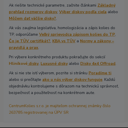
Ak riešite technické parametre, začnite článkami
Základný
prehľad rozmerov diskov
,
Výber diskov podľa cieľa
alebo
Môžem dať väčšie disky?
.
Ak vás zaujíma legislatíva, homologizácia a zápis kolies do
TP, odporúčame
Veľký sprievodca zápisom kolies do TP
,
Čo je TÜV certifikát?
,
KBA vs TÜV
a
Normy a zákony –
pravidlá a prax
.
Pri výbere konkrétneho produktu pokračujte do sekcií
Hliníkové
disky
,
Luxusné disky
alebo
Disky 4x4 Offroad
.
Ak si nie ste istí výberom, pozrite si stránku
Poradíme ti
alebo si prečítajte
ako u nás výber diskov funguje
. Každú
objednávku kontrolujeme s dôrazom na technickú správnosť,
bezpečnosť a použiteľnosť na konkrétnom aute.
CentrumKolies s.r.o. je majiteľom ochrannej známky číslo
263785 registrovanej na ÚPV SR