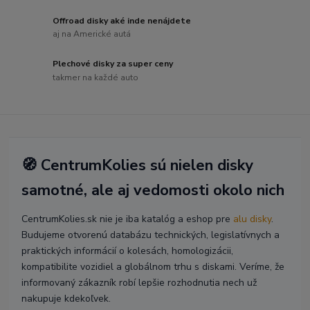
Offroad disky aké inde nenájdete
aj na Americké autá
Plechové disky za super ceny
takmer na každé auto
🧭 CentrumKolies sú nielen disky
samotné, ale aj vedomosti okolo nich
CentrumKolies.sk nie je iba katalóg a eshop pre
alu disky
.
Budujeme otvorenú databázu technických, legislatívnych a
praktických informácií o kolesách, homologizácii,
kompatibilite vozidiel a globálnom trhu s diskami. Veríme, že
informovaný zákazník robí lepšie rozhodnutia nech už
nakupuje kdekoľvek.