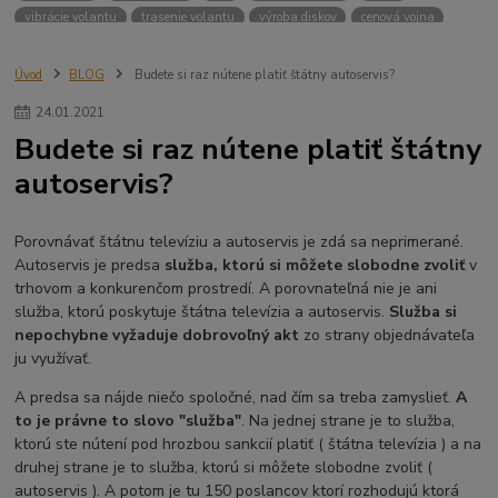
vibrácie volantu
trasenie volantu
výroba diskov
cenová vojna
kartel
cenové dohody
nekalá hospodárska súťaž
logistika
katar
vyhláška 131/2018
zápis do TP
podložky
výfuky
podvozky
Úvod
BLOG
Budete si raz nútene platiť štátny autoservis?
kúpna sila
polsko
cesko
cena kolies
veľkonočné sviatky
24
.
01
.
2021
fikcia
veda
obchod
predaj za nákup
hliník
inflácia
ceny
Budete si raz nútene platiť štátny
DPH
LACO
dopyt
maloobchod
banky
autoservis?
Porovnávať štátnu televíziu a autoservis je zdá sa neprimerané.
Autoservis je predsa
služba, ktorú si môžete slobodne zvoliť
v
trhovom a konkurenčom prostredí. A porovnateľná nie je ani
služba, ktorú poskytuje štátna televízia a autoservis.
Služba si
nepochybne vyžaduje dobrovoľný akt
zo strany objednávateľa
ju využívať.
A predsa sa nájde niečo spoločné, nad čím sa treba zamyslieť.
A
to je právne to slovo "služba"
. Na jednej strane je to služba,
ktorú ste nútení pod hrozbou sankcií platiť ( štátna televízia ) a na
druhej strane je to služba, ktorú si môžete slobodne zvoliť (
autoservis ). A potom je tu 150 poslancov ktorí rozhodujú ktorá