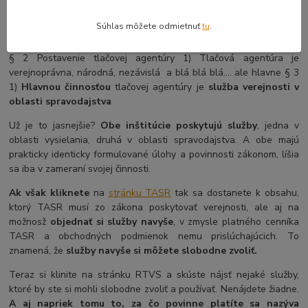
Pre jednoduché porovnanie. TASR poznáte? Zákon č. 385/2008 Z.
z. o Tlačovej agentúre Slovenskej republiky je prakticky identický
Súhlas môžete odmietnuť
tu
.
so zákonom o RTVS. Na porovnanie:
§ 2 Postavenie tlačovej agentúry 1) Tlačová agentúra je
verejnoprávna, národná, nezávislá a blá blá blá.... ale hlavne § 3
1)
Hlavnou činnosťou
tlačovej agentúry je
služba verejnosti v
oblasti spravodajstva
Už je to jasnejšie?
Obe inštitúcie poskytujú služby
, jedna v
oblasti vysielania, druhá v oblasti spravodajstva. A obe majú
prakticky identicky formulované úlohy a povinnosti zákonom, líšia
sa iba v zameraní svojej činnosti.
Ak však kliknete
na
stránku TASR
tak sa dostanete k obsahu,
ktorý TASR musí zo zákona poskytovať verejnosti, ale aj na
možnosž
objednať si služby navyše
, v zmysle platného cenníka
TASR a obchodných podmienok nemu prislúchajúcich. To
znamená, že
služby navyše si môžete slobodne zvoliť.
Teraz si klinite na stránku RTVS a skúste nájsť nejaké služby,
ktoré by ste si mohli slobodne zvoliť a používať. Nenájdete žiadne.
A aj napriek tomu to, za čo povinne platíte sa nazýva