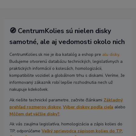
🧭 CentrumKolies sú nielen disky
samotné, ale aj vedomosti okolo nich
CentrumKolies.sk nie je iba katalóg a eshop pre
alu disky
.
Budujeme otvorenú databázu technických, legislatívnych a
praktických informácií o kolesách, homologizácii,
kompatibilite vozidiel a globálnom trhu s diskami. Veríme, že
informovaný zákazník robí lepšie rozhodnutia nech už
nakupuje kdekoľvek.
Ak riešite technické parametre, začnite článkami
Základný
prehľad rozmerov diskov
,
Výber diskov podľa cieľa
alebo
Môžem dať väčšie disky?
.
Ak vás zaujíma legislatíva, homologizácia a zápis kolies do
TP, odporúčame
Veľký sprievodca zápisom kolies do TP
,