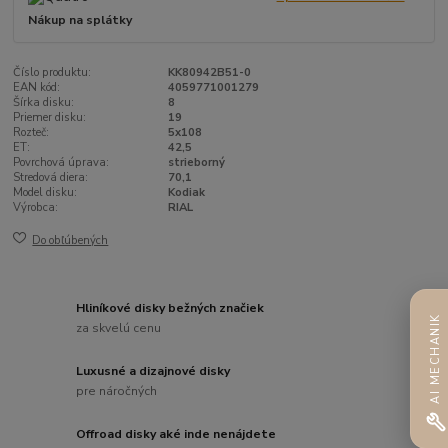
Nákup na splátky
Číslo produktu:
KK80942B51-0
EAN kód:
4059771001279
Šírka disku:
8
Priemer disku:
19
Rozteč:
5x108
ET:
42,5
Povrchová úprava:
strieborný
Stredová diera:
70,1
Model disku:
Kodiak
Výrobca:
RIAL
Do obľúbených
Hliníkové disky bežných značiek
AI MECHANIK
za skvelú cenu
Luxusné a dizajnové disky
pre náročných
Offroad disky aké inde nenájdete