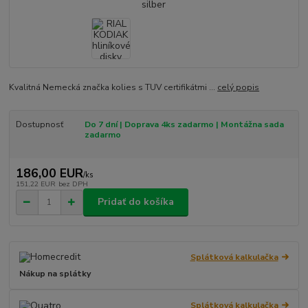
Kvalitná Nemecká značka kolies s TUV certifikátmi ...
celý popis
Dostupnosť
Do 7 dní | Doprava 4ks zadarmo | Montážna sada
zadarmo
186,00 EUR
/
ks
151,22 EUR
bez DPH
Pridať do košíka
Splátková kalkulačka
Nákup na splátky
Splátková kalkulačka