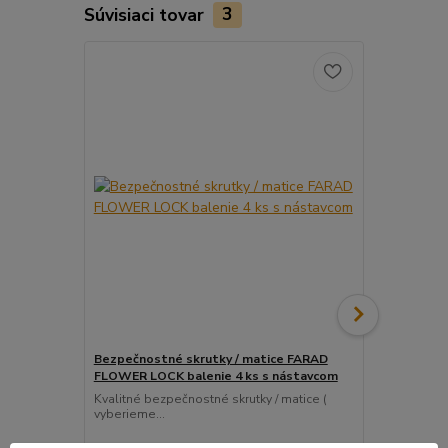
Súvisiaci tovar
3
Bezpečnostné skrutky / matice FARAD
Snímač (sen
FLOWER LOCK balenie 4 ks s nástavcom
ventil
Kvalitné bezpečnostné skrutky / matice (
Pre uľahčeni
vyberieme...
košíka tento..