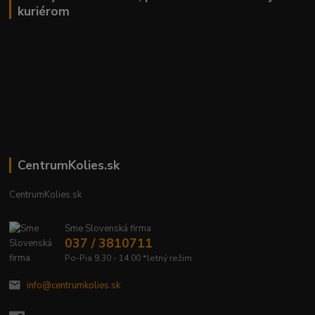
kuriérom
CentrumKolies.sk
CentrumKolies.sk
Sme Slovenská firma
037 / 3810711
Po-Pia 9.30 - 14.00 *letný režim
info@centrumkolies.sk