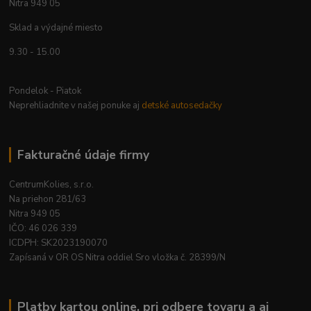
Nitra 949 05
Sklad a výdajné miesto
9.30 - 15.00
Pondelok - Piatok
Neprehliadnite v našej ponuke aj
detské autosedačky
Fakturačné údaje firmy
CentrumKolies, s.r.o.
Na priehon 281/63
Nitra 949 05
IČO: 46 026 339
ICDPH: SK2023190070
Zapísaná v OR OS Nitra oddiel Sro vložka č. 28399/N
Platby kartou online, pri odbere tovaru a aj