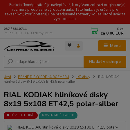
Funkcia "konfigurátor" je našeptávač, ktorý Vám zobrazí originálne
rozmery predpísané výrobcom auta. Táto funkcia je určená pre
zákazníkov, ktorí preferujú iba predpísané rozmery kolies, ktoré uvádza
výrobca auta.
0
ks
037 / 3810711
za
0,00 EUR
Po-Pia 9.30 - 14.00 *letný režim
Menu
Hľadať v eshope
Úvod
BEŽNÉ DISKY PODĽA ROZMERU
19" disky
RIAL KODIAK
hliníkové disky 8x19 5x108 ET42,5 polar-silber
RIAL KODIAK hliníkové disky
8x19 5x108 ET42,5 polar-silber
🛡️ TÜV CERTIFIKÁT
⚙️OVERÍME ČI PASUJE