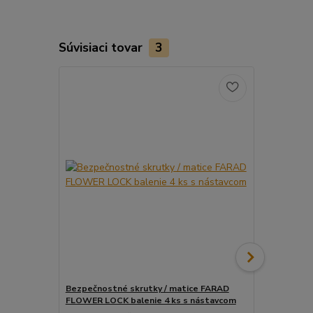
Súvisiaci tovar
3
Bezpečnostné skrutky / matice FARAD
Snímač (sen
FLOWER LOCK balenie 4 ks s nástavcom
ventil