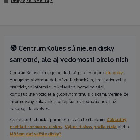
Disky 6,5x16 5x114,3
🧭 CentrumKolies sú nielen disky
samotné, ale aj vedomosti okolo nich
CentrumKolies.sk nie je iba katalóg a eshop pre
alu disky
.
Budujeme otvorenú databázu technických, legislatívnych a
praktických informácií o kolesách, homologizácii,
kompatibilite vozidiel a globálnom trhu s diskami. Veríme, že
informovaný zákazník robí lepšie rozhodnutia nech už
nakupuje kdekoľvek.
Ak riešite technické parametre, začnite článkami
Základný
prehľad rozmerov diskov
,
Výber diskov podľa cieľa
alebo
Môžem dať väčšie disky?
.