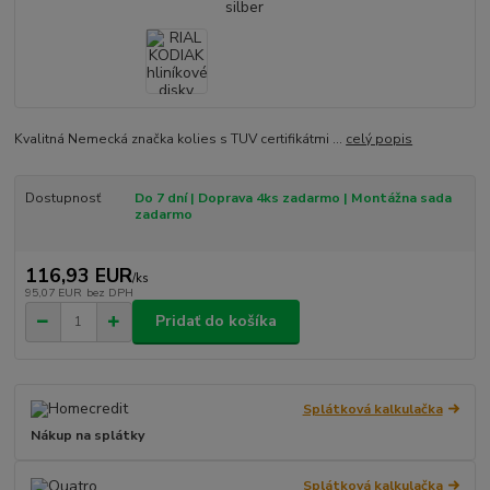
Kvalitná Nemecká značka kolies s TUV certifikátmi ...
celý popis
Dostupnosť
Do 7 dní | Doprava 4ks zadarmo | Montážna sada
zadarmo
116,93 EUR
/
ks
95,07 EUR
bez DPH
Pridať do košíka
Splátková kalkulačka
Nákup na splátky
Splátková kalkulačka