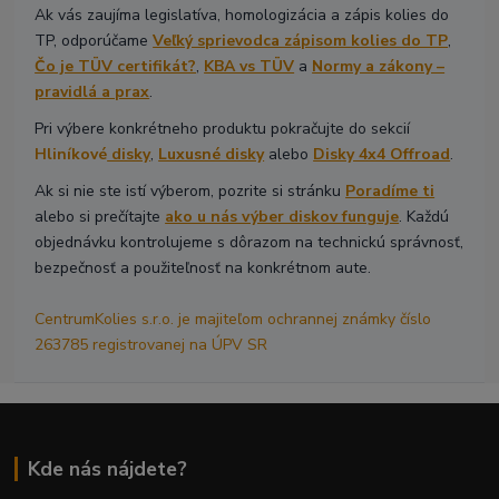
Ak vás zaujíma legislatíva, homologizácia a zápis kolies do
TP, odporúčame
Veľký sprievodca zápisom kolies do TP
,
Čo je TÜV certifikát?
,
KBA vs TÜV
a
Normy a zákony –
pravidlá a prax
.
Pri výbere konkrétneho produktu pokračujte do sekcií
Hliníkové
disky
,
Luxusné disky
alebo
Disky 4x4 Offroad
.
Ak si nie ste istí výberom, pozrite si stránku
Poradíme ti
alebo si prečítajte
ako u nás výber diskov funguje
. Každú
objednávku kontrolujeme s dôrazom na technickú správnosť,
bezpečnosť a použiteľnosť na konkrétnom aute.
CentrumKolies s.r.o. je majiteľom ochrannej známky číslo
263785 registrovanej na ÚPV SR
Kde nás nájdete?