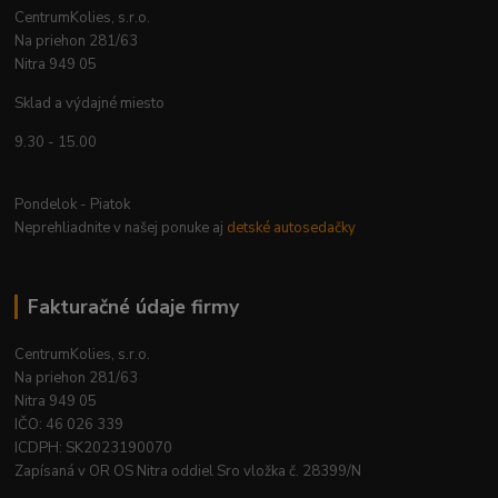
CentrumKolies, s.r.o.
Na priehon 281/63
Nitra 949 05
Sklad a výdajné miesto
9.30 - 15.00
Pondelok - Piatok
Neprehliadnite v našej ponuke aj
detské autosedačky
Fakturačné údaje firmy
CentrumKolies, s.r.o.
Na priehon 281/63
Nitra 949 05
IČO: 46 026 339
ICDPH: SK2023190070
Zapísaná v OR OS Nitra oddiel Sro vložka č. 28399/N