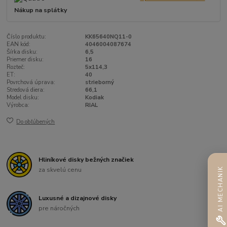
Nákup na splátky
Číslo produktu:
KK65640NQ11-0
EAN kód:
4046004087674
Šírka disku:
6,5
Priemer disku:
16
Rozteč:
5x114,3
ET:
40
Povrchová úprava:
strieborný
Stredová diera:
66,1
Model disku:
Kodiak
Výrobca:
RIAL
Do obľúbených
Hliníkové disky bežných značiek
za skvelú cenu
AI MECHANIK
Luxusné a dizajnové disky
pre náročných