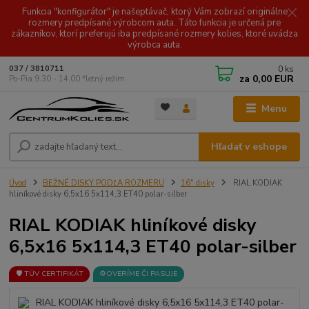
Funkcia "konfigurátor" je našeptávač, ktorý Vám zobrazí originálne
rozmery predpísané výrobcom auta. Táto funkcia je určená pre
zákazníkov, ktorí preferujú iba predpísané rozmery kolies, ktoré uvádza
výrobca auta.
0
ks
037 / 3810711
za
0,00 EUR
Po-Pia 9.30 - 14.00 *letný režim
Menu
Hľadať v eshope
Úvod
BEŽNÉ DISKY PODĽA ROZMERU
16" disky
RIAL KODIAK
hliníkové disky 6,5x16 5x114,3 ET40 polar-silber
RIAL KODIAK hliníkové disky
6,5x16 5x114,3 ET40 polar-silber
🛡️ TÜV CERTIFIKÁT
⚙️OVERÍME ČI PASUJE