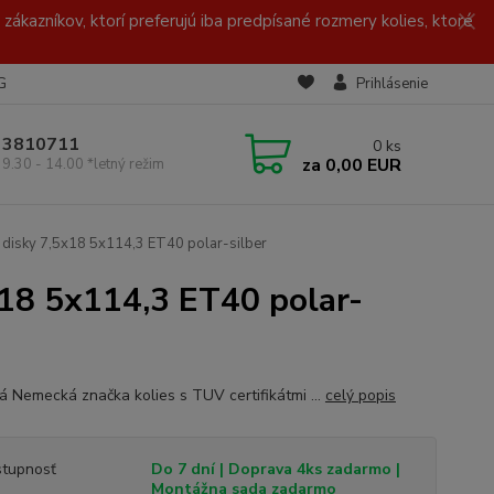
zákazníkov, ktorí preferujú iba predpísané rozmery kolies, ktoré
G
Prihlásenie
/ 3810711
0
ks
za
0,00 EUR
 9.30 - 14.00 *letný režim
disky 7,5x18 5x114,3 ET40 polar-silber
18 5x114,3 ET40 polar-
ná Nemecká značka kolies s TUV certifikátmi ...
celý popis
tupnosť
Do 7 dní | Doprava 4ks zadarmo |
Montážna sada zadarmo