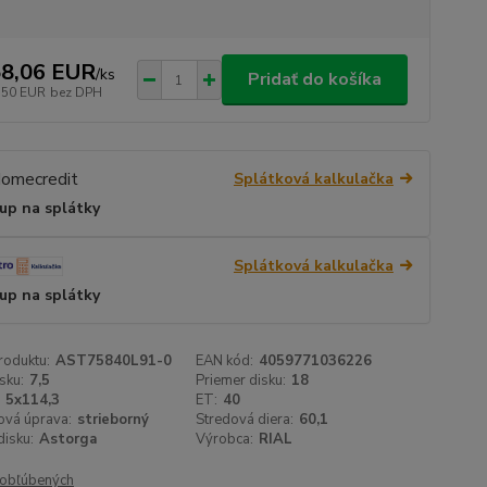
8,06 EUR
/
ks
Pridať do košíka
,50 EUR
bez DPH
Splátková kalkulačka
up na splátky
Splátková kalkulačka
up na splátky
roduktu:
AST75840L91-0
EAN kód:
4059771036226
sku:
7,5
Priemer disku:
18
5x114,3
ET:
40
ová úprava:
strieborný
Stredová diera:
60,1
isku:
Astorga
Výrobca:
RIAL
obľúbených