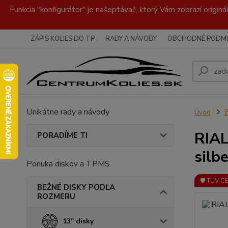
Funkcia "konfigurátor" je našeptávač, ktorý Vám zobrazí originá
ZÁPIS KOLIES DO TP
RADY A NÁVODY
OBCHODNÉ PODMI
Unikátne rady a návody
Úvod
RIAL
PORADÍME TI
silbe
Ponuka diskov a TPMS
🛡️ TÜV C
BEŽNÉ DISKY PODĽA
ROZMERU
13" disky