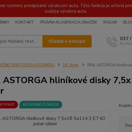
lne rozmery predpísané výrobcom auta. Táto funkcia je určená pre 
uvádza výrobca auta.
ENKY
KONTAKT
PRÁVNA KLASIFIKÁCIA ZNAČIEK
RADAR
BLO
037 
Hľadať v eshope
Po-Pia
BEŽNÉ DISKY PODĽA ROZMERU
18" disky
RIAL ASTORGA hliníkové 
 ASTORGA hliníkové disky 7,5x
r
ERTIFIKÁT
⚙️OVERÍME ČI PASUJE
Kvalit
Dos