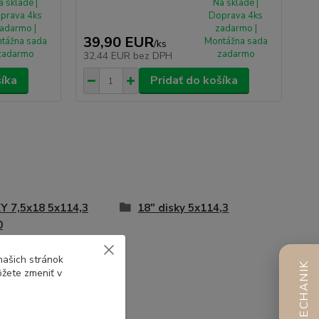
a sklade |
Na sklade |
prava 4ks
Doprava 4ks
adarmo |
zadarmo |
39,90 EUR
tážna sada
Montážna sada
/
ks
zadarmo
zadarmo
32,44 EUR
bez DPH
šíka
Pridať do košíka
Y 7,5x18 5x114,3
18" disky 5x114,3
0
našich stránok
AI MECHANIK
ôžete zmeniť v