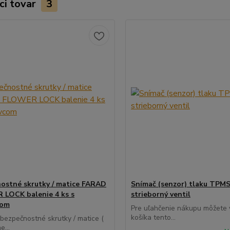
ci tovar
3
ostné skrutky / matice FARAD
Snímač (senzor) tlaku TPMS
LOCK balenie 4 ks s
strieborný ventil
com
Pre uľahčenie nákupu môžete v
košíka tento...
 bezpečnostné skrutky / matice (
e...