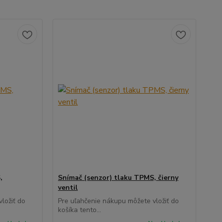
,
Snímač (senzor) tlaku TPMS, čierny
ventil
ložiť do
Pre uľahčenie nákupu môžete vložiť do
košíka tento...