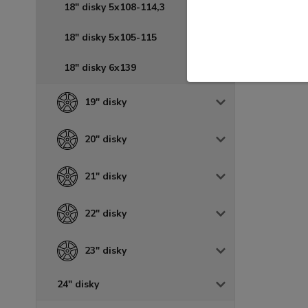
18" disky 5x108-114,3
18" disky 5x105-115
18" disky 6x139
19" disky
20" disky
21" disky
22" disky
23" disky
24" disky