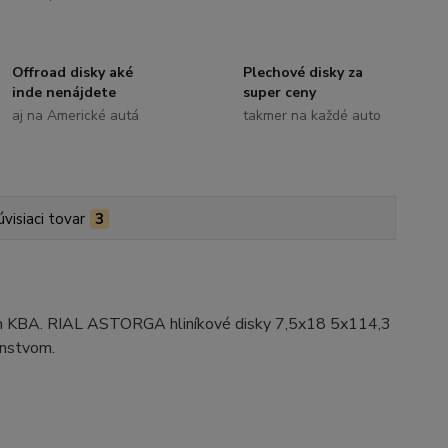
Offroad disky aké
Plechové disky za
inde nenájdete
super ceny
aj na Americké autá
takmer na každé auto
úvisiaci tovar
3
ním KBA. RIAL ASTORGA hliníkové disky 7,5x18 5x114,3
enstvom.