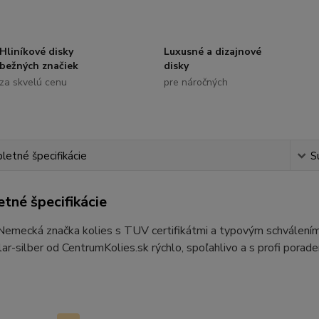
Hliníkové disky
Luxusné a dizajnové
bežných značiek
disky
za skvelú cenu
pre náročných
etné špecifikácie
S
tné špecifikácie
 Nemecká značka kolies s TUV certifikátmi a typovým schvále
r-silber od CentrumKolies.sk rýchlo, spoľahlivo a s profi porad