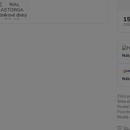
15
128
Nák
Nák
Číslo p
Šírka di
Rozteč:
Povrch
Model d
Do 