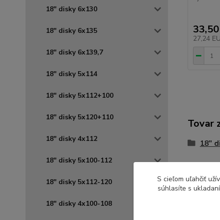
18" disky 6x130
33,50
18" disky 6x135
27,24 E
18" disky 6x139,7
18" disky 5x114
18" disky 5x112+100
18" disky 5x120+110
Tovar 
18" disky 4x112
18" d
18" disky 5x100-112
RIAL
S cieľom uľahčiť už
18" disky 5x112-120
súhlasíte s ukladan
18" disky 4x100-108