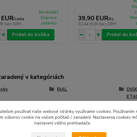
N
Do
Na sklade |
z
 EUR
39,90 EUR
Doprava
Mon
/
sada
/
ks
zadarmo
UR
bez DPH
32,44 EUR
bez DPH
Pridať do košíka
Pridať do ko
zaradený v kategóriách
isky
RIAL
DISK
ET4
 Astorga
Disky 7,5x18 5x114,3
ívateľom používať naše webové stránky využívame cookies. Používaním 
ím súborov cookie na vašom počítači / zariadení. Nastavenia cookies m
nastavení vášho prehliadača.