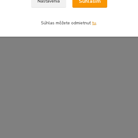
Súhlasím
Nastavenia
Súhlas môžete odmietnuť
tu
.