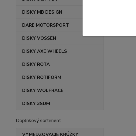
DISKY MB DESIGN
DARE MOTORSPORT
DISKY VOSSEN
DISKY AXE WHEELS
DISKY ROTA
DISKY ROTIFORM
DISKY WOLFRACE
DISKY 3SDM
Doplnkový sortiment
VYMEDZOVACIE KRÚŽKY