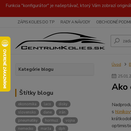
Funkcia "konfigurátor" je našeptávač, ktorý Vám zobrazí originá
ZÁPIS KOLIES DO TP
RADY A NÁVODY
OBCHODNÉ PODMI
Úvod
Kategórie blogu
25
.
01
.
Ako 
Štítky blogu
ekonomika
laco
disky
Nadprodu
s
hliníko
slovensko
dane
irán
krátkodo
pneumatiky
hormuz
vojna
optimist
nemecko
marža
dph