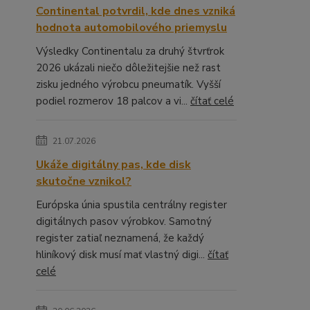
Continental potvrdil, kde dnes vzniká
hodnota automobilového priemyslu
Výsledky Continentalu za druhý štvrťrok
2026 ukázali niečo dôležitejšie než rast
zisku jedného výrobcu pneumatík. Vyšší
podiel rozmerov 18 palcov a vi...
čítať celé
21.07.2026
Ukáže digitálny pas, kde disk
skutočne vznikol?
Európska únia spustila centrálny register
digitálnych pasov výrobkov. Samotný
register zatiaľ neznamená, že každý
hliníkový disk musí mať vlastný digi...
čítať
celé