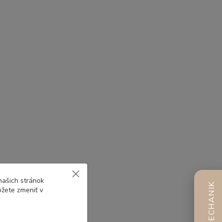
našich stránok
AI MECHANIK
ôžete zmeniť v