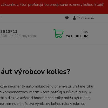
zákazníkov, ktorí preferujú iba predpísané rozmery kolies, ktoré
G
Prihlásenie
/ 3810711
0
ks
za
0,00 EUR
 9.30 - 14.00 *letný režim
áut výrobcov kolies?
ôzne segmenty automobilového priemyslu, vrátane trhu
po komponentoch, medzi ktoré patrí aj hliníkové disky. V
chto diskov, avšak dlhodobé následky môžu byť menej
 extrémne množstvo výrobcov kolies ruka v ruke so