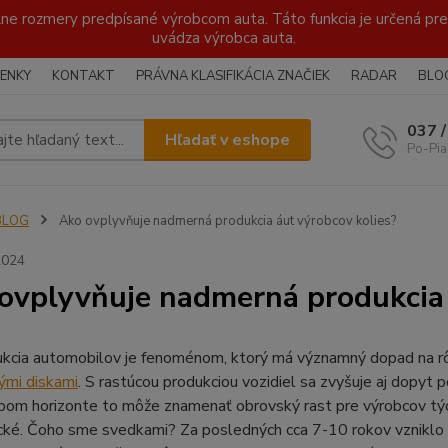
lne rozmery predpísané výrobcom auta. Táto funkcia je určená pre 
uvádza výrobca auta.
ENKY
KONTAKT
PRÁVNA KLASIFIKÁCIA ZNAČIEK
RADAR
BLO
037 
Hľadať v eshope
Po-Pia
BLOG
Ako ovplyvňuje nadmerná produkcia áut výrobcov kolies?
2024
ovplyvňuje nadmerná produkcia 
kcia automobilov je fenoménom, ktorý má významný dopad na r
vými diskami
. S rastúcou produkciou vozidiel sa zvyšuje aj dopyt 
bom horizonte to môže znamenať obrovský rast pre výrobcov tý
ické. Čoho sme svedkami? Za posledných cca 7-10 rokov vzniklo