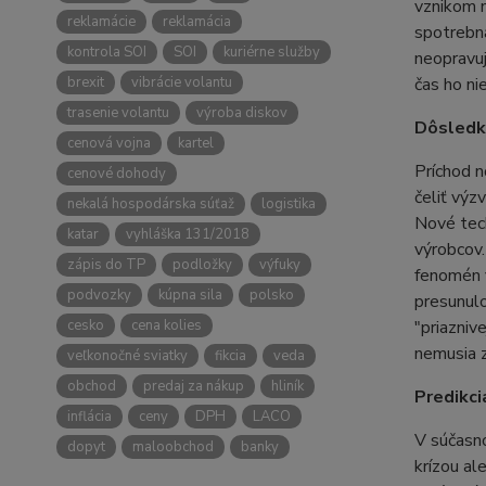
vznikom 
reklamácie
reklamácia
spotrebná
kontrola SOI
SOI
kuriérne služby
neopravuj
brexit
vibrácie volantu
čas ho ni
trasenie volantu
výroba diskov
Dôsledky
cenová vojna
kartel
Príchod n
cenové dohody
čeliť výz
nekalá hospodárska súťaž
logistika
Nové tech
katar
vyhláška 131/2018
výrobcov.
zápis do TP
podložky
výfuky
fenomén f
podvozky
kúpna sila
polsko
presunulo
cesko
cena kolies
"priazniv
nemusia 
veľkonočné sviatky
fikcia
veda
obchod
predaj za nákup
hliník
Predikci
inflácia
ceny
DPH
LACO
V súčasno
dopyt
maloobchod
banky
krízou al