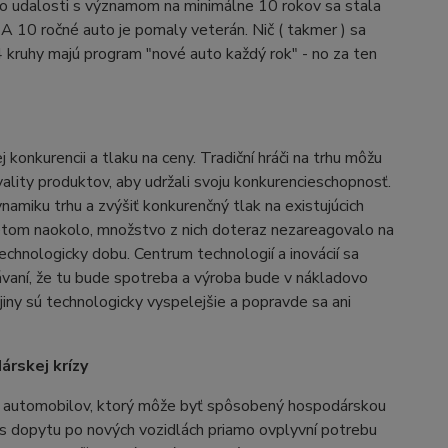
o udalosti s významom na minimálne 10 rokov sa stala
A 10 ročné auto je pomaly veterán. Nič ( takmer ) sa
 kruhy majú program "nové auto každý rok" - no za ten
konkurencii a tlaku na ceny. Tradiční hráči na trhu môžu
vality produktov, aby udržali svoju konkurencieschopnosť.
miku trhu a zvýšiť konkurenčný tlak na existujúcich
svetom naokolo, množstvo z nich doteraz nezareagovalo na
echnologicky dobu. Centrum technologií a inovácií sa
akávaní, že tu bude spotreba a výroba bude v nákladovo
rajiny sú technologicky vyspelejšie a popravde sa ani
árskej krízy
daja automobilov, ktorý môže byť spôsobený hospodárskou
es dopytu po nových vozidlách priamo ovplyvní potrebu