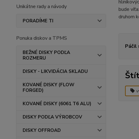
hliníkový
Unikátne rady a návody
bude víť
druhom ko
PORADÍME TI
Ponuka diskov a TPMS
Páčil
BEŽNÉ DISKY PODĽA
ROZMERU
DISKY - LIKVIDÁCIA SKLADU
Ští
KOVANÉ DISKY (FLOW
FORGED)
v
KOVANÉ DISKY (6061 T6 ALU)
DISKY PODĽA VÝROBCOV
DISKY OFFROAD