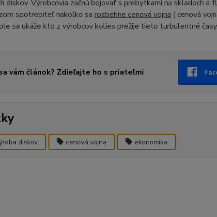
ch diskov. Výrobcovia začnú bojovať s prebytkami na skladoch a t
azom spotrebiteľ nakoľko sa
rozbehne cenová vojna
( cenová vojn
le sa ukáže kto z výrobcov kolies prežije tieto turbulentné časy
 sa vám článok? Zdieľajte ho s priateľmi
Fac
tky
ýroba diskov
cenová vojna
ekonomika