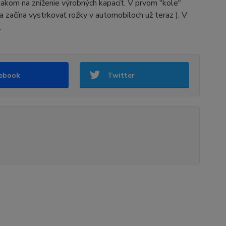
lakom na zníženie výrobných kapacít. V prvom "kole"
a začína vystrkovať rožky v automobiloch už teraz ). V
.
ebook
Twitter