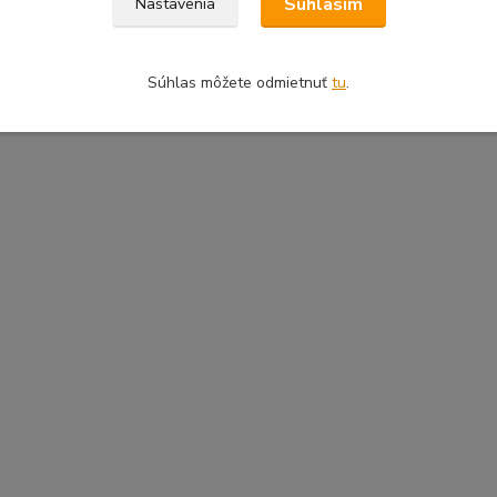
Súhlasím
Nastavenia
Súhlas môžete odmietnuť
tu
.