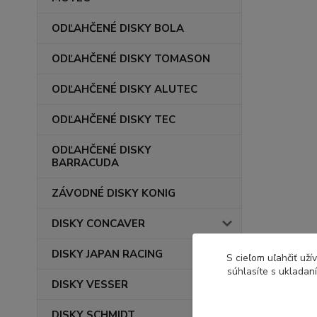
ODĽAHČENÉ DISKY BOLA
ODĽAHČENÉ DISKY TOMASON
ODĽAHČENÉ DISKY ALUTEC
ODĽAHČENÉ DISKY TEC
ODĽAHČENÉ DISKY
BARRACUDA
ZÁVODNÉ DISKY KONIG
DISKY CONCAVER
DISKY JAPAN RACING
S cieľom uľahčiť už
súhlasíte s ukladan
DISKY VESSER
DISKY SCHMIDT