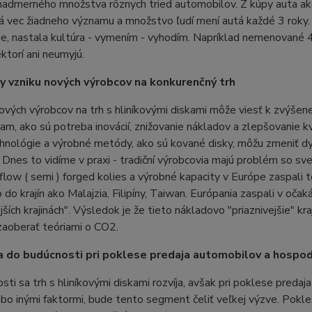
nadmerného množstva rôznych tried automobilov. Z kúpy auta ak
 vec žiadneho významu a množstvo ľudí mení autá každé 3 roky. 
e, nastala kultúra - vymením - vyhodím. Napríklad nemenované 4
ektorí ani neumyjú.
 vzniku nových výrobcov na konkurenčný trh
ových výrobcov na trh s hliníkovými diskami môže viesť k zvýšenej 
vam, ako sú potreba inovácií, znižovanie nákladov a zlepšovanie k
nológie a výrobné metódy, ako sú kované disky, môžu zmeniť dyna
 Dnes to vidíme v praxi - tradiční výrobcovia majú problém so 
low ( semi ) forged kolies a výrobné kapacity v Európe zaspali t
 do krajín ako Malajzia, Filipíny, Taiwan. Európania zaspali v oč
ejších krajinách". Výsledok je že tieto nákladovo "priaznivejšie" k
zaoberať teóriami o CO2.
a do budúcnosti pri poklese predaja automobilov a hospod
sti sa trh s hliníkovými diskami rozvíja, avšak pri poklese pre
ebo inými faktormi, bude tento segment čeliť veľkej výzve. Pokl