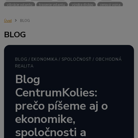
vibrácie volantu
trasenie volantu
výroba diskov
cenová vojna
kartel
cenové dohody
nekalá hospodárska súťaž
logistika
katar
vyhláška 131/2018
zápis do TP
podložky
výfuky
podvozky
Úvod
BLOG
kúpna sila
polsko
cesko
cena kolies
veľkonočné sviatky
BLOG
fikcia
veda
obchod
predaj za nákup
hliník
inflácia
ceny
DPH
LACO
dopyt
maloobchod
banky
BLOG / EKONOMIKA / SPOLOČNOSŤ / OBCHODNÁ
REALITA
Blog
CentrumKolies:
prečo píšeme aj o
ekonomike,
spoločnosti a