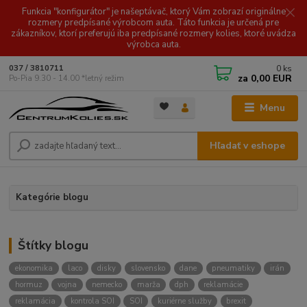
Funkcia "konfigurátor" je našeptávač, ktorý Vám zobrazí originálne
rozmery predpísané výrobcom auta. Táto funkcia je určená pre
zákazníkov, ktorí preferujú iba predpísané rozmery kolies, ktoré uvádza
výrobca auta.
0
ks
037 / 3810711
za
0,00 EUR
Po-Pia 9.30 - 14.00 *letný režim
Menu
Hľadať v eshope
Kategórie blogu
Štítky blogu
ekonomika
laco
disky
slovensko
dane
pneumatiky
irán
hormuz
vojna
nemecko
marža
dph
reklamácie
reklamácia
kontrola SOI
SOI
kuriérne služby
brexit