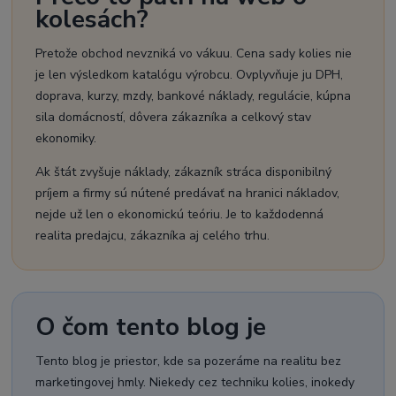
kolesách?
Pretože obchod nevzniká vo vákuu. Cena sady kolies nie
je len výsledkom katalógu výrobcu. Ovplyvňuje ju DPH,
doprava, kurzy, mzdy, bankové náklady, regulácie, kúpna
sila domácností, dôvera zákazníka a celkový stav
ekonomiky.
Ak štát zvyšuje náklady, zákazník stráca disponibilný
príjem a firmy sú nútené predávať na hranici nákladov,
nejde už len o ekonomickú teóriu. Je to každodenná
realita predajcu, zákazníka aj celého trhu.
O čom tento blog je
Tento blog je priestor, kde sa pozeráme na realitu bez
marketingovej hmly. Niekedy cez techniku kolies, inokedy