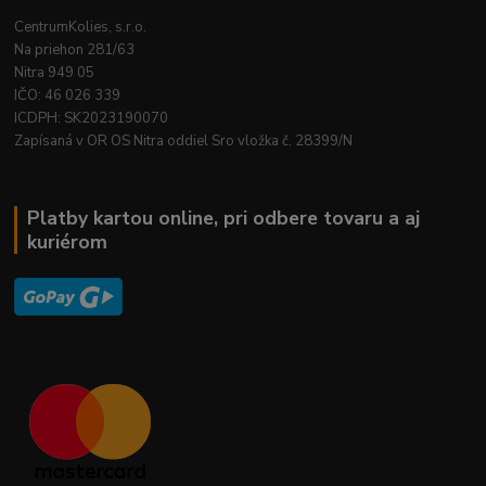
CentrumKolies, s.r.o.
Na priehon 281/63
Nitra 949 05
IČO: 46 026 339
ICDPH: SK2023190070
Zapísaná v OR OS Nitra oddiel Sro vložka č. 28399/N
Platby kartou online, pri odbere tovaru a aj
kuriérom