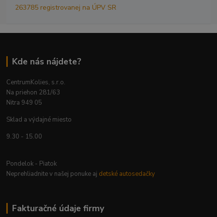
263785 registrovanej na ÚPV SR
Kde nás nájdete?
CentrumKolies, s.r.o.
Na priehon 281/63
Nitra 949 05
Sklad a výdajné miesto
9.30 - 15.00
Pondelok - Piatok
Neprehliadnite v našej ponuke aj
detské autosedačky
Fakturačné údaje firmy