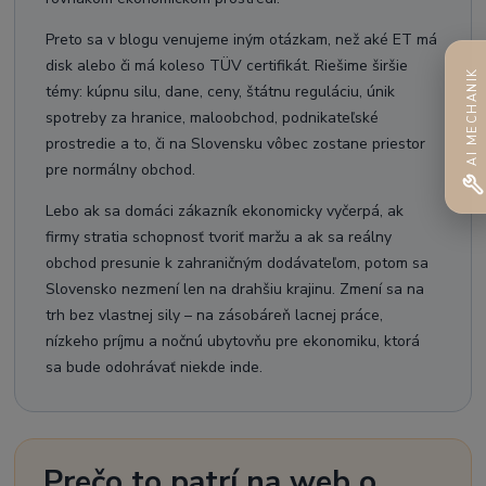
Preto sa v blogu venujeme iným otázkam, než aké ET má
disk alebo či má koleso TÜV certifikát. Riešime širšie
AI MECHANIK
témy: kúpnu silu, dane, ceny, štátnu reguláciu, únik
spotreby za hranice, maloobchod, podnikateľské
prostredie a to, či na Slovensku vôbec zostane priestor
pre normálny obchod.
Lebo ak sa domáci zákazník ekonomicky vyčerpá, ak
firmy stratia schopnosť tvoriť maržu a ak sa reálny
obchod presunie k zahraničným dodávateľom, potom sa
Slovensko nezmení len na drahšiu krajinu. Zmení sa na
trh bez vlastnej sily – na zásobáreň lacnej práce,
nízkeho príjmu a nočnú ubytovňu pre ekonomiku, ktorá
sa bude odohrávať niekde inde.
Prečo to patrí na web o