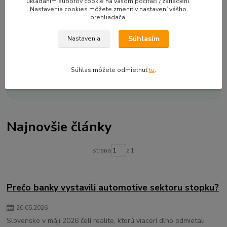
ukladaním súborov cookie na vašom počítači / zariadení.
Nastavenia cookies môžete zmeniť v nastavení vášho
prehliadača.
Cieľom nie je nadávať na svet. Cieľom je pomenovať
súvislosti. Ak má zákazník pochopiť, prečo je cena vyššia,
Súhlasím
Nastavenia
prečo obchodník nemôže donekonečna zlacňovať, prečo
mizne stredná trieda alebo prečo sa slovenský trh
vyprázdňuje, musí vidieť celý obraz. Tento blog je
Súhlas môžete odmietnuť
tu
.
pokusom tento obraz poskladať.
Najnovšie články
strana
z 1
Prečo banky vystavili automotive sektoru stopku?
20
.
05
.
2026
Slovensko v máji 2026 čelí realite, ktorú viacerí dlho odmietali