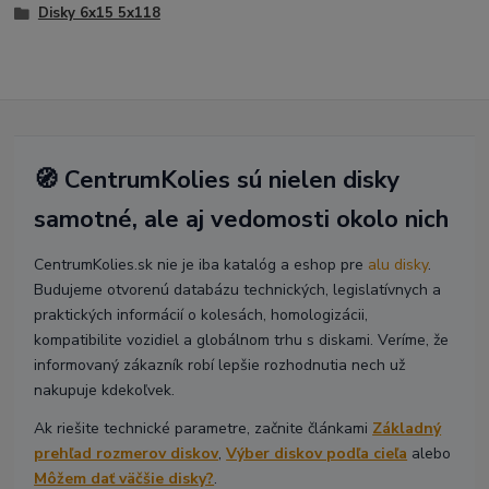
Disky 6x15 5x118
🧭 CentrumKolies sú nielen disky
samotné, ale aj vedomosti okolo nich
CentrumKolies.sk nie je iba katalóg a eshop pre
alu disky
.
Budujeme otvorenú databázu technických, legislatívnych a
praktických informácií o kolesách, homologizácii,
kompatibilite vozidiel a globálnom trhu s diskami. Veríme, že
informovaný zákazník robí lepšie rozhodnutia nech už
nakupuje kdekoľvek.
Ak riešite technické parametre, začnite článkami
Základný
prehľad rozmerov diskov
,
Výber diskov podľa cieľa
alebo
Môžem dať väčšie disky?
.