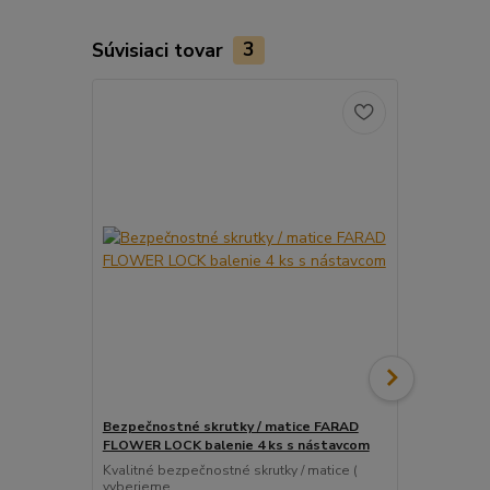
Súvisiaci tovar
3
Bezpečnostné skrutky / matice FARAD
Snímač (sen
FLOWER LOCK balenie 4 ks s nástavcom
ventil
Kvalitné bezpečnostné skrutky / matice (
Pre uľahčeni
vyberieme...
košíka tento..