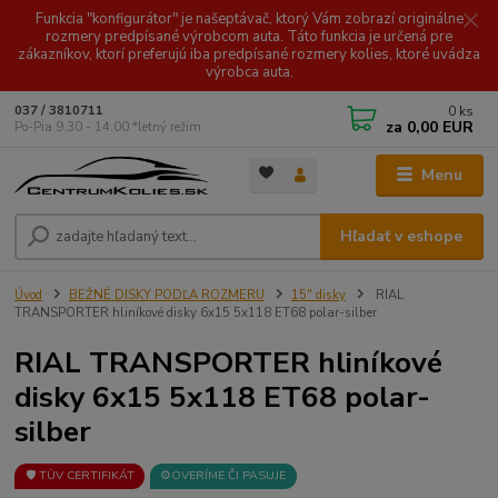
Funkcia "konfigurátor" je našeptávač, ktorý Vám zobrazí originálne
rozmery predpísané výrobcom auta. Táto funkcia je určená pre
zákazníkov, ktorí preferujú iba predpísané rozmery kolies, ktoré uvádza
výrobca auta.
0
ks
037 / 3810711
za
0,00 EUR
Po-Pia 9.30 - 14.00 *letný režim
Menu
Hľadať v eshope
Úvod
BEŽNÉ DISKY PODĽA ROZMERU
15" disky
RIAL
TRANSPORTER hliníkové disky 6x15 5x118 ET68 polar-silber
RIAL TRANSPORTER hliníkové
disky 6x15 5x118 ET68 polar-
silber
🛡️ TÜV CERTIFIKÁT
⚙️OVERÍME ČI PASUJE