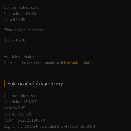
CentrumKolies, s.r.o.
Na priehon 281/63
Nitra 949 05
Sklad a výdajné miesto
9.30 - 15.00
Pondelok - Piatok
Neprehliadnite v našej ponuke aj
detské autosedačky
Fakturačné údaje firmy
CentrumKolies, s.r.o.
Na priehon 281/63
Nitra 949 05
IČO: 46 026 339
ICDPH: SK2023190070
Zapísaná v OR OS Nitra oddiel Sro vložka č. 28399/N