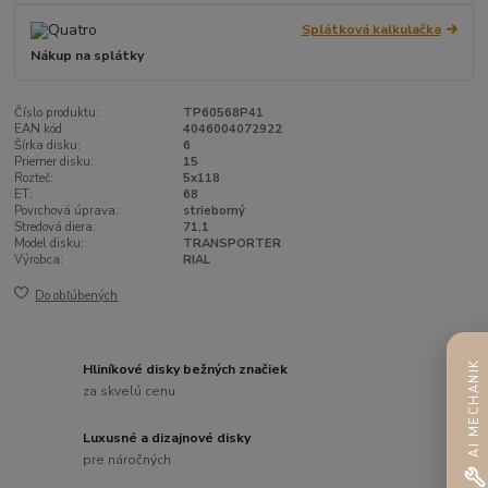
Splátková kalkulačka
Nákup na splátky
Číslo produktu:
TP60568P41
EAN kód:
4046004072922
Šírka disku:
6
Priemer disku:
15
Rozteč:
5x118
ET:
68
Povrchová úprava:
strieborný
Stredová diera:
71,1
Model disku:
TRANSPORTER
Výrobca:
RIAL
Do obľúbených
AI MECHANIK
Hliníkové disky bežných značiek
za skvelú cenu
Luxusné a dizajnové disky
pre náročných