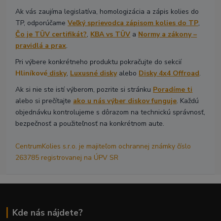
Ak vás zaujíma legislatíva, homologizácia a zápis kolies do
TP, odporúčame
Veľký sprievodca zápisom kolies do TP
,
Čo je TÜV certifikát?
,
KBA vs TÜV
a
Normy a zákony –
pravidlá a prax
.
Pri výbere konkrétneho produktu pokračujte do sekcií
Hliníkové
disky
,
Luxusné disky
alebo
Disky 4x4 Offroad
.
Ak si nie ste istí výberom, pozrite si stránku
Poradíme ti
alebo si prečítajte
ako u nás výber diskov funguje
. Každú
objednávku kontrolujeme s dôrazom na technickú správnosť,
bezpečnosť a použiteľnosť na konkrétnom aute.
CentrumKolies s.r.o. je majiteľom ochrannej známky číslo
263785 registrovanej na ÚPV SR
Kde nás nájdete?