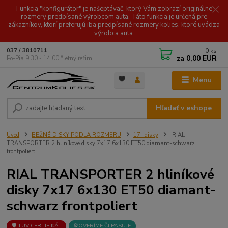
Funkcia "konfigurátor" je našeptávač, ktorý Vám zobrazí originálne
rozmery predpísané výrobcom auta. Táto funkcia je určená pre
zákazníkov, ktorí preferujú iba predpísané rozmery kolies, ktoré uvádza
výrobca auta.
0
ks
037 / 3810711
za
0,00 EUR
Po-Pia 9.30 - 14.00 *letný režim
Menu
Hľadať v eshope
Úvod
BEŽNÉ DISKY PODĽA ROZMERU
17" disky
RIAL
TRANSPORTER 2 hliníkové disky 7x17 6x130 ET50 diamant-schwarz
frontpoliert
RIAL TRANSPORTER 2 hliníkové
disky 7x17 6x130 ET50 diamant-
schwarz frontpoliert
🛡️ TÜV CERTIFIKÁT
⚙️OVERÍME ČI PASUJE