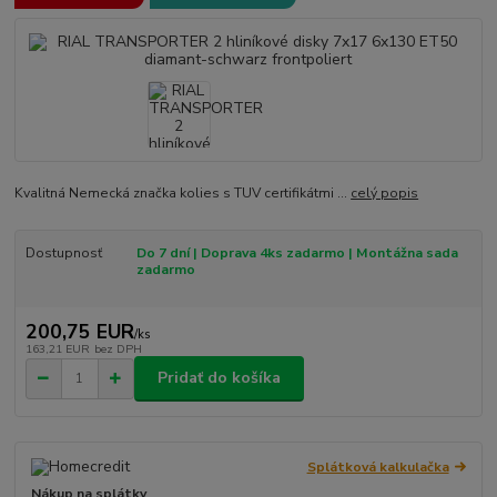
Kvalitná Nemecká značka kolies s TUV certifikátmi ...
celý popis
Dostupnosť
Do 7 dní | Doprava 4ks zadarmo | Montážna sada
zadarmo
200,75 EUR
/
ks
163,21 EUR
bez DPH
Pridať do košíka
Splátková kalkulačka
Nákup na splátky