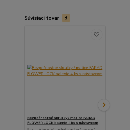
Súvisiaci tovar
3
Bezpečnostné skrutky / matice FARAD
Snímač (sen
FLOWER LOCK balenie 4 ks s nástavcom
ventil
Kvalitné bezpečnostné skrutky / matice (
Pre uľahčeni