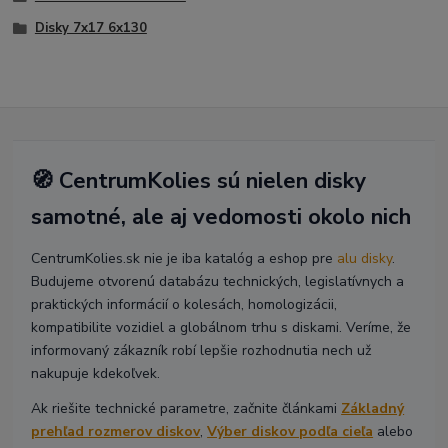
Disky 7x17 6x130
🧭 CentrumKolies sú nielen disky
samotné, ale aj vedomosti okolo nich
CentrumKolies.sk nie je iba katalóg a eshop pre
alu disky
.
Budujeme otvorenú databázu technických, legislatívnych a
praktických informácií o kolesách, homologizácii,
kompatibilite vozidiel a globálnom trhu s diskami. Veríme, že
informovaný zákazník robí lepšie rozhodnutia nech už
nakupuje kdekoľvek.
Ak riešite technické parametre, začnite článkami
Základný
prehľad rozmerov diskov
,
Výber diskov podľa cieľa
alebo