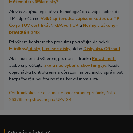
Môžem dať väčšie disky?
.
Ak vás zaujíma legislatíva, homologizácia a zápis kolies do
TP, odporúčame
Veľký sprievodca zápisom kolies do TP
,
Čo je TÜV certifikát?
,
KBA vs TÜV
a
Normy a zákony –
pravidlá a prax
.
Pri výbere konkrétneho produktu pokračujte do sekcií
Hliníkové
disky
,
Luxusné disky
alebo
Disky 4x4 Offroad
.
Ak si nie ste istí výberom, pozrite si stránku
Poradíme ti
alebo si prečítajte
ako u nás výber diskov funguje
. Každú
objednávku kontrolujeme s dôrazom na technickú správnosť,
bezpečnosť a použiteľnosť na konkrétnom aute.
CentrumKolies s.r.o. je majiteľom ochrannej známky číslo
263785 registrovanej na ÚPV SR
Kde nás nájdete?