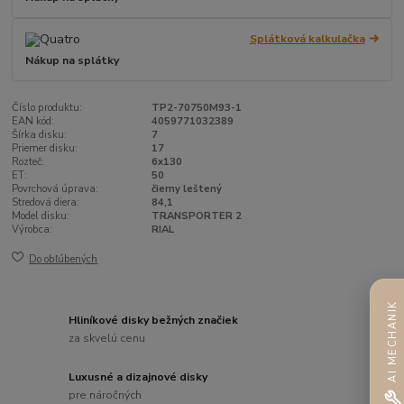
Splátková kalkulačka
Nákup na splátky
Číslo produktu:
TP2-70750M93-1
EAN kód:
4059771032389
Šírka disku:
7
Priemer disku:
17
Rozteč:
6x130
ET:
50
Povrchová úprava:
čierny leštený
Stredová diera:
84,1
Model disku:
TRANSPORTER 2
Výrobca:
RIAL
Do obľúbených
AI MECHANIK
Hliníkové disky bežných značiek
za skvelú cenu
Luxusné a dizajnové disky
pre náročných