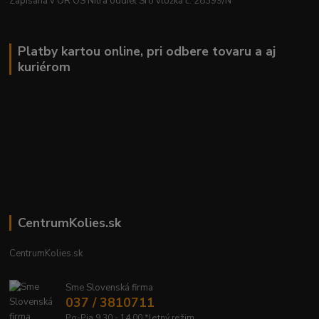
Zapísaná v OR OS Nitra oddiel Sro vložka č. 28399/N
Platby kartou online, pri odbere tovaru a aj
kuriérom
CentrumKolies.sk
CentrumKolies.sk
Sme Slovenská firma
037 / 3810711
Po-Pia 9.30 - 14.00 *letný režim