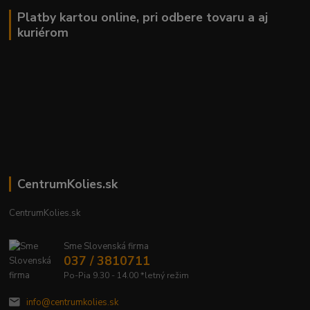
Platby kartou online, pri odbere tovaru a aj
kuriérom
CentrumKolies.sk
CentrumKolies.sk
Sme Slovenská firma
037 / 3810711
Po-Pia 9.30 - 14.00 *letný režim
info@centrumkolies.sk