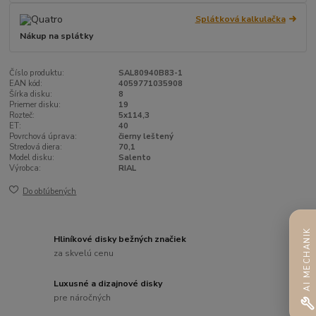
Splátková kalkulačka
Nákup na splátky
Číslo produktu:
SAL80940B83-1
EAN kód:
4059771035908
Šírka disku:
8
Priemer disku:
19
Rozteč:
5x114,3
ET:
40
Povrchová úprava:
čierny leštený
Stredová diera:
70,1
Model disku:
Salento
Výrobca:
RIAL
Do obľúbených
AI MECHANIK
Hliníkové disky bežných značiek
za skvelú cenu
Luxusné a dizajnové disky
pre náročných