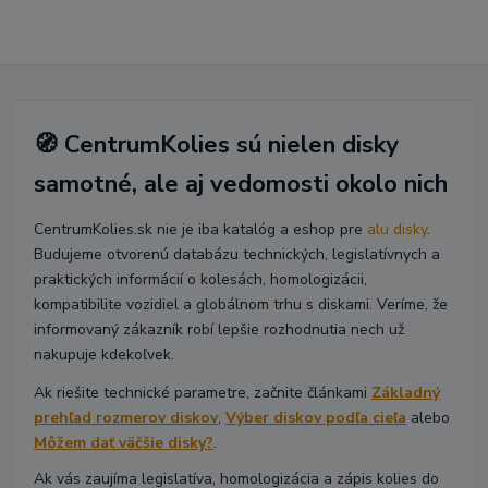
🧭 CentrumKolies sú nielen disky
samotné, ale aj vedomosti okolo nich
CentrumKolies.sk nie je iba katalóg a eshop pre
alu disky
.
Budujeme otvorenú databázu technických, legislatívnych a
praktických informácií o kolesách, homologizácii,
kompatibilite vozidiel a globálnom trhu s diskami. Veríme, že
informovaný zákazník robí lepšie rozhodnutia nech už
nakupuje kdekoľvek.
Ak riešite technické parametre, začnite článkami
Základný
prehľad rozmerov diskov
,
Výber diskov podľa cieľa
alebo
Môžem dať väčšie disky?
.
Ak vás zaujíma legislatíva, homologizácia a zápis kolies do