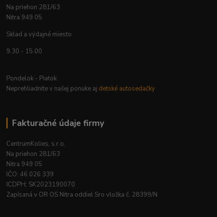
Na priehon 281/63
Nitra 949 05
Sklad a výdajné miesto
9.30 - 15.00
Pondelok - Piatok
Neprehliadnite v našej ponuke aj
detské autosedačky
Fakturačné údaje firmy
CentrumKolies, s.r.o.
Na priehon 281/63
Nitra 949 05
IČO: 46 026 339
ICDPH: SK2023190070
Zapísaná v OR OS Nitra oddiel Sro vložka č. 28399/N