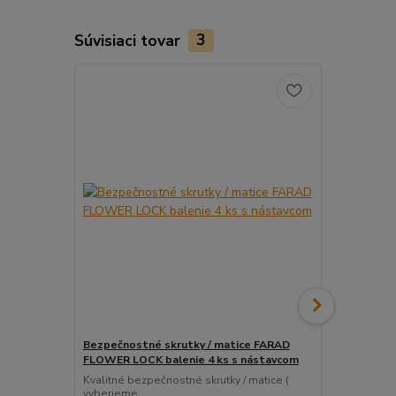
Súvisiaci tovar
3
Bezpečnostné skrutky / matice FARAD
Snímač (sen
FLOWER LOCK balenie 4 ks s nástavcom
ventil
Kvalitné bezpečnostné skrutky / matice (
Pre uľahčeni
vyberieme...
košíka tento..