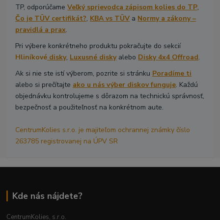
TP, odporúčame
Veľký sprievodca zápisom kolies do TP
,
Čo je TÜV certifikát?
,
KBA vs TÜV
a
Normy a zákony –
pravidlá a prax
.
Pri výbere konkrétneho produktu pokračujte do sekcií
Hliníkové
disky
,
Luxusné disky
alebo
Disky 4x4 Offroad
.
Ak si nie ste istí výberom, pozrite si stránku
Poradíme ti
alebo si prečítajte
ako u nás výber diskov funguje
. Každú
objednávku kontrolujeme s dôrazom na technickú správnosť,
bezpečnosť a použiteľnosť na konkrétnom aute.
CentrumKolies s.r.o. je majiteľom ochrannej známky číslo
263785 registrovanej na ÚPV SR
Kde nás nájdete?
CentrumKolies, s.r.o.