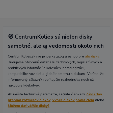
🧭 CentrumKolies sú nielen disky
samotné, ale aj vedomosti okolo nich
CentrumKolies.sk nie je iba katalóg a eshop pre
alu disky
.
Budujeme otvorenú databázu technických, legislatívnych a
praktických informácií o kolesách, homologizácii,
kompatibilite vozidiel a globálnom trhu s diskami. Veríme, že
informovaný zákazník robí lepšie rozhodnutia nech už
nakupuje kdekoľvek.
Ak riešite technické parametre, začnite článkami
Základný
prehľad rozmerov diskov
,
Výber diskov podľa cieľa
alebo
Môžem dať väčšie disky?
.