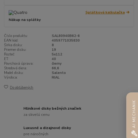
Splátková kalkulačka
Nákup na splátky
Číslo produktu:
SAL80940B62-6
EAN kód:
4059771035830
Šírka disku:
8
Priemer disku:
19
Rozteč:
5x112
ET:
40
Povrchová úprava:
čierny
Stredová diera:
66,6
Model disku:
Salento
Výrobca:
RIAL
Do obľúbených
AI MECHANIK
Hliníkové disky bežných značiek
za skvelú cenu
Luxusné a dizajnové disky
pre náročných