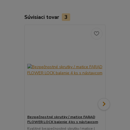
Súvisiaci tovar
3
Bezpečnostné skrutky / matice FARAD
Snímač (sen
FLOWER LOCK balenie 4 ks s nástavcom
ventil
Kvalitné bezpečnostné skrutky / matice (
Pre uľahčeni