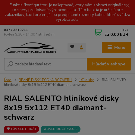
Funkcia "konfigurátor" je našeptávač, ktorý Vám zobrazí originálne
rozmery predpísané výrobcom auta. Táto funkcia je určená pre
zákazníkov, ktorí preferujú iba predpísané rozmery kolies, ktoré uvádza
výrobca auta.
0
ks
037 / 3810711
za
0,00 EUR
Po-Pia 9.30 - 14.00 *letný režim
Menu
Hľadať v eshope
Úvod
BEŽNÉ DISKY PODĽA ROZMERU
19" disky
RIAL SALENTO
hliníkové disky 8x19 5x112 ET40 diamant-schwarz
RIAL SALENTO hliníkové disky
8x19 5x112 ET40 diamant-
schwarz
🛡️ TÜV CERTIFIKÁT
⚙️OVERÍME ČI PASUJE