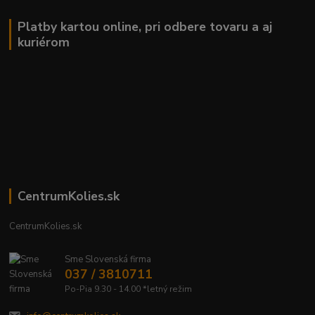
Platby kartou online, pri odbere tovaru a aj
kuriérom
CentrumKolies.sk
CentrumKolies.sk
Sme Slovenská firma
037 / 3810711
Po-Pia 9.30 - 14.00 *letný režim