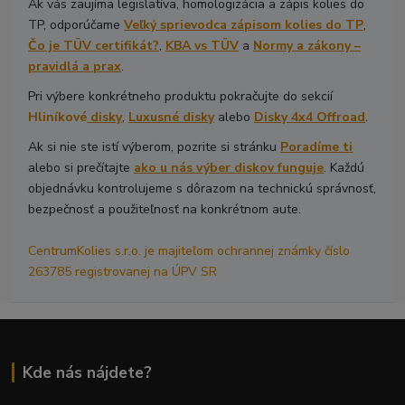
Ak vás zaujíma legislatíva, homologizácia a zápis kolies do
TP, odporúčame
Veľký sprievodca zápisom kolies do TP
,
Čo je TÜV certifikát?
,
KBA vs TÜV
a
Normy a zákony –
pravidlá a prax
.
Pri výbere konkrétneho produktu pokračujte do sekcií
Hliníkové
disky
,
Luxusné disky
alebo
Disky 4x4 Offroad
.
Ak si nie ste istí výberom, pozrite si stránku
Poradíme ti
alebo si prečítajte
ako u nás výber diskov funguje
. Každú
objednávku kontrolujeme s dôrazom na technickú správnosť,
bezpečnosť a použiteľnosť na konkrétnom aute.
CentrumKolies s.r.o. je majiteľom ochrannej známky číslo
263785 registrovanej na ÚPV SR
Kde nás nájdete?