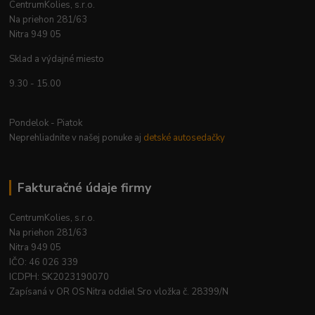
CentrumKolies, s.r.o.
Na priehon 281/63
Nitra 949 05
Sklad a výdajné miesto
9.30 - 15.00
Pondelok - Piatok
Neprehliadnite v našej ponuke aj
detské autosedačky
Fakturačné údaje firmy
CentrumKolies, s.r.o.
Na priehon 281/63
Nitra 949 05
IČO: 46 026 339
ICDPH: SK2023190070
Zapísaná v OR OS Nitra oddiel Sro vložka č. 28399/N